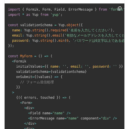
import
{
 Formik
,
 Form
,
 Field
,
 ErrorMessage 
}
from
'formik'
;
import
*
as
 Yup 
from
'yup'
;
const
 validationSchema 
=
 Yup
.
object
(
{
name
:
 Yup
.
string
(
)
.
required
(
'名前を入力してください'
)
,
email
:
 Yup
.
string
(
)
.
email
(
'有効なメールアドレスを入力してくださ
password
:
 Yup
.
string
(
)
.
min
(
6
,
'パスワードは6文字以上である必要
}
)
;
const
MyForm
=
(
)
=>
(
<
Formik

    initialValues
=
{
{
name
:
''
,
email
:
''
,
password
:
''
}
}
    validationSchema
=
{
validationSchema
}
    onSubmit
=
{
(
values
)
=>
{
// フォーム送信処理
}
}
>
{
(
{
 errors
,
 touched 
}
)
=>
(
<
Form
>
<
div
>
<
Field name
=
"name"
/
>
<
ErrorMessage name
=
"name"
 component
=
"div"
/
>
<
/
div
>
<
div
>