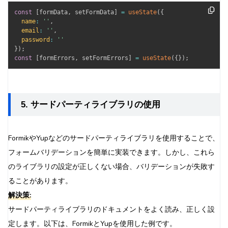
const
[
formData
,
 setFormData
]
=
useState
(
{
name
:
''
,
email
:
''
,
password
:
''
}
)
;
const
[
formErrors
,
 setFormErrors
]
=
useState
(
{
}
)
;
5. サードパーティライブラリの使用
FormikやYupなどのサードパーティライブラリを使用することで、
フォームバリデーションを簡単に実装できます。しかし、これら
のライブラリの設定が正しくない場合、バリデーションが失敗す
ることがあります。
解決策:
サードパーティライブラリのドキュメントをよく読み、正しく設
定します。以下は、FormikとYupを使用した例です。