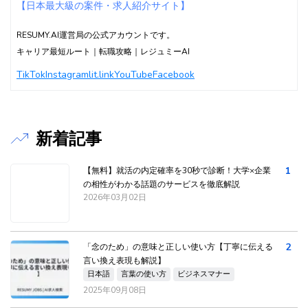
【日本最大級の案件・求人紹介サイト】
RESUMY.AI運営局の公式アカウントです。
キャリア最短ルート｜転職攻略｜レジュミーAI
TikTok
Instagram
lit.link
YouTube
Facebook
新着記事
1
【無料】就活の内定確率を30秒で診断！大学×企業
の相性がわかる話題のサービスを徹底解説
2026年03月02日
2
「念のため」の意味と正しい使い方【丁寧に伝える
言い換え表現も解説】
日本語
言葉の使い方
ビジネスマナー
2025年09月08日