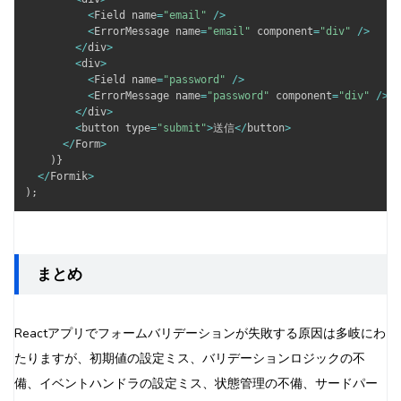
<
Field name
=
"email"
/
>
<
ErrorMessage name
=
"email"
 component
=
"div"
/
>
<
/
div
>
<
div
>
<
Field name
=
"password"
/
>
<
ErrorMessage name
=
"password"
 component
=
"div"
/
>
<
/
div
>
<
button type
=
"submit"
>
送信
<
/
button
>
<
/
Form
>
)
}
<
/
Formik
>
)
;
まとめ
Reactアプリでフォームバリデーションが失敗する原因は多岐にわ
たりますが、初期値の設定ミス、バリデーションロジックの不
備、イベントハンドラの設定ミス、状態管理の不備、サードパー