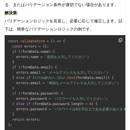
る、またはバリデーション条件が適切でない場合があります。
解決策:
バリデーションロジックを見直し、必要に応じて修正します。以
下は、簡単なバリデーションロジックの例です。
const
validateForm
=
(
)
=>
{
const
 errors 
=
{
}
;
if
(
!
formData
.
name
)
{
    errors
.
name 
=
'名前を入力してください'
;
}
if
(
!
formData
.
email
)
{
    errors
.
email 
=
'メールアドレスを入力してください'
;
}
else
if
(
!
/
\S+@\S+\.\S+
/
.
test
(
formData
.
email
)
)
{
    errors
.
email 
=
'有効なメールアドレスを入力してください'
;
}
if
(
!
formData
.
password
)
{
    errors
.
password 
=
'パスワードを入力してください'
;
}
else
if
(
formData
.
password
.
length 
<
6
)
{
    errors
.
password 
=
'パスワードは6文字以上である必要があります'
}
return
 errors
;
}
;