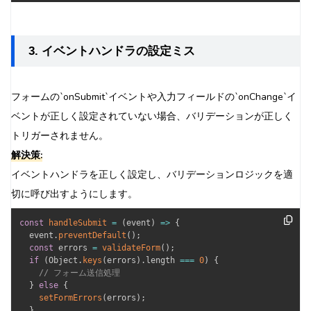
3. イベントハンドラの設定ミス
フォームの`onSubmit`イベントや入力フィールドの`onChange`イ
ベントが正しく設定されていない場合、バリデーションが正しく
トリガーされません。
解決策:
イベントハンドラを正しく設定し、バリデーションロジックを適
切に呼び出すようにします。
const
handleSubmit
=
(
event
)
=>
{
  event
.
preventDefault
(
)
;
const
 errors 
=
validateForm
(
)
;
if
(
Object
.
keys
(
errors
)
.
length 
===
0
)
{
// フォーム送信処理
}
else
{
setFormErrors
(
errors
)
;
}