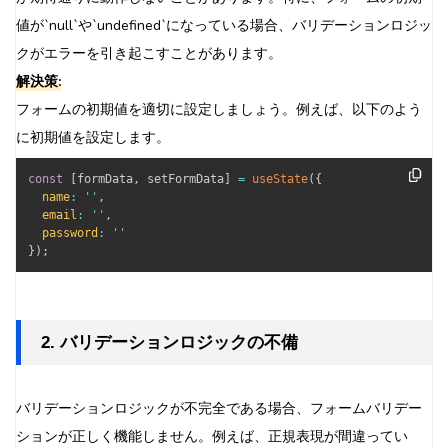
値が`null`や`undefined`になっている場合、バリデーションロジッ
クがエラーを引き起こすことがあります。
解決策:
フォームの初期値を適切に設定しましょう。例えば、以下のよう
に初期値を設定します。
const
[
formData
,
 setFormData
]
=
useState
(
{
name
:
''
,
email
:
''
,
password
:
''
}
)
;
2. バリデーションロジックの不備
バリデーションロジックが不完全である場合、フォームバリデー
ションが正しく機能しません。例えば、正規表現が間違ってい