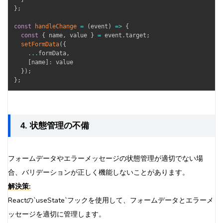
}
;
const
handleChange
=
(
event
)
=>
{
const
{
 name
,
 value 
}
=
 event
.
target
;
setFormData
(
{
...
formData
,
[
name
]
:
 value

}
)
;
}
;
4. 状態管理の不備
フォームデータやエラーメッセージの状態管理が適切でない場
合、バリデーションが正しく機能しないことがあります。
解決策:
Reactの`useState`フックを使用して、フォームデータとエラーメ
ッセージを適切に管理します。