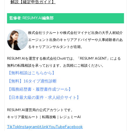
解説【確定申告ガイド】
監修者: RESUMY.AI編集部
株式会社リクルートや株式会社マイナビ出身の大手人材紹介
エージェント出身のキャリアアドバイザーや人事経験者のあ
るキャリアコンサルタントが在籍。
RESUMY.AIを運営する株式会社Chottでは、「RESUMY AGENT」による
無料の転職相談を承っております。お気軽にご相談ください。
【無料相談はこちらから】
【無料】16タイプ適性診断
【職務経歴書・履歴書作成ツール】
【日本最大級の案件・求人紹介サイト】
RESUMY.AI運営局の公式アカウントです。
キャリア最短ルート｜転職攻略｜レジュミーAI
TikTok
Instagram
lit.link
YouTube
Facebook