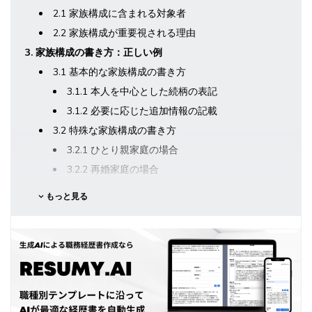
2.1 家族構成に含まれる対象者
2.2 家族構成が重要視される理由
3. 家族構成の書き方：正しい例
3.1 基本的な家族構成の書き方
3.1.1 本人を中心とした続柄の表記
3.1.2 必要に応じた追加情報の記載
3.2 特殊な家族構成の書き方
3.2.1 ひとり親家庭の場合
3.2.2 再婚家庭の場合
3.2.3 同性パートナーがいる場合
もっと見る
3.3 具体的な例示
4. 家族構成を書く際の注意点
4.1 プライバシーへの配慮
4.2 正確性と最新情報の確認
4.3 不必要な情報の排除
4.4 差別的な表現の回避