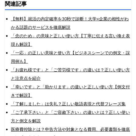
関連記事
【無料】就活の内定確率を30秒で診断！大学×企業の相性がわ
かる話題のサービスを徹底解説
「念のため」の意味と正しい使い方【丁寧に伝える言い換え表
現も解説】
「一応」の正しい意味と使い方【ビジネスシーンでの例文・誤
用例も】
「お疲れ様です」と「ご苦労様です」の違いは？正しい使い方
と注意点を紹介
「幸いです」と「助かります」の違いと正しい使い方【例文付
きで解説】
「了解しました」は失礼？正しい敬語表現と代替フレーズ集
「ご了承下さい」と「ご容赦下さい」の違いとは？正しい使い
方と例文を解説
医療費控除とは？申告方法や対象となる費用、必要書類を徹底