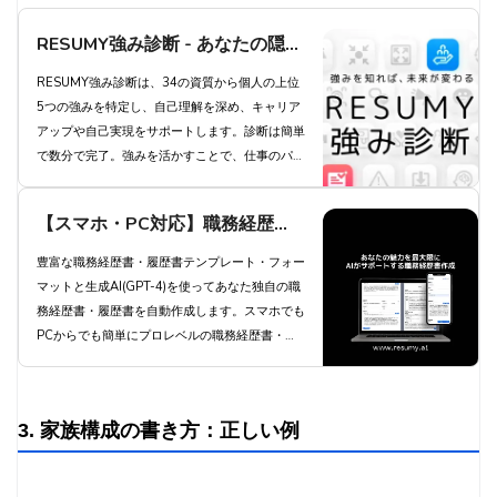
RESUMY強み診断 - あなたの隠れ
た強みを発見し、キャリアアップ
RESUMY強み診断は、34の資質から個人の上位
5つの強みを特定し、自己理解を深め、キャリア
を実現しよう
アップや自己実現をサポートします。診断は簡単
で数分で完了。強みを活かすことで、仕事のパフ
ォーマンス向上とやりがいにつながります。プレ
ミアムプランでは34全ての資質を把握でき、よ
【スマホ・PC対応】職務経歴
り深い自己理解が得られます。今すぐ診断にチャ
レンジし、あなたの可能性を最大限に引き出しま
書・履歴書を生成AIが自動作成 -
豊富な職務経歴書・履歴書テンプレート・フォー
しょう。
マットと生成AI(GPT-4)を使ってあなた独自の職
職種別職務経歴書テンプレートと
務経歴書・履歴書を自動作成します。スマホでも
豊富な自己PR例文と職務要約例
PCからでも簡単にプロレベルの職務経歴書・履
歴書を自動作成します。
文で簡単作成 | 職務経歴書・履歴
書 RESUMY.AI
3. 家族構成の書き方：正しい例