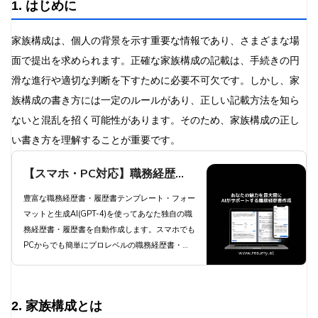
1. はじめに
レンジし、あなたの可能性を最大限に引き出しま
6.4 家族構成の変更があった場合の対応
しょう。
7. まとめ
家族構成は、個人の背景を示す重要な情報であり、さまざまな場
8. 参考資料
面で提出を求められます。正確な家族構成の記載は、手続きの円
滑な進行や適切な判断を下すために必要不可欠です。しかし、家
族構成の書き方には一定のルールがあり、正しい記載方法を知ら
ないと混乱を招く可能性があります。そのため、家族構成の正し
い書き方を理解することが重要です。
【スマホ・PC対応】職務経歴
書・履歴書を生成AIが自動作成 -
豊富な職務経歴書・履歴書テンプレート・フォー
マットと生成AI(GPT-4)を使ってあなた独自の職
職種別職務経歴書テンプレートと
務経歴書・履歴書を自動作成します。スマホでも
豊富な自己PR例文と職務要約例
PCからでも簡単にプロレベルの職務経歴書・履
歴書を自動作成します。
文で簡単作成 | 職務経歴書・履歴
書 RESUMY.AI
2. 家族構成とは