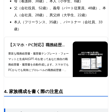
母（看護師、38歳）、本人（小学生、8歳）
父（会社役員、52歳）、義母（パート従業員、48歳）、本
人（会社員、28歳）、異父姉（大学生、22歳）
本人（フリーランス、35歳）、パートナー（会社員、33
歳）
【スマホ・PC対応】職務経歴
書・履歴書を生成AIが自動作成 -
豊富な職務経歴書・履歴書テンプレート・フォー
マットと生成AI(GPT-4)を使ってあなた独自の職
職種別職務経歴書テンプレートと
務経歴書・履歴書を自動作成します。スマホでも
豊富な自己PR例文と職務要約例
PCからでも簡単にプロレベルの職務経歴書・履
歴書を自動作成します。
文で簡単作成 | 職務経歴書・履歴
書 RESUMY.AI
4. 家族構成を書く際の注意点