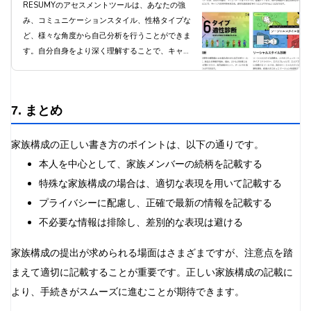
RESUMYのアセスメントツールで
RESUMYのアセスメントツールは、あなたの強
み、コミュニケーションスタイル、性格タイプな
自分自身を深く知ろう
ど、様々な角度から自己分析を行うことができま
す。自分自身をより深く理解することで、キャリ
アの方向性を見定め、適切な意思決定を行うこと
ができるようになります。
7. まとめ
家族構成の正しい書き方のポイントは、以下の通りです。
本人を中心として、家族メンバーの続柄を記載する
特殊な家族構成の場合は、適切な表現を用いて記載する
プライバシーに配慮し、正確で最新の情報を記載する
不必要な情報は排除し、差別的な表現は避ける
家族構成の提出が求められる場面はさまざまですが、注意点を踏
まえて適切に記載することが重要です。正しい家族構成の記載に
より、手続きがスムーズに進むことが期待できます。