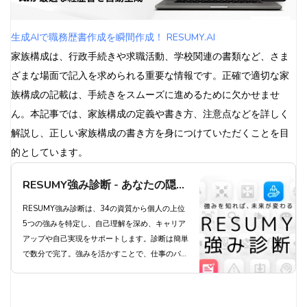
5. 家族構成の提出が求められる場面
5.1 行政手続き
生成AIで職務歴書作成を瞬間作成！ RESUMY.AI
5.1.1 住民票の取得
家族構成は、行政手続きや求職活動、学校関連の書類など、さま
5.1.2 児童手当の申請
ざまな場面で記入を求められる重要な情報です。正確で適切な家
5.1.3 介護保険の手続き
族構成の記載は、手続きをスムーズに進めるために欠かせませ
5.2 求職・就職活動
ん。本記事では、家族構成の定義や書き方、注意点などを詳しく
5.2.1 履歴書での家族構成の記載
解説し、正しい家族構成の書き方を身につけていただくことを目
5.2.2 職務経歴書での家族構成の記載
的としています。
5.3 学校関連の書類
RESUMY強み診断 - あなたの隠れ
5.3.1 入学願書での家族構成の記載
5.3.2 奨学金申請書での家族構成の記載
た強みを発見し、キャリアアップ
RESUMY強み診断は、34の資質から個人の上位
5.4 その他の場面
5つの強みを特定し、自己理解を深め、キャリア
を実現しよう
アップや自己実現をサポートします。診断は簡単
6. よくある質問
で数分で完了。強みを活かすことで、仕事のパフ
6.1 家族構成に含める対象者
ォーマンス向上とやりがいにつながります。プレ
6.2 家族構成の書式
ミアムプランでは34全ての資質を把握でき、よ
り深い自己理解が得られます。今すぐ診断にチャ
6.3 家族構成が複雑な場合の対処法