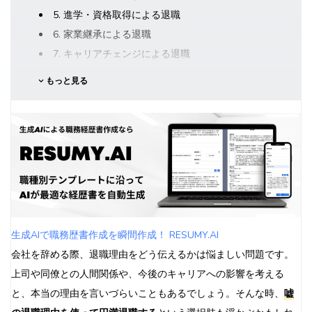
5. 進学・資格取得による退職
6. 家業継承による退職
7. キャリアチェンジによる退職
8. Uターン転職による退職
もっと見る
9. 海外留学による退職
10. 一身上の都合による退職
最強の退職理由を状況に応じて使い分けよう！業界別・職種別
の効果的なアプローチ
IT業界での最強退職理由と効果的な伝え方
営業職・事務職における最強退職理由のポイント
退職のベストタイミングと最強の退職理由の組み合わせ方
年度末（3月）の退職戦略
生成AIで職務歴書作成を瞬間作成！ RESUMY.AI
年度始め（4月）のスマートな退職方法
会社を辞める際、退職理由をどう伝えるかは悩ましい問題です。
キャリアステージ別：最強の退職理由と成功事例
上司や同僚との人間関係や、今後のキャリアへの影響を考える
若手社員（1-3年目）の効果的な退職理由
と、本当の理由を言いづらいこともあるでしょう。そんな時、
嘘
中堅社員（4-10年目）の説得力のある退職理由