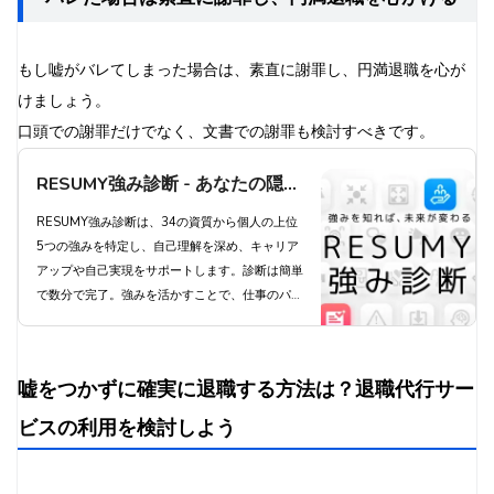
もし嘘がバレてしまった場合は、素直に謝罪し、円満退職を心が
けましょう。
口頭での謝罪だけでなく、文書での謝罪も検討すべきです。
RESUMY強み診断 - あなたの隠れ
た強みを発見し、キャリアアップ
RESUMY強み診断は、34の資質から個人の上位
5つの強みを特定し、自己理解を深め、キャリア
を実現しよう
アップや自己実現をサポートします。診断は簡単
で数分で完了。強みを活かすことで、仕事のパフ
ォーマンス向上とやりがいにつながります。プレ
ミアムプランでは34全ての資質を把握でき、よ
り深い自己理解が得られます。今すぐ診断にチャ
嘘をつかずに確実に退職する方法は？退職代行サー
レンジし、あなたの可能性を最大限に引き出しま
しょう。
ビスの利用を検討しよう