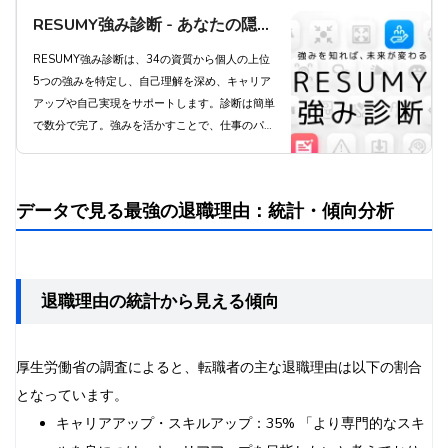
RESUMY強み診断 - あなたの隠れ
た強みを発見し、キャリアアップ
RESUMY強み診断は、34の資質から個人の上位
5つの強みを特定し、自己理解を深め、キャリア
を実現しよう
アップや自己実現をサポートします。診断は簡単
で数分で完了。強みを活かすことで、仕事のパフ
ォーマンス向上とやりがいにつながります。プレ
ミアムプランでは34全ての資質を把握でき、よ
り深い自己理解が得られます。今すぐ診断にチャ
データで見る最強の退職理由：統計・傾向分析
レンジし、あなたの可能性を最大限に引き出しま
しょう。
退職理由の統計から見える傾向
厚生労働省の調査によると、転職者の主な退職理由は以下の割合
となっています。
キャリアアップ・スキルアップ：35% 「より専門的なスキ