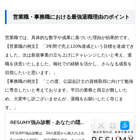
り深い自己理解が得られます。今すぐ診断にチャ
レンジし、あなたの可能性を最大限に引き出しま
営業職・事務職における最強退職理由のポイント
しょう。
営業職では、具体的な数字や成果に基づいた理由が効果的です。
【営業職の例文】 「3年間で売上120%達成という目標を達成でき
ました。次は新規事業の立ち上げにチャレンジしたいと考え、退
職を決意いたしました。御社での経験を活かし、さらなる成長を
目指したいと思います。」
【事務職の例文】 「この度、公認会計士の資格取得に向けて勉強
に専念したいと考えております。平日の業務と両立が難しいた
め、大変申し訳ございませんが、退職をお願いしたく存じま
す。」
RESUMY強み診断 - あなたの隠れ
た強みを発見し、キャリアアップ
RESUMY強み診断は、34の資質から個人の上位