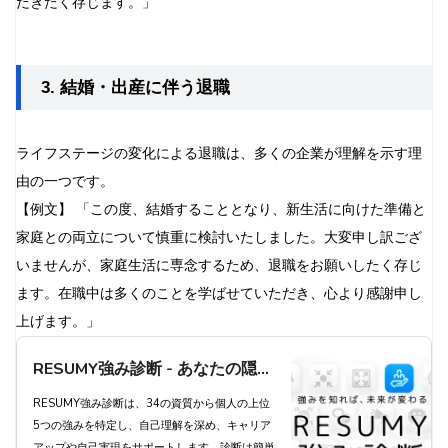
だきたく存じます。」
3. 結婚・出産に伴う退職
ライフステージの変化による退職は、多くの企業が理解を示す理
由の一つです。
【例文】 「この度、結婚することとなり、新生活に向けた準備と
家庭との両立について慎重に検討いたしました。大変申し訳ござ
いませんが、家庭生活に専念するため、退職をお願いしたく存じ
ます。在職中は多くのことを学ばせていただき、心より感謝申し
上げます。」
RESUMY強み診断 - あなたの隠れ
た強みを発見し、キャリアアップ
RESUMY強み診断は、34の資質から個人の上位
5つの強みを特定し、自己理解を深め、キャリア
を実現しよう
アップや自己実現をサポートします。診断は簡単