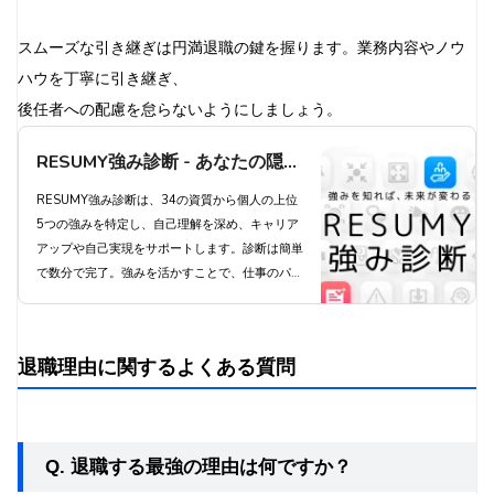
スムーズな引き継ぎは円満退職の鍵を握ります。業務内容やノウ
ハウを丁寧に引き継ぎ、
後任者への配慮を怠らないようにしましょう。
RESUMY強み診断 - あなたの隠れ
た強みを発見し、キャリアアップ
RESUMY強み診断は、34の資質から個人の上位
5つの強みを特定し、自己理解を深め、キャリア
を実現しよう
アップや自己実現をサポートします。診断は簡単
で数分で完了。強みを活かすことで、仕事のパフ
ォーマンス向上とやりがいにつながります。プレ
ミアムプランでは34全ての資質を把握でき、よ
り深い自己理解が得られます。今すぐ診断にチャ
退職理由に関するよくある質問
レンジし、あなたの可能性を最大限に引き出しま
しょう。
Q. 退職する最強の理由は何ですか？