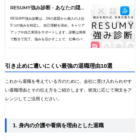
RESUMY強み診断 - あなたの隠れ
た強みを発見し、キャリアアップ
RESUMY強み診断は、34の資質から個人の上位
5つの強みを特定し、自己理解を深め、キャリア
を実現しよう
アップや自己実現をサポートします。診断は簡単
で数分で完了。強みを活かすことで、仕事のパフ
ォーマンス向上とやりがいにつながります。プレ
ミアムプランでは34全ての資質を把握でき、よ
り深い自己理解が得られます。今すぐ診断にチャ
引き止めに遭いにくい最強の退職理由10選
レンジし、あなたの可能性を最大限に引き出しま
しょう。
これから退職を考えている方のために、会社に受け入れられやす
い退職理由とその伝え方をご紹介します。状況に応じて例文をア
レンジしてご活用ください。
1. 身内の介護や看病を理由とした退職