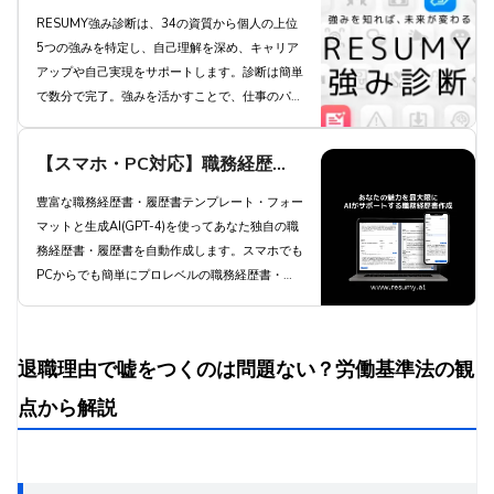
た強みを発見し、キャリアアップ
退職希望日の1ヶ月前までに上司に相談
RESUMY強み診断は、34の資質から個人の上位
5つの強みを特定し、自己理解を深め、キャリア
を実現しよう
会社への感謝の気持ちを伝える
アップや自己実現をサポートします。診断は簡単
引き継ぎを丁寧に行い、後任者への配慮を怠らない
で数分で完了。強みを活かすことで、仕事のパフ
退職理由に関するよくある質問
ォーマンス向上とやりがいにつながります。プレ
ミアムプランでは34全ての資質を把握でき、よ
Q. 退職する最強の理由は何ですか？
【スマホ・PC対応】職務経歴
り深い自己理解が得られます。今すぐ診断にチャ
Q. 仕事を辞める理由で最強なのは？
レンジし、あなたの可能性を最大限に引き出しま
書・履歴書を生成AIが自動作成 -
豊富な職務経歴書・履歴書テンプレート・フォー
Q. ベストな退職理由は何ですか？
しょう。
マットと生成AI(GPT-4)を使ってあなた独自の職
職種別職務経歴書テンプレートと
Q. 女性が退職する理由の最強は？
務経歴書・履歴書を自動作成します。スマホでも
豊富な自己PR例文と職務要約例
Q. 退職代行サービスを使うメリットは？
PCからでも簡単にプロレベルの職務経歴書・履
歴書を自動作成します。
Q. 退職の際の引き継ぎで気を付けることは？
文で簡単作成 | 職務経歴書・履歴
Q. 退職理由の嘘がバレるリスクを減らすには？
書 RESUMY.AI
まとめ：円満退職を目指すなら、嘘の退職理由より誠実な対応
退職理由で嘘をつくのは問題ない？労働基準法の観
を
点から解説
嘘の退職理由に頼るよりも、正直に伝えることが大切
退職代行サービスを使えば、嘘をつかずに円満退職でき
る