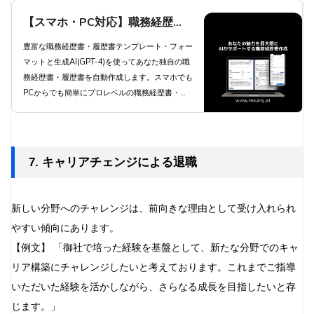
【スマホ・PC対応】職務経歴
書・履歴書を生成AIが自動作成 -
豊富な職務経歴書・履歴書テンプレート・フォー
マットと生成AI(GPT-4)を使ってあなた独自の職
職種別職務経歴書テンプレートと
務経歴書・履歴書を自動作成します。スマホでも
豊富な自己PR例文と職務要約例
PCからでも簡単にプロレベルの職務経歴書・履
歴書を自動作成します。
文で簡単作成 | 職務経歴書・履歴
書 RESUMY.AI
7. キャリアチェンジによる退職
新しい分野へのチャレンジは、前向きな理由として受け入れられ
やすい傾向にあります。
【例文】 「御社で培った経験を基盤として、新たな分野でのキャ
リア構築にチャレンジしたいと考えております。これまでご指導
いただいた経験を活かしながら、さらなる成長を目指したいと存
じます。」