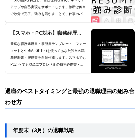
5つの強みを特定し、自己理解を深め、キャリア
を実現しよう
アップや自己実現をサポートします。診断は簡単
で数分で完了。強みを活かすことで、仕事のパフ
ォーマンス向上とやりがいにつながります。プレ
ミアムプランでは34全ての資質を把握でき、よ
【スマホ・PC対応】職務経歴
り深い自己理解が得られます。今すぐ診断にチャ
レンジし、あなたの可能性を最大限に引き出しま
書・履歴書を生成AIが自動作成 -
豊富な職務経歴書・履歴書テンプレート・フォー
しょう。
マットと生成AI(GPT-4)を使ってあなた独自の職
職種別職務経歴書テンプレートと
務経歴書・履歴書を自動作成します。スマホでも
豊富な自己PR例文と職務要約例
PCからでも簡単にプロレベルの職務経歴書・履
歴書を自動作成します。
文で簡単作成 | 職務経歴書・履歴
書 RESUMY.AI
退職のベストタイミングと最強の退職理由の組み合
わせ方
年度末（3月）の退職戦略