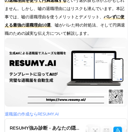
の退職理由を使って円満退職する
という選択肢も浮かぶかもしれ
データで見る最強の退職理由：統計・傾向分析
ません。しかし、嘘の退職理由にはリスクも潜んでいます。本記
退職理由の統計から見える傾向
事では、嘘の退職理由を使うメリットとデメリット、
バレずに使
企業の人事担当者が評価する退職理由の実例
える最強の退職理由10選
、嘘がバレた時の対処法、そして円満退
嘘の退職理由を使うメリットとデメリット
職のための誠実な伝え方について解説します。
メリット：スムーズに退職できる可能性が高い
デメリット：嘘がバレるリスクや後々のトラブルの可能
性
退職理由が嘘だとバレる可能性とその対処法
SNSでの情報漏えいや知人からの情報で嘘がバレる可能
性
バレた場合は素直に謝罪し、円満退職を心がける
嘘をつかずに確実に退職する方法は？退職代行サービスの利用
を検討しよう
退職代行サービスとは
退職届の作成ならRESUMY.AI
退職代行サービスを使うメリット
RESUMY強み診断 - あなたの隠れ
円満退職のための上手な退職の伝え方