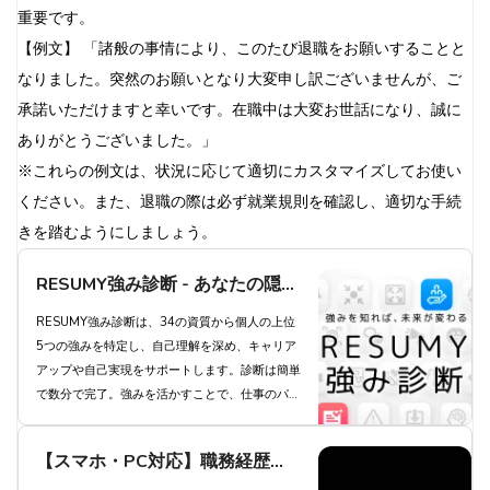
重要です。
【例文】 「諸般の事情により、このたび退職をお願いすることと
なりました。突然のお願いとなり大変申し訳ございませんが、ご
承諾いただけますと幸いです。在職中は大変お世話になり、誠に
ありがとうございました。」
※これらの例文は、状況に応じて適切にカスタマイズしてお使い
ください。また、退職の際は必ず就業規則を確認し、適切な手続
きを踏むようにしましょう。
RESUMY強み診断 - あなたの隠れ
た強みを発見し、キャリアアップ
RESUMY強み診断は、34の資質から個人の上位
5つの強みを特定し、自己理解を深め、キャリア
を実現しよう
アップや自己実現をサポートします。診断は簡単
で数分で完了。強みを活かすことで、仕事のパフ
ォーマンス向上とやりがいにつながります。プレ
ミアムプランでは34全ての資質を把握でき、よ
【スマホ・PC対応】職務経歴
り深い自己理解が得られます。今すぐ診断にチャ