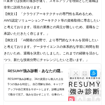
IT業界では技術の進歩が速く、スキルアップを理由とした退職は
非常に説得力があります。
【例文1】 「クラウドアーキテクチャの専門性を高めるため、
AWS認定ソリューションアーキテクト等の資格取得に専念したい
と考えております。現在の業務との両立が難しいため、退職をご
承諾いただきたく存じます。」
【例文2】 「AI開発の分野で、より専門的なスキルを習得したい
と考えております。データサイエンスの体系的な学習に時間を割
きたいため、退職を決意いたしました。これまでの経験を活かし
つつ、新たな技術分野にチャレンジしたいと思います。」
RESUMY強み診断 - あなたの隠れ
た強みを発見し、キャリアアップ
RESUMY強み診断は、34の資質から個人の上位
5つの強みを特定し、自己理解を深め、キャリア
を実現しよう
アップや自己実現をサポートします。診断は簡単
で数分で完了。強みを活かすことで、仕事のパフ
ォーマンス向上とやりがいにつながります。プレ
ミアムプランでは34全ての資質を把握でき、よ