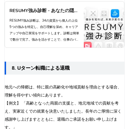
RESUMY強み診断 - あなたの隠れ
た強みを発見し、キャリアアップ
RESUMY強み診断は、34の資質から個人の上位
5つの強みを特定し、自己理解を深め、キャリア
を実現しよう
アップや自己実現をサポートします。診断は簡単
で数分で完了。強みを活かすことで、仕事のパフ
ォーマンス向上とやりがいにつながります。プレ
ミアムプランでは34全ての資質を把握でき、よ
り深い自己理解が得られます。今すぐ診断にチャ
レンジし、あなたの可能性を最大限に引き出しま
8. Uターン転職による退職
しょう。
地元への帰郷は、特に親の高齢化や地域貢献を理由とする場合、
理解を得やすい傾向にあります。
【例文】 「高齢となった両親の支援と、地元地域での貢献を考
え、実家近くでの就業を決意いたしました。長年のご厚情に深く
感謝申し上げますとともに、退職のご承諾をお願い申し上げま
す。」