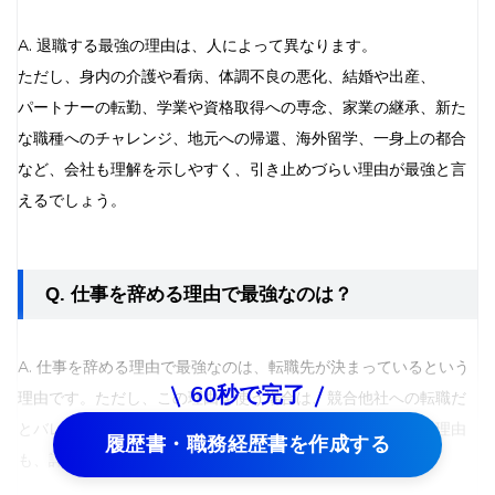
A. 退職する最強の理由は、人によって異なります。
ただし、身内の介護や看病、体調不良の悪化、結婚や出産、
パートナーの転勤、学業や資格取得への専念、家業の継承、新た
な職種へのチャレンジ、地元への帰還、海外留学、一身上の都合
など、会社も理解を示しやすく、引き止めづらい理由が最強と言
えるでしょう。
Q. 仕事を辞める理由で最強なのは？
A. 仕事を辞める理由で最強なのは、転職先が決まっているという
60秒で完了
理由です。ただし、この理由を使う場合は、競合他社への転職だ
とバレないよう注意が必要です。また、一身上の都合という理由
履歴書・職務経歴書を作成する
も、詳細を語らずに済むため、最強の部類に入ります。