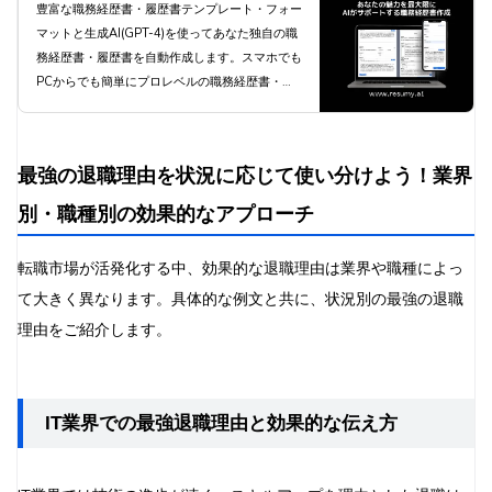
レンジし、あなたの可能性を最大限に引き出しま
書・履歴書を生成AIが自動作成 -
豊富な職務経歴書・履歴書テンプレート・フォー
しょう。
マットと生成AI(GPT-4)を使ってあなた独自の職
職種別職務経歴書テンプレートと
務経歴書・履歴書を自動作成します。スマホでも
豊富な自己PR例文と職務要約例
PCからでも簡単にプロレベルの職務経歴書・履
歴書を自動作成します。
文で簡単作成 | 職務経歴書・履歴
書 RESUMY.AI
最強の退職理由を状況に応じて使い分けよう！業界
別・職種別の効果的なアプローチ
転職市場が活発化する中、効果的な退職理由は業界や職種によっ
て大きく異なります。具体的な例文と共に、状況別の最強の退職
理由をご紹介します。
IT業界での最強退職理由と効果的な伝え方