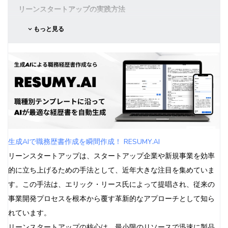
リーンスタートアップの実践方法
顧客開発
もっと見る
アジャイル開発
継続的デプロイメント
ビジネスモデルキャンバス
リーンスタートアップへの批判と課題
長期的視点の欠如
品質への影響
適用範囲の限界
過度の迅速性による問題
生成AIで職務歴書作成を瞬間作成！ RESUMY.AI
リーンスタートアップの成功事例
リーンスタートアップは、スタートアップ企業や新規事業を効率
Dropbox
的に立ち上げるための手法として、近年大きな注目を集めていま
Airbnb
す。この手法は、エリック・リース氏によって提唱され、従来の
Zappos
事業開発プロセスを根本から覆す革新的なアプローチとして知ら
日本企業の事例
れています。
リーンスタートアップと他の手法との比較
リーンスタートアップの核心は、最小限のリソースで迅速に製品