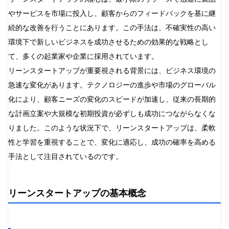
ウォーターフォールモデル
やサービスを市場に投入し、顧客からのフィードバックを基に継
デザイン思考
続的な改善を行うことにあります。この手法は、不確実性の高い
アジャイル開発
環境下で新しいビジネスを成功させるための効果的な戦略とし
リーンスタートアップの今後の展望
て、多くの起業家や企業に採用されています。
大企業での適用
リーンスタートアップが重要視される背景には、ビジネス環境の
新しいツールとテクノロジーの統合
急速な変化があります。テクノロジーの進歩や市場のグローバル
教育分野での活用
化により、顧客ニーズの変化のスピードが加速し、従来の長期的
まとめ
な計画立案や大規模な初期投資が必ずしも成功につながらなくな
よくある質問（FAQ）
りました。このような状況下で、リーンスタートアップは、柔軟
Q1: リーンスタートアップは全ての業界に適用できます
性と学習を重視することで、変化に適応し、成功の確率を高める
か？
手法として注目されているのです。
Q2: 大企業でもリーンスタートアップを導入できます
か？
リーンスタートアップの基本概念
Q3: リーンスタートアップとアジャイル開発の違いは何
ですか？
Q4: MVPの品質はどの程度に設定すべきですか？