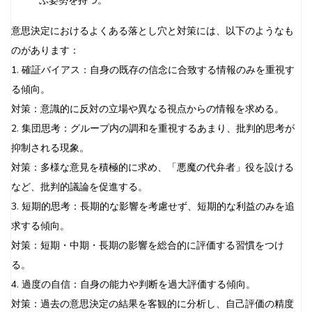
ぶ姿勢を持つ。
意思決定におけるよくある落とし穴と対策には、以下のようなも
のがあります：
1. 確証バイアス：自身の既存の信念に合致する情報のみを重視す
る傾向。
対策：意識的に反対の立場や異なる視点からの情報を求める。
2. 集団思考：グループ内の調和を重視するあまり、批判的思考が
抑制される現象。
対策：多様な意見を積極的に求め、「悪魔の代弁者」役を設ける
など、批判的議論を促進する。
3. 短期的思考：長期的な影響を考慮せず、短期的な利益のみを追
求する傾向。
対策：短期・中期・長期の影響を総合的に評価する習慣をつけ
る。
4. 過度の自信：自身の能力や判断を過大評価する傾向。
対策：過去の意思決定の結果を客観的に分析し、自己評価の精度