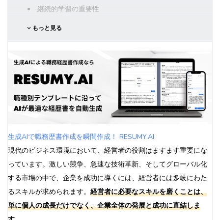
継続的学習の重要性
メンターシップとネットワーキング
もっと見る
実践を通じたスキル向上
まとめ
よくある質問（FAQ）
Q1: 経営者に必要なスキルの中で、最も重要なものは何
ですか？
Q2: これらのスキルは生まれつきのものですか、それと
も後天的に習得できるものですか？
Q3: スキル開発にはどのくらいの時間がかかりますか？
生成AIで職務歴書作成を瞬間作成！ RESUMY.AI
Q4: 新任の経営者が最初に焦点を当てるべきスキルは何
現代のビジネス環境において、経営者の役割はますます重要にな
ですか？
っています。激しい競争、急速な技術革新、そしてグローバル化
Q5: 経営者のスキル開発において、最大の障害は何です
する市場の中で、企業を成功に導くには、経営者には多岐にわた
か？
るスキルが求められます。
経営者に必要なスキルを磨くことは、
単に個人の成長だけでなく、企業全体の発展と成功に直結しま
す。