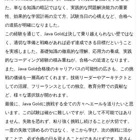
た。単なる知識の暗記ではなく、実践的な問題解決能力の重要
性、効果的な学習計画の立て方、試験当日の心構えなど、合格へ
の道筋が明確になりました。
この経験を通じて、Java Goldは決して乗り越えられない壁ではな
く、適切な準備と戦略があれば必ず達成できる目標だということ
を実感しました。基礎知識の徹底的な理解、応用力の養成、実践
的なコーディング経験の積み重ねが、合格への近道となります。
また、Java Gold合格後のキャリアパスの可能性の広さも、この挑
戦の価値を一層高めてくれます。技術リーダーやアーキテクトと
しての活躍、フリーランスとしての独立、教育分野での貢献な
ど、様々な選択肢が開かれます。
最後に、Java Goldに挑戦する全ての方々へエールを送りたいと思
います。この試験は確かに難しいですが、決して不可能ではあり
ません。失敗を恐れず、粘り強く挑戦し続けることが大切です。
一度の失敗で諦めるのではなく、そこから学び、次の挑戦に活か
すことで、必ず合格の日を迎えることができるはずです。皆さん