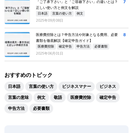
7
「ご了承下さい」と「ご容赦下さい」の違いとは？
正しい使い方と例文を解説
日本語
言葉の使い方
例文
2025年09月08日
8
医療費控除とは？申告方法や対象となる費用、必要
書類を徹底解説【確定申告ガイド】
医療費控除
確定申告
申告方法
必要書類
2025年06月01日
おすすめのトピック
日本語
言葉の使い方
ビジネスマナー
ビジネス
言葉の意味
例文
敬語
医療費控除
確定申告
申告方法
必要書類