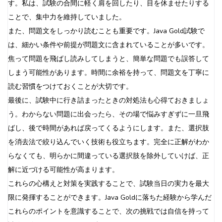
す。私は、試験の合間に軽く肩を回したり、目を休ませたりする
ことで、集中力を維持していました。
また、問題文をしっかり読むことも重要です。Java Gold試験で
は、細かい条件や前提が問題文に含まれていることが多いです。
焦って問題を飛ばし読みしてしまうと、簡単な問題でも誤答して
しまう可能性があります。時間に余裕を持って、問題文を丁寧に
読む習慣をつけておくことが大切です。
最後に、試験中に行き詰まったときの対処法も心得ておきましょ
う。わからない問題に出会ったら、その場で悩みすぎずに一旦飛
ばし、後で時間があれば戻ってくるようにします。また、選択肢
を消去法で絞り込んでいく技術も役立ちます。完全に正解がわか
らなくても、明らかに間違っている選択肢を除外していけば、正
解に近づける可能性が高まります。
これらの心構えと対策を実践することで、試験当日の実力を最大
限に発揮することができます。Java Goldに落ちた経験から学んだ
これらのポイントを意識することで、次の挑戦では自信を持って