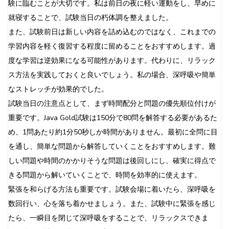
験に臨むことが大切です。私は前日の夜に軽い運動をし、早めに
就寝することで、試験当日の朽体調を整えました。
また、試験前日は新しい内容を詰め込むのではなく、これまでの
学習内容を軽く復習する程度に留めることをおすすめします。過
度な学習は逆効果になる可能性があります。代わりに、リラック
ス方法を実践しておくと良いでしょう。私の場合、深呼吸や簡単
なストレッチが効果的でした。
試験当日の注意点として、まず時間配分と問題の優先順位付けが
重要です。Java Gold試験は150分で80問を解答する必要があるた
め、1問あたり約1分50秒しか時間がありません。最初に全問に目
を通し、簡単な問題から解答していくことをおすすめします。難
しい問題や時間のかかりそうな問題は後回しにし、確実に得点で
きる問題から解いていくことで、時間を効率的に使えます。
緊張を和らげる方法も重要です。試験会場に着いたら、深呼吸を
数回行い、心を落ち着かせましょう。また、試験中に緊張を感じ
たら、一瞬目を閉じて深呼吸をすることで、リラックスできま