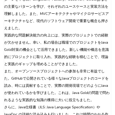
の主要なパターンを学び、それぞれのユースケースと実装方法を
理解しました。また、MVCアーキテクチャやマイクロサービスア
ーキテクチャなど、現代のソフトウェア開発で重要な概念も押さ
えました。
実践的な問題解決能力の向上には、実際のプロジェクトでの経験
が欠かせません。幸い、私の場合は職場でのプロジェクトをJava
Gold対策の機会として活用できました。新しい機能や概念を意識
的にプロジェクトに取り入れ、実践的な経験を積むことで、理論
と実践のギャップを埋めることができました。
また、オープンソースプロジェクトへの参加も非常に有益でし
た。GitHubで公開されている様々なJavaプロジェクトのコードを
読み、時には貢献することで、実際の開発現場でどのようにJava
が使われているかを学びました。これは、Java Goldの問題で問わ
れるような実践的な知識の獲得に大いに役立ちました。
さらに、Java仕様書（JLS: Java Language Specification）や
JavaDoc の詳細な読み込みも行いました。これは時間のかかる作