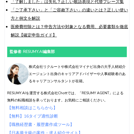
「了解しました」は失礼？正しい敬語表現と代替フレーズ集
「ご了承下さい」と「ご容赦下さい」の違いとは？正しい使い
方と例文を解説
医療費控除とは？申告方法や対象となる費用、必要書類を徹底
解説【確定申告ガイド】
監修者: RESUMY.AI編集部
株式会社リクルートや株式会社マイナビ出身の大手人材紹介
エージェント出身のキャリアアドバイザーや人事経験者のあ
るキャリアコンサルタントが在籍。
RESUMY.AIを運営する株式会社Chottでは、「RESUMY AGENT」による
無料の転職相談を承っております。お気軽にご相談ください。
【無料相談はこちらから】
【無料】16タイプ適性診断
【職務経歴書・履歴書作成ツール】
【日本最大級の案件・求人紹介サイト】