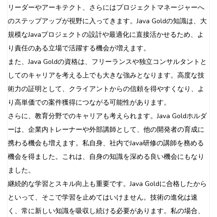
リーダーやアーキテクト、さらにはプロジェクトマネージャーへ
のステップアップが視野に入ってきます。Java Goldの知識は、大
規模なJavaプロジェクトの設計や最適化に直接活かせるため、よ
り責任のある立場で活躍する機会が増えます。
また、Java Goldの資格は、フリーランスや独立コンサルタントと
してのキャリアを考える上でも大きな強みとなります。高度な技
術力の証明として、クライアントからの信頼を得やすくなり、よ
り高単価での案件獲得につながる可能性があります。
さらに、教育分野でのキャリアも考えられます。Java Goldホルダ
ーは、企業内トレーナーや外部講師として、他の開発者の育成に
携わる機会も増えます。私自身、社内でJava研修の講師を務める
機会を得ました。これは、自身の知識を深める良い機会にもなり
ました。
継続的な学習とスキル向上も重要です。Java Goldに合格したから
といって、そこで学習を止めてはいけません。技術の進化は速
く、常に新しい知識を吸収し続ける必要があります。私の場合、