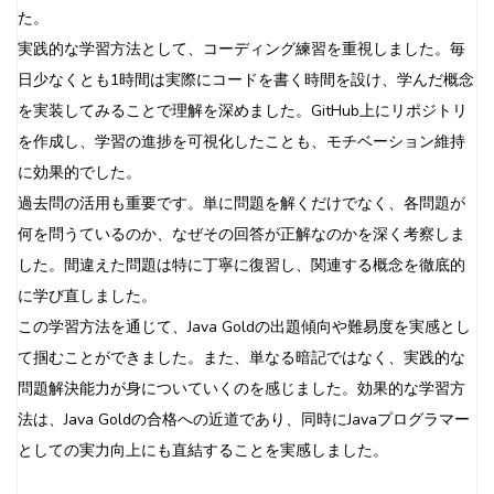
た。
実践的な学習方法として、コーディング練習を重視しました。毎
日少なくとも1時間は実際にコードを書く時間を設け、学んだ概念
を実装してみることで理解を深めました。GitHub上にリポジトリ
を作成し、学習の進捗を可視化したことも、モチベーション維持
に効果的でした。
過去問の活用も重要です。単に問題を解くだけでなく、各問題が
何を問うているのか、なぜその回答が正解なのかを深く考察しま
した。間違えた問題は特に丁寧に復習し、関連する概念を徹底的
に学び直しました。
この学習方法を通じて、Java Goldの出題傾向や難易度を実感とし
て掴むことができました。また、単なる暗記ではなく、実践的な
問題解決能力が身についていくのを感じました。効果的な学習方
法は、Java Goldの合格への近道であり、同時にJavaプログラマー
としての実力向上にも直結することを実感しました。