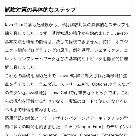
試験対策の具体的なステップ
Java Goldに落ちた経験から、私は試験対策の具体的なステップを
練り直しました。まず、基礎知識の強化から始めました。Javaの
基本文法と概念の復習は、決して軽視できません。特に、オブジ
ェクト指向プログラミングの原則、例外処理、ジェネリクス、コ
レクションフレームワークなどの基本的なトピックを徹底的に理
解し直しました。
これらの基礎を固めた上で、Java 8以降に導入された新機能に焦
点を当てました。ラムダ式、ストリームAPI、Optionalクラスなど
のモダンなJava機能は、Java Goldでは重要なトピックです。これ
らの概念を理解するだけでなく、実際のコードで使いこなせるレ
ベルまで練習を重ねました。
応用問題の対策として、デザインパターンとアーキテクチャの学
習に多くの時間を割きました。GoF（Gang of Four）のデザインパ
ターンを中心に、Singleton、Factory、Observer、Strategyなど