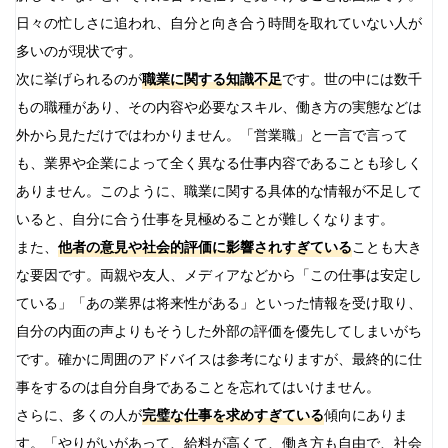
日々の忙しさに追われ、自分と向き合う時間を取れていない人が
多いのが現状です。
次に挙げられるのが
職業に関する知識不足
です。世の中には数千
もの職種があり、その内容や必要なスキル、働き方の実態などは
外から見ただけではわかりません。「営業職」と一言で言って
も、業界や企業によって全く異なる仕事内容であることも珍しく
ありません。このように、職業に関する具体的な情報が不足して
いると、自分に合う仕事を見極めることが難しくなります。
また、
他者の意見や社会的評価に影響されすぎている
ことも大き
な要因です。両親や友人、メディアなどから「この仕事は安定し
ている」「あの業界は将来性がある」といった情報を受け取り、
自分の内面の声よりもそうした外部の評価を優先してしまいがち
です。確かに周囲のアドバイスは参考になりますが、最終的に仕
事をするのは自分自身であることを忘れてはいけません。
さらに、多くの人が
完璧な仕事を求めすぎている
傾向にありま
す。「やりがいがあって、給料が高くて、働き方も自由で、社会