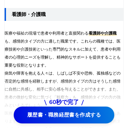
看護師・介護職
医療や福祉の現場で患者や利用者と直接関わる
看護師や介護職
も、感情的タイプの方に適した職業です。これらの職種では、医
療技術や介護技術といった専門的なスキルに加えて、患者や利用
者の心理的ニーズを理解し、精神的なサポートを提供することも
重要な役割となります。
病気や障害を抱える人々は、しばしば不安や恐怖、孤独感などの
否定的な感情を経験しますが、感情的タイプの方はそうした感情
に自然に共感し、相手に安心感を与えることができます。また、
患者の微妙な変化に気づく「観察力」も、感情的タイプの方の強
60秒で完了
みといえるでしょう。
医療・介護の現場は時に感情的に厳しい状況に直面することもあ
履歴書・職務経歴書を作成する
りますが、他者のために何かをしたいという思いが強い感情的タ