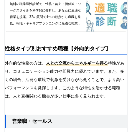
で科学的分析と職業提案
無料の職業適性診断で、性格・能力・価値観・ワ
ークスタイルを科学的に分析し、あなたに最適な
職業を提案。32の質問で4つの観点から適職を発
見。転職・キャリアプランニングに最適な職業診
断ツール。
性格タイプ別おすすめ職種【外向的タイプ】
外向的な性格の方は、
人との交流からエネルギーを得る
特性があ
り、コミュニケーション能力や即興力に優れています。また、多
くの場合、活発な環境で刺激を受けながら働くことで、より高い
パフォーマンスを発揮します。このような特性を活かせる職種
は、人と直接関わる機会が多い仕事に多く見られます。
営業職・セールス