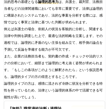
法的思考の基礎となる
論理的思考力
は、弁護士、裁判官、法務担
当者などの法律関連職においても非常に重要です。法律は論理的
に構築されたシステムであり、法的な事案を分析する際には、感
情ではなく事実と法律に基づいた判断が求められます。
例えば弁護士の場合、依頼人の状況を客観的に分析し、関連する
法律や判例を調査した上で、最適な法的戦略を立案します。その
過程では、論理的に矛盾のない主張を組み立て、相手側の論点を
予測して反論を準備する能力が不可欠です。
また、企業の法務担当者も、契約書の作成・チェックや法的リス
クの分析において、細部まで論理的に考え抜く姿勢が求められま
す。「もしこの条項がこのように解釈されたら」という仮説思考
も、論理的タイプの方の得意とするところです。
論理的タイプの方は、感情に流されず冷静に状況を分析できる特
性を持っているため、法律という論理的体系の中で活躍できる可
能性が高いでしょう。
【無料】職業適性診断 | 適職診断