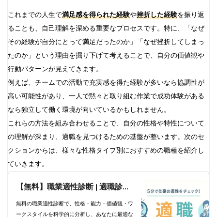
これまでの人生で
満足感を得られた経験
や
挫折した経験
を振り返
ることも、自己理解を深める重要なプロセスです。特に、「なぜ
その経験が自分にとって満足だったのか」「なぜ挫折してしまっ
たのか」という理由を掘り下げて考えることで、自分の価値観や
行動パターンが見えてきます。
例えば、チームでの活動で充実感を得た経験が多いなら協調性が
高い可能性があり、一人で黙々と取り組む作業で成功体験がある
なら独立して働く環境が向いているかもしれません。
これらの方法を組み合わせることで、自分の性格や特性について
の理解が深まり、適職を見つけるための基盤が整います。次のセ
クションからは、様々な性格タイプ別におすすめの職種を紹介し
ていきます。
【無料】職業適性診断 | 適職診断
で科学的分析と職業提案
無料の職業適性診断で、性格・能力・価値観・ワ
ークスタイルを科学的に分析し、あなたに最適な