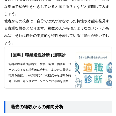
な場面で私が生き生きしていると感じる？」などと質問してみま
しょう。
他者からの視点は、自分では気づかなかった特性や才能を発見す
る貴重な機会となります。複数の人から似たようなコメントがあ
れば、それは自分の本質的な特性を表している可能性が高いでし
ょう。
【無料】職業適性診断 | 適職診断
で科学的分析と職業提案
無料の職業適性診断で、性格・能力・価値観・ワ
ークスタイルを科学的に分析し、あなたに最適な
職業を提案。32の質問で4つの観点から適職を発
見。転職・キャリアプランニングに最適な職業診
断ツール。
過去の経験からの傾向分析