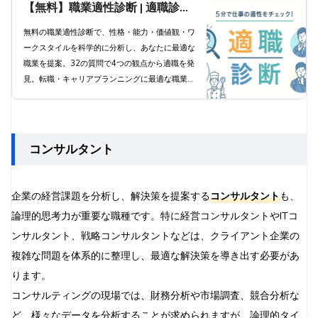
【無料】職業適性診断 | 適職診断
で科学的分析と職業提案
無料の職業適性診断で、性格・能力・価値観・ワ
ークスタイルを科学的に分析し、あなたに最適な
職業を提案。32の質問で4つの観点から適職を発
見。転職・キャリアプランニングに最適な職業診
断ツール。
コンサルタント
企業の経営課題を分析し、解決策を提案する
コンサルタント
も、
論理的思考力が重要な職種です。特に経営コンサルタントやITコ
ンサルタント、戦略コンサルタントなどは、クライアント企業の
複雑な問題を体系的に整理し、最適な解決策を導き出す必要があ
ります。
コンサルティングの現場では、財務分析や市場調査、競合分析な
ど、様々なデータを分析することが求められますが、論理的タイ