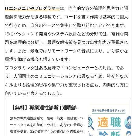
ITエンジニアやプログラマー
は、内向的な方の論理的思考力と問
題解決能力が活きる職種です。コードを書く作業は基本的に個人
で行うため、自分のペースで集中して取り組むことができます。
特にバックエンド開発やシステム設計などの分野では、複雑な問
題を論理的に分析し、最適な解決策を見つけ出す能力が重視され
ます。また、最近ではリモートワークの普及により、より静かな
環境で働ける機会も増えています。
プログラミングはある意味で「コンピューターとの対話」であ
り、人間同士のコミュニケーションとは異なるため、社交的なス
キルよりも論理的思考や集中力が重視される点も、内向的な方に
向いていると言えるでしょう。
【無料】職業適性診断 | 適職診断
で科学的分析と職業提案
無料の職業適性診断で、性格・能力・価値観・ワ
ークスタイルを科学的に分析し、あなたに最適な
職業を提案。32の質問で4つの観点から適職を発