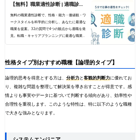
【無料】職業適性診断 | 適職診断
で科学的分析と職業提案
無料の職業適性診断で、性格・能力・価値観・ワ
ークスタイルを科学的に分析し、あなたに最適な
職業を提案。32の質問で4つの観点から適職を発
見。転職・キャリアプランニングに最適な職業診
断ツール。
性格タイプ別おすすめ職種【論理的タイプ】
論理的思考を得意とする方は、
分析力
と
客観的判断力
に優れてお
り、複雑な問題を整理して解決策を導き出すことが得意です。感
情よりも事実やデータに基づいて判断する傾向があり、効率性や
合理性を重視します。このような特性は、特に以下のような職種
で大きな強みとなります。
システムエンジニア