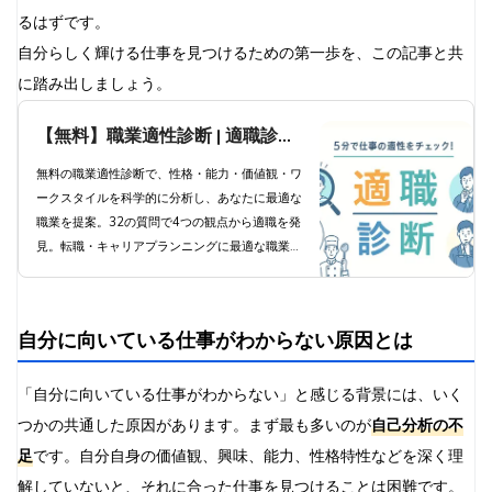
収入だけで判断する罠
るはずです。
社会的ステータスに惑わされる問題
自分らしく輝ける仕事を見つけるための第一歩を、この記事と共
短期的な視点での判断リスク
に踏み出しましょう。
自分の感覚を無視するケース
【無料】職業適性診断 | 適職診断
まとめ
で科学的分析と職業提案
無料の職業適性診断で、性格・能力・価値観・ワ
ークスタイルを科学的に分析し、あなたに最適な
職業を提案。32の質問で4つの観点から適職を発
見。転職・キャリアプランニングに最適な職業診
断ツール。
自分に向いている仕事がわからない原因とは
「自分に向いている仕事がわからない」と感じる背景には、いく
つかの共通した原因があります。まず最も多いのが
自己分析の不
足
です。自分自身の価値観、興味、能力、性格特性などを深く理
解していないと、それに合った仕事を見つけることは困難です。