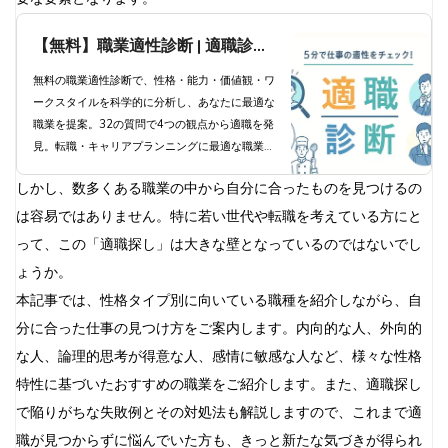
性格タイプ別おすすめ職種【計画的タイプ】
【無料】職業適性診断 | 適職診断
プロジェクトマネージャー
事務職
で科学的分析と職業提案
無料の職業適性診断で、性格・能力・価値観・ワ
品質管理担当者
ークスタイルを科学的に分析し、あなたに最適な
職業を提案。32の質問で4つの観点から適職を発
財務アドバイザー
見。転職・キャリアプランニングに最適な職業診
性格タイプ別おすすめ職種【柔軟なタイプ】
断ツール。
フリーランス
しかし、数多くある職業の中から自分に合ったものを見つけるの
スタートアップ企業社員
は容易ではありません。特に若い世代や転職を考えている方にと
旅行関連職
って、この「適職探し」は大きな壁となっているのではないでし
クリエイター
ょうか。
適職を見つけるためのステップ
本記事では、性格タイプ別に向いている職種を紹介しながら、自
興味のある職種について詳しく調べる方法
分に合った仕事の見つけ方をご案内します。内向的な人、外向的
インターンシップやボランティアの活用法
な人、論理的思考が得意な人、感情に敏感な人など、様々な性格
業界の人に話を聞く重要性
特性に基づいたおすすめの職業をご紹介します。また、適職探し
小さく始めて徐々に広げる考え方
で陥りがちな失敗例とその対処法も解説しますので、これまで適
よくある適職探しの失敗と対処法
職が見つからずに悩んでいた方も、きっと新たな気づきが得られ