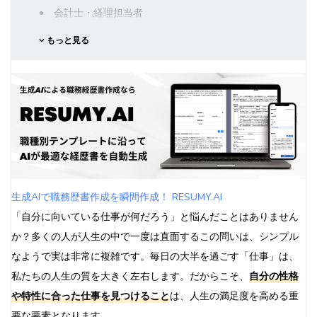
会計士・経理担当者
性格タイプ別おすすめ職種【外向的タイプ】
もっと見る
営業職・セールス
教師・トレーナー
イベントプランナー
マーケティング担当者
性格タイプ別おすすめ職種【論理的タイプ】
システムエンジニア
データアナリスト
コンサルタント
生成AIで職務歴書作成を瞬間作成！ RESUMY.AI
法律関連職
「自分に向いている仕事が何だろう」と悩んだことはありません
性格タイプ別おすすめ職種【感情的タイプ】
か？多くの人が人生の中で一度は直面するこの問いは、シンプル
カウンセラー・セラピスト
なようで実は非常に複雑です。毎日の大半を過ごす「仕事」は、
看護師・介護職
私たちの人生の質を大きく左右します。だからこそ、
自分の性格
クリエイティブ職
や特性に合った仕事を見つけること
は、人生の満足度を高める重
接客業・サービス業
要な要素となります。