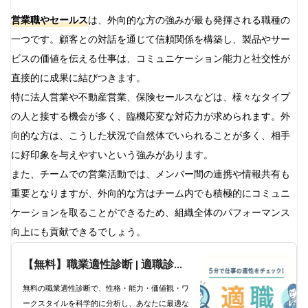
営業職やセールス
は、外向的な方の強みが最も発揮される職種の
一つです。顧客との対話を通じて信頼関係を構築し、製品やサー
ビスの価値を伝える仕事は、コミュニケーション能力と社交性が
直接的に成果に結びつきます。
特に法人営業や不動産営業、保険セールスなどは、様々なタイプ
の人と接する機会が多く、臨機応変な対応力が求められます。外
向的な方は、こうした状況で自然体でいられることが多く、相手
に好印象を与えやすいという強みがあります。
また、チームでの営業活動では、メンバー間の連携や情報共有も
重要となりますが、外向的な方はチーム内でも積極的にコミュニ
ケーションを取ることができるため、組織全体のパフォーマンス
向上にも貢献できるでしょう。
【無料】職業適性診断 | 適職診断
で科学的分析と職業提案
無料の職業適性診断で、性格・能力・価値観・ワ
ークスタイルを科学的に分析し、あなたに最適な