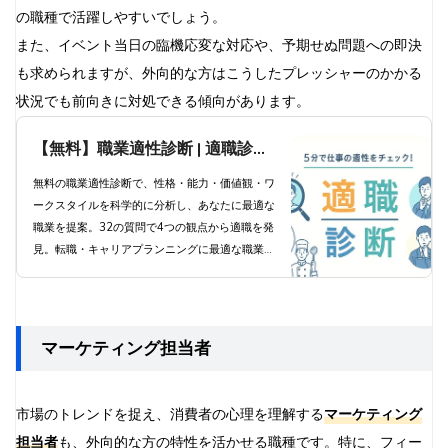
の職種で活躍しやすいでしょう。
また、イベント当日の臨機応変な対応や、予期せぬ問題への即決
も求められますが、外向的な方はこうしたプレッシャーのかかる
状況でも前向きに対処できる傾向があります。
【無料】職業適性診断 | 適職診断
で科学的分析と職業提案
無料の職業適性診断で、性格・能力・価値観・ワ
ークスタイルを科学的に分析し、あなたに最適な
職業を提案。32の質問で4つの観点から適職を発
見。転職・キャリアプランニングに最適な職業診
断ツール。
マーケティング担当者
市場のトレンドを捉え、消費者の心理を理解する
マーケティング
担当者
も、外向的な方の特性を活かせる職種です。特に、フィー