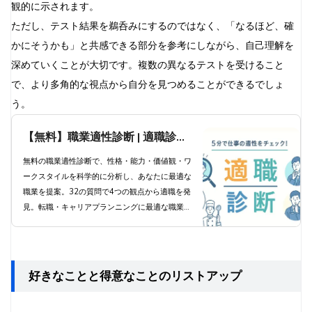
観的に示されます。
ただし、テスト結果を鵜呑みにするのではなく、「なるほど、確
かにそうかも」と共感できる部分を参考にしながら、自己理解を
深めていくことが大切です。複数の異なるテストを受けること
で、より多角的な視点から自分を見つめることができるでしょ
う。
【無料】職業適性診断 | 適職診断
で科学的分析と職業提案
無料の職業適性診断で、性格・能力・価値観・ワ
ークスタイルを科学的に分析し、あなたに最適な
職業を提案。32の質問で4つの観点から適職を発
見。転職・キャリアプランニングに最適な職業診
断ツール。
好きなことと得意なことのリストアップ