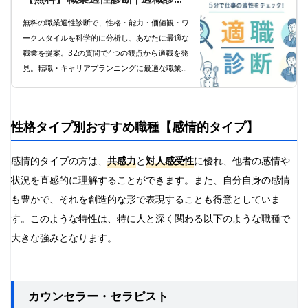
で科学的分析と職業提案
無料の職業適性診断で、性格・能力・価値観・ワ
ークスタイルを科学的に分析し、あなたに最適な
職業を提案。32の質問で4つの観点から適職を発
見。転職・キャリアプランニングに最適な職業診
断ツール。
性格タイプ別おすすめ職種【感情的タイプ】
感情的タイプの方は、
共感力
と
対人感受性
に優れ、他者の感情や
状況を直感的に理解することができます。また、自分自身の感情
も豊かで、それを創造的な形で表現することも得意としていま
す。このような特性は、特に人と深く関わる以下のような職種で
大きな強みとなります。
カウンセラー・セラピスト