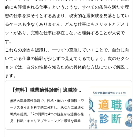
的にも評価される仕事」というような、すべての条件を満たす理
想の仕事を探そうとするあまり、現実的な選択肢を見落としてい
るケースも少なくありません。どんな仕事にもメリットとデメリ
ットがあり、完璧な仕事は存在しないと理解することが大切で
す。
これらの原因を認識し、一つずつ克服していくことで、自分に向
いている仕事の輪郭が少しずつ見えてくるでしょう。次のセクシ
ョンでは、自分の性格を知るための具体的な方法について解説し
ます。
【無料】職業適性診断 | 適職診断
で科学的分析と職業提案
無料の職業適性診断で、性格・能力・価値観・ワ
ークスタイルを科学的に分析し、あなたに最適な
職業を提案。32の質問で4つの観点から適職を発
見。転職・キャリアプランニングに最適な職業診
断ツール。