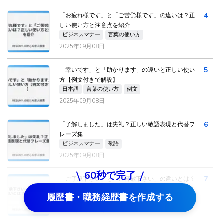
4
「お疲れ様です」と「ご苦労様です」の違いは？正
しい使い方と注意点を紹介
ビジネスマナー
言葉の使い方
2025年09月08日
5
「幸いです」と「助かります」の違いと正しい使い
方【例文付きで解説】
日本語
言葉の使い方
例文
2025年09月08日
6
「了解しました」は失礼？正しい敬語表現と代替フ
レーズ集
ビジネスマナー
敬語
2025年09月08日
60秒で完了
7
「ご了承下さい」と「ご容赦下さい」の違いとは？
正しい使い方と例文を解説
履歴書・職務経歴書を作成する
日本語
言葉の使い方
例文
2025年09月08日