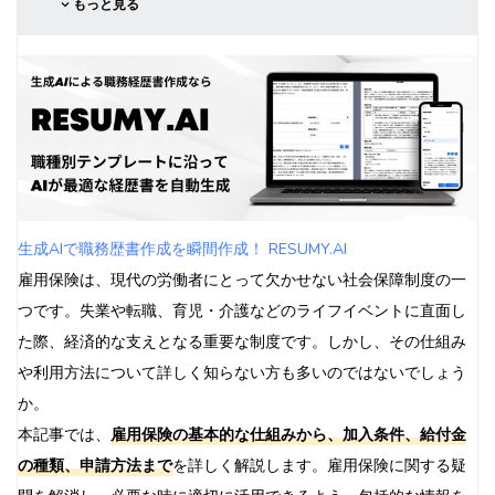
もっと見る
雇用保険の特殊ケース
パートタイム労働者の雇用保険
外国人労働者の雇用保険
65歳以上の労働者の雇用保険
雇用保険と他の社会保険制度との関係
厚生年金保険との関係
健康保険との関係
制度間の連携
生成AIで職務歴書作成を瞬間作成！ RESUMY.AI
雇用保険に関するよくある質問（FAQ）
雇用保険は、現代の労働者にとって欠かせない社会保障制度の一
まとめ
つです。失業や転職、育児・介護などのライフイベントに直面し
参考資料・リンク集
た際、経済的な支えとなる重要な制度です。しかし、その仕組み
や利用方法について詳しく知らない方も多いのではないでしょう
か。
本記事では、
雇用保険の基本的な仕組みから、加入条件、給付金
の種類、申請方法まで
を詳しく解説します。雇用保険に関する疑