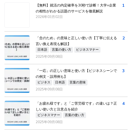
1
【無料】就活の内定確率を30秒で診断！大学×企業
の相性がわかる話題のサービスを徹底解説
2026年03月02日
2
「念のため」の意味と正しい使い方【丁寧に伝える
言い換え表現も解説】
日本語
言葉の使い方
ビジネスマナー
2025年09月08日
3
「一応」の正しい意味と使い方【ビジネスシーンで
の例文・誤用例も】
ビジネス
日本語
言葉の意味
2025年09月08日
4
「お疲れ様です」と「ご苦労様です」の違いは？正
しい使い方と注意点を紹介
ビジネスマナー
言葉の使い方
2025年09月08日