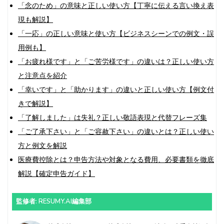
「念のため」の意味と正しい使い方【丁寧に伝える言い換え表
現も解説】
「一応」の正しい意味と使い方【ビジネスシーンでの例文・誤
用例も】
「お疲れ様です」と「ご苦労様です」の違いは？正しい使い方
と注意点を紹介
「幸いです」と「助かります」の違いと正しい使い方【例文付
きで解説】
「了解しました」は失礼？正しい敬語表現と代替フレーズ集
「ご了承下さい」と「ご容赦下さい」の違いとは？正しい使い
方と例文を解説
医療費控除とは？申告方法や対象となる費用、必要書類を徹底
解説【確定申告ガイド】
監修者: RESUMY.AI編集部