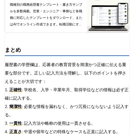
務経歴書・履歴書作成ツール
職種別の職務経歴書テンプレート・書き方サンプ
ルを多数掲載。営業・エンジニア・事務など各職
RESUMY.AI
種に対応したテンプレートをダウンロード、また
はAIでオンライン作成できます。転職活動にすぐ
使える職務経歴書フォーマット一覧。
まとめ
履歴書の学歴欄は、応募者の教育背景を簡潔かつ正確に伝える重
要な部分です。正しい記入方法を理解し、以下のポイントを押さ
えることが大切です：
1.
正確性
: 学校名、入学・卒業年月、取得学位などの情報は必ず正
確に記入する。
2.
簡潔性
: 必要な情報を漏れなく、かつ冗長にならないよう記入す
る。
3.
一貫性
: 記入方法や略称の使用は一貫させる。
4.
正直さ
: 中退や留年などの特殊なケースも正直に記入する。