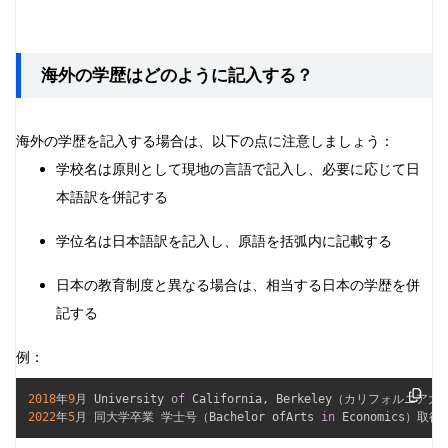
海外の学歴はどのように記入する？
海外の学歴を記入する場合は、以下の点に注意しましょう：
学校名は原則として現地の言語で記入し、必要に応じて日
本語訳を併記する
学位名は日本語訳を記入し、原語を括弧内に記載する
日本の教育制度と異なる場合は、相当する日本の学歴を併
記する
例：
2018
年
9
月 University 
of
 California
,
2022
年
5
月 同大学卒業 学士号（Bachelor ofArts 
in
 Economics）取得