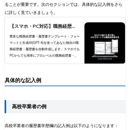
ることが重要です。次のセクションでは、具体的な記入例をさら
に詳しく見ていきましょう。
【スマホ・PC対応】職務経歴
書・履歴書を生成AIが自動作成 -
豊富な職務経歴書・履歴書テンプレート・フォー
マットと生成AI(GPT-4)を使ってあなた独自の職
職種別職務経歴書テンプレートと
務経歴書・履歴書を自動作成します。スマホでも
豊富な自己PR例文と職務要約例
PCからでも簡単にプロレベルの職務経歴書・履
歴書を自動作成します。
文で簡単作成 | 職務経歴書・履歴
書 RESUMY.AI
具体的な記入例
高校卒業者の例
高校卒業者の履歴書学歴欄の記入例は以下のようになります：