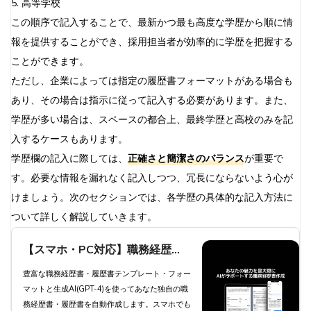
5. 高等学校
この順序で記入することで、最新かつ最も高度な学歴から順に情
報を提供することができ、採用担当者が効率的に学歴を把握する
ことができます。
ただし、企業によっては指定の履歴書フォーマットがある場合も
あり、その場合は指示に従って記入する必要があります。また、
学歴が多い場合は、スペースの都合上、最終学歴と高校のみを記
入するケースもあります。
学歴欄の記入に際しては、
正確さと簡潔さのバランス
が重要で
す。必要な情報を漏れなく記入しつつ、冗長にならないよう心が
けましょう。次のセクションでは、各学歴の具体的な記入方法に
ついて詳しく解説していきます。
【スマホ・PC対応】職務経歴
書・履歴書を生成AIが自動作成 -
豊富な職務経歴書・履歴書テンプレート・フォー
マットと生成AI(GPT-4)を使ってあなた独自の職
職種別職務経歴書テンプレートと
務経歴書・履歴書を自動作成します。スマホでも