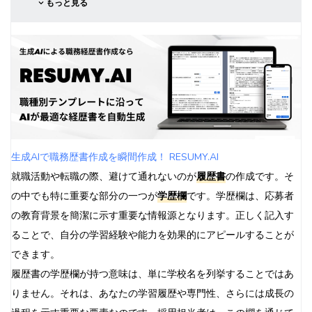
もっと見る
中退した場合
留年した場合
編入学した場合
複数の学歴がある場合
学歴欄記入時の注意点
正確な情報を記入する
略称と正式名称の使い分け
卒業年月の記入方法
生成AIで職務歴書作成を瞬間作成！ RESUMY.AI
在学中の場合の記入方法
就職活動や転職の際、避けて通れないのが
履歴書
の作成です。そ
よくある質問（FAQ）
の中でも特に重要な部分の一つが
学歴欄
です。学歴欄は、応募者
高校卒業後の空白期間はどう扱うべき？
の教育背景を簡潔に示す重要な情報源となります。正しく記入す
海外の学歴はどのように記入する？
ることで、自分の学習経験や能力を効果的にアピールすることが
通信教育の学歴はどう記入する？
できます。
学歴欄以外の重要ポイント
履歴書の学歴欄が持つ意味は、単に学校名を列挙することではあ
志望動機との整合性
りません。それは、あなたの学習履歴や専門性、さらには成長の
スキルや資格との関連性