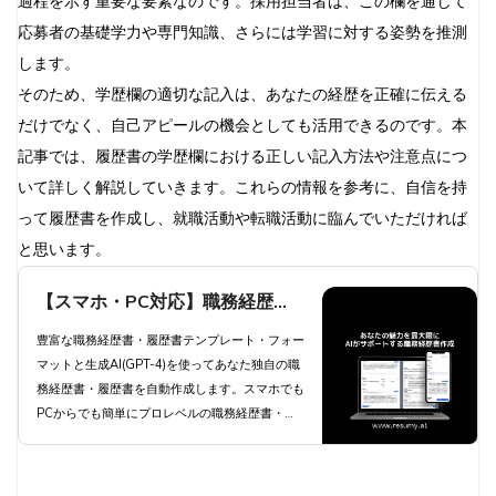
過程を示す重要な要素なのです。採用担当者は、この欄を通じて
まとめ
応募者の基礎学力や専門知識、さらには学習に対する姿勢を推測
参考資料・リンク
します。
そのため、学歴欄の適切な記入は、あなたの経歴を正確に伝える
だけでなく、自己アピールの機会としても活用できるのです。本
記事では、履歴書の学歴欄における正しい記入方法や注意点につ
いて詳しく解説していきます。これらの情報を参考に、自信を持
って履歴書を作成し、就職活動や転職活動に臨んでいただければ
と思います。
【スマホ・PC対応】職務経歴
書・履歴書を生成AIが自動作成 -
豊富な職務経歴書・履歴書テンプレート・フォー
マットと生成AI(GPT-4)を使ってあなた独自の職
職種別職務経歴書テンプレートと
務経歴書・履歴書を自動作成します。スマホでも
豊富な自己PR例文と職務要約例
PCからでも簡単にプロレベルの職務経歴書・履
歴書を自動作成します。
文で簡単作成 | 職務経歴書・履歴
書 RESUMY.AI