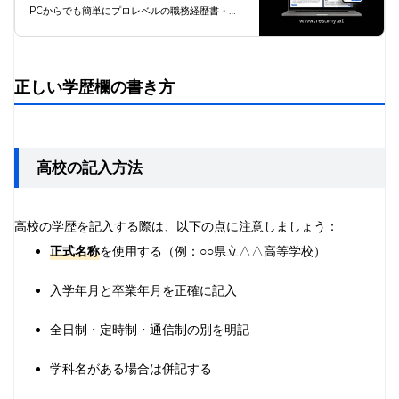
豊富な自己PR例文と職務要約例
PCからでも簡単にプロレベルの職務経歴書・履
歴書を自動作成します。
文で簡単作成 | 職務経歴書・履歴
書 RESUMY.AI
正しい学歴欄の書き方
高校の記入方法
高校の学歴を記入する際は、以下の点に注意しましょう：
正式名称
を使用する（例：○○県立△△高等学校）
入学年月と卒業年月を正確に記入
全日制・定時制・通信制の別を明記
学科名がある場合は併記する