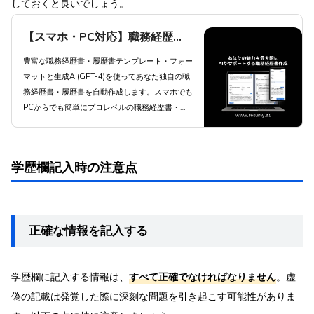
しておくと良いでしょう。
【スマホ・PC対応】職務経歴
書・履歴書を生成AIが自動作成 -
豊富な職務経歴書・履歴書テンプレート・フォー
マットと生成AI(GPT-4)を使ってあなた独自の職
職種別職務経歴書テンプレートと
務経歴書・履歴書を自動作成します。スマホでも
豊富な自己PR例文と職務要約例
PCからでも簡単にプロレベルの職務経歴書・履
歴書を自動作成します。
文で簡単作成 | 職務経歴書・履歴
書 RESUMY.AI
学歴欄記入時の注意点
正確な情報を記入する
学歴欄に記入する情報は、
すべて正確でなければなりません
。虚
偽の記載は発覚した際に深刻な問題を引き起こす可能性がありま