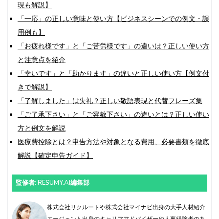
現も解説】
「一応」の正しい意味と使い方【ビジネスシーンでの例文・誤
用例も】
「お疲れ様です」と「ご苦労様です」の違いは？正しい使い方
と注意点を紹介
「幸いです」と「助かります」の違いと正しい使い方【例文付
きで解説】
「了解しました」は失礼？正しい敬語表現と代替フレーズ集
「ご了承下さい」と「ご容赦下さい」の違いとは？正しい使い
方と例文を解説
医療費控除とは？申告方法や対象となる費用、必要書類を徹底
解説【確定申告ガイド】
監修者: RESUMY.AI編集部
株式会社リクルートや株式会社マイナビ出身の大手人材紹介
エージェント出身のキャリアアドバイザーや人事経験者のあ