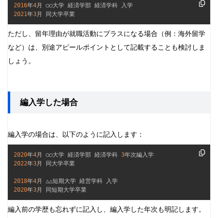
2016
年
4
2021
年
3
月 同大学卒業
ただし、留年理由が就職活動にプラスになる場合（例：海外留学
など）は、別途アピールポイントとして記載することも検討しま
しょう。
編入学した場合
編入学の場合は、以下のように記入します：
2020
年
4
月 ○○大学 経済学部 経済学科 
3
2022
年
3
月 同大学卒業

2018
年
4
2020
年
3
月 同短期大学卒業
編入前の学歴も忘れずに記入し、編入学した年次も明記します。