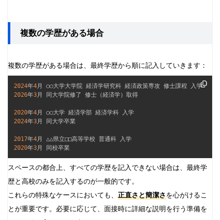
複数の学歴がある場合
複数の学歴がある場合は、最終学歴から順に記入していきます：
2024
年
4
2026
年
3
月 同大学院修了 修士（経済学）取得

2020
年
4
2024
年
3
月 同大学卒業

2017
年
4
2020
年
3
月 同校卒業
スペースの都合上、すべての学歴を記入できない場合は、最終学
歴と高校のみを記入するのが一般的です。
これらの特殊なケースにおいても、
正直さと簡潔さ
を心がけるこ
とが重要です。必要に応じて、面接時に詳細な説明を行う準備を