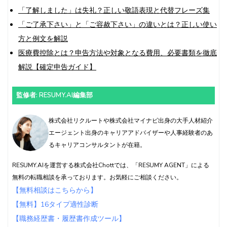
「了解しました」は失礼？正しい敬語表現と代替フレーズ集
「ご了承下さい」と「ご容赦下さい」の違いとは？正しい使い
方と例文を解説
医療費控除とは？申告方法や対象となる費用、必要書類を徹底
解説【確定申告ガイド】
監修者: RESUMY.AI編集部
株式会社リクルートや株式会社マイナビ出身の大手人材紹介
エージェント出身のキャリアアドバイザーや人事経験者のあ
るキャリアコンサルタントが在籍。
RESUMY.AIを運営する株式会社Chottでは、「RESUMY AGENT」による
無料の転職相談を承っております。お気軽にご相談ください。
【無料相談はこちらから】
【無料】16タイプ適性診断
【職務経歴書・履歴書作成ツール】