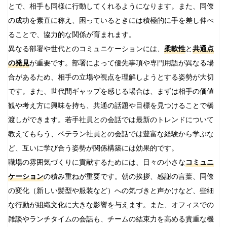
とで、相手も同様に行動してくれるようになります。また、同僚
の成功を素直に称え、困っているときには積極的に手を差し伸べ
ることで、協力的な関係が育まれます。
異なる部署や世代とのコミュニケーションには、
柔軟性
と
共通点
の発見
が重要です。部署によって優先事項や専門用語が異なる場
合があるため、相手の立場や視点を理解しようとする姿勢が大切
です。また、世代間ギャップを感じる場合は、まずは相手の価値
観や考え方に興味を持ち、共通の話題や目標を見つけることで橋
渡しができます。若手社員との会話では最新のトレンドについて
教えてもらう、ベテラン社員との会話では豊富な経験から学ぶな
ど、互いに学び合う姿勢が関係構築には効果的です。
職場の雰囲気づくりに貢献するためには、日々の小さな
コミュニ
ケーション
の積み重ねが重要です。朝の挨拶、感謝の言葉、同僚
の変化（新しい髪型や服装など）への気づきと声かけなど、些細
な行動が組織文化に大きな影響を与えます。また、オフィスでの
雑談やランチタイムの会話も、チームの結束力を高める貴重な機