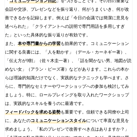
「
コミュニケーション日記
」をつけることです。その日の重要な
会話や交渉、プレゼンなどを振り返り、何がうまくいき、何が改
善できるかを記録します。例えば「今日の会議では簡潔に意見を
述べられた」「クライアントへの説明で専門用語を多用しすぎ
た」といった具体的な振り返りが有効です。
また、
本や専門書からの学習
も効果的です。コミュニケーション
に関する良書には、「人を動かす」（デール・カーネギー著）、
「伝え方が9割」（佐々木圭一著）、「話を聞かない男、地図が読
めない女」（アラン・ピーズ著）などがあります。これらの本か
らは理論的知識だけでなく、実践的なテクニックも学べます。さ
らに、専門的なセミナーやワークショップへの参加も検討してみ
ましょう。特に、ロールプレイングを取り入れたワークショップ
は、実践的なスキルを養うのに最適です。
フィードバックを求める姿勢
も重要です。信頼できる同僚や上司
に、あなたの
コミュニケーションスタイル
について率直な意見を
求めましょう。「私のプレゼンで改善すべき点はありますか？」