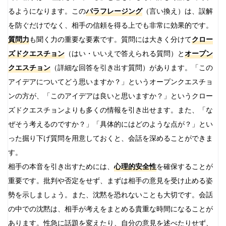
るようになります。この
パラフレージング
（言い換え）は、誤解
を防ぐだけでなく、相手の信頼を得る上でも非常に効果的です。
質問力
も聞く力の重要な要素です。質問には大きく分けて
クロー
ズドクエスチョン
（はい・いいえで答えられる質問）と
オープン
クエスチョン
（詳細な回答を引き出す質問）があります。「この
アイデアについてどう思いますか？」というオープンクエスチョ
ンの方が、「このアイデアは良いと思いますか？」というクロー
ズドクエスチョンよりも多くの情報を引き出せます。また、「な
ぜそう考えるのですか？」「具体的にはどのような点が？」とい
った掘り下げ質問を用意しておくと、会話を深めることができま
す。
相手の本音を引き出すためには、
心理的安全性
を確保することが
重要です。批判や否定をせず、まずは相手の意見を受け止める姿
勢を示しましょう。また、沈黙を恐れないことも大切です。会話
の中での沈黙は、相手が考えをまとめる貴重な時間になることが
あります。性急に話題を変えたり、自分の意見を述べたりせず、