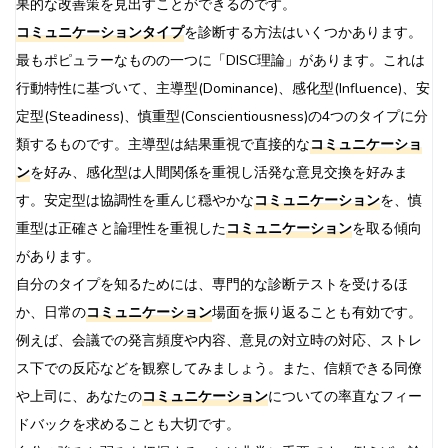
果的な改善策を見出すことができるのです。
コミュニケーションタイプ
を診断する方法はいくつかあります。
最もポピュラーなものの一つに「DISC理論」があります。これは
行動特性に基づいて、主導型(Dominance)、感化型(Influence)、安
定型(Steadiness)、慎重型(Conscientiousness)の4つのタイプに分
類するものです。主導型は結果重視で直接的な
コミュニケーショ
ン
を好み、感化型は人間関係を重視し活発な意見交換を好みま
す。安定型は協調性を重んじ穏やかな
コミュニケーション
を、慎
重型は正確さと論理性を重視した
コミュニケーション
を取る傾向
があります。
自分のタイプを知るためには、専門的な診断テストを受けるほ
か、日常の
コミュニケーション
場面を振り返ることも有効です。
例えば、会議での発言頻度や内容、意見の対立時の対応、ストレ
ス下での反応などを観察してみましょう。また、信頼できる同僚
や上司に、あなたの
コミュニケーション
についての率直なフィー
ドバックを求めることも大切です。