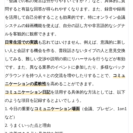
「会議での私の発言は分かりやすいですか？」など、具体的に質
問すると有益な回答が得られやすくなります。また、録音や録画
を活用して自己分析することも効果的です。特にオンライン会議
システムの録画機能を使えば、自分の話し方や非言語的なシグナ
ルを客観的に観察できます。
日常生活での実践
も忘れてはいけません。例えば、意識的に新し
い人と会話する機会を作る、普段話さないタイプの人と意見交換
してみる、難しい交渉や説明の前にリハーサルを行うなどが有効
です。また、異なる業界のイベントに参加したり、多様なバック
グラウンドを持つ人々との交流を増やしたりすることで、
コミュ
ニケーションの柔軟性
を高めることができます。
コミュニケーション日記
を活用する具体的な方法としては、以下
のような項目を記録するとよいでしょう。
1. 今日の重要な
コミュニケーション場面
（会議、プレゼン、1on1
など）
2. うまくいった点と理由