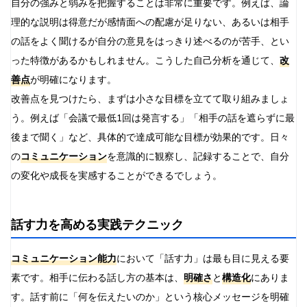
自分の強みと弱みを把握することは非常に重要です。例えば、論
理的な説明は得意だが感情面への配慮が足りない、あるいは相手
の話をよく聞けるが自分の意見をはっきり述べるのが苦手、とい
った特徴があるかもしれません。こうした自己分析を通じて、
改
善点
が明確になります。
改善点を見つけたら、まずは小さな目標を立てて取り組みましょ
う。例えば「会議で最低1回は発言する」「相手の話を遮らずに最
後まで聞く」など、具体的で達成可能な目標が効果的です。日々
の
コミュニケーション
を意識的に観察し、記録することで、自分
の変化や成長を実感することができるでしょう。
話す力を高める実践テクニック
コミュニケーション能力
において「話す力」は最も目に見える要
素です。相手に伝わる話し方の基本は、
明確さ
と
構造化
にありま
す。話す前に「何を伝えたいのか」という核心メッセージを明確