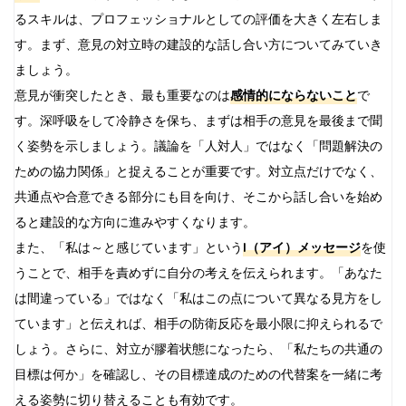
るスキルは、プロフェッショナルとしての評価を大きく左右しま
す。まず、意見の対立時の建設的な話し合い方についてみていき
ましょう。
意見が衝突したとき、最も重要なのは
感情的にならないこと
で
す。深呼吸をして冷静さを保ち、まずは相手の意見を最後まで聞
く姿勢を示しましょう。議論を「人対人」ではなく「問題解決の
ための協力関係」と捉えることが重要です。対立点だけでなく、
共通点や合意できる部分にも目を向け、そこから話し合いを始め
ると建設的な方向に進みやすくなります。
また、「私は～と感じています」という
I（アイ）メッセージ
を使
うことで、相手を責めずに自分の考えを伝えられます。「あなた
は間違っている」ではなく「私はこの点について異なる見方をし
ています」と伝えれば、相手の防衛反応を最小限に抑えられるで
しょう。さらに、対立が膠着状態になったら、「私たちの共通の
目標は何か」を確認し、その目標達成のための代替案を一緒に考
える姿勢に切り替えることも有効です。