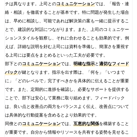
チは異なります。上司との
コミュニケーション
では、「報告・連
絡・相談」を徹底することが基本です。特に問題が発生した場合
は、早めに相談し、可能であれば解決策の案も一緒に提示するこ
とで、建設的な対話につながります。また、上司のコミュニケー
ションスタイルを観察し、それに合わせることも効果的です。例
えば、詳細な説明を好む上司には資料を準備し、簡潔さを重視す
る上司には要点をまとめるといった工夫が必要です。
部下との
コミュニケーション
では、
明確な指示
と
適切なフィード
バック
が鍵となります。指示を出す際は、「何を」「いつまで
に」「どのレベルで」完了すべきかを具体的に伝えることが重要
です。また、定期的に進捗を確認し、必要なサポートを提供する
ことで、部下は安心して業務に取り組めます。フィードバック
は、良い点と改善点の両方をバランスよく伝え、改善点について
は具体的な行動提案を含めるとより効果的です。
同僚との
コミュニケーション
では、
互恵的な関係
を構築すること
が重要です。自分から情報やリソースを共有する姿勢を見せるこ