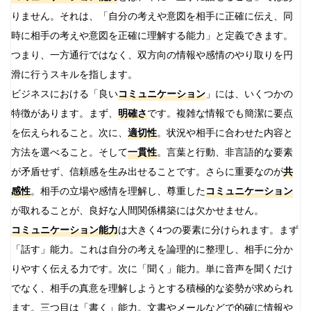
りません。それは、「自分の考えや意図を相手に正確に伝え、同
時に相手の考えや意図を正確に理解する能力」と定義できます。
つまり、一方通行ではなく、双方向の情報や感情のやり取りを円
滑に行うスキルを指します。
ビジネスにおける「良い
コミュニケーション
」には、いくつかの
特徴があります。まず、
明確さ
です。複雑な情報でも簡潔に要点
を伝えられること。次に、
適切性
。状況や相手に合わせた内容と
方法を選べること。そして
一貫性
。言葉と行動、非言語的な要素
が矛盾せず、信頼感を生み出せることです。さらに重要なのが
共
感性
。相手の立場や感情を理解し、尊重した
コミュニケーション
が取れることが、良好な人間関係構築には欠かせません。
コミュニケーション能力
は大きく4つの要素に分けられます。まず
「話す」能力。これは自分の考えを論理的に整理し、相手に分か
りやすく伝える力です。次に「聞く」能力。単に音声を聞くだけ
でなく、相手の真意を理解しようとする積極的な姿勢が求められ
ます。三つ目は「書く」能力。文書やメールなどで的確に情報や