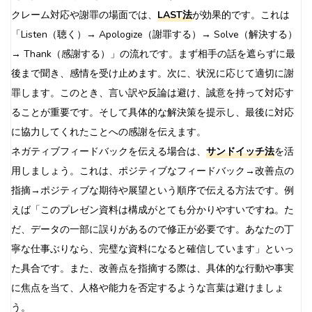
クレーム対応や謝罪の場面では、
LAST法
が効果的です。これは
「Listen（聴く）→ Apologize（謝罪する）→ Solve（解決する）
→ Thank（感謝する）」の流れです。まず相手の話を遮らずに最
後まで聞き、感情を受け止めます。次に、状況に応じて適切に謝
罪します。このとき、言い訳や反論は避け、誠意を持って対応す
ることが重要です。そして具体的な解決策を提示し、最後に対応
に協力してくれたことへの感謝を伝えます。
ネガティブフィードバックを伝える場合は、
サンドイッチ法
を活
用しましょう。これは、ポジティブなフィードバック→改善点の
指摘→ポジティブな期待や展望という順序で伝える方法です。例
えば「このプレゼン資料は構成がとても分かりやすいですね。た
だ、データの一部に誤りがあるので修正が必要です。あなたの丁
寧な仕事ぶりなら、完璧な資料になると確信しています」といっ
た具合です。また、改善点を指摘する際は、具体的な行動や事実
に焦点を当て、人格や能力を否定するような言葉は避けましょ
う。