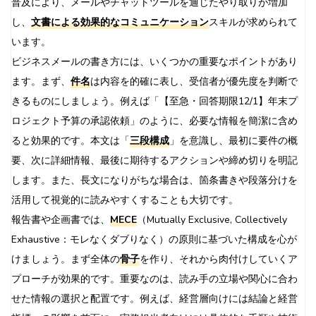
普及により、メールやチャットツールを通じたやり取りが増加
し、
文書による効果的なコミュニケーション
スキルが求められて
います。
ビジネスメールの書き方には、いくつかの重要なポイントがあり
ます。まず、
件名
は内容を的確に表し、受信者が優先度を判断で
きるものにしましょう。例えば「【至急・回答期限12/1】年末プ
ロジェクト予算の承認依頼」のように、必要な情報を簡潔に含め
ると効果的です。本文は「
三段構成
」を意識し、最初に要件の概
要、次に詳細情報、最後に期待するアクションや締め切りを明記
します。また、長文になりがちな場合は、箇条書きや段落分けを
活用して視覚的に読みやすくすることも大切です。
報告書や企画書では、
MECE
（Mutually Exclusive, Collectively
Exhaustive：モレなくダブりなく）の原則に基づいた構成を心が
けましょう。まず全体の
骨子
を作り、それから肉付けしていくア
プローチが効果的です。重要なのは、読み手の立場や関心に合わ
せた情報の選択と配置です。例えば、経営層向けには結論と経営