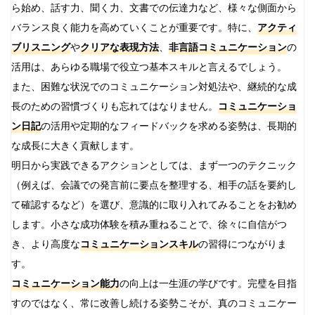
ら始め、話す力、聞く力、文書での伝達力など、様々な側面から
バランス良く能力を高めていくことが重要です。特に、
アクティ
ブリスニング
や
クリアな表現方法
、
非言語コミュニケーション
の
活用は、あらゆる職場で役立つ基本スキルと言えるでしょう。
また、困難な状況でのコミュニケーション対処法や、継続的な成
長のための習慣づくりも忘れてはなりません。
コミュニケーショ
ン日記
の活用や定期的なフィードバックを求める姿勢は、長期的
な成長に大きく貢献します。
明日から実践できるアクションとしては、まず一つのテクニック
（例えば、会議での発言前に要点を整理する、相手の話を要約し
て確認するなど）を選び、意識的に取り入れてみることをお勧め
します。小さな成功体験を積み重ねることで、徐々に自信がつ
き、より高度な
コミュニケーションスキル
の習得につながりま
す。
コミュニケーション能力
の向上は一生涯の学びです。完璧を目指
すのではなく、常に改善し続ける姿勢こそが、真のコミュニケー