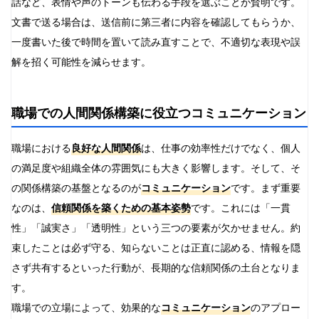
話など、表情や声のトーンも伝わる手段を選ぶことが賢明です。
文書で送る場合は、送信前に第三者に内容を確認してもらうか、
一度書いた後で時間を置いて読み直すことで、不適切な表現や誤
解を招く可能性を減らせます。
職場での人間関係構築に役立つコミュニケーション
職場における
良好な人間関係
は、仕事の効率性だけでなく、個人
の満足度や組織全体の雰囲気にも大きく影響します。そして、そ
の関係構築の基盤となるのが
コミュニケーション
です。まず重要
なのは、
信頼関係を築くための基本姿勢
です。これには「一貫
性」「誠実さ」「透明性」という三つの要素が欠かせません。約
束したことは必ず守る、知らないことは正直に認める、情報を隠
さず共有するといった行動が、長期的な信頼関係の土台となりま
す。
職場での立場によって、効果的な
コミュニケーション
のアプロー