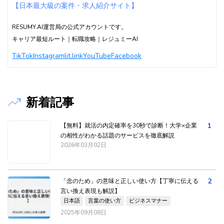
【日本最大級の案件・求人紹介サイト】
RESUMY.AI運営局の公式アカウントです。
キャリア最短ルート｜転職攻略｜レジュミーAI
TikTok
Instagram
lit.link
YouTube
Facebook
新着記事
1
【無料】就活の内定確率を30秒で診断！大学×企業
の相性がわかる話題のサービスを徹底解説
2026年03月02日
2
「念のため」の意味と正しい使い方【丁寧に伝える
言い換え表現も解説】
日本語
言葉の使い方
ビジネスマナー
2025年09月08日