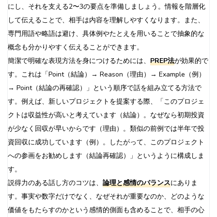
にし、それを支える2〜3の要点を準備しましょう。情報を階層化
して伝えることで、相手は内容を理解しやすくなります。また、
専門用語や略語は避け、具体例やたとえを用いることで抽象的な
概念も分かりやすく伝えることができます。
簡潔で明確な表現方法を身につけるためには、
PREP法
が効果的で
す。これは「Point（結論）→ Reason（理由）→ Example（例）
→ Point（結論の再確認）」という順序で話を組み立てる方法で
す。例えば、新しいプロジェクトを提案する際、「このプロジェ
クトは収益性が高いと考えています（結論）。なぜなら初期投資
が少なく回収が早いからです（理由）。類似の前例では半年で投
資回収に成功しています（例）。したがって、このプロジェクト
への参画をお勧めします（結論再確認）」というように構成しま
す。
説得力のある話し方のコツは、
論理と感情のバランス
にありま
す。事実や数字だけでなく、なぜそれが重要なのか、どのような
価値をもたらすのかという感情的側面も含めることで、相手の心