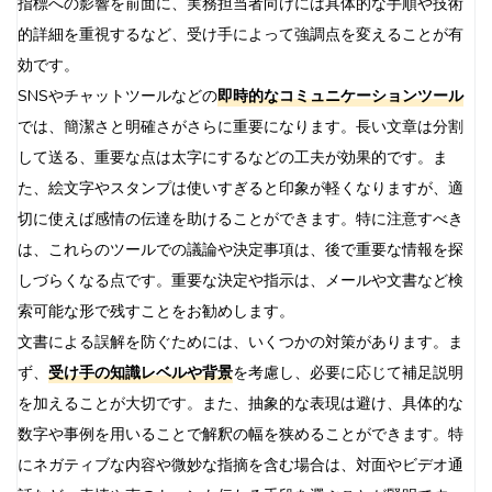
指標への影響を前面に、実務担当者向けには具体的な手順や技術
的詳細を重視するなど、受け手によって強調点を変えることが有
効です。
SNSやチャットツールなどの
即時的なコミュニケーションツール
では、簡潔さと明確さがさらに重要になります。長い文章は分割
して送る、重要な点は太字にするなどの工夫が効果的です。ま
た、絵文字やスタンプは使いすぎると印象が軽くなりますが、適
切に使えば感情の伝達を助けることができます。特に注意すべき
は、これらのツールでの議論や決定事項は、後で重要な情報を探
しづらくなる点です。重要な決定や指示は、メールや文書など検
索可能な形で残すことをお勧めします。
文書による誤解を防ぐためには、いくつかの対策があります。ま
ず、
受け手の知識レベルや背景
を考慮し、必要に応じて補足説明
を加えることが大切です。また、抽象的な表現は避け、具体的な
数字や事例を用いることで解釈の幅を狭めることができます。特
にネガティブな内容や微妙な指摘を含む場合は、対面やビデオ通