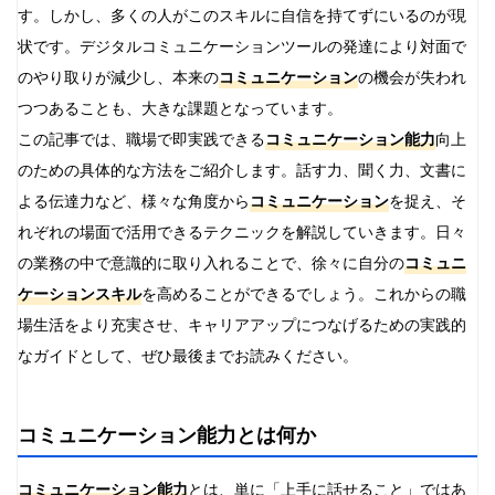
す。しかし、多くの人がこのスキルに自信を持てずにいるのが現
状です。デジタルコミュニケーションツールの発達により対面で
のやり取りが減少し、本来の
コミュニケーション
の機会が失われ
つつあることも、大きな課題となっています。
この記事では、職場で即実践できる
コミュニケーション能力
向上
のための具体的な方法をご紹介します。話す力、聞く力、文書に
よる伝達力など、様々な角度から
コミュニケーション
を捉え、そ
れぞれの場面で活用できるテクニックを解説していきます。日々
の業務の中で意識的に取り入れることで、徐々に自分の
コミュニ
ケーションスキル
を高めることができるでしょう。これからの職
場生活をより充実させ、キャリアアップにつなげるための実践的
なガイドとして、ぜひ最後までお読みください。
コミュニケーション能力とは何か
コミュニケーション能力
とは、単に「上手に話せること」ではあ