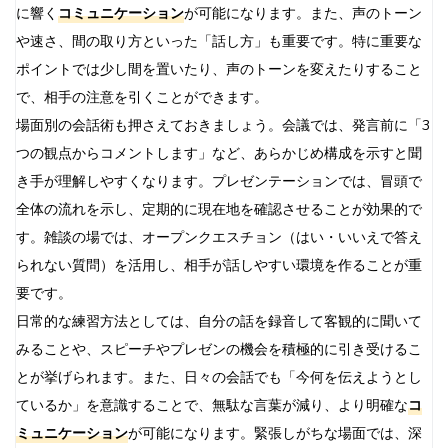
に響く
コミュニケーション
が可能になります。また、声のトーン
や速さ、間の取り方といった「話し方」も重要です。特に重要な
ポイントでは少し間を置いたり、声のトーンを変えたりすること
で、相手の注意を引くことができます。
場面別の会話術も押さえておきましょう。会議では、発言前に「3
つの観点からコメントします」など、あらかじめ構成を示すと聞
き手が理解しやすくなります。プレゼンテーションでは、冒頭で
全体の流れを示し、定期的に現在地を確認させることが効果的で
す。雑談の場では、オープンクエスチョン（はい・いいえで答え
られない質問）を活用し、相手が話しやすい環境を作ることが重
要です。
日常的な練習方法としては、自分の話を録音して客観的に聞いて
みることや、スピーチやプレゼンの機会を積極的に引き受けるこ
とが挙げられます。また、日々の会話でも「今何を伝えようとし
ているか」を意識することで、無駄な言葉が減り、より明確な
コ
ミュニケーション
が可能になります。緊張しがちな場面では、深