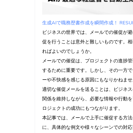
相手への配慮が足り
ビジネスシーン別の催促メ
社内での催促
生成AIで職務歴書作成を瞬間作成！ RESUMY
取引先への催促
ビジネスの世界では、メールでの催促が避
上司への催促
促を行うことは意外と難しいものです。相
メール以外の催促方法との
ればよいのでしょうか。
電話での催促
メールでの催促は、プロジェクトの進捗管
直接会って催促する
するために重要です。しかし、その一方で
メールとの使い分け
ーや不快感を感じる原因にもなりかねませ
まとめ
適切な催促メールを送ることは、ビジネス
よくある質問（FAQ）
関係を維持しながら、必要な情報や行動を
催促の頻度はどのく
ロジェクトの成功にもつながります。
催促しても反応がな
本記事では、メールで上手に催促する方法
に、具体的な例文や様々なシーンでの対応