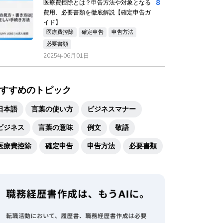
8
医療費控除とは？申告方法や対象となる
費用、必要書類を徹底解説【確定申告ガ
イド】
医療費控除
確定申告
申告方法
必要書類
2025年06月01日
すすめのトピック
日本語
言葉の使い方
ビジネスマナー
ビジネス
言葉の意味
例文
敬語
医療費控除
確定申告
申告方法
必要書類