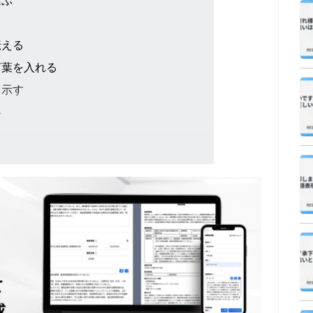
選ぶ
伝える
言葉を入れる
を示す
い
法を提案する
例と改善点
まう