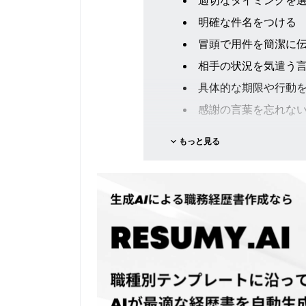
適切なタイミングを
明確な件名をつける
冒頭で用件を簡潔に
相手の状況を気遣う
具体的な期限や行動
感謝の言葉を忘れな
フォローアップの方
もっと見る
催促メールの例文と解説
初回の催促メール
2回目の催促メール
最終催促メール
よくある催促メールの失敗
命令口調になってし
催促の理由が不明確