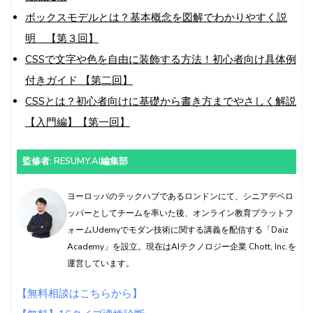
ボックスモデルとは？基本概念を図解でわかりやすく説
明 【第３回】
CSSで文字や色を自由に装飾する方法！初心者向け具体例
付きガイド 【第二回】
CSSとは？初心者向けに基礎から書き方までやさしく解説
【入門編】【第一回】
監修者: RESUMY.AI編集部
ヨーロッパのテックハブであるロンドンにて、シニアデベロ
ッパーとしてチームを率いた後、オンライン教育プラットフ
ォームUdemyでモダン技術に関する講義を配信する「Daiz
Academy」を設立。現在はAIテクノロジー企業 Chott, Inc.を
運営しています。
【無料相談はこちらから】