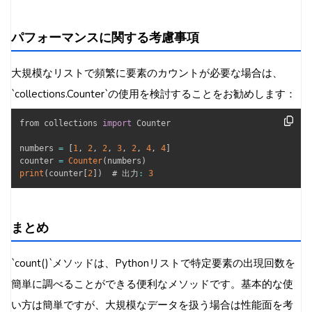
パフォーマンスに関する考慮事項
大規模なリストで頻繁に要素のカウントが必要な場合は、
`collections.Counter`の使用を検討することをお勧めします：
from collections 
import
 Counter

numbers 
=
[
1
,
2
,
2
,
3
,
2
,
4
,
4
]
counter 
=
Counter
(
numbers
)
print
(
counter
[
2
]
)
  # 出力
:
3
まとめ
`count()`メソッドは、Pythonリストで特定要素の出現回数を
簡単に調べることができる便利なメソッドです。基本的な使
い方は簡単ですが、大規模なデータを扱う場合は性能面を考