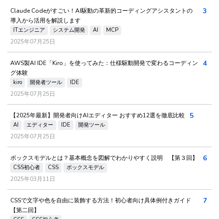
3
Claude Codeがすごい！AI駆動の革新的コーディングアシスタントの
導入から活用を解説します
ITエンジニア
システム開発
AI
MCP
2025年07月25日
4
AWS製AI IDE「Kiro」を使ってみた：仕様駆動開発で変わるコーディン
グ体験
kiro
開発者ツール
IDE
2025年07月25日
5
【2025年最新】開発者向けAIエディター おすすめ12選を徹底比較
AI
エディター
IDE
開発ツール
2025年07月25日
6
ボックスモデルとは？基本概念を図解でわかりやすく説明 【第３回】
CSS初心者
CSS
ボックスモデル
2025年03月11日
7
CSSで文字や色を自由に装飾する方法！初心者向け具体例付きガイド
【第二回】