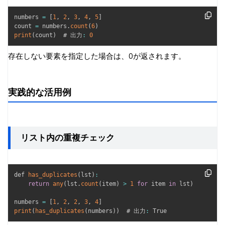
numbers 
=
[
1
,
2
,
3
,
4
,
5
]
count 
=
 numbers
.
count
(
6
)
print
(
count
)
  # 出力
:
0
存在しない要素を指定した場合は、0が返されます。
実践的な活用例
リスト内の重複チェック
def 
has_duplicates
(
lst
)
:
return
any
(
lst
.
count
(
item
)
>
1
for
 item 
in
 lst
)
numbers 
=
[
1
,
2
,
2
,
3
,
4
]
print
(
has_duplicates
(
numbers
)
)
  # 出力
:
 True