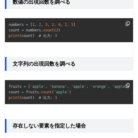
数値の出現回数を調べる
numbers 
=
[
1
,
2
,
3
,
2
,
4
,
2
,
5
]
count 
=
 numbers
.
count
(
2
)
print
(
count
)
  # 出力
:
3
文字列の出現回数を調べる
fruits 
=
[
'apple'
,
'banana'
,
'apple'
,
'orange'
,
'apple'
]
count 
=
 fruits
.
count
(
'apple'
)
print
(
count
)
  # 出力
:
3
存在しない要素を指定した場合