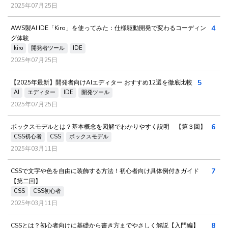
2025年07月25日
4
AWS製AI IDE「Kiro」を使ってみた：仕様駆動開発で変わるコーディン
グ体験
kiro
開発者ツール
IDE
2025年07月25日
5
【2025年最新】開発者向けAIエディター おすすめ12選を徹底比較
AI
エディター
IDE
開発ツール
2025年07月25日
6
ボックスモデルとは？基本概念を図解でわかりやすく説明 【第３回】
CSS初心者
CSS
ボックスモデル
2025年03月11日
7
CSSで文字や色を自由に装飾する方法！初心者向け具体例付きガイド
【第二回】
CSS
CSS初心者
2025年03月11日
8
CSSとは？初心者向けに基礎から書き方までやさしく解説【入門編】