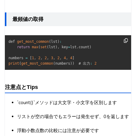
最頻値の取得
def 
get_most_common
(
lst
)
:
return
max
(
set
(
lst
)
,
 key
=
lst
.
count
)
numbers 
=
[
1
,
2
,
2
,
3
,
2
,
4
,
4
]
print
(
get_most_common
(
numbers
)
)
  # 出力
:
2
注意点とTips
`count()`メソッドは大文字・小文字を区別します
リストが空の場合でもエラーは発生せず、0を返します
浮動小数点数の比較には注意が必要です