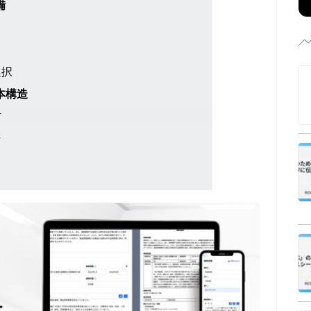
備
選択
本構造
方
介
の明確な説明
の表現
チと文例