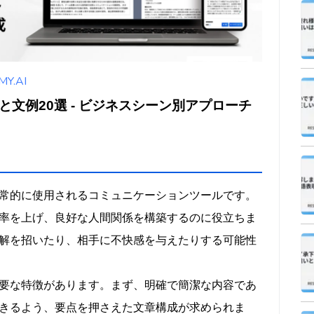
違いと注意点
い
.AI
要性
文例20選 - ビジネスシーン別アプローチ
確に
の提示
の使用
書きなど）
常的に使用されるコミュニケーションツールです。
率を上げ、良好な人間関係を構築するのに役立ちま
ル
解を招いたり、相手に不快感を与えたりする可能性
の連携
要な特徴があります。まず、明確で簡潔な内容であ
きるよう、要点を押さえた文章構成が求められま