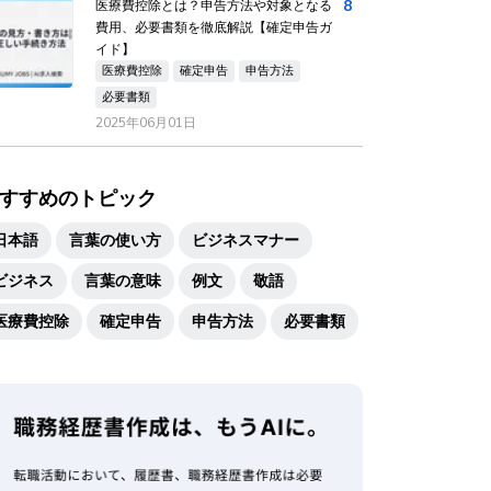
8
医療費控除とは？申告方法や対象となる
費用、必要書類を徹底解説【確定申告ガ
イド】
医療費控除
確定申告
申告方法
必要書類
2025年06月01日
すすめのトピック
日本語
言葉の使い方
ビジネスマナー
ビジネス
言葉の意味
例文
敬語
医療費控除
確定申告
申告方法
必要書類