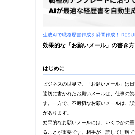
お願いメールでよくある間
曖昧な表現を避ける
長文を控える
過度な圧力をかけな
生成AIで職務歴書作成を瞬間作成！ RESUMY
フォローアップの重
効果的な「お願いメール」の書き方と
相手のメリットを明
具体的な期限や条件
はじめに
適切な敬語と丁寧語
視覚的な工夫（箇条
ビジネスの世界で、「お願いメール」は日
デジタルツールの活用
適切に書かれたお願いメールは、仕事の効
メール作成支援ツー
す。一方で、不適切なお願いメールは、誤
文章チェックツール
があります。
スケジュール管理と
効果的なお願いメールには、いくつかの重
まとめ
ることが重要です。相手が一読して理解で