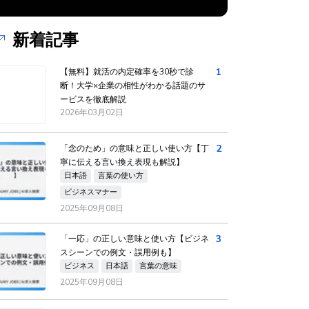
新着記事
1
【無料】就活の内定確率を30秒で診
断！大学×企業の相性がわかる話題のサ
ービスを徹底解説
2026年03月02日
2
「念のため」の意味と正しい使い方【丁
寧に伝える言い換え表現も解説】
日本語
言葉の使い方
ビジネスマナー
2025年09月08日
3
「一応」の正しい意味と使い方【ビジネ
スシーンでの例文・誤用例も】
ビジネス
日本語
言葉の意味
2025年09月08日