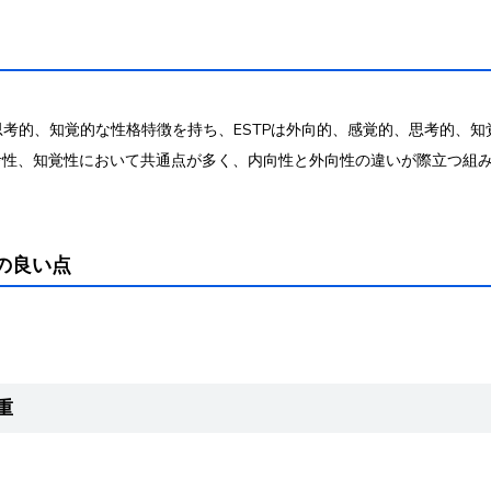
、思考的、知覚的な性格特徴を持ち、ESTPは外向的、感覚的、思考的、
考性、知覚性において共通点が多く、内向性と外向性の違いが際立つ組
性の良い点
重