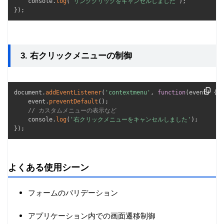
    console
.
log
(
'リンククリックをキャンセルしました'
)
;
}
)
;
3. 右クリックメニューの制御
document
.
addEventListener
(
'contextmenu'
,
function
(
event
)
{
    event
.
preventDefault
(
)
;
// カスタムメニューの表示など
    console
.
log
(
'右クリックメニューをキャンセルしました'
)
;
}
)
;
よくある使用シーン
フォームのバリデーション
アプリケーション内での画面遷移制御