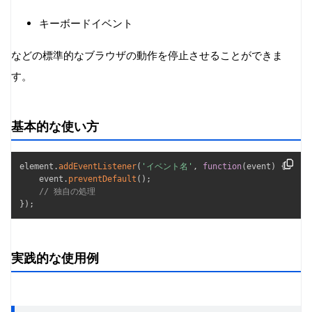
キーボードイベント
などの標準的なブラウザの動作を停止させることができま
す。
基本的な使い方
element
.
addEventListener
(
'イベント名'
,
function
(
event
)
{
    event
.
preventDefault
(
)
;
// 独自の処理
}
)
;
実践的な使用例