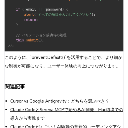
if
(
!
email 
||
!
password
)
{
alert
(
'すべての項目を入力してください'
)
;
return
;
}
// バリデーション成功時の処理
this
.
submit
(
)
;
}
)
;
このように、`preventDefault()`を活用することで、より細か
な制御が可能になり、ユーザー体験の向上につながります。
関連記事
Cursor vs Google Antigravity：どちらを選ぶべき？
Claude CodeとSerena MCPで始めるAI開発 - Mac環境での
導入から実践まで
Claude Codeがすごい！AI駆動の革新的コーディングアシ