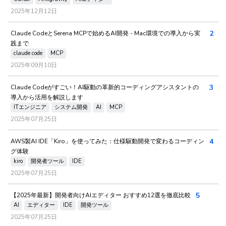
2025年12月12日
2
Claude CodeとSerena MCPで始めるAI開発 - Mac環境での導入から実
践まで
claude code
MCP
2025年09月10日
3
Claude Codeがすごい！AI駆動の革新的コーディングアシスタントの
導入から活用を解説します
ITエンジニア
システム開発
AI
MCP
2025年07月25日
4
AWS製AI IDE「Kiro」を使ってみた：仕様駆動開発で変わるコーディン
グ体験
kiro
開発者ツール
IDE
2025年07月25日
5
【2025年最新】開発者向けAIエディター おすすめ12選を徹底比較
AI
エディター
IDE
開発ツール
2025年07月25日