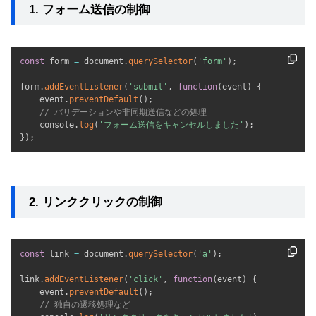
1. フォーム送信の制御
const
 form 
=
 document
.
querySelector
(
'form'
)
;
form
.
addEventListener
(
'submit'
,
function
(
event
)
{
    event
.
preventDefault
(
)
;
// バリデーションや非同期送信などの処理
    console
.
log
(
'フォーム送信をキャンセルしました'
)
;
}
)
;
2. リンククリックの制御
const
 link 
=
 document
.
querySelector
(
'a'
)
;
link
.
addEventListener
(
'click'
,
function
(
event
)
{
    event
.
preventDefault
(
)
;
// 独自の遷移処理など