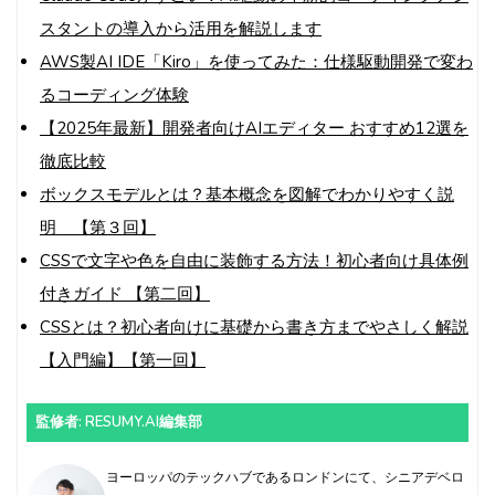
スタントの導入から活用を解説します
AWS製AI IDE「Kiro」を使ってみた：仕様駆動開発で変わ
るコーディング体験
【2025年最新】開発者向けAIエディター おすすめ12選を
徹底比較
ボックスモデルとは？基本概念を図解でわかりやすく説
明 【第３回】
CSSで文字や色を自由に装飾する方法！初心者向け具体例
付きガイド 【第二回】
CSSとは？初心者向けに基礎から書き方までやさしく解説
【入門編】【第一回】
監修者: RESUMY.AI編集部
ヨーロッパのテックハブであるロンドンにて、シニアデベロ