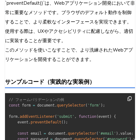
`preventDefault()`は、Webアプリケーション開発において非
常に重要なメソッドです。ブラウザのデフォルト動作を制御
することで、より柔軟なインターフェースを実現できます。
使用する際は、UXやアクセシビリティに配慮しながら、適切
に実装することが重要です。
このメソッドを使いこなすことで、より洗練されたWebアプ
リケーションを開発することができます。
サンプルコード（実践的な実装例）
// フォームバリデーションの例
const
 form 
=
 document
.
querySelector
(
'form'
)
;
form
.
addEventListener
(
'submit'
,
function
(
event
)
{
    event
.
preventDefault
(
)
;
const
 email 
=
 document
.
querySelector
(
'#email'
)
.
value
;
const
 password 
=
 document
.
querySelector
(
'#password'
)
.
val