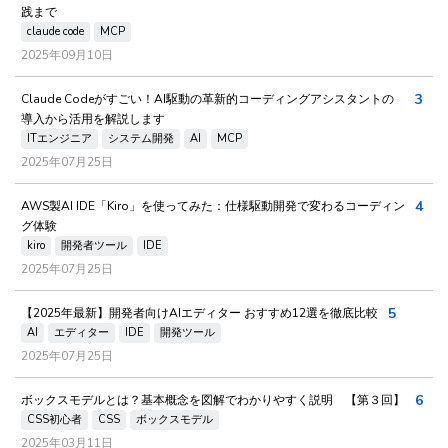
践まで
claude code
MCP
2025年09月10日
3
Claude Codeがすごい！AI駆動の革新的コーディングアシスタントの
導入から活用を解説します
ITエンジニア
システム開発
AI
MCP
2025年07月25日
4
AWS製AI IDE「Kiro」を使ってみた：仕様駆動開発で変わるコーディン
グ体験
kiro
開発者ツール
IDE
2025年07月25日
5
【2025年最新】開発者向けAIエディター おすすめ12選を徹底比較
AI
エディター
IDE
開発ツール
2025年07月25日
6
ボックスモデルとは？基本概念を図解でわかりやすく説明 【第３回】
CSS初心者
CSS
ボックスモデル
2025年03月11日