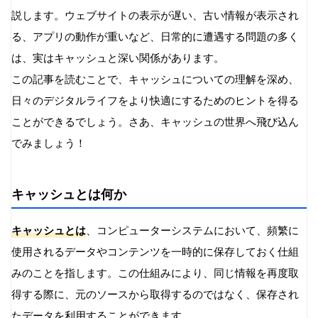
アプリケーションキャッシュの削除手順
説します。ウェブサイトの表示が遅い、古い情報が表示され
サーバーキャッシュのクリア方法
る、アプリの動作が重いなど、日常的に遭遇する問題の多く
キャッシュに関する一般的な問題とトラブルシューテ
は、実はキャッシュと深い関係があります。
ィング
この記事を読むことで、キャッシュについての理解を深め、
古いコンテンツが表示される問題
日々のデジタルライフをより快適にするためのヒントを得る
キャッシュによる不具合の解決方法
ことができるでしょう。さあ、キャッシュの世界へ飛び込ん
パフォーマンス低下の問題
でみましょう！
セキュリティとプライバシーの問題
キャッシュの一貫性問題
キャッシュとは何か
キャッシュの最適化とベストプラクティス
適切なキャッシュ期間の設定
キャッシュとは
、コンピューターシステムにおいて、頻繁に
条件付きリクエストの活用
使用されるデータやコンテンツを一時的に保存しておく仕組
キャッシュ制御ヘッダーの使用
みのことを指します。この仕組みにより、同じ情報を再度取
キャッシュバーストの防止
得する際に、元のソースから取得するのではなく、保存され
パフォーマンス最適化
たデータを利用することができます。