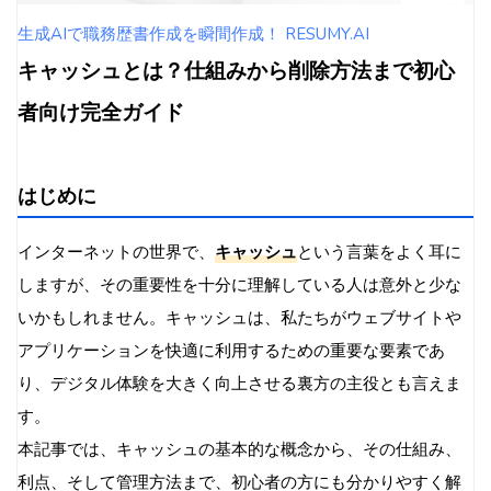
開発とデバッグの複雑化
生成AIで職務歴書作成を瞬間作成！ RESUMY.AI
ブラウザキャッシュの管理方法
キャッシュとは？仕組みから削除方法まで初心
各主要ブラウザでのキャッシュ確認方法
者向け完全ガイド
キャッシュの手動クリア方法
アプリケーションキャッシュの管理
スマートフォンアプリのキャッシュ管理
はじめに
デスクトップアプリケーションのキャッシュ管
理
インターネットの世界で、
キャッシュ
という言葉をよく耳に
サーバーサイドのキャッシュ管理
しますが、その重要性を十分に理解している人は意外と少な
CDN（コンテンツデリバリーネットワーク）の
いかもしれません。キャッシュは、私たちがウェブサイトや
活用
アプリケーションを快適に利用するための重要な要素であ
サーバーキャッシュの設定と最適化
り、デジタル体験を大きく向上させる裏方の主役とも言えま
キャッシュの削除方法
す。
ブラウザキャッシュの削除手順（各ブラウザ
本記事では、キャッシュの基本的な概念から、その仕組み、
別）
利点、そして管理方法まで、初心者の方にも分かりやすく解