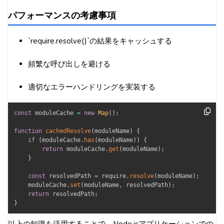
パフォーマンスの考慮事項
`require.resolve()`の結果をキャッシュする
頻繁な呼び出しを避ける
適切なエラーハンドリングを実装する
const
 moduleCache 
=
new
Map
(
)
;
function
cachedResolve
(
moduleName
)
{
if
(
moduleCache
.
has
(
moduleName
)
)
{
return
 moduleCache
.
get
(
moduleName
)
;
}
const
 resolvedPath 
=
 require
.
resolve
(
moduleName
)
;
    moduleCache
.
set
(
moduleName
,
 resolvedPath
)
;
return
 resolvedPath
;
}