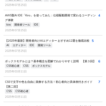
2025年07月25日
4
AWS製AI IDE「Kiro」を使ってみた：仕様駆動開発で変わるコーディン
グ体験
kiro
開発者ツール
IDE
2025年07月25日
5
【2025年最新】開発者向けAIエディター おすすめ12選を徹底比較
AI
エディター
IDE
開発ツール
2025年07月25日
6
ボックスモデルとは？基本概念を図解でわかりやすく説明 【第３回】
CSS初心者
CSS
ボックスモデル
2025年03月11日
7
CSSで文字や色を自由に装飾する方法！初心者向け具体例付きガイド
【第二回】
CSS
CSS初心者
2025年03月11日