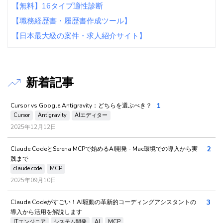
【無料】16タイプ適性診断
【職務経歴書・履歴書作成ツール】
【日本最大級の案件・求人紹介サイト】
新着記事
1
Cursor vs Google Antigravity：どちらを選ぶべき？
Cursor
Antigravity
AIエディター
2025年12月12日
2
Claude CodeとSerena MCPで始めるAI開発 - Mac環境での導入から実
践まで
claude code
MCP
2025年09月10日
3
Claude Codeがすごい！AI駆動の革新的コーディングアシスタントの
導入から活用を解説します
ITエンジニア
システム開発
AI
MCP