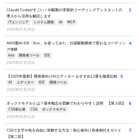
3
Claude Codeがすごい！AI駆動の革新的コーディングアシスタントの
導入から活用を解説します
ITエンジニア
システム開発
AI
MCP
2025年07月25日
4
AWS製AI IDE「Kiro」を使ってみた：仕様駆動開発で変わるコーディン
グ体験
kiro
開発者ツール
IDE
2025年07月25日
5
【2025年最新】開発者向けAIエディター おすすめ12選を徹底比較
AI
エディター
IDE
開発ツール
2025年07月25日
6
ボックスモデルとは？基本概念を図解でわかりやすく説明 【第３回】
CSS初心者
CSS
ボックスモデル
2025年03月11日
7
CSSで文字や色を自由に装飾する方法！初心者向け具体例付きガイド
【第二回】