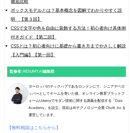
徹底比較
ボックスモデルとは？基本概念を図解でわかりやすく説
明 【第３回】
CSSで文字や色を自由に装飾する方法！初心者向け具体例
付きガイド 【第二回】
CSSとは？初心者向けに基礎から書き方までやさしく解説
【入門編】【第一回】
監修者: RESUMY.AI編集部
ヨーロッパのテックハブであるロンドンにて、シニアデベロ
ッパーとしてチームを率いた後、オンライン教育プラットフ
ォームUdemyでモダン技術に関する講義を配信する「Daiz
Academy」を設立。現在はAIテクノロジー企業 Chott, Inc.を
運営しています。
【無料相談はこちらから】