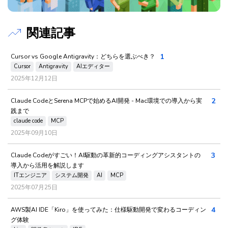
関連記事
1
Cursor vs Google Antigravity：どちらを選ぶべき？
Cursor
Antigravity
AIエディター
2025年12月12日
2
Claude CodeとSerena MCPで始めるAI開発 - Mac環境での導入から実
践まで
claude code
MCP
2025年09月10日
3
Claude Codeがすごい！AI駆動の革新的コーディングアシスタントの
導入から活用を解説します
ITエンジニア
システム開発
AI
MCP
2025年07月25日
4
AWS製AI IDE「Kiro」を使ってみた：仕様駆動開発で変わるコーディン
グ体験