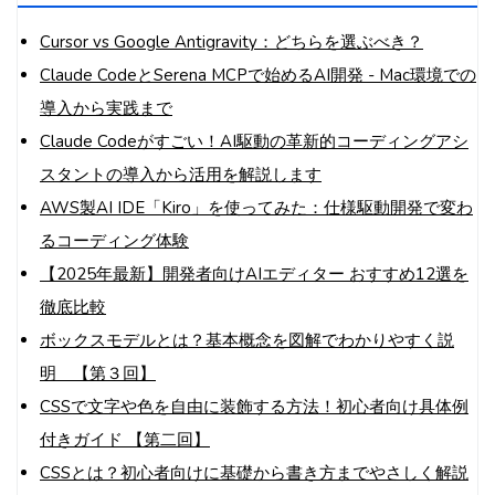
Cursor vs Google Antigravity：どちらを選ぶべき？
Claude CodeとSerena MCPで始めるAI開発 - Mac環境での
導入から実践まで
Claude Codeがすごい！AI駆動の革新的コーディングアシ
スタントの導入から活用を解説します
AWS製AI IDE「Kiro」を使ってみた：仕様駆動開発で変わ
るコーディング体験
【2025年最新】開発者向けAIエディター おすすめ12選を
徹底比較
ボックスモデルとは？基本概念を図解でわかりやすく説
明 【第３回】
CSSで文字や色を自由に装飾する方法！初心者向け具体例
付きガイド 【第二回】
CSSとは？初心者向けに基礎から書き方までやさしく解説