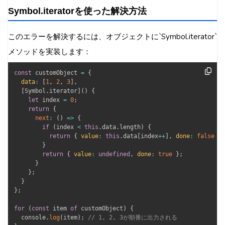
Symbol.iteratorを使った解決方法
このエラーを解決するには、オブジェクトに`Symbol.iterator`
メソッドを実装します：
const
 customObject 
=
{
data
:
[
1
,
2
,
3
]
,
[
Symbol
.
iterator
]
(
)
{
let
 index 
=
0
;
return
{
next
:
(
)
=>
{
if
(
index 
<
this
.
data
.
length
)
{
return
{
value
:
this
.
data
[
index
++
]
,
done
:
false
}
;
}
return
{
value
:
undefined
,
done
:
true
}
;
}
}
;
}
}
;
for
(
const
 item 
of
 customObject
)
{
  console
.
log
(
item
)
;
// 1, 2, 3が順番に出力される