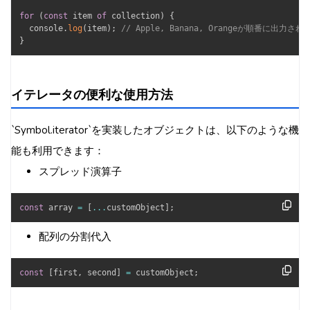
for
(
const
 item 
of
 collection
)
{
  console
.
log
(
item
)
;
// Apple, Banana, Orangeが順番に出力され
}
イテレータの便利な使用方法
`Symbol.iterator`を実装したオブジェクトは、以下のような機
能も利用できます：
スプレッド演算子
const
 array 
=
[
...
customObject
]
;
配列の分割代入
const
[
first
,
 second
]
=
 customObject
;