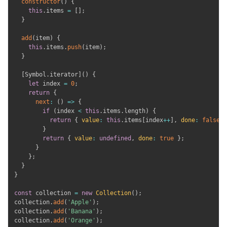
constructor
(
)
{
this
.
items 
=
[
]
;
}
add
(
item
)
{
this
.
items
.
push
(
item
)
;
}
[
Symbol
.
iterator
]
(
)
{
let
 index 
=
0
;
return
{
next
:
(
)
=>
{
if
(
index 
<
this
.
items
.
length
)
{
return
{
value
:
this
.
items
[
index
++
]
,
done
:
false
}
}
return
{
value
:
undefined
,
done
:
true
}
;
}
}
;
}
}
const
 collection 
=
new
Collection
(
)
;
collection
.
add
(
'Apple'
)
;
collection
.
add
(
'Banana'
)
;
collection
.
add
(
'Orange'
)
;