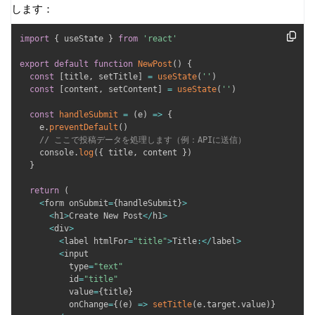
します：
import
{
 useState 
}
from
'react'
export
default
function
NewPost
(
)
{
const
[
title
,
 setTitle
]
=
useState
(
''
)
const
[
content
,
 setContent
]
=
useState
(
''
)
const
handleSubmit
=
(
e
)
=>
{
    e
.
preventDefault
(
)
// ここで投稿データを処理します（例：APIに送信）
    console
.
log
(
{
 title
,
 content 
}
)
}
return
(
<
form onSubmit
=
{
handleSubmit
}
>
<
h1
>
Create New Post
<
/
h1
>
<
div
>
<
label htmlFor
=
"title"
>
Title
:
<
/
label
>
<
input

          type
=
"text"
          id
=
"title"
          value
=
{
title
}
          onChange
=
{
(
e
)
=>
setTitle
(
e
.
target
.
value
)
}