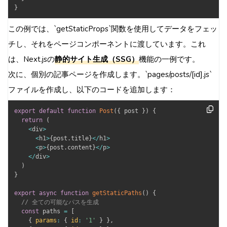
}
この例では、`getStaticProps`関数を使用してデータをフェッ
チし、それをページコンポーネントに渡しています。これ
は、Next.jsの
静的サイト生成（SSG）
機能の一例です。
次に、個別の記事ページを作成します。`pages/posts/[id].js`
ファイルを作成し、以下のコードを追加します：
export
default
function
Post
(
{
 post 
}
)
{
return
(
<
div
>
<
h1
>
{
post
.
title
}
<
/
h1
>
<
p
>
{
post
.
content
}
<
/
p
>
<
/
div
>
)
}
export
async
function
getStaticPaths
(
)
{
// 全ての可能なパスを生成
const
 paths 
=
[
{
params
:
{
id
:
'1'
}
}
,