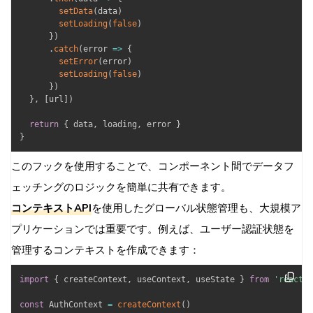
setData
(
data
)
setLoading
(
false
)
}
)
.
catch
(
error
=>
{
setError
(
error
)
setLoading
(
false
)
}
)
}
,
[
url
]
)
return
{
 data
,
 loading
,
 error 
}
}
このフックを使用することで、コンポーネント間でデータフ
ェッチングのロジックを簡単に共有できます。
コンテキストAPI
を使用したグローバル状態管理も、大規模ア
プリケーションでは重要です。例えば、ユーザー認証状態を
管理するコンテキストを作成できます：
import
{
 createContext
,
 useContext
,
 useState 
}
from
'react'
const
 AuthContext 
=
createContext
(
)