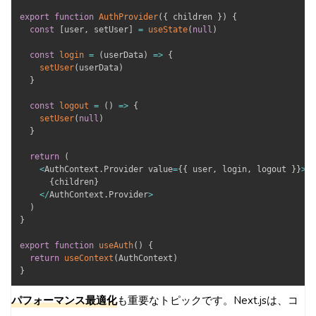
export
function
AuthProvider
(
{
 children 
}
)
{
const
[
user
,
 setUser
]
=
useState
(
null
)
const
login
=
(
userData
)
=>
{
setUser
(
userData
)
}
const
logout
=
(
)
=>
{
setUser
(
null
)
}
return
(
<
AuthContext
.
Provider value
=
{
{
 user
,
 login
,
 logout 
}
}
>
{
children
}
<
/
AuthContext
.
Provider
>
)
}
export
function
useAuth
(
)
{
return
useContext
(
AuthContext
)
}
パフォーマンス最適化
も重要なトピックです。Next.jsは、コ