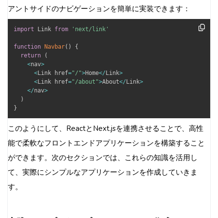
アントサイドのナビゲーションを簡単に実装できます：
import
 Link 
from
'next/link'
function
Navbar
(
)
{
return
(
<
nav
>
<
Link href
=
"/"
>
Home
<
/
Link
>
<
Link href
=
"/about"
>
About
<
/
Link
>
<
/
nav
>
)
}
このようにして、ReactとNext.jsを連携させることで、高性
能で柔軟なフロントエンドアプリケーションを構築すること
ができます。次のセクションでは、これらの知識を活用し
て、実際にシンプルなアプリケーションを作成していきま
す。