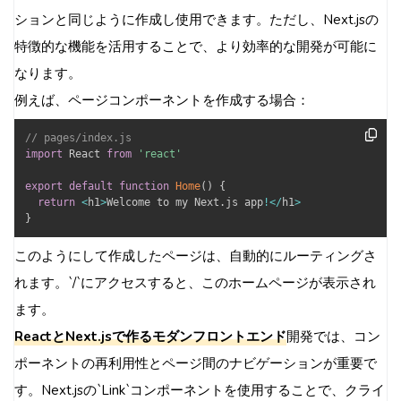
ションと同じように作成し使用できます。ただし、Next.jsの
特徴的な機能を活用することで、より効率的な開発が可能に
なります。
例えば、ページコンポーネントを作成する場合：
// pages/index.js
import
 React 
from
'react'
export
default
function
Home
(
)
{
return
<
h1
>
Welcome to my Next
.
js app
!
<
/
h1
>
}
このようにして作成したページは、自動的にルーティングさ
れます。`/`にアクセスすると、このホームページが表示され
ます。
ReactとNext.jsで作るモダンフロントエンド
開発では、コン
ポーネントの再利用性とページ間のナビゲーションが重要で
す。Next.jsの`Link`コンポーネントを使用することで、クライ