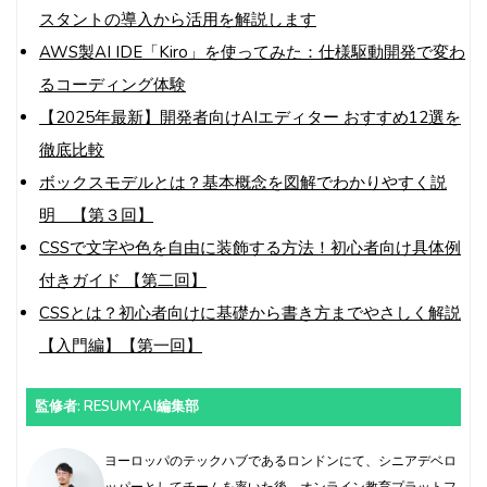
スタントの導入から活用を解説します
AWS製AI IDE「Kiro」を使ってみた：仕様駆動開発で変わ
るコーディング体験
【2025年最新】開発者向けAIエディター おすすめ12選を
徹底比較
ボックスモデルとは？基本概念を図解でわかりやすく説
明 【第３回】
CSSで文字や色を自由に装飾する方法！初心者向け具体例
付きガイド 【第二回】
CSSとは？初心者向けに基礎から書き方までやさしく解説
【入門編】【第一回】
監修者: RESUMY.AI編集部
ヨーロッパのテックハブであるロンドンにて、シニアデベロ