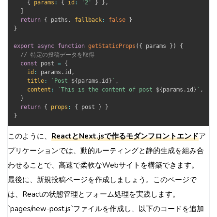
{
params
:
{
id
:
'2'
}
}
,
]
return
{
 paths
,
fallback
:
false
}
}
export
async
function
getStaticProps
(
{
 params 
}
)
{
// 特定の投稿データを取得
const
 post 
=
{
id
:
 params
.
id
,
title
:
`
Post 
${
params
.
id
}
`
,
content
:
`
This is the content of post 
${
params
.
id
}
`
,
}
return
{
props
:
{
 post 
}
}
}
このように、
ReactとNext.jsで作るモダンフロントエンド
ア
プリケーションでは、動的ルーティングと静的生成を組み合
わせることで、高速で柔軟なWebサイトを構築できます。
最後に、新規投稿ページを作成しましょう。このページで
は、Reactの状態管理とフォーム処理を実践します。
`pages/new-post.js`ファイルを作成し、以下のコードを追加