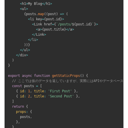
<
h1
>
My Blog
<
/
h1
>
<
ul
>
{
posts
.
map
(
(
post
)
=>
(
<
li key
=
{
post
.
id
}
>
<
Link href
=
{
`
/posts/
${
post
.
id
}
`
}
>
<
a
>
{
post
.
title
}
<
/
a
>
<
/
Link
>
<
/
li
>
)
)
}
<
/
ul
>
<
/
div
>
)
}
export
async
function
getStaticProps
(
)
{
// ここでは仮のデータを返していますが、実際にはAPIやデータベース
const
 posts 
=
[
{
id
:
1
,
title
:
'First Post'
}
,
{
id
:
2
,
title
:
'Second Post'
}
,
]
return
{
props
:
{
      posts
,
}
,
}