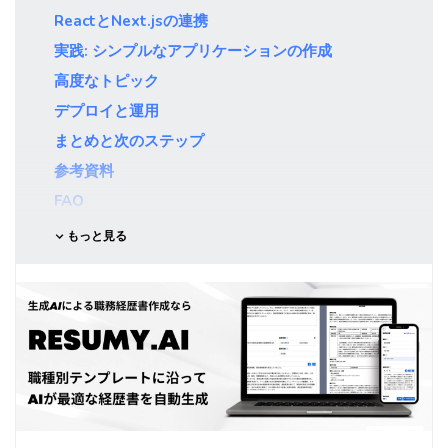
ReactとNext.jsの連携
実践: シンプルなアプリケーションの作成
高度なトピック
デプロイと運用
まとめと次のステップ
参考資料
FAQ
おわりに
もっと見る