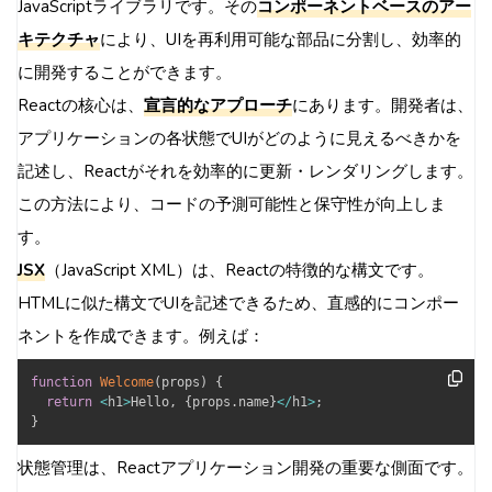
JavaScriptライブラリです。その
コンポーネントベースのアー
キテクチャ
により、UIを再利用可能な部品に分割し、効率的
に開発することができます。
Reactの核心は、
宣言的なアプローチ
にあります。開発者は、
アプリケーションの各状態でUIがどのように見えるべきかを
記述し、Reactがそれを効率的に更新・レンダリングします。
この方法により、コードの予測可能性と保守性が向上しま
す。
JSX
（JavaScript XML）は、Reactの特徴的な構文です。
HTMLに似た構文でUIを記述できるため、直感的にコンポー
ネントを作成できます。例えば：
function
Welcome
(
props
)
{
return
<
h1
>
Hello
,
{
props
.
name
}
<
/
h1
>
;
}
状態管理は、Reactアプリケーション開発の重要な側面です。