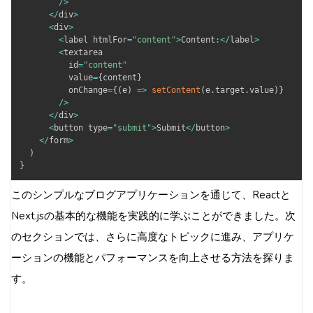
/
>
<
/
div
>
<
div
>
<
label htmlFor
=
"content"
>
Content
:
<
/
label
>
<
textarea

          id
=
"content"
          value
=
{
content
}
          onChange
=
{
(
e
)
=>
setContent
(
e
.
target
.
value
)
}
/
>
<
/
div
>
<
button type
=
"submit"
>
Submit
<
/
button
>
<
/
form
>
)
}
このシンプルなブログアプリケーションを通じて、Reactと
Next.jsの基本的な機能を実践的に学ぶことができました。次
のセクションでは、さらに高度なトピックに進み、アプリケ
ーションの機能とパフォーマンスを向上させる方法を探りま
す。