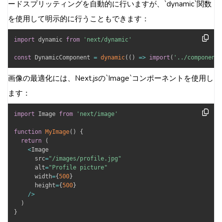
ードスプリッティングを自動的に行いますが、`dynamic`関数
を使用して明示的に行うこともできます：
import
 dynamic 
from
'next/dynamic'
const
 DynamicComponent 
=
dynamic
(
(
)
=>
import
(
'../components
画像の最適化には、Next.jsの`Image`コンポーネントを使用し
ます：
import
 Image 
from
'next/image'
function
MyImage
(
)
{
return
(
<
Image

      src
=
"/images/profile.jpg"
      alt
=
"Profile picture"
      width
=
{
500
}
      height
=
{
500
}
/
>
)
}