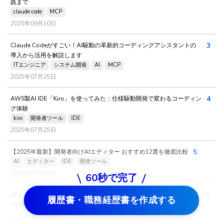
践まで
claude code
MCP
2025年09月10日
3
Claude Codeがすごい！AI駆動の革新的コーディングアシスタントの
導入から活用を解説します
ITエンジニア
システム開発
AI
MCP
2025年07月25日
4
AWS製AI IDE「Kiro」を使ってみた：仕様駆動開発で変わるコーディン
グ体験
kiro
開発者ツール
IDE
2025年07月25日
5
【2025年最新】開発者向けAIエディター おすすめ12選を徹底比較
AI
エディター
IDE
開発ツール
2025年07月25日
60秒で完了
6
ボックスモデルとは？基本概念を図解でわかりやすく説明 【第３回】
履歴書・職務経歴書を作成する
CSS初心者
CSS
ボックスモデル
2025年03月11日