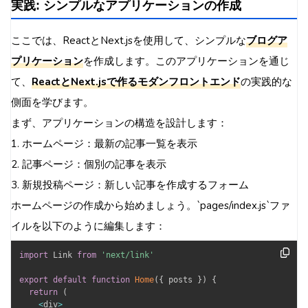
実践: シンプルなアプリケーションの作成
ここでは、ReactとNext.jsを使用して、シンプルな
ブログア
プリケーション
を作成します。このアプリケーションを通じ
て、
ReactとNext.jsで作るモダンフロントエンド
の実践的な
側面を学びます。
まず、アプリケーションの構造を設計します：
1. ホームページ：最新の記事一覧を表示
2. 記事ページ：個別の記事を表示
3. 新規投稿ページ：新しい記事を作成するフォーム
ホームページの作成から始めましょう。`pages/index.js`ファ
イルを以下のように編集します：
import
 Link 
from
'next/link'
export
default
function
Home
(
{
 posts 
}
)
{
return
(
<
div
>