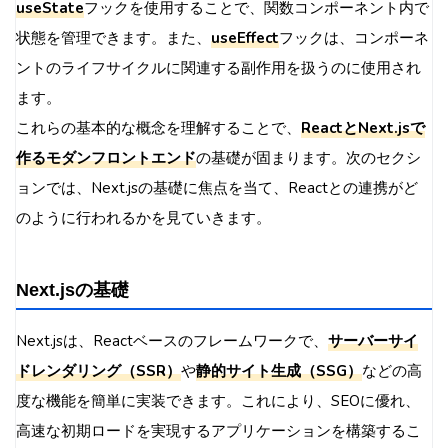
useState
フックを使用することで、関数コンポーネント内で
状態を管理できます。また、
useEffect
フックは、コンポーネ
ントのライフサイクルに関連する副作用を扱うのに使用され
ます。
これらの基本的な概念を理解することで、
ReactとNext.jsで
作るモダンフロントエンド
の基礎が固まります。次のセクシ
ョンでは、Next.jsの基礎に焦点を当て、Reactとの連携がど
のように行われるかを見ていきます。
Next.jsの基礎
Next.jsは、Reactベースのフレームワークで、
サーバーサイ
ドレンダリング（SSR）
や
静的サイト生成（SSG）
などの高
度な機能を簡単に実装できます。これにより、SEOに優れ、
高速な初期ロードを実現するアプリケーションを構築するこ