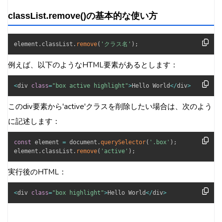
classList.remove()の基本的な使い方
element
.
classList
.
remove
(
'クラス名'
)
;
例えば、以下のようなHTML要素があるとします：
<
div 
class
=
"box active highlight"
>
Hello World
<
/
div
>
このdiv要素から'active'クラスを削除したい場合は、次のよう
に記述します：
const
 element 
=
 document
.
querySelector
(
'.box'
)
;
element
.
classList
.
remove
(
'active'
)
;
実行後のHTML：
<
div 
class
=
"box highlight"
>
Hello World
<
/
div
>