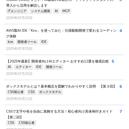
導入から活用を解説します
ITエンジニア
システム開発
AI
MCP
2025年07月25日
4
AWS製AI IDE「Kiro」を使ってみた：仕様駆動開発で変わるコーディン
グ体験
kiro
開発者ツール
IDE
2025年07月25日
5
【2025年最新】開発者向けAIエディター おすすめ12選を徹底比較
AI
エディター
IDE
開発ツール
2025年07月25日
6
ボックスモデルとは？基本概念を図解でわかりやすく説明 【第３回】
CSS初心者
CSS
ボックスモデル
2025年03月11日
7
CSSで文字や色を自由に装飾する方法！初心者向け具体例付きガイド
【第二回】
CSS
CSS初心者