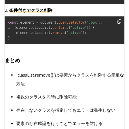
2.
条件付きでクラス削除
const
 element 
=
 document
.
querySelector
(
'.box'
)
;
if
(
element
.
classList
.
contains
(
'active'
)
)
{
    element
.
classList
.
remove
(
'active'
)
;
}
まとめ
`classList.remove()`は要素からクラスを削除する簡単な
方法
複数のクラスを同時に削除可能
存在しないクラスを指定してもエラーは発生しない
要素の存在確認を行うことでエラーを防げる