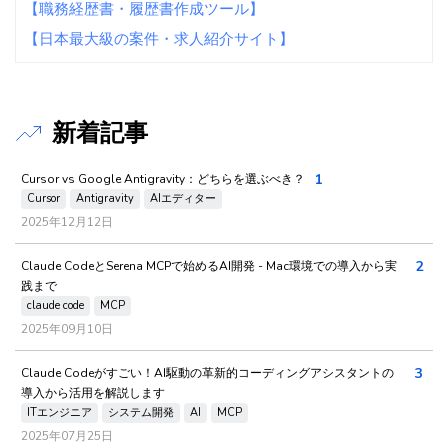
【職務経歴書・履歴書作成ツール】
【日本最大級の案件・求人紹介サイト】
新着記事
1
Cursor vs Google Antigravity：どちらを選ぶべき？
Cursor
Antigravity
AIエディター
2025年12月12日
2
Claude CodeとSerena MCPで始めるAI開発 - Mac環境での導入から実
践まで
claude code
MCP
2025年09月10日
3
Claude Codeがすごい！AI駆動の革新的コーディングアシスタントの
導入から活用を解説します
ITエンジニア
システム開発
AI
MCP
2025年07月25日