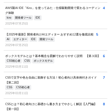
4
AWS製AI IDE「Kiro」を使ってみた：仕様駆動開発で変わるコーディン
グ体験
kiro
開発者ツール
IDE
2025年07月25日
5
【2025年最新】開発者向けAIエディター おすすめ12選を徹底比較
AI
エディター
IDE
開発ツール
2025年07月25日
6
ボックスモデルとは？基本概念を図解でわかりやすく説明 【第３回】
CSS初心者
CSS
ボックスモデル
2025年03月11日
7
CSSで文字や色を自由に装飾する方法！初心者向け具体例付きガイド
【第二回】
CSS
CSS初心者
2025年03月11日
8
CSSとは？初心者向けに基礎から書き方までやさしく解説【入門編】
【第一回】