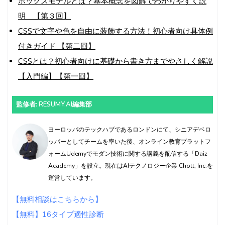
ボックスモデルとは？基本概念を図解でわかりやすく説
明 【第３回】
CSSで文字や色を自由に装飾する方法！初心者向け具体例
付きガイド 【第二回】
CSSとは？初心者向けに基礎から書き方までやさしく解説
【入門編】【第一回】
監修者: RESUMY.AI編集部
ヨーロッパのテックハブであるロンドンにて、シニアデベロ
ッパーとしてチームを率いた後、オンライン教育プラットフ
ォームUdemyでモダン技術に関する講義を配信する「Daiz
Academy」を設立。現在はAIテクノロジー企業 Chott, Inc.を
運営しています。
【無料相談はこちらから】
【無料】16タイプ適性診断