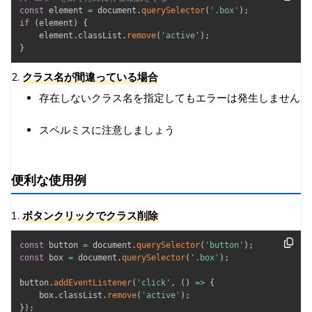
const
 element 
=
 document
.
querySelector
(
'.box'
)
;
if
(
element
)
{
    element
.
classList
.
remove
(
'active'
)
;
}
2.
クラス名が間違っている場合
存在しないクラス名を指定してもエラーは発生しません
スペルミスに注意しましょう
便利な使用例
1.
ボタンクリックでクラス削除
const
 button 
=
 document
.
querySelector
(
'button'
)
;
const
 box 
=
 document
.
querySelector
(
'.box'
)
;
button
.
addEventListener
(
'click'
,
(
)
=>
{
    box
.
classList
.
remove
(
'active'
)
;
}
)
;