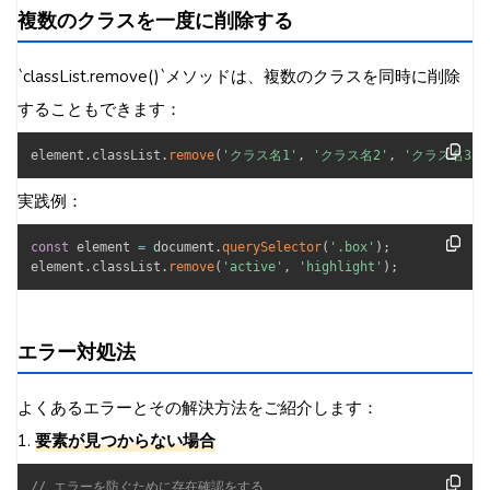
複数のクラスを一度に削除する
`classList.remove()`メソッドは、複数のクラスを同時に削除
することもできます：
element
.
classList
.
remove
(
'クラス名1'
,
'クラス名2'
,
'クラス名3'
)
実践例：
const
 element 
=
 document
.
querySelector
(
'.box'
)
;
element
.
classList
.
remove
(
'active'
,
'highlight'
)
;
エラー対処法
よくあるエラーとその解決方法をご紹介します：
1.
要素が見つからない場合
// エラーを防ぐために存在確認をする