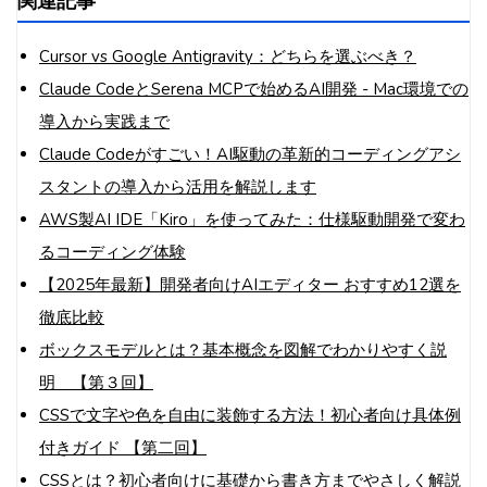
関連記事
Cursor vs Google Antigravity：どちらを選ぶべき？
Claude CodeとSerena MCPで始めるAI開発 - Mac環境での
導入から実践まで
Claude Codeがすごい！AI駆動の革新的コーディングアシ
スタントの導入から活用を解説します
AWS製AI IDE「Kiro」を使ってみた：仕様駆動開発で変わ
るコーディング体験
【2025年最新】開発者向けAIエディター おすすめ12選を
徹底比較
ボックスモデルとは？基本概念を図解でわかりやすく説
明 【第３回】
CSSで文字や色を自由に装飾する方法！初心者向け具体例
付きガイド 【第二回】
CSSとは？初心者向けに基礎から書き方までやさしく解説