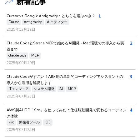
新着記事
1
Cursor vs Google Antigravity：どちらを選ぶべき？
Cursor
Antigravity
AIエディター
2025年12月12日
2
Claude CodeとSerena MCPで始めるAI開発 - Mac環境での導入から実
践まで
claude code
MCP
2025年09月10日
3
Claude Codeがすごい！AI駆動の革新的コーディングアシスタントの
導入から活用を解説します
ITエンジニア
システム開発
AI
MCP
2025年07月25日
4
AWS製AI IDE「Kiro」を使ってみた：仕様駆動開発で変わるコーディン
グ体験
kiro
開発者ツール
IDE
2025年07月25日