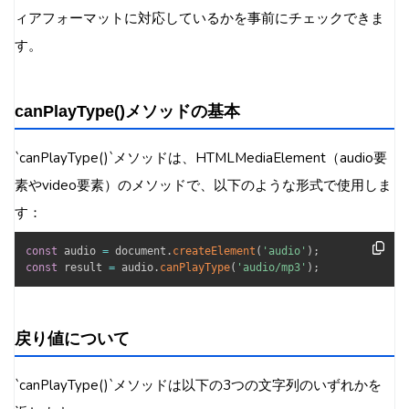
ィアフォーマットに対応しているかを事前にチェックできま
す。
canPlayType()メソッドの基本
`canPlayType()`メソッドは、HTMLMediaElement（audio要
素やvideo要素）のメソッドで、以下のような形式で使用しま
す：
const
 audio 
=
 document
.
createElement
(
'audio'
)
;
const
 result 
=
 audio
.
canPlayType
(
'audio/mp3'
)
;
戻り値について
`canPlayType()`メソッドは以下の3つの文字列のいずれかを