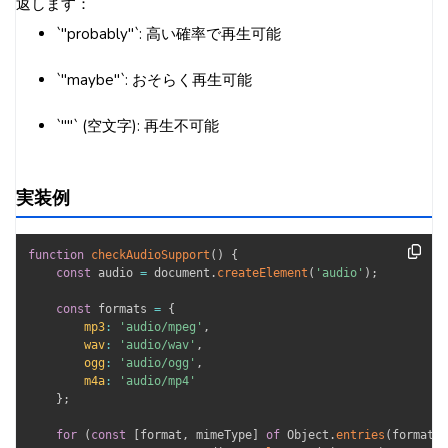
返します：
`"probably"`: 高い確率で再生可能
`"maybe"`: おそらく再生可能
`""` (空文字): 再生不可能
実装例
function
checkAudioSupport
(
)
{
const
 audio 
=
 document
.
createElement
(
'audio'
)
;
const
 formats 
=
{
mp3
:
'audio/mpeg'
,
wav
:
'audio/wav'
,
ogg
:
'audio/ogg'
,
m4a
:
'audio/mp4'
}
;
for
(
const
[
format
,
 mimeType
]
of
 Object
.
entries
(
formats
)