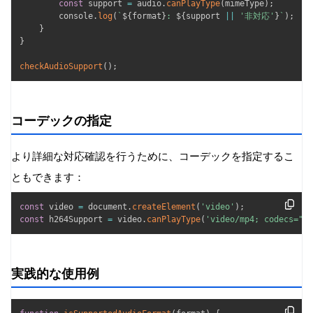
const
 support 
=
 audio
.
canPlayType
(
mimeType
)
;
        console
.
log
(
`
${
format
}
: 
${
support 
||
'非対応'
}
`
)
;
}
}
checkAudioSupport
(
)
;
コーデックの指定
より詳細な対応確認を行うために、コーデックを指定するこ
ともできます：
const
 video 
=
 document
.
createElement
(
'video'
)
;
const
 h264Support 
=
 video
.
canPlayType
(
'video/mp4; codecs="av
実践的な使用例