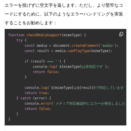
エラーを投げずに空文字を返します。ただし、より堅牢なコ
ードにするために、以下のようなエラーハンドリングを実装
することをお勧めします：
function
checkMediaSupport
(
mimeType
)
{
try
{
const
 media 
=
 document
.
createElement
(
'audio'
)
;
const
 result 
=
 media
.
canPlayType
(
mimeType
)
;
if
(
result 
===
''
)
{
            console
.
log
(
`
${
mimeType
}
は非対応です
`
)
;
return
false
;
}
        console
.
log
(
`
${
mimeType
}
は
${
result
}
で対応しています
`
)
;
return
true
;
}
catch
(
error
)
{
        console
.
error
(
'メディア対応確認中にエラーが発生しました:'
return
false
;
}
}