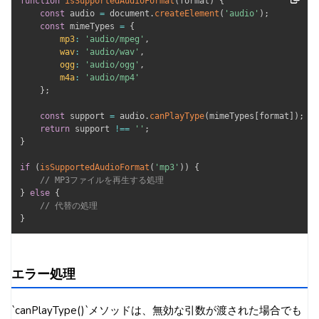
function
isSupportedAudioFormat
(
format
)
{
const
 audio 
=
 document
.
createElement
(
'audio'
)
;
const
 mimeTypes 
=
{
mp3
:
'audio/mpeg'
,
wav
:
'audio/wav'
,
ogg
:
'audio/ogg'
,
m4a
:
'audio/mp4'
}
;
const
 support 
=
 audio
.
canPlayType
(
mimeTypes
[
format
]
)
;
return
 support 
!==
''
;
}
if
(
isSupportedAudioFormat
(
'mp3'
)
)
{
// MP3ファイルを再生する処理
}
else
{
// 代替の処理
}
エラー処理
`canPlayType()`メソッドは、無効な引数が渡された場合でも