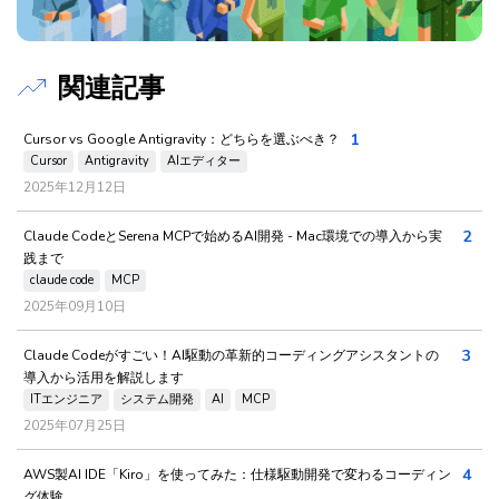
関連記事
1
Cursor vs Google Antigravity：どちらを選ぶべき？
Cursor
Antigravity
AIエディター
2025年12月12日
2
Claude CodeとSerena MCPで始めるAI開発 - Mac環境での導入から実
践まで
claude code
MCP
2025年09月10日
3
Claude Codeがすごい！AI駆動の革新的コーディングアシスタントの
導入から活用を解説します
ITエンジニア
システム開発
AI
MCP
2025年07月25日
4
AWS製AI IDE「Kiro」を使ってみた：仕様駆動開発で変わるコーディン
グ体験