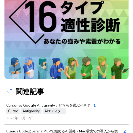
関連記事
1
Cursor vs Google Antigravity：どちらを選ぶべき？
Cursor
Antigravity
AIエディター
2025年12月12日
2
Claude CodeとSerena MCPで始めるAI開発 - Mac環境での導入から実