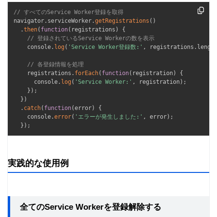
// すべてのService Worker登録を取得
navigator
.
serviceWorker
.
getRegistrations
(
)
.
then
(
function
(
registrations
)
{
// 登録されているService Workerの数を表示
    console
.
log
(
'Service Worker登録数:'
,
 registrations
.
lengt
// 各登録情報を処理
    registrations
.
forEach
(
function
(
registration
)
{
      console
.
log
(
'Service Worker:'
,
 registration
)
;
}
)
;
}
)
.
catch
(
function
(
error
)
{
    console
.
error
(
'エラーが発生しました:'
,
 error
)
;
}
)
;
実践的な使用例
全てのService Workerを登録解除する