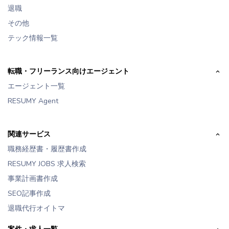
退職
その他
テック情報一覧
転職・フリーランス向けエージェント
エージェント一覧
RESUMY Agent
関連サービス
職務経歴書・履歴書作成
RESUMY JOBS 求人検索
事業計画書作成
SEO記事作成
退職代行オイトマ