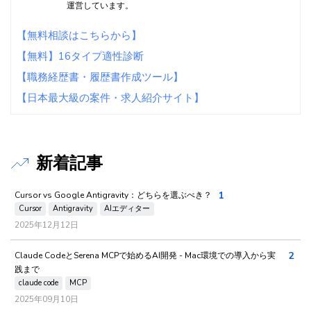
運営しています。
【無料相談はこちらから】
【無料】16タイプ適性診断
【職務経歴書・履歴書作成ツール】
【日本最大級の案件・求人紹介サイト】
新着記事
1
Cursor vs Google Antigravity：どちらを選ぶべき？
Cursor
Antigravity
AIエディター
2025年12月12日
2
Claude CodeとSerena MCPで始めるAI開発 - Mac環境での導入から実
践まで
claude code
MCP
2025年09月10日