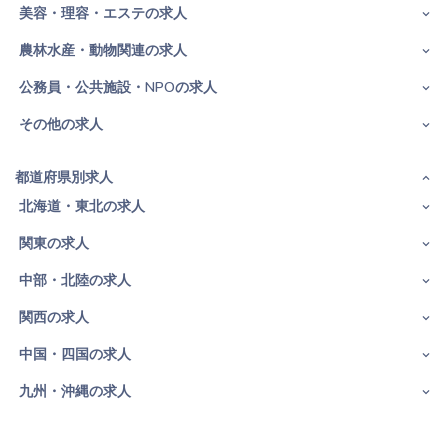
美容・理容・エステの求人
農林水産・動物関連の求人
公務員・公共施設・NPOの求人
その他の求人
都道府県別求人
北海道・東北の求人
関東の求人
中部・北陸の求人
関西の求人
中国・四国の求人
九州・沖縄の求人