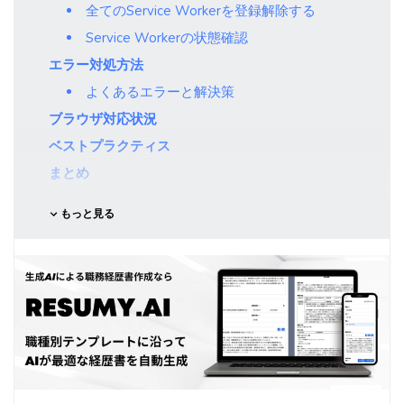
全てのService Workerを登録解除する
Service Workerの状態確認
エラー対処方法
よくあるエラーと解決策
ブラウザ対応状況
ベストプラクティス
まとめ
もっと見る