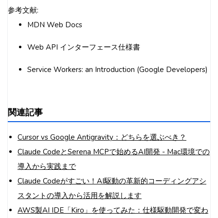
参考文献:
MDN Web Docs
Web API インターフェース仕様書
Service Workers: an Introduction (Google Developers)
関連記事
Cursor vs Google Antigravity：どちらを選ぶべき？
Claude CodeとSerena MCPで始めるAI開発 - Mac環境での
導入から実践まで
Claude Codeがすごい！AI駆動の革新的コーディングアシ
スタントの導入から活用を解説します
AWS製AI IDE「Kiro」を使ってみた：仕様駆動開発で変わ