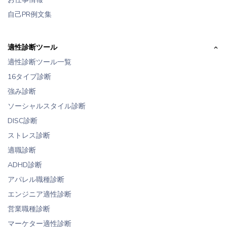
自己PR例文集
適性診断ツール
適性診断ツール一覧
16タイプ診断
強み診断
ソーシャルスタイル診断
DISC診断
ストレス診断
適職診断
ADHD診断
アパレル職種診断
エンジニア適性診断
営業職種診断
マーケター適性診断