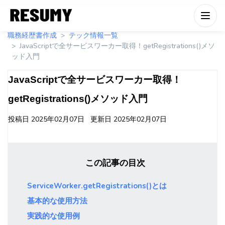
職務経歴書作成
テック情報一覧
JavaScriptで全サービスワーカー取得！getRegistrations()メソ
ッド入門
JavaScriptで全サービスワーカー取得！
getRegistrations()メソッド入門
投稿日
2025年02月07日
更新日
2025年02月07日
この記事の目次
ServiceWorker.getRegistrations()とは
基本的な使用方法
実践的な使用例