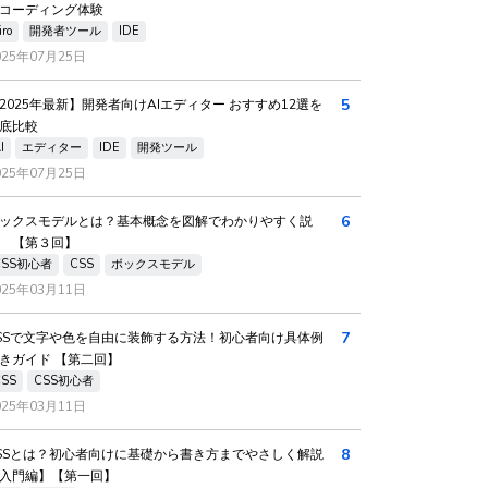
コーディング体験
iro
開発者ツール
IDE
025年07月25日
5
2025年最新】開発者向けAIエディター おすすめ12選を
底比較
I
エディター
IDE
開発ツール
025年07月25日
6
ックスモデルとは？基本概念を図解でわかりやすく説
 【第３回】
CSS初心者
CSS
ボックスモデル
025年03月11日
7
SSで文字や色を自由に装飾する方法！初心者向け具体例
きガイド 【第二回】
CSS
CSS初心者
025年03月11日
8
SSとは？初心者向けに基礎から書き方までやさしく解説
入門編】【第一回】