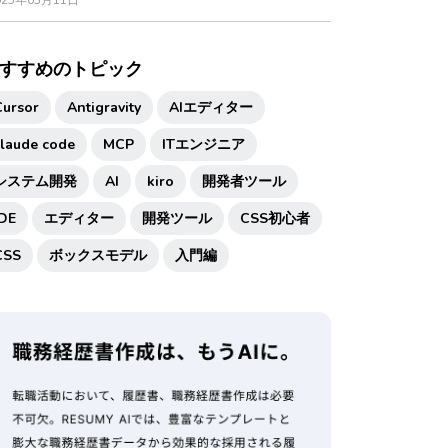
025年03月11日
すすめのトピック
Cursor
Antigravity
AIエディター
claude code
MCP
ITエンジニア
システム開発
AI
kiro
開発者ツール
IDE
エディター
開発ツール
CSS初心者
CSS
ボックスモデル
入門編