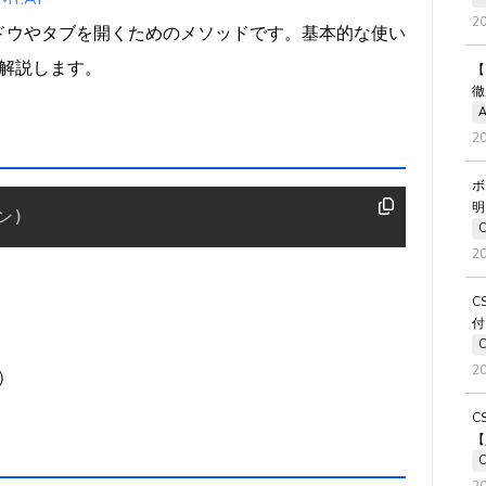
2
) は新規ウィンドウやタブを開くためのメソッドです。基本的な使い
解説します。
【
徹
A
2
ボ
明
ン
)
2
C
付
2
）
C
【