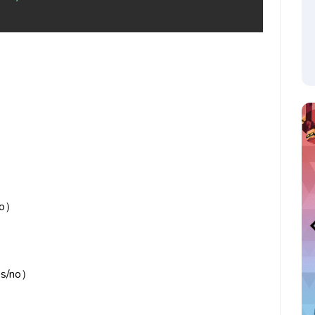
no）
s/no）