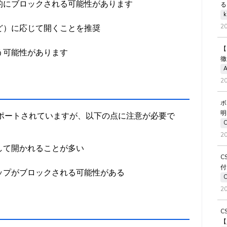
的にブロックされる可能性があります
る
k
2
ど）に応じて開くことを推奨
【
う可能性があります
徹
A
2
ボ
明
で広くサポートされていますが、以下の点に注意が必要で
2
して開かれることが多い
C
付
ップがブロックされる可能性がある
2
C
【