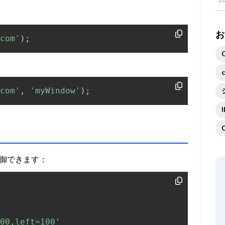
2
お
com'
)
;
com'
,
'myWindow'
)
;
御できます：
00,left=100'