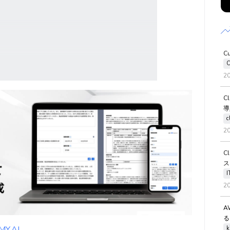
C
C
2
C
導
c
2
C
ス
2
A
る
.AI
k