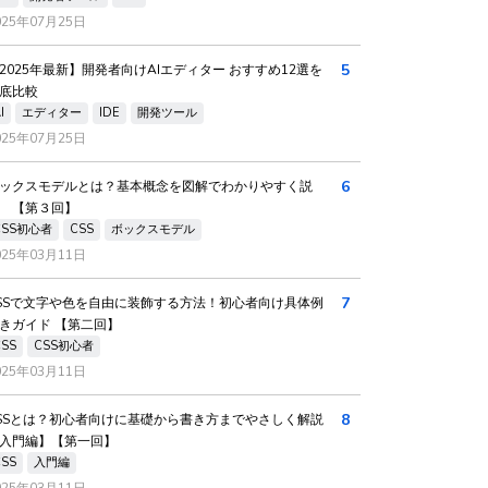
025年07月25日
5
2025年最新】開発者向けAIエディター おすすめ12選を
底比較
I
エディター
IDE
開発ツール
025年07月25日
6
ックスモデルとは？基本概念を図解でわかりやすく説
 【第３回】
CSS初心者
CSS
ボックスモデル
025年03月11日
7
SSで文字や色を自由に装飾する方法！初心者向け具体例
きガイド 【第二回】
CSS
CSS初心者
025年03月11日
8
SSとは？初心者向けに基礎から書き方までやさしく解説
入門編】【第一回】
CSS
入門編