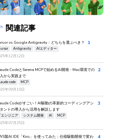
関連記事
1
ursor vs Google Antigravity：どちらを選ぶべき？
ursor
Antigravity
AIエディター
025年12月12日
2
laude CodeとSerena MCPで始めるAI開発 - Mac環境での
入から実践まで
laude code
MCP
025年09月10日
3
laude Codeがすごい！AI駆動の革新的コーディングアシ
タントの導入から活用を解説します
ITエンジニア
システム開発
AI
MCP
025年07月25日
4
WS製AI IDE「Kiro」を使ってみた：仕様駆動開発で変わ