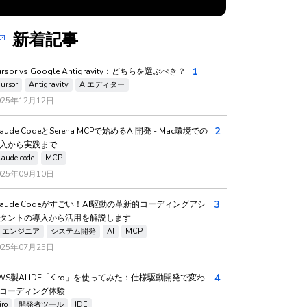
新着記事
1
ursor vs Google Antigravity：どちらを選ぶべき？
ursor
Antigravity
AIエディター
025年12月12日
2
laude CodeとSerena MCPで始めるAI開発 - Mac環境での
入から実践まで
laude code
MCP
025年09月10日
3
laude Codeがすごい！AI駆動の革新的コーディングアシ
タントの導入から活用を解説します
ITエンジニア
システム開発
AI
MCP
025年07月25日
4
WS製AI IDE「Kiro」を使ってみた：仕様駆動開発で変わ
コーディング体験
iro
開発者ツール
IDE