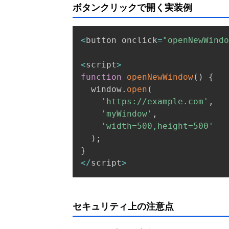
ボタンクリックで開く実装例
<
button onclick
=
"openNewWindo
<
script
>
function
openNewWindow
(
)
{
  window
.
open
(
'https://example.com'
,
'myWindow'
,
'width=500,height=500'
)
;
}
<
/
script
>
セキュリティ上の注意点