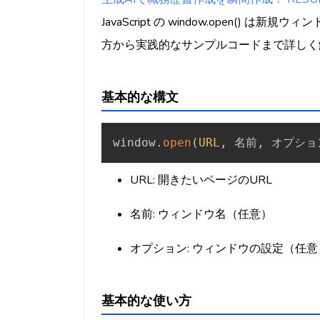
JavaScript の window.open(
方から実践的なサンプルコードまで詳しく
基本的な構文
window
.
open
(
URL
,
 名前
,
 オプショ
URL: 開きたいページのURL
名前: ウィンドウ名（任意）
オプション: ウィンドウの設定（任意
基本的な使い方