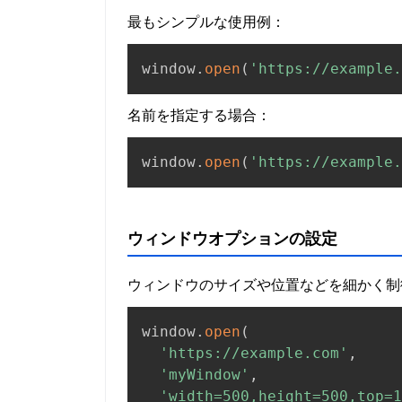
最もシンプルな使用例：
window
.
open
(
'https://example.
名前を指定する場合：
window
.
open
(
'https://example.
ウィンドウオプションの設定
ウィンドウのサイズや位置などを細かく制
window
.
open
(
'https://example.com'
,
'myWindow'
,
'width=500,height=500,top=1