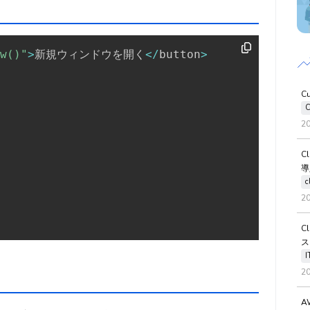
w()"
>
新規ウィンドウを開く
<
/
button
>
C
C
2
C
導
c
2
C
ス
2
A