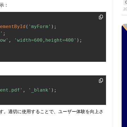
示：
2
ementById
(
'myForm'
)
;
'
;
ow'
,
'width=600,height=400'
)
;
ent.pdf'
,
'_blank'
)
;
な使い方です。適切に使用することで、ユーザー体験を向上さ