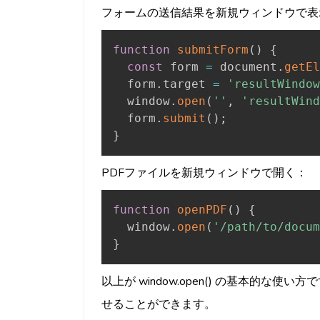
フォームの送信結果を新規ウィンドウで表
function
submitForm
(
)
{
const
 form 
=
 document
.
getEl
  form
.
target 
=
'resultWindow
  window
.
open
(
''
,
'resultWind
  form
.
submit
(
)
;
}
PDFファイルを新規ウィンドウで開く：
function
openPDF
(
)
{
  window
.
open
(
'/path/to/docum
}
以上が window.open() の基本的
せることができます。