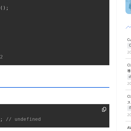
(
)
;
C
C
2
2
C
導
c
2
C
ス
2
;
// undefined
A