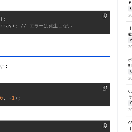
る
k
2
}
;
rray
)
;
// エラーは発生しない
【
徹
A
2
ボ
す：
明
2
C
付
0
,
-
1
)
;
2
C
【