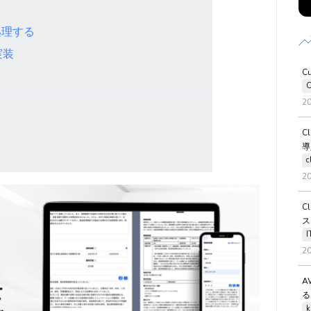
処理する
実装
C
C
2
C
導
c
2
C
ス
2
A
る
k