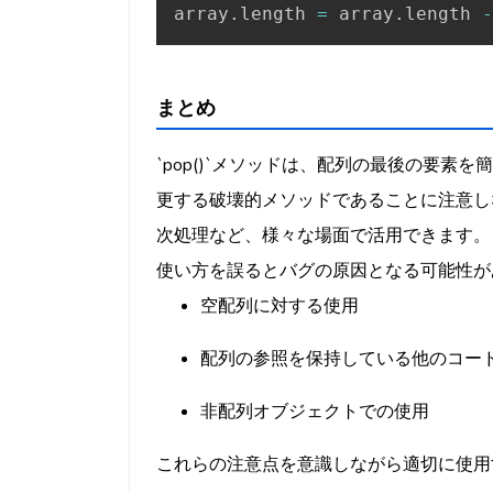
array
.
length 
=
 array
.
length 
-
まとめ
`pop()`メソッドは、配列の最後の要
更する破壊的メソッドであることに注意し
次処理など、様々な場面で活用できます。
使い方を誤るとバグの原因となる可能性が
空配列に対する使用
配列の参照を保持している他のコー
非配列オブジェクトでの使用
これらの注意点を意識しながら適切に使用