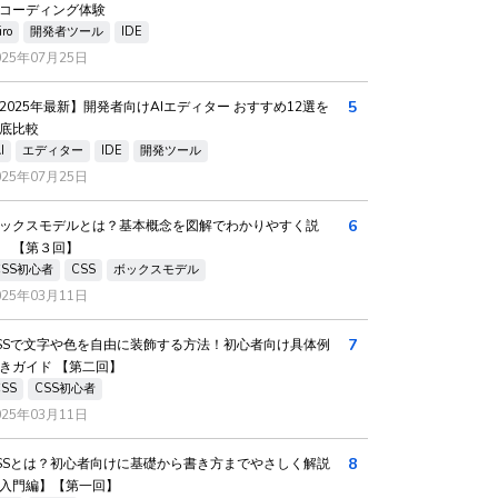
コーディング体験
iro
開発者ツール
IDE
025年07月25日
5
2025年最新】開発者向けAIエディター おすすめ12選を
底比較
I
エディター
IDE
開発ツール
025年07月25日
6
ックスモデルとは？基本概念を図解でわかりやすく説
 【第３回】
CSS初心者
CSS
ボックスモデル
025年03月11日
7
SSで文字や色を自由に装飾する方法！初心者向け具体例
きガイド 【第二回】
CSS
CSS初心者
025年03月11日
8
SSとは？初心者向けに基礎から書き方までやさしく解説
入門編】【第一回】