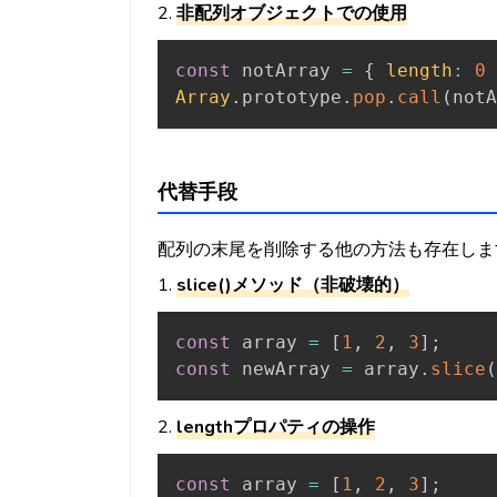
2.
非配列オブジェクトでの使用
const
 notArray 
=
{
length
:
0
Array
.
prototype
.
pop
.
call
(
notA
代替手段
配列の末尾を削除する他の方法も存在しま
1.
slice()メソッド（非破壊的）
const
 array 
=
[
1
,
2
,
3
]
;
const
 newArray 
=
 array
.
slice
(
2.
lengthプロパティの操作
const
 array 
=
[
1
,
2
,
3
]
;