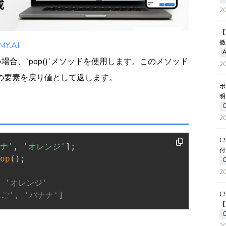
2
【
徹
.AI
A
たい場合、`pop()`メソッドを使用します。このメソッド
2
の要素を戻り値として返します。
ボ
明
2
C
ナ'
,
'オレンジ'
]
;
付
op
(
)
;
2
/ 'オレンジ'
C
んご', 'バナナ']
【