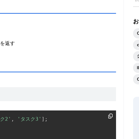
2
お
d`を返す
ク2'
,
'タスク3'
]
;