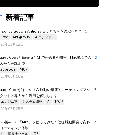
新着記事
1
ursor vs Google Antigravity：どちらを選ぶべき？
ursor
Antigravity
AIエディター
025年12月12日
2
laude CodeとSerena MCPで始めるAI開発 - Mac環境での
入から実践まで
laude code
MCP
025年09月10日
3
laude Codeがすごい！AI駆動の革新的コーディングアシ
タントの導入から活用を解説します
ITエンジニア
システム開発
AI
MCP
025年07月25日
4
WS製AI IDE「Kiro」を使ってみた：仕様駆動開発で変わ
コーディング体験
iro
開発者ツール
IDE