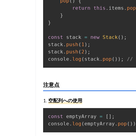
pop
(
)
{
return
this
.
items
.
pop
}
}
const
 stack 
=
new
Stack
(
)
;
stack
.
push
(
1
)
;
stack
.
push
(
2
)
;
console
.
log
(
stack
.
pop
(
)
)
;
// 
注意点
1.
空配列への使用
const
 emptyArray 
=
[
]
;
console
.
log
(
emptyArray
.
pop
(
)
)