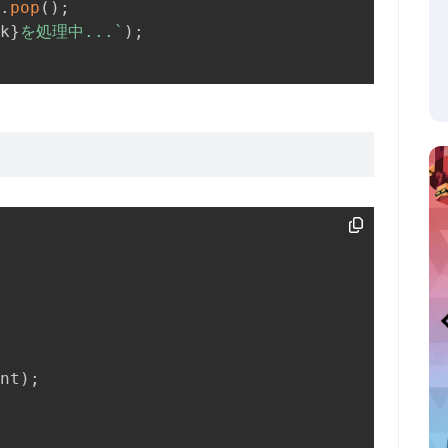
.
pop
(
)
;
k
}
を処理中...
`
)
;
nt
)
;