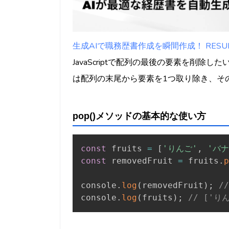
生成AIで職務歴書作成を瞬間作成！ RESUMY
JavaScriptで配列の最後の要素を削除し
は配列の末尾から要素を1つ取り除き、そ
pop()メソッドの基本的な使い方
const
 fruits 
=
[
'りんご'
,
'バナ
const
 removedFruit 
=
 fruits
.
p
console
.
log
(
removedFruit
)
;
/
console
.
log
(
fruits
)
;
// ['り