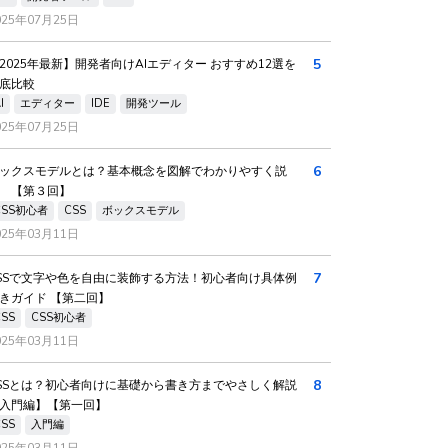
025年07月25日
5
2025年最新】開発者向けAIエディター おすすめ12選を
底比較
I
エディター
IDE
開発ツール
025年07月25日
6
ックスモデルとは？基本概念を図解でわかりやすく説
 【第３回】
CSS初心者
CSS
ボックスモデル
025年03月11日
7
SSで文字や色を自由に装飾する方法！初心者向け具体例
きガイド 【第二回】
CSS
CSS初心者
025年03月11日
8
SSとは？初心者向けに基礎から書き方までやさしく解説
入門編】【第一回】
CSS
入門編