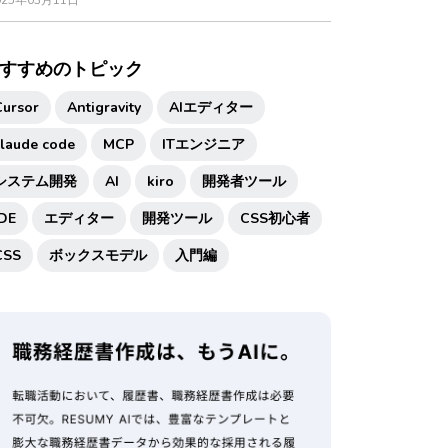
025年03月11日
すすめのトピック
Cursor
Antigravity
AIエディター
claude code
MCP
ITエンジニア
システム開発
AI
kiro
開発者ツール
IDE
エディター
開発ツール
CSS初心者
CSS
ボックスモデル
入門編