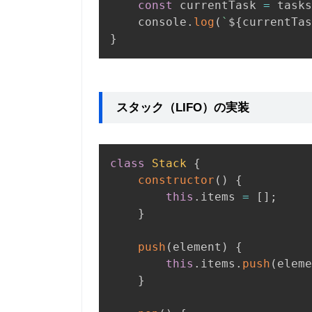
const
 currentTask 
=
 tasks
    console
.
log
(
`
${
currentTas
}
スタック（LIFO）の実装
class
Stack
{
constructor
(
)
{
this
.
items 
=
[
]
;
}
push
(
element
)
{
this
.
items
.
push
(
eleme
}