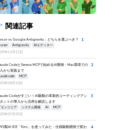
関連記事
1
ursor vs Google Antigravity：どちらを選ぶべき？
ursor
Antigravity
AIエディター
025年12月12日
2
laude CodeとSerena MCPで始めるAI開発 - Mac環境での
入から実践まで
laude code
MCP
025年09月10日
3
laude Codeがすごい！AI駆動の革新的コーディングアシ
タントの導入から活用を解説します
ITエンジニア
システム開発
AI
MCP
025年07月25日
4
WS製AI IDE「Kiro」を使ってみた：仕様駆動開発で変わ