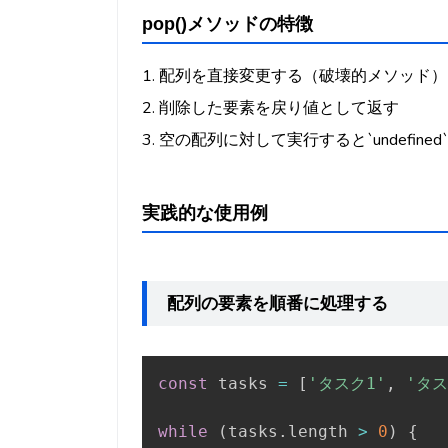
pop()メソッドの特徴
1. 配列を直接変更する（破壊的メソッド）
2. 削除した要素を戻り値として返す
3. 空の配列に対して実行すると`undefine
実践的な使用例
配列の要素を順番に処理する
const
 tasks 
=
[
'タスク1'
,
'タス
while
(
tasks
.
length 
>
0
)
{