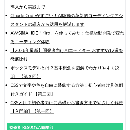
導入から実践まで
Claude Codeがすごい！AI駆動の革新的コーディングアシ
スタントの導入から活用を解説します
AWS製AI IDE「Kiro」を使ってみた：仕様駆動開発で変わ
るコーディング体験
【2025年最新】開発者向けAIエディター おすすめ12選を
徹底比較
ボックスモデルとは？基本概念を図解でわかりやすく説
明 【第３回】
CSSで文字や色を自由に装飾する方法！初心者向け具体例
付きガイド 【第二回】
CSSとは？初心者向けに基礎から書き方までやさしく解説
【入門編】【第一回】
監修者: RESUMY.AI編集部