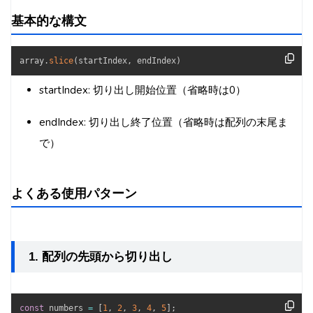
基本的な構文
array
.
slice
(
startIndex
,
 endIndex
)
startIndex: 切り出し開始位置（省略時は0）
endIndex: 切り出し終了位置（省略時は配列の末尾ま
で）
よくある使用パターン
1. 配列の先頭から切り出し
const
 numbers 
=
[
1
,
2
,
3
,
4
,
5
]
;