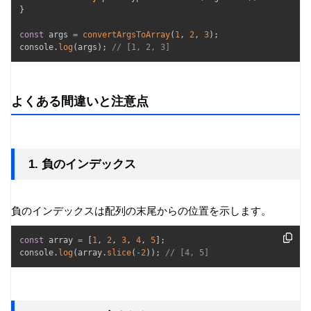
}
const
 args 
=
convertArgsToArray
(
1
,
2
,
3
)
;
console
.
log
(
args
)
;
// [1, 2, 3]
よくある間違いと注意点
1. 負のインデックス
負のインデックスは配列の末尾からの位置を示します。
const
 array 
=
[
1
,
2
,
3
,
4
,
5
]
;
console
.
log
(
array
.
slice
(
-
2
)
)
;
// [4, 5]