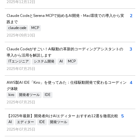
2025年12月12日
2
Claude CodeとSerena MCPで始めるAI開発 - Mac環境での導入から実
践まで
claude code
MCP
2025年09月10日
3
Claude Codeがすごい！AI駆動の革新的コーディングアシスタントの
導入から活用を解説します
ITエンジニア
システム開発
AI
MCP
2025年07月25日
4
AWS製AI IDE「Kiro」を使ってみた：仕様駆動開発で変わるコーディン
グ体験
kiro
開発者ツール
IDE
2025年07月25日
5
【2025年最新】開発者向けAIエディター おすすめ12選を徹底比較
AI
エディター
IDE
開発ツール
2025年07月25日