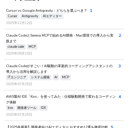
1
Cursor vs Google Antigravity：どちらを選ぶべき？
Cursor
Antigravity
AIエディター
2025年12月12日
2
Claude CodeとSerena MCPで始めるAI開発 - Mac環境での導入から実
践まで
claude code
MCP
2025年09月10日
3
Claude Codeがすごい！AI駆動の革新的コーディングアシスタントの
導入から活用を解説します
ITエンジニア
システム開発
AI
MCP
2025年07月25日
4
AWS製AI IDE「Kiro」を使ってみた：仕様駆動開発で変わるコーディン
グ体験
kiro
開発者ツール
IDE
2025年07月25日
5
【2025年最新】開発者向けAIエディター おすすめ12選を徹底比較