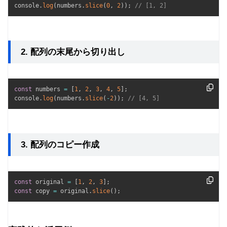
console
.
log
(
numbers
.
slice
(
0
,
2
)
)
;
// [1, 2]
2. 配列の末尾から切り出し
const
 numbers 
=
[
1
,
2
,
3
,
4
,
5
]
;
console
.
log
(
numbers
.
slice
(
-
2
)
)
;
// [4, 5]
3. 配列のコピー作成
const
 original 
=
[
1
,
2
,
3
]
;
const
 copy 
=
 original
.
slice
(
)
;