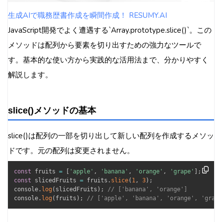
生成AIで職務歴書作成を瞬間作成！ RESUMY.AI
JavaScript開発でよく遭遇する`Array.prototype.slice()`。この
メソッドは配列から要素を切り出すための強力なツールで
す。基本的な使い方から実践的な活用法まで、分かりやすく
解説します。
slice()メソッドの基本
slice()は配列の一部を切り出して新しい配列を作成するメソッ
ドです。元の配列は変更されません。
const
 fruits 
=
[
'apple'
,
'banana'
,
'orange'
,
'grape'
]
;
const
 slicedFruits 
=
 fruits
.
slice
(
1
,
3
)
;
console
.
log
(
slicedFruits
)
;
// ['banana', 'orange']
console
.
log
(
fruits
)
;
// ['apple', 'banana', 'orange', 'grape