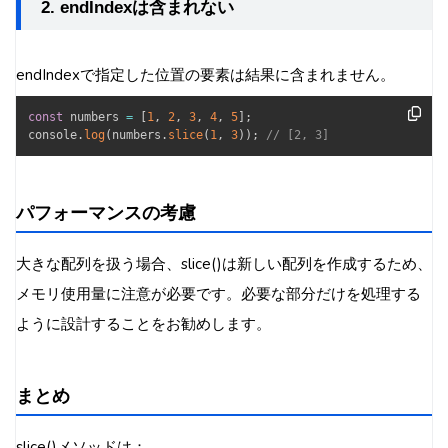
2. endIndexは含まれない
endIndexで指定した位置の要素は結果に含まれません。
const
 numbers 
=
[
1
,
2
,
3
,
4
,
5
]
;
console
.
log
(
numbers
.
slice
(
1
,
3
)
)
;
// [2, 3]
パフォーマンスの考慮
大きな配列を扱う場合、slice()は新しい配列を作成するため、
メモリ使用量に注意が必要です。必要な部分だけを処理する
ように設計することをお勧めします。
まとめ
slice()メソッドは：