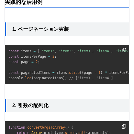
実践的な活用例
1. ページネーション実装
const
 items 
=
[
'item1'
,
'item2'
,
'item3'
,
'item4'
,
'item5'
,
const
 itemsPerPage 
=
2
;
const
 page 
=
2
;
const
 paginatedItems 
=
 items
.
slice
(
(
page 
-
1
)
*
 itemsPerPage
console
.
log
(
paginatedItems
)
;
// ['item3', 'item4']
2. 引数の配列化
function
convertArgsToArray
(
)
{
return
Array
.
prototype
.
slice
.
call
(
arguments
)
;