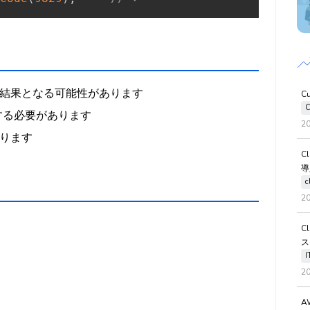
ぬ結果となる可能性があります
C
C
指定する必要があります
2
切ります
C
導
c
2
C
ス
2
A