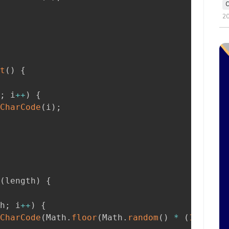
2
）
t
(
)
{
;
 i
++
)
{
CharCode
(
i
)
;
(
length
)
{
h
;
 i
++
)
{
CharCode
(
Math
.
floor
(
Math
.
random
(
)
*
(
122
-
9