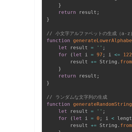
}
return
 result
;
}
// 小文字アルファベットの生成（a-z
function
generateLowerAlphabe
let
 result 
=
''
;
for
(
let
 i 
=
97
;
 i 
<=
122
        result 
+=
 String
.
from
}
return
 result
;
}
// ランダムな文字列の生成
function
generateRandomString
let
 result 
=
''
;
for
(
let
 i 
=
0
;
 i 
<
 lengt
        result 
+=
 String
.
from