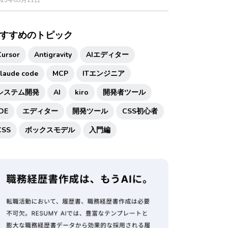
025年03月11日
すすめのトピック
Cursor
Antigravity
AIエディター
claude code
MCP
ITエンジニア
システム開発
AI
kiro
開発者ツール
IDE
エディター
開発ツール
CSS初心者
CSS
ボックスモデル
入門編