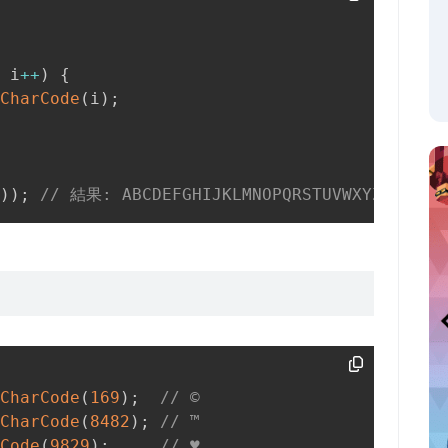
 i
++
)
{
CharCode
(
i
)
;
)
)
;
// 結果: ABCDEFGHIJKLMNOPQRSTUVWXYZ
CharCode
(
169
)
;
// ©
CharCode
(
8482
)
;
// ™
Code
(
9829
)
;
// ♥