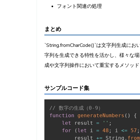
フォント関連の処理
まとめ
`String.fromCharCode()`は文字
字列を生成できる特性を活かし、様々な場
成や文字列操作において重宝するメソッド
サンプルコード集
// 数字の生成（0-9）
function
generateNumbers
(
)
{
let
 result 
=
''
;
for
(
let
 i 
=
48
;
 i 
<=
57
;
        result 
+=
 String
.
from