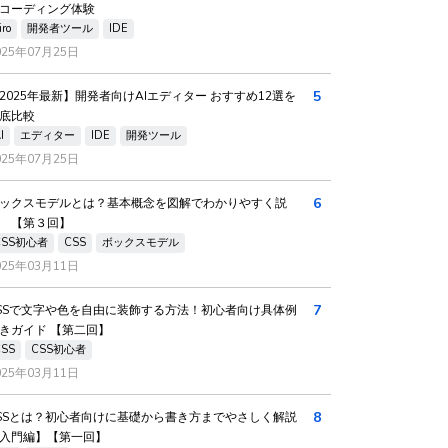
コーディング体験
iro
開発者ツール
IDE
025年07月25日
5
2025年最新】開発者向けAIエディター おすすめ12選を
底比較
I
エディター
IDE
開発ツール
025年07月25日
6
ックスモデルとは？基本概念を図解でわかりやすく説
 【第３回】
CSS初心者
CSS
ボックスモデル
025年03月11日
7
SSで文字や色を自由に装飾する方法！初心者向け具体例
きガイド 【第二回】
CSS
CSS初心者
025年03月11日
8
SSとは？初心者向けに基礎から書き方までやさしく解説
入門編】【第一回】