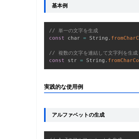
基本例
// 単一の文字を生成
const
 char 
=
 String
.
fromCharC
// 複数の文字を連結して文字列を生成
const
 str 
=
 String
.
fromCharCo
実践的な使用例
アルファベットの生成