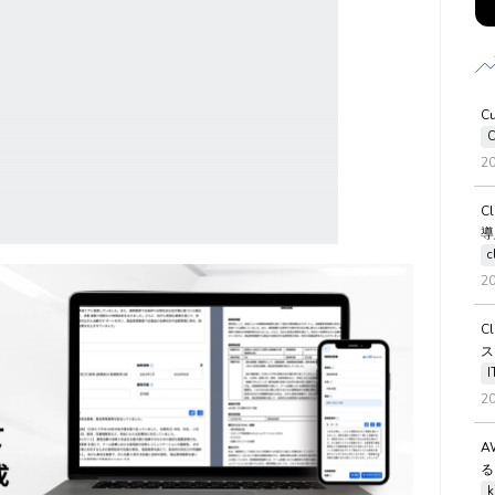
C
C
2
C
導
c
2
C
ス
2
A
る
k