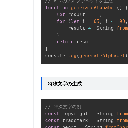
// A-Zのアルファベットを生成
function
generateAlphabet
(
)
{
let
 result 
=
''
;
for
(
let
 i 
=
65
;
 i 
<=
90
;
        result 
+=
 String
.
from
}
return
 result
;
}
console
.
log
(
generateAlphabet
(
特殊文字の生成
// 特殊文字の例
const
 copyright 
=
 String
.
from
const
 trademark 
=
 String
.
from
const
 heart 
=
 String
.
fromChar