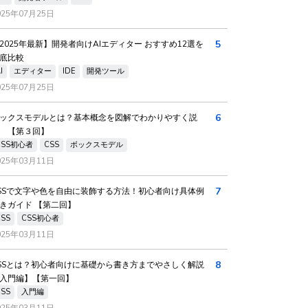
025年07月25日
5
2025年最新】開発者向けAIエディター おすすめ12選を
底比較
I
エディター
IDE
開発ツール
025年07月25日
6
ックスモデルとは？基本概念を図解でわかりやすく説
 【第３回】
CSS初心者
CSS
ボックスモデル
025年03月11日
7
SSで文字や色を自由に装飾する方法！初心者向け具体例
きガイド 【第二回】
CSS
CSS初心者
025年03月11日
8
SSとは？初心者向けに基礎から書き方までやさしく解説
入門編】【第一回】
CSS
入門編