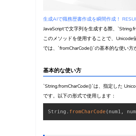
生成AIで職務歴書作成を瞬間作成！ RESUMY
JavaScriptで文字列を生成する際、`Strin
このメソッドを使用することで、Unico
では、`fromCharCode()`の基本的
基本的な使い方
`String.fromCharCode()`は、指定
です。以下の形式で使用します：
String
.
fromCharCode
(
num1
,
 num