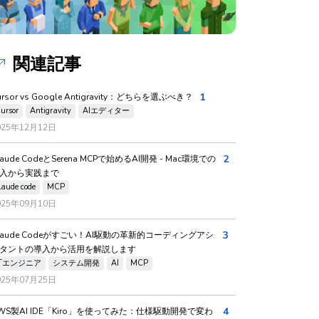
関連記事
1
ursor vs Google Antigravity：どちらを選ぶべき？
ursor
Antigravity
AIエディター
025年12月12日
2
laude CodeとSerena MCPで始めるAI開発 - Mac環境での
入から実践まで
laude code
MCP
025年09月10日
3
laude Codeがすごい！AI駆動の革新的コーディングアシ
タントの導入から活用を解説します
ITエンジニア
システム開発
AI
MCP
025年07月25日
4
WS製AI IDE「Kiro」を使ってみた：仕様駆動開発で変わ