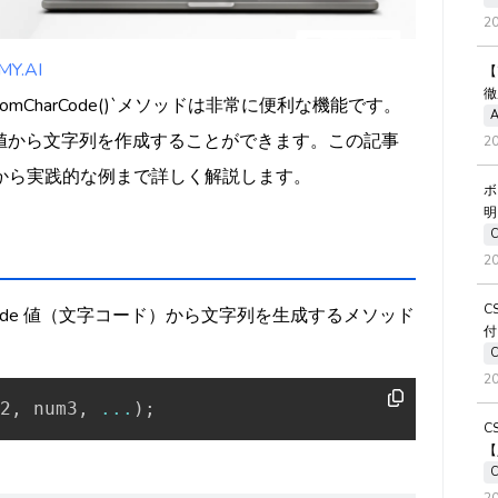
2
.AI
【
徹
g.fromCharCode()`メソッドは非常に便利な機能です。
A
de値から文字列を作成することができます。この記事
2
な使い方から実践的な例まで詳しく解説します。
ボ
明
2
C
した Unicode 値（文字コード）から文字列を生成するメソッド
付
2
2
,
 num3
,
...
)
;
C
【