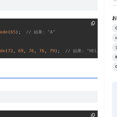
2
お
ode
(
65
)
;
// 結果: "A"
de
(
72
,
69
,
76
,
76
,
79
)
;
// 結果: "HELLO"