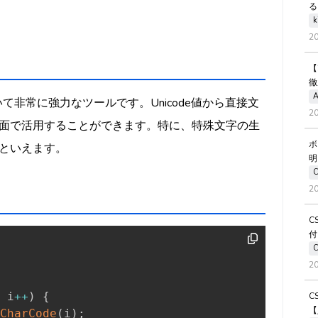
る
k
2
【
徹
A
列生成において非常に強力なツールです。Unicode値から直接文
2
面で活用することができます。特に、特殊文字の生
ボ
といえます。
明
2
C
付
2
 i
++
)
{
C
【
CharCode
(
i
)
;