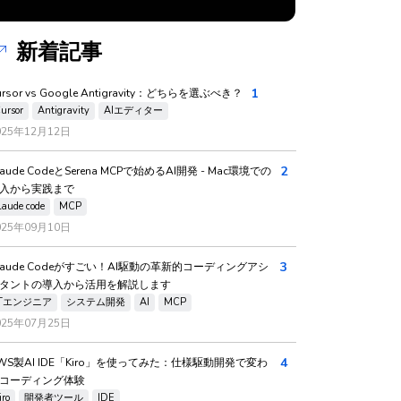
新着記事
1
ursor vs Google Antigravity：どちらを選ぶべき？
ursor
Antigravity
AIエディター
025年12月12日
2
laude CodeとSerena MCPで始めるAI開発 - Mac環境での
入から実践まで
laude code
MCP
025年09月10日
3
laude Codeがすごい！AI駆動の革新的コーディングアシ
タントの導入から活用を解説します
ITエンジニア
システム開発
AI
MCP
025年07月25日
4
WS製AI IDE「Kiro」を使ってみた：仕様駆動開発で変わ
コーディング体験
iro
開発者ツール
IDE