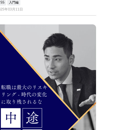
CSS
入門編
025年03月11日
7
+
1
)
)
+
97
)
;