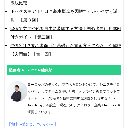
徹底比較
ボックスモデルとは？基本概念を図解でわかりやすく説
明 【第３回】
CSSで文字や色を自由に装飾する方法！初心者向け具体例
付きガイド 【第二回】
CSSとは？初心者向けに基礎から書き方までやさしく解説
【入門編】【第一回】
監修者: RESUMY.AI編集部
ヨーロッパのテックハブであるロンドンにて、シニアデベロ
ッパーとしてチームを率いた後、オンライン教育プラットフ
ォームUdemyでモダン技術に関する講義を配信する「Daiz
Academy」を設立。現在はAIテクノロジー企業 Chott, Inc.を
運営しています。
【無料相談はこちらから】