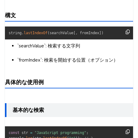
構文
string
.
lastIndexOf
(
searchValue
[
,
 fromIndex
]
)
`searchValue`: 検索する文字列
`fromIndex`: 検索を開始する位置（オプション）
具体的な使用例
基本的な検索
const
 str 
=
"JavaScript programming"
;