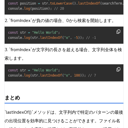
const
 position 
=
 str
.
toLowerCase
(
)
.
lastIndexOf
(
searchTerm
.
to
console
.
log
(
position
)
;
// 20
2. `fromIndex`が負の値の場合、0から検索を開始します。
const
 str 
=
"Hello World"
;
console
.
log
(
str
.
lastIndexOf
(
"o"
,
-
5
)
)
;
// -1
3. `fromIndex`が文字列の長さを超える場合、文字列全体を検
索します。
const
 str 
=
"Hello World"
;
console
.
log
(
str
.
lastIndexOf
(
"o"
,
100
)
)
;
// 7
まとめ
`lastIndexOf()`メソッドは、文字列内で特定のパターンの最後
の出現位置を効率的に見つけることができます。ファイル名