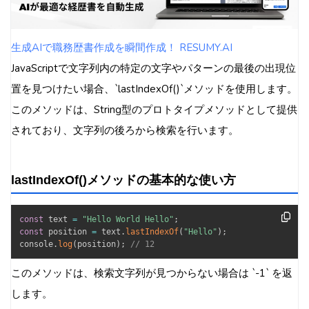
生成AIで職務歴書作成を瞬間作成！ RESUMY.AI
JavaScriptで文字列内の特定の文字やパターンの最後の出現位
置を見つけたい場合、`lastIndexOf()`メソッドを使用します。
このメソッドは、String型のプロトタイプメソッドとして提供
されており、文字列の後ろから検索を行います。
lastIndexOf()メソッドの基本的な使い方
const
 text 
=
"Hello World Hello"
;
const
 position 
=
 text
.
lastIndexOf
(
"Hello"
)
;
console
.
log
(
position
)
;
// 12
このメソッドは、検索文字列が見つからない場合は `-1` を返
します。