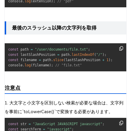
console
.
log
(
extension
)
;
// "pdf"
最後のスラッシュ以降の文字列を取得
const
 path 
=
"/user/documents/file.txt"
;
const
 lastSlashPosition 
=
 path
.
lastIndexOf
(
"/"
)
;
const
 filename 
=
 path
.
slice
(
lastSlashPosition 
+
1
)
;
console
.
log
(
filename
)
;
// "file.txt"
注意点
1. 大文字と小文字を区別しない検索が必要な場合は、文字列
を事前に`toLowerCase()`で変換する必要があります。
const
 str 
=
"JavaScript JAVASCRIPT javascript"
;
const
 searchTerm 
=
"javascript"
;