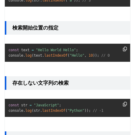
console
.
log
(
str
.
lastIndexOf
(
"a"
)
)
;
// 3
検索開始位置の指定
const
 text 
=
"Hello World Hello"
;
console
.
log
(
text
.
lastIndexOf
(
"Hello"
,
10
)
)
;
// 0
存在しない文字列の検索
const
 str 
=
"JavaScript"
;
console
.
log
(
str
.
lastIndexOf
(
"Python"
)
)
;
// -1