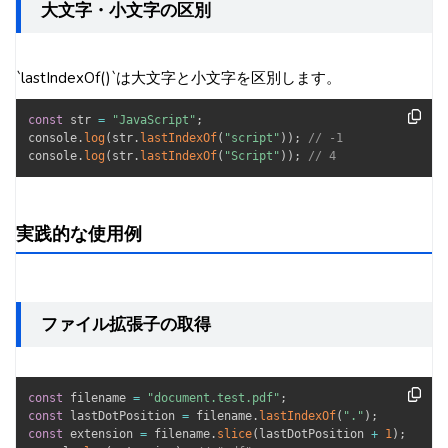
大文字・小文字の区別
`lastIndexOf()`は大文字と小文字を区別します。
const
 str 
=
"JavaScript"
;
console
.
log
(
str
.
lastIndexOf
(
"script"
)
)
;
// -1
console
.
log
(
str
.
lastIndexOf
(
"Script"
)
)
;
// 4
実践的な使用例
ファイル拡張子の取得
const
 filename 
=
"document.test.pdf"
;
const
 lastDotPosition 
=
 filename
.
lastIndexOf
(
"."
)
;
const
 extension 
=
 filename
.
slice
(
lastDotPosition 
+
1
)
;