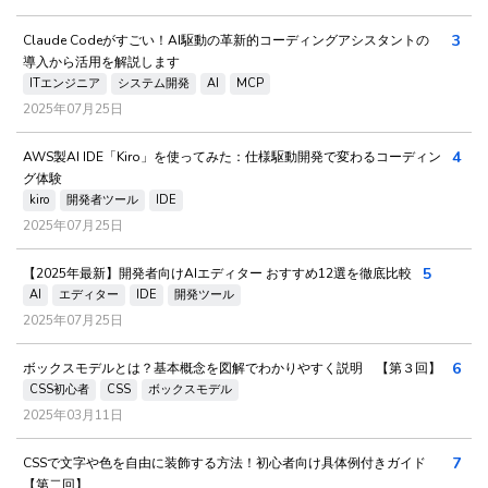
3
Claude Codeがすごい！AI駆動の革新的コーディングアシスタントの
導入から活用を解説します
ITエンジニア
システム開発
AI
MCP
2025年07月25日
4
AWS製AI IDE「Kiro」を使ってみた：仕様駆動開発で変わるコーディン
グ体験
kiro
開発者ツール
IDE
2025年07月25日
5
【2025年最新】開発者向けAIエディター おすすめ12選を徹底比較
AI
エディター
IDE
開発ツール
2025年07月25日
6
ボックスモデルとは？基本概念を図解でわかりやすく説明 【第３回】
CSS初心者
CSS
ボックスモデル
2025年03月11日
7
CSSで文字や色を自由に装飾する方法！初心者向け具体例付きガイド
【第二回】