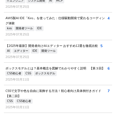
ITエンジニア
システム開発
AI
MCP
2025年07月25日
4
AWS製AI IDE「Kiro」を使ってみた：仕様駆動開発で変わるコーディン
グ体験
kiro
開発者ツール
IDE
2025年07月25日
5
【2025年最新】開発者向けAIエディター おすすめ12選を徹底比較
AI
エディター
IDE
開発ツール
2025年07月25日
6
ボックスモデルとは？基本概念を図解でわかりやすく説明 【第３回】
CSS初心者
CSS
ボックスモデル
2025年03月11日
7
CSSで文字や色を自由に装飾する方法！初心者向け具体例付きガイド
【第二回】
CSS
CSS初心者
2025年03月11日