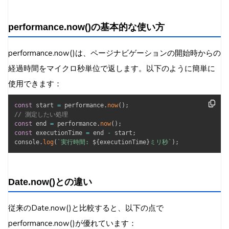
performance.now()の基本的な使い方
performance.now()は、ページナビゲーションの開始時からの
経過時間をマイクロ秒単位で返します。以下のように簡単に
使用できます：
const
 start 
=
 performance
.
now
(
)
;
// 測定したい処理
const
 end 
=
 performance
.
now
(
)
;
const
 executionTime 
=
 end 
-
 start
;
console
.
log
(
`
実行時間: 
${
executionTime
}
ミリ秒
`
)
;
Date.now()との違い
従来のDate.now()と比較すると、以下の点で
performance.now()が優れています：