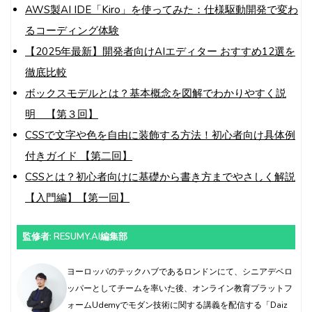
AWS製AI IDE「Kiro」を使ってみた：仕様駆動開発で変わ
るコーディング体験
【2025年最新】開発者向けAIエディター おすすめ12選を
徹底比較
ボックスモデルとは？基本概念を図解でわかりやすく説
明 【第３回】
CSSで文字や色を自由に装飾する方法！初心者向け具体例
付きガイド 【第二回】
CSSとは？初心者向けに基礎から書き方までやさしく解説
【入門編】【第一回】
監修者: RESUMY.AI編集部
ヨーロッパのテックハブであるロンドンにて、シニアデベロ
ッパーとしてチームを率いた後、オンライン教育プラットフ
ォームUdemyでモダン技術に関する講義を配信する「Daiz