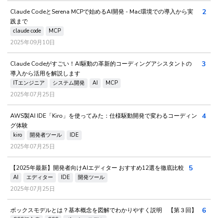
2
Claude CodeとSerena MCPで始めるAI開発 - Mac環境での導入から実
践まで
claude code
MCP
2025年09月10日
3
Claude Codeがすごい！AI駆動の革新的コーディングアシスタントの
導入から活用を解説します
ITエンジニア
システム開発
AI
MCP
2025年07月25日
4
AWS製AI IDE「Kiro」を使ってみた：仕様駆動開発で変わるコーディン
グ体験
kiro
開発者ツール
IDE
2025年07月25日
5
【2025年最新】開発者向けAIエディター おすすめ12選を徹底比較
AI
エディター
IDE
開発ツール
2025年07月25日
6
ボックスモデルとは？基本概念を図解でわかりやすく説明 【第３回】