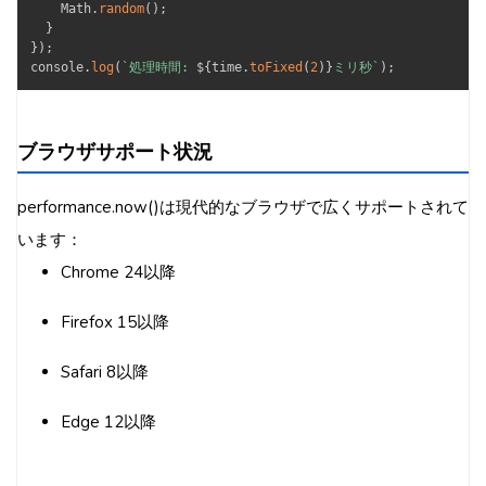
    Math
.
random
(
)
;
}
}
)
;
console
.
log
(
`
処理時間: 
${
time
.
toFixed
(
2
)
}
ミリ秒
`
)
;
ブラウザサポート状況
performance.now()は現代的なブラウザで広くサポートされて
います：
Chrome 24以降
Firefox 15以降
Safari 8以降
Edge 12以降