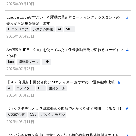
2025年09月10日
3
Claude Codeがすごい！AI駆動の革新的コーディングアシスタントの
導入から活用を解説します
ITエンジニア
システム開発
AI
MCP
2025年07月25日
4
AWS製AI IDE「Kiro」を使ってみた：仕様駆動開発で変わるコーディン
グ体験
kiro
開発者ツール
IDE
2025年07月25日
5
【2025年最新】開発者向けAIエディター おすすめ12選を徹底比較
AI
エディター
IDE
開発ツール
2025年07月25日
6
ボックスモデルとは？基本概念を図解でわかりやすく説明 【第３回】
CSS初心者
CSS
ボックスモデル
2025年03月11日
7
CSSで文字や色を自由に装飾する方法！初心者向け具体例付きガイド