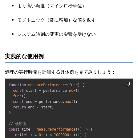
より高い精度（マイクロ秒単位）
モノトニック（常に増加）な値を返す
システム時刻の変更の影響を受けない
実践的な使用例
処理の実行時間を計測する具体例を見てみましょう：
function
measurePerformance
(
func
)
{
const
 start 
=
 performance
.
now
(
)
;
func
(
)
;
const
 end 
=
 performance
.
now
(
)
;
return
 end 
-
 start
;
}
// 使用例
const
 time 
=
measurePerformance
(
(
)
=>
{
for
(
let
 i 
=
0
;
 i 
<
1000000
;
 i
++
)
{