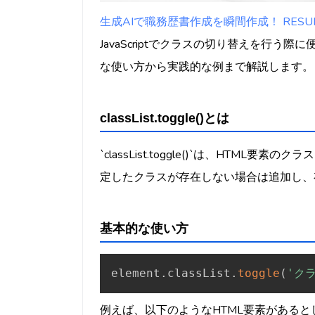
生成AIで職務歴書作成を瞬間作成！ RESUMY
JavaScriptでクラスの切り替えを行う際に便利な
な使い方から実践的な例まで解説します。
classList.toggle()とは
`classList.toggle()`は、HTML要
定したクラスが存在しない場合は追加し、
基本的な使い方
element
.
classList
.
toggle
(
'ク
例えば、以下のようなHTML要素があると