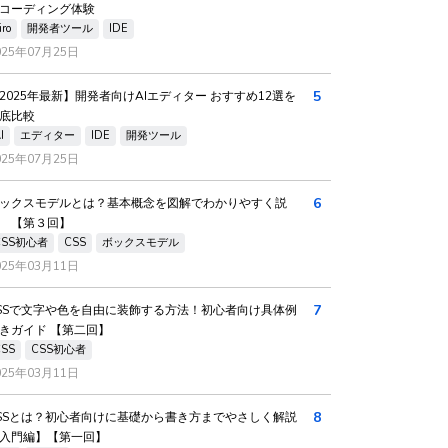
コーディング体験
iro
開発者ツール
IDE
025年07月25日
5
2025年最新】開発者向けAIエディター おすすめ12選を
底比較
I
エディター
IDE
開発ツール
025年07月25日
6
ックスモデルとは？基本概念を図解でわかりやすく説
 【第３回】
CSS初心者
CSS
ボックスモデル
025年03月11日
7
SSで文字や色を自由に装飾する方法！初心者向け具体例
きガイド 【第二回】
CSS
CSS初心者
025年03月11日
8
SSとは？初心者向けに基礎から書き方までやさしく解説
入門編】【第一回】