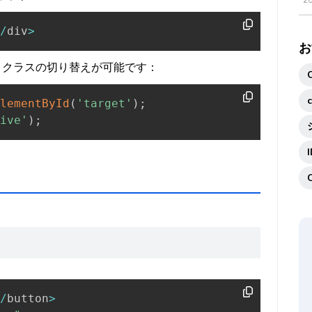
2
/
div
>
お
とで、クラスの切り替えが可能です：
lementById
(
'target'
)
;
ive'
)
;
/
button
>