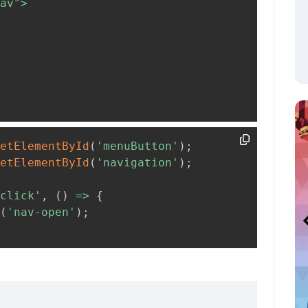
av"
>
etElementById
(
'menuButton'
)
;
etElementById
(
'navigation'
)
;
click'
,
(
)
=>
{
(
'nav-open'
)
;