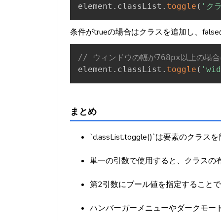
element
.
classList
.
toggle
(
'ク
条件がtrueの場合はクラスを追加し、fal
// ウィンドウの幅が768px以上の場
element
.
classList
.
toggle
(
'wid
まとめ
`classList.toggle()`は要素
単一の引数で使用すると、クラスの
第2引数にブール値を指定すること
ハンバーガーメニューやダークモード