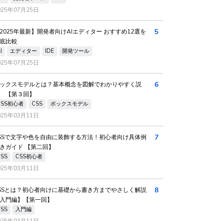
025年07月25日
5
2025年最新】開発者向けAIエディター おすすめ12選を
底比較
I
エディター
IDE
開発ツール
025年07月25日
6
ックスモデルとは？基本概念を図解でわかりやすく説
 【第３回】
CSS初心者
CSS
ボックスモデル
025年03月11日
7
SSで文字や色を自由に装飾する方法！初心者向け具体例
きガイド 【第二回】
CSS
CSS初心者
025年03月11日
8
SSとは？初心者向けに基礎から書き方までやさしく解説
入門編】【第一回】
CSS
入門編