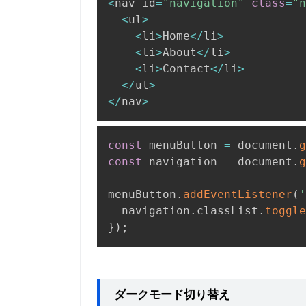
<
nav id
=
"navigation"
class
=
"n
<
ul
>
<
li
>
Home
<
/
li
>
<
li
>
About
<
/
li
>
<
li
>
Contact
<
/
li
>
<
/
ul
>
<
/
nav
>
const
 menuButton 
=
 document
.
g
const
 navigation 
=
 document
.
g
menuButton
.
addEventListener
(
'
  navigation
.
classList
.
toggle
}
)
;
ダークモード切り替え