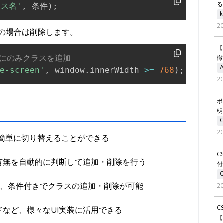
る
ラス名'
,
 条件
)
;
k
2
seの場合は削除します。
【
合にのみクラスを追加
徹
A
e-screen'
,
 window
.
innerWidth 
>=
768
)
;
2
ボ
明
2
のクラスを簡単に切り替えることができる
C
有無を自動的に判断して追加・削除を行う
付
で、条件付きでクラスの追加・削除が可能
2
C
など、様々なUI実装に活用できる
【