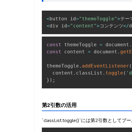
<
button id
=
"themeToggle"
>
テー
<
div id
=
"content"
>
コンテンツ
<
/
d
const
 themeToggle 
=
 document
.
const
 content 
=
 document
.
getE
themeToggle
.
addEventListener
(
  content
.
classList
.
toggle
(
'd
}
)
;
第2引数の活用
`classList.toggle()`には第2引