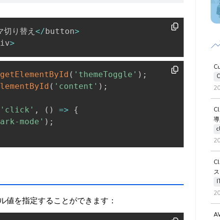
マ切り替え
<
/
button
>
iv
>
C
getElementById
(
'themeToggle'
)
;
C
lementById
(
'content'
)
;
2
'click'
,
(
)
=>
{
C
導
ark-mode'
)
;
c
2
C
ス
2
数としてブール値を指定することができます：
A