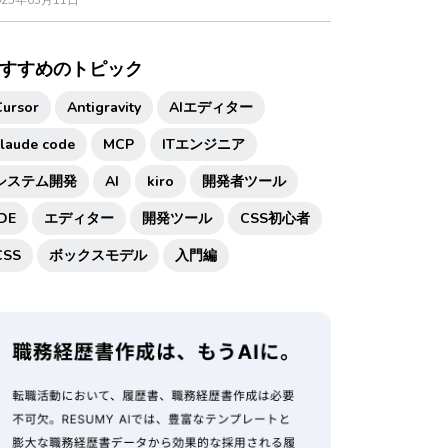
025年03月11日
すすめのトピック
Cursor
Antigravity
AIエディター
claude code
MCP
ITエンジニア
システム開発
AI
kiro
開発者ツール
IDE
エディター
開発ツール
CSS初心者
CSS
ボックスモデル
入門編