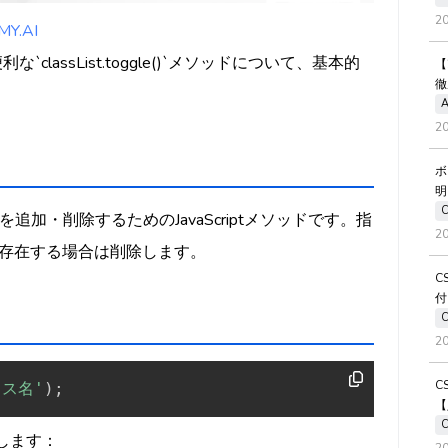
2
.AI
`classList.toggle()`メソッドについて、基本的
【
徹
A
2
ボ
明
素のクラスを追加・削除するためのJavaScriptメソッドです。指
2
存在する場合は削除します。
C
付
2
C
ラス名'
)
;
【
します：