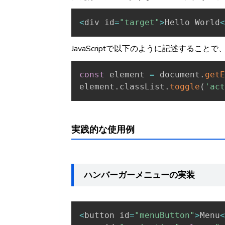
<
div id
=
"target"
>
Hello World
<
JavaScriptで以下のように記述するこ
const
 element 
=
 document
.
getE
element
.
classList
.
toggle
(
'act
実践的な使用例
ハンバーガーメニューの実装
<
button id
=
"menuButton"
>
Menu
<