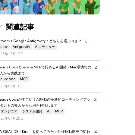
関連記事
1
ursor vs Google Antigravity：どちらを選ぶべき？
ursor
Antigravity
AIエディター
025年12月12日
2
laude CodeとSerena MCPで始めるAI開発 - Mac環境での
入から実践まで
laude code
MCP
025年09月10日
3
laude Codeがすごい！AI駆動の革新的コーディングアシ
タントの導入から活用を解説します
ITエンジニア
システム開発
AI
MCP
025年07月25日
4
WS製AI IDE「Kiro」を使ってみた：仕様駆動開発で変わ