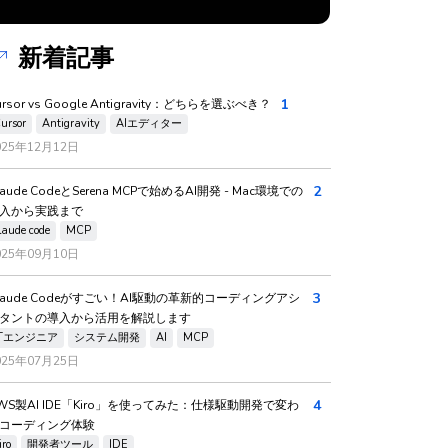
新着記事
1
ursor vs Google Antigravity：どちらを選ぶべき？
ursor
Antigravity
AIエディター
025年12月12日
2
laude CodeとSerena MCPで始めるAI開発 - Mac環境での
入から実践まで
laude code
MCP
025年09月10日
3
laude Codeがすごい！AI駆動の革新的コーディングアシ
タントの導入から活用を解説します
ITエンジニア
システム開発
AI
MCP
025年07月25日
4
WS製AI IDE「Kiro」を使ってみた：仕様駆動開発で変わ
コーディング体験
iro
開発者ツール
IDE