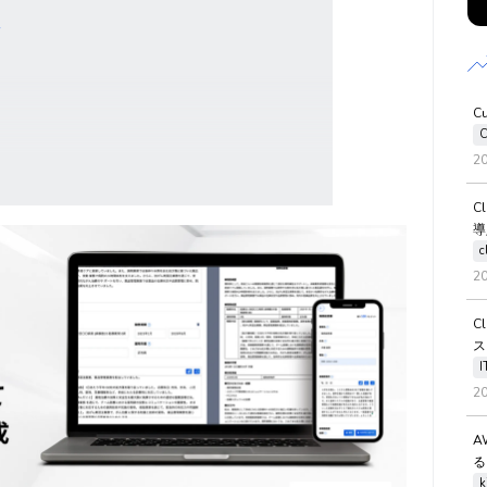
え
C
C
2
C
導
c
2
C
ス
2
A
る
k