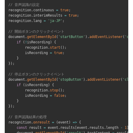
// 音声認識の設定
recognition
.
continuous 
=
true
;
recognition
.
interimResults 
=
true
;
recognition
.
lang 
=
'ja-JP'
;
// 開始ボタンのクリックイベント
document
.
getElementById
(
'startButton'
)
.
addEventListener
(
'cli
if
(
!
isRecording
)
{
        recognition
.
start
(
)
;
        isRecording 
=
true
;
}
}
)
;
// 停止ボタンのクリックイベント
document
.
getElementById
(
'stopButton'
)
.
addEventListener
(
'clic
if
(
isRecording
)
{
        recognition
.
stop
(
)
;
        isRecording 
=
false
;
}
}
)
;
// 音声認識結果の処理
recognition
.
onresult
=
(
event
)
=>
{
const
 result 
=
 event
.
results
[
event
.
results
.
length 
-
1
]
[
0