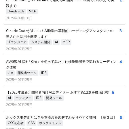
2
践まで
claude code
MCP
2025年09月10日
3
Claude Codeがすごい！AI駆動の革新的コーディングアシスタントの
導入から活用を解説します
ITエンジニア
システム開発
AI
MCP
2025年07月25日
4
AWS製AI IDE「Kiro」を使ってみた：仕様駆動開発で変わるコーディン
グ体験
kiro
開発者ツール
IDE
2025年07月25日
5
【2025年最新】開発者向けAIエディター おすすめ12選を徹底比較
AI
エディター
IDE
開発ツール
2025年07月25日
6
ボックスモデルとは？基本概念を図解でわかりやすく説明 【第３回】
CSS初心者
CSS
ボックスモデル