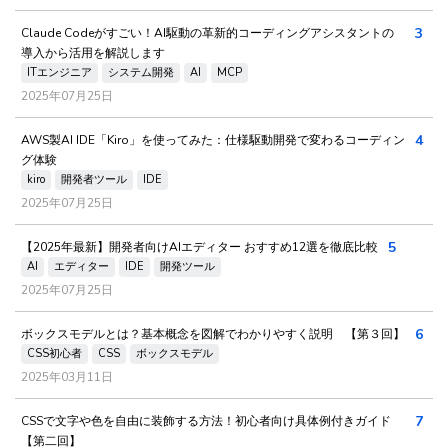
3
Claude Codeがすごい！AI駆動の革新的コーディングアシスタントの
導入から活用を解説します
ITエンジニア
システム開発
AI
MCP
2025年07月25日
4
AWS製AI IDE「Kiro」を使ってみた：仕様駆動開発で変わるコーディン
グ体験
kiro
開発者ツール
IDE
2025年07月25日
5
【2025年最新】開発者向けAIエディター おすすめ12選を徹底比較
AI
エディター
IDE
開発ツール
2025年07月25日
6
ボックスモデルとは？基本概念を図解でわかりやすく説明 【第３回】
CSS初心者
CSS
ボックスモデル
2025年03月11日
7
CSSで文字や色を自由に装飾する方法！初心者向け具体例付きガイド
【第二回】