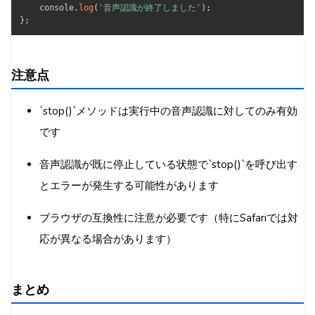
    console
.
log
(
'音声認識が終了しました'
)
;
}
;
注意点
`stop()`メソッドは実行中の音声認識に対してのみ有効
です
音声認識が既に停止している状態で`stop()`を呼び出す
とエラーが発生する可能性があります
ブラウザの互換性に注意が必要です（特にSafariでは対
応が異なる場合があります）
まとめ