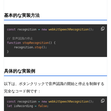
基本的な実装方法
const
 recognition 
=
new
webkitSpeechRecognition
(
)
;
// 音声認識の停止
function
stopRecognition
(
)
{
    recognition
.
stop
(
)
;
}
具体的な実装例
以下は、ボタンクリックで音声認識の開始と停止を制御する
完全なコード例です：
const
 recognition 
=
new
webkitSpeechRecognition
(
)
;
let
 isRecording 
=
false
;