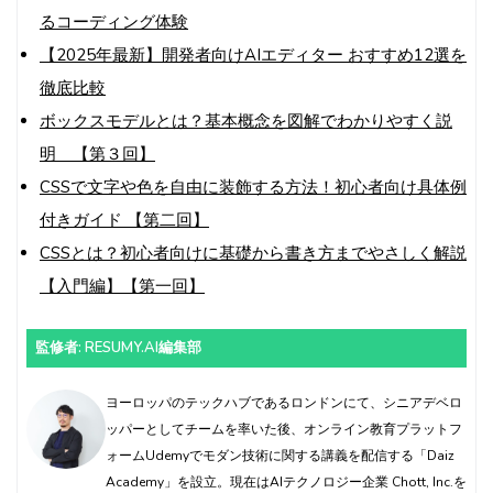
るコーディング体験
【2025年最新】開発者向けAIエディター おすすめ12選を
徹底比較
ボックスモデルとは？基本概念を図解でわかりやすく説
明 【第３回】
CSSで文字や色を自由に装飾する方法！初心者向け具体例
付きガイド 【第二回】
CSSとは？初心者向けに基礎から書き方までやさしく解説
【入門編】【第一回】
監修者: RESUMY.AI編集部
ヨーロッパのテックハブであるロンドンにて、シニアデベロ
ッパーとしてチームを率いた後、オンライン教育プラットフ
ォームUdemyでモダン技術に関する講義を配信する「Daiz
Academy」を設立。現在はAIテクノロジー企業 Chott, Inc.を