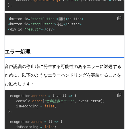
    document
.
getElementById
(
'result'
)
.
textContent 
=
 result
;
}
;
<
button id
=
"startButton"
>
開始
<
/
button
>
<
button id
=
"stopButton"
>
停止
<
/
button
>
<
div id
=
"result"
>
<
/
div
>
エラー処理
音声認識の停止時に発生する可能性のあるエラーに対処する
ために、以下のようなエラーハンドリングを実装することを
お勧めします：
recognition
.
onerror
=
(
event
)
=>
{
    console
.
error
(
'音声認識エラー:'
,
 event
.
error
)
;
    isRecording 
=
false
;
}
;
recognition
.
onend
=
(
)
=>
{
    isRecording 
=
false
;