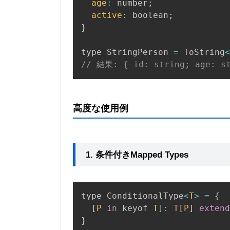
age
:
 number
;
active
:
 boolean
;
}
type StringPerson 
=
 ToString
<
// 結果: { id: string; age: st
高度な使用例
1. 条件付きMapped Types
type ConditionalType
<
T
>
=
{
[
P
in
 keyof 
T
]
:
T
[
P
]
extend
}