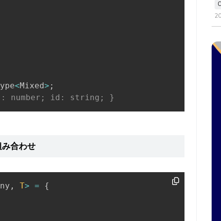
2
ype
<
Mixed
>
;
: number; id: string; }
の組み合わせ
ny
,
T
>
=
{