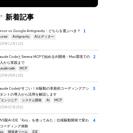
新着記事
1
ursor vs Google Antigravity：どちらを選ぶべき？
ursor
Antigravity
AIエディター
025年12月12日
2
laude CodeとSerena MCPで始めるAI開発 - Mac環境での
入から実践まで
laude code
MCP
025年09月10日
3
laude Codeがすごい！AI駆動の革新的コーディングアシ
タントの導入から活用を解説します
ITエンジニア
システム開発
AI
MCP
025年07月25日
4
WS製AI IDE「Kiro」を使ってみた：仕様駆動開発で変わ
コーディング体験
iro
開発者ツール
IDE