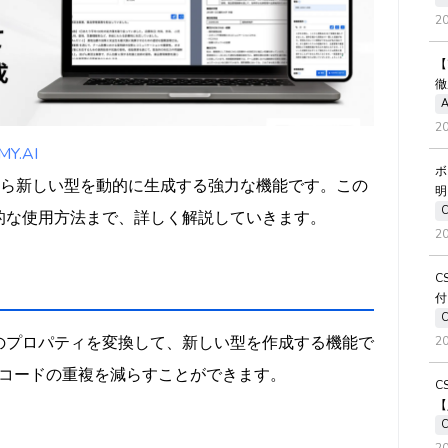
2
【
徹
A
2
.AI
ボ
、既存の型から新しい型を動的に生成する強力な機能です。この
明
ら実践的な使用方法まで、詳しく解説していきます。
2
C
付
クト型のプロパティを変換して、新しい型を作成する機能で
2
コードの重複を減らすことができます。
C
【