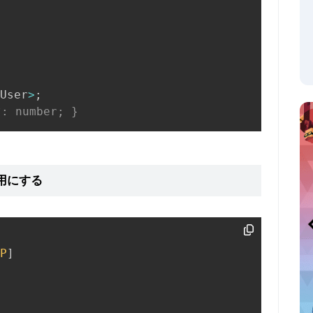
User
>
;
: number; }
用にする
P
]