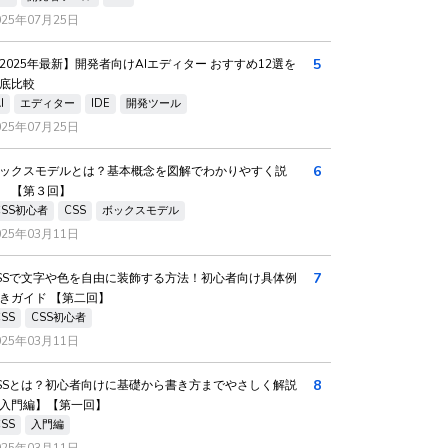
025年07月25日
5
2025年最新】開発者向けAIエディター おすすめ12選を
底比較
I
エディター
IDE
開発ツール
025年07月25日
6
ックスモデルとは？基本概念を図解でわかりやすく説
 【第３回】
CSS初心者
CSS
ボックスモデル
025年03月11日
7
SSで文字や色を自由に装飾する方法！初心者向け具体例
きガイド 【第二回】
CSS
CSS初心者
025年03月11日
8
SSとは？初心者向けに基礎から書き方までやさしく解説
入門編】【第一回】
CSS
入門編