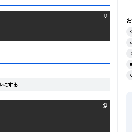
2
お
ルにする