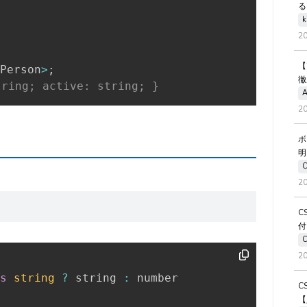
る
k
2
【
Person
>
;
徹
ring; active: string; }
A
2
ボ
明
2
C
付
2
s
string
?
 string 
:
C
【