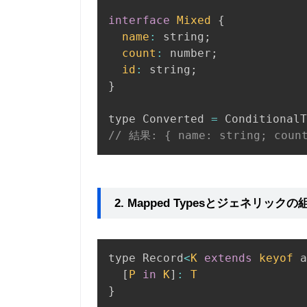
interface
Mixed
{
name
:
 string
;
count
:
 number
;
id
:
 string
;
}
type Converted 
=
 ConditionalT
// 結果: { name: string; count
2. Mapped Typesとジェネリック
type Record
<
K
extends
keyof
 a
[
P
in
K
]
:
T
}