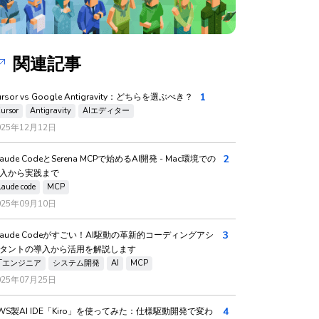
関連記事
1
ursor vs Google Antigravity：どちらを選ぶべき？
ursor
Antigravity
AIエディター
025年12月12日
2
laude CodeとSerena MCPで始めるAI開発 - Mac環境での
入から実践まで
laude code
MCP
025年09月10日
3
laude Codeがすごい！AI駆動の革新的コーディングアシ
タントの導入から活用を解説します
ITエンジニア
システム開発
AI
MCP
025年07月25日
4
WS製AI IDE「Kiro」を使ってみた：仕様駆動開発で変わ