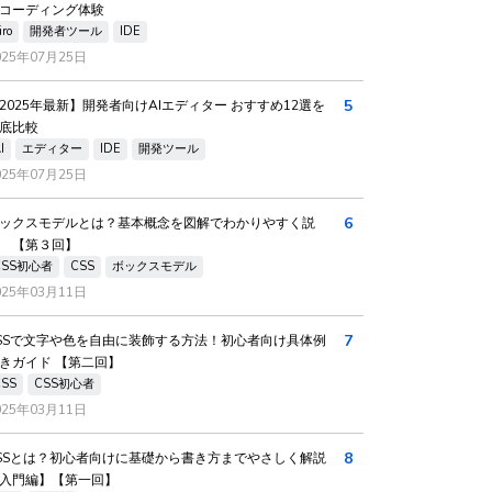
コーディング体験
iro
開発者ツール
IDE
025年07月25日
5
2025年最新】開発者向けAIエディター おすすめ12選を
底比較
I
エディター
IDE
開発ツール
025年07月25日
6
ックスモデルとは？基本概念を図解でわかりやすく説
 【第３回】
CSS初心者
CSS
ボックスモデル
025年03月11日
7
SSで文字や色を自由に装飾する方法！初心者向け具体例
きガイド 【第二回】
CSS
CSS初心者
025年03月11日
8
SSとは？初心者向けに基礎から書き方までやさしく解説
入門編】【第一回】