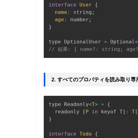
interface
User
{
name
:
 string
;
age
:
 number
;
}
type OptionalUser 
=
 Optional
<
// 結果: { name?: string; age?
2. すべてのプロパティを読み取り専
type Readonly
<
T
>
=
{
  readonly 
[
P
in
 keyof 
T
]
:
T
[
}
interface
Todo
{