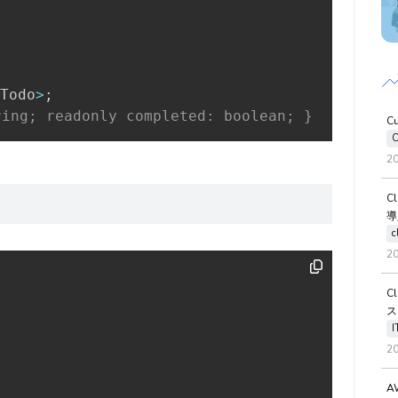
Todo
>
;
ing; readonly completed: boolean; }
C
C
2
C
導
c
2
C
ス
2
A