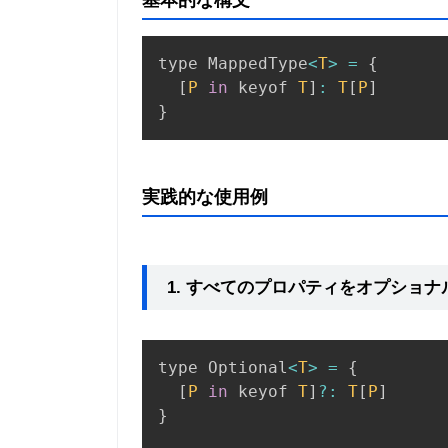
基本的な構文
type MappedType
<
T
>
=
{
[
P
in
 keyof 
T
]
:
T
[
P
]
}
実践的な使用例
1. すべてのプロパティをオプショナ
type Optional
<
T
>
=
{
[
P
in
 keyof 
T
]
?
:
T
[
P
]
}