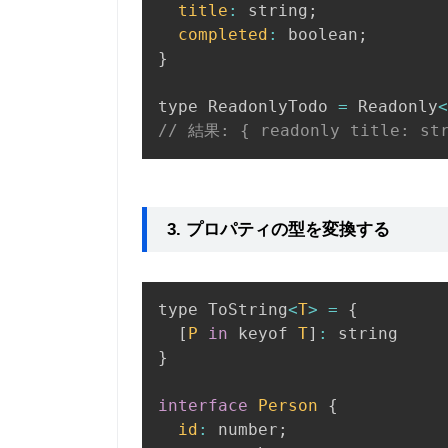
title
:
 string
;
completed
:
 boolean
;
}
type ReadonlyTodo 
=
 Readonly
<
// 結果: { readonly title: str
3. プロパティの型を変換する
type ToString
<
T
>
=
{
[
P
in
 keyof 
T
]
:
}
interface
Person
{
id
:
 number
;