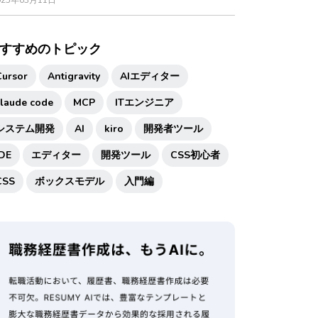
025年03月11日
すすめのトピック
Cursor
Antigravity
AIエディター
claude code
MCP
ITエンジニア
システム開発
AI
kiro
開発者ツール
IDE
エディター
開発ツール
CSS初心者
CSS
ボックスモデル
入門編