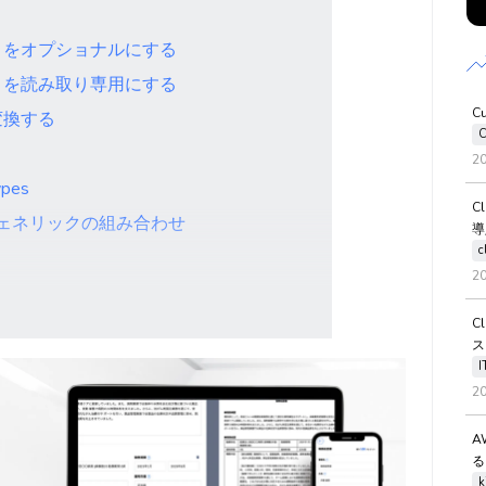
ティをオプショナルにする
ティを読み取り専用にする
C
変換する
C
2
pes
C
esとジェネリックの組み合わせ
導
c
2
C
る
ス
パティの処理
2
A
る
k