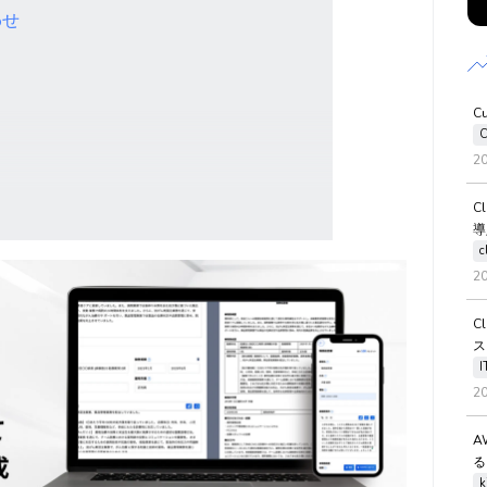
わせ
C
C
2
C
導
c
2
C
ス
2
A
る
k