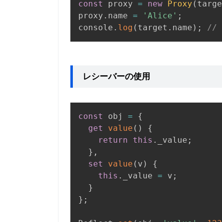
const
 proxy 
=
new
Proxy
(
targe
proxy
.
name 
=
'Alice'
;
console
.
log
(
target
.
name
)
;
// 
レシーバーの使用
const
 obj 
=
{
get
value
(
)
{
return
this
.
_value
;
}
,
set
value
(
v
)
{
this
.
_value 
=
 v
;
}
}
;