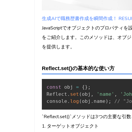
生成AIで職務歴書作成を瞬間作成！ RESUMY
JavaScriptでオブジェクトのプロパティを設
をご紹介します。このメソッドは、オブジ
を提供します。
Reflect.set()の基本的な使い方
const
 obj 
=
{
}
;
Reflect
.
set
(
obj
,
'name'
,
'Joh
console
.
log
(
obj
.
name
)
;
// "Jo
`Reflect.set()`メソッドは3つの主要
1. ターゲットオブジェクト