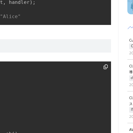
t
,
 handler
)
;
"Alice"
C
C
2
C
導
c
2
C
ス
2
A