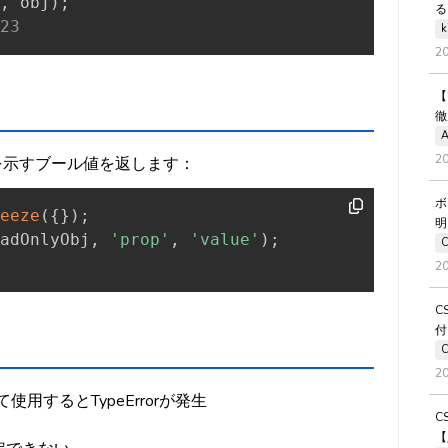
,
 obj
)
;
る
23
k
2
【
徹
A
2
どうかを示すブール値を返します：
ボ
eeze
(
{
}
)
;
明
adOnlyObj
,
'prop'
,
'value'
)
;
2
C
付
2
として使用するとTypeErrorが発生
C
【