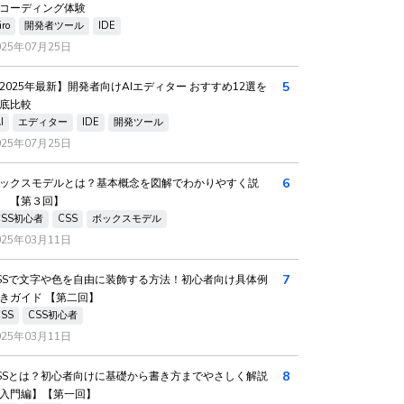
コーディング体験
iro
開発者ツール
IDE
025年07月25日
5
2025年最新】開発者向けAIエディター おすすめ12選を
底比較
I
エディター
IDE
開発ツール
025年07月25日
6
ックスモデルとは？基本概念を図解でわかりやすく説
 【第３回】
CSS初心者
CSS
ボックスモデル
025年03月11日
7
SSで文字や色を自由に装飾する方法！初心者向け具体例
きガイド 【第二回】
CSS
CSS初心者
025年03月11日
8
SSとは？初心者向けに基礎から書き方までやさしく解説
入門編】【第一回】