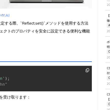
2
.AI
【
徹
定する際、`Reflect.set()`メソッドを使用する方法
A
ェクトのプロパティを安全に設定できる便利な機能
2
ボ
明
2
C
付
n'
)
;
2
hn"
C
な引数を受け取ります：
【