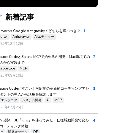
新着記事
1
ursor vs Google Antigravity：どちらを選ぶべき？
ursor
Antigravity
AIエディター
025年12月12日
2
laude CodeとSerena MCPで始めるAI開発 - Mac環境での
入から実践まで
laude code
MCP
025年09月10日
3
laude Codeがすごい！AI駆動の革新的コーディングアシ
タントの導入から活用を解説します
ITエンジニア
システム開発
AI
MCP
025年07月25日
4
WS製AI IDE「Kiro」を使ってみた：仕様駆動開発で変わ
コーディング体験
iro
開発者ツール
IDE