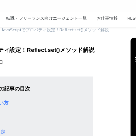
転職・フリーランス向けエージェント一覧
お仕事情報
RES
t() - JavaScriptでプロパティ設定！Reflect.set()メソッド解説
でプロパティ設定！Reflect.set()メソッド解説
7日
の記事の目次
使い方
設定