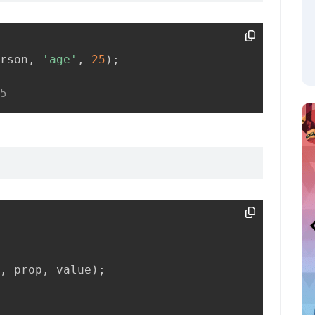
rson
,
'age'
,
25
)
;
5
,
 prop
,
 value
)
;