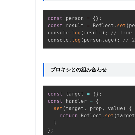
const
 person 
=
{
}
;
const
 result 
=
 Reflect
.
set
(
pe
console
.
log
(
result
)
;
// true
console
.
log
(
person
.
age
)
;
// 2
プロキシとの組み合わせ
const
 target 
=
{
}
;
const
 handler 
=
{
set
(
target
,
 prop
,
 value
)
{
return
 Reflect
.
set
(
target
}
}
;