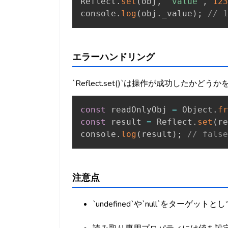
Reflect
.
set
(
obj
,
'value'
,
123
console
.
log
(
obj
.
_value
)
;
// 1
エラーハンドリング
`Reflect.set()`は操作が成功したか
const
 readOnlyObj 
=
 Object
.
fr
const
 result 
=
 Reflect
.
set
(
re
console
.
log
(
result
)
;
// false
注意点
`undefined`や`null`をターゲット