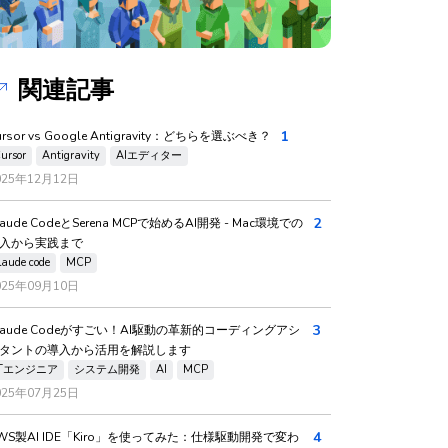
関連記事
1
ursor vs Google Antigravity：どちらを選ぶべき？
ursor
Antigravity
AIエディター
025年12月12日
2
laude CodeとSerena MCPで始めるAI開発 - Mac環境での
入から実践まで
laude code
MCP
025年09月10日
3
laude Codeがすごい！AI駆動の革新的コーディングアシ
タントの導入から活用を解説します
ITエンジニア
システム開発
AI
MCP
025年07月25日
4
WS製AI IDE「Kiro」を使ってみた：仕様駆動開発で変わ