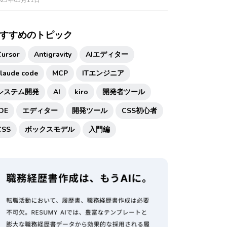
025年03月11日
すすめのトピック
Cursor
Antigravity
AIエディター
claude code
MCP
ITエンジニア
システム開発
AI
kiro
開発者ツール
IDE
エディター
開発ツール
CSS初心者
CSS
ボックスモデル
入門編