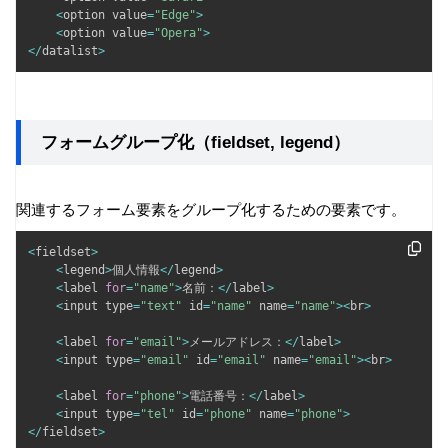
<
option value
=
"Edge"
>
<
option value
=
"Opera"
>
<
/
datalist
>
フォームグループ化（fieldset, legend）
関連するフォーム要素をグループ化するための要素です。
<
fieldset
>
<
legend
>
個人情報
<
/
legend
>
<
label 
for
=
"name"
>
名前：
<
/
label
>
<
input type
=
"text"
 id
=
"name"
 name
=
"name"
>
<
br
>
<
label 
for
=
"email"
>
メールアドレス：
<
/
label
>
<
input type
=
"email"
 id
=
"email"
 name
=
"email"
>
<
br
>
<
label 
for
=
"phone"
>
電話番号：
<
/
label
>
<
input type
=
"tel"
 id
=
"phone"
 name
=
"phone"
>
<
/
fieldset
>