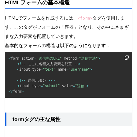
HTMLフォームの基本構造
HTTPSの使用
フォーム設計のベストプラクティス
HTMLでフォームを作成するには、
タグを使用しま
<form>
シンプルさを保つ
す。このタグがフォームの「容器」となり、その中にさまざ
論理的な順序でフィールドを配置
まな入力要素を配置していきます。
入力補助機能の活用
基本的なフォームの構造は以下のようになります：
プレースホルダーと例示の適切な使用
<
form action
=
"送信先のURL"
 method
=
"送信方法"
>
必須フィールドの明示
<
!
--
 ここに各種入力要素を配置 
--
>
エラーメッセージの明確な表示
<
input type
=
"text"
 name
=
"username"
>
進捗状況の表示
<
!
--
 送信ボタン 
--
>
<
input type
=
"submit"
 value
=
"送信"
>
モバイルファーストのデザイン
<
/
form
>
実践例：お問い合わせフォームの作成
HTML部分
CSS部分
formタグの主な属性
JavaScript部分
よくある質問 (FAQ)