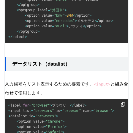
<
/
optgroup
>
<
optgroup label
=
"外国車"
>
<
option value
=
"bmw"
>
BMW
<
/
option
>
<
option value
=
"mercedes"
>
メルセデス
<
/
option
>
<
option value
=
"audi"
>
アウディ
<
/
option
>
<
/
optgroup
>
<
/
select
>
データリスト（datalist）
入力候補をリスト表示するための要素です。
と組み合
<input>
わせて使用します。
<
label 
for
=
"browser"
>
ブラウザ：
<
/
label
>
<
input list
=
"browsers"
 id
=
"browser"
 name
=
"browser"
>
<
datalist id
=
"browsers"
>
<
option value
=
"Chrome"
>
<
option value
=
"Firefox"
>
<
option value
=
"Safari"
>