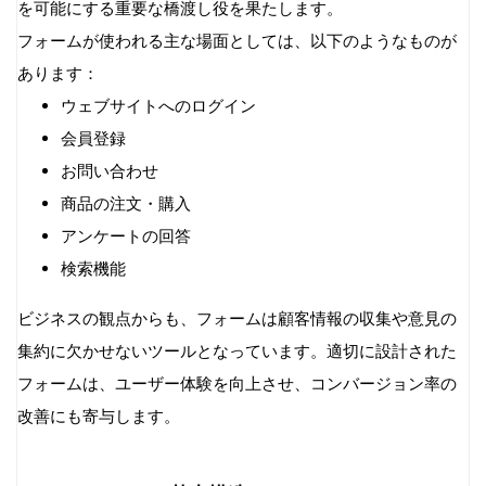
を可能にする重要な橋渡し役を果たします。
PHPによるフォーム処理の例
フォームが使われる主な場面としては、以下のようなものが
JavaScriptによるAjax送信
あります：
アクセシビリティに配慮したフォーム設計
ウェブサイトへのログイン
ラベルの適切な使用
会員登録
WAI-ARIAの活用
お問い合わせ
エラーメッセージの適切な表示
商品の注文・購入
キーボード操作のサポート
アンケートの回答
レスポンシブフォームデザイン
検索機能
メディアクエリの活用
タッチ操作への対応
ビジネスの観点からも、フォームは顧客情報の収集や意見の
適切な入力タイプの使用
集約に欠かせないツールとなっています。適切に設計された
フォームのセキュリティ対策
フォームは、ユーザー体験を向上させ、コンバージョン率の
CSRF対策
改善にも寄与します。
入力値のエスケープ処理
SQLインジェクション対策