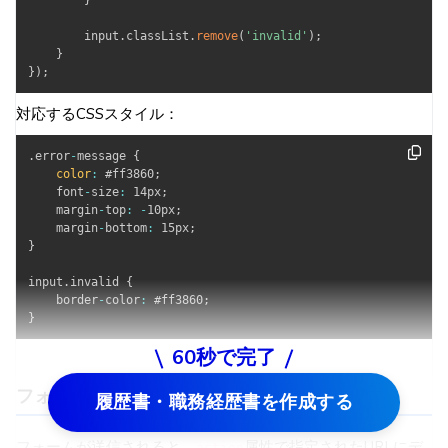
}
        input
.
classList
.
remove
(
'invalid'
)
;
}
}
)
;
対応するCSSスタイル：
.
error
-
message 
{
color
:
 #ff3860
;
    font
-
size
:
 14px
;
    margin
-
top
:
-
10px
;
    margin
-
bottom
:
 15px
;
}
input
.
invalid 
{
    border
-
color
:
 #ff3860
;
}
60秒で完了
フォーム送信とデータ処理
履歴書・職務経歴書を作成する
フォームが送信されると、
属性で指定されたURLにデ
action