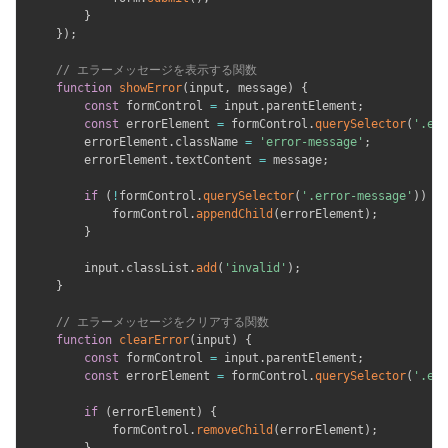
}
}
)
;
// エラーメッセージを表示する関数
function
showError
(
input
,
 message
)
{
const
 formControl 
=
 input
.
parentElement
;
const
 errorElement 
=
 formControl
.
querySelector
(
'.err
        errorElement
.
className 
=
'error-message'
;
        errorElement
.
textContent 
=
 message
;
if
(
!
formControl
.
querySelector
(
'.error-message'
)
)
{
            formControl
.
appendChild
(
errorElement
)
;
}
        input
.
classList
.
add
(
'invalid'
)
;
}
// エラーメッセージをクリアする関数
function
clearError
(
input
)
{
const
 formControl 
=
 input
.
parentElement
;
const
 errorElement 
=
 formControl
.
querySelector
(
'.err
if
(
errorElement
)
{
            formControl
.
removeChild
(
errorElement
)
;