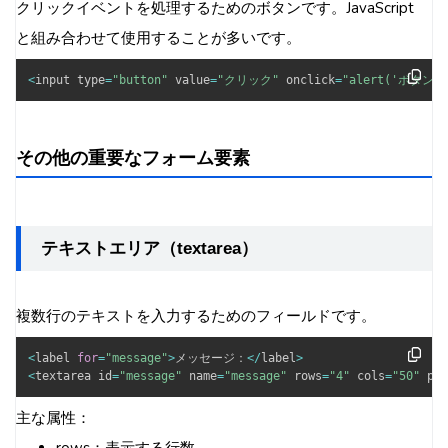
クリックイベントを処理するためのボタンです。JavaScript
と組み合わせて使用することが多いです。
<
input type
=
"button"
 value
=
"クリック"
 onclick
=
"alert('ボタ
その他の重要なフォーム要素
テキストエリア（textarea）
複数行のテキストを入力するためのフィールドです。
<
label 
for
=
"message"
>
メッセージ：
<
/
label
>
<
textarea id
=
"message"
 name
=
"message"
 rows
=
"4"
 cols
=
"50"
 pla
主な属性：