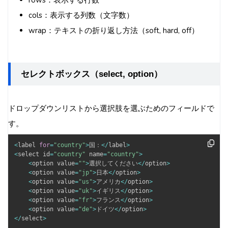
rows：表示する行数
cols：表示する列数（文字数）
wrap：テキストの折り返し方法（soft, hard, off）
セレクトボックス（select, option）
ドロップダウンリストから選択肢を選ぶためのフィールドで
す。
<
label 
for
=
"country"
>
国：
<
/
label
>
<
select id
=
"country"
 name
=
"country"
>
<
option value
=
""
>
選択してください
<
/
option
>
<
option value
=
"jp"
>
日本
<
/
option
>
<
option value
=
"us"
>
アメリカ
<
/
option
>
<
option value
=
"uk"
>
イギリス
<
/
option
>
<
option value
=
"fr"
>
フランス
<
/
option
>
<
option value
=
"de"
>
ドイツ
<
/
option
>
<
/
select
>