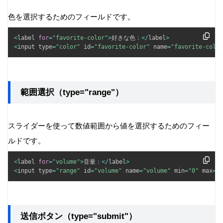
色を選択するためのフィールドです。
<
label 
for
=
"favorite-color"
>
好きな色：
<
/
label
>
<
input type
=
"color"
 id
=
"favorite-color"
 name
=
"favorite-color
範囲選択（type="range"）
スライダーを使って数値範囲から値を選択するためのフィー
ルドです。
<
label 
for
=
"volume"
>
音量：
<
/
label
>
<
input type
=
"range"
 id
=
"volume"
 name
=
"volume"
 min
=
"0"
 max
=
"1
送信ボタン（type="submit"）