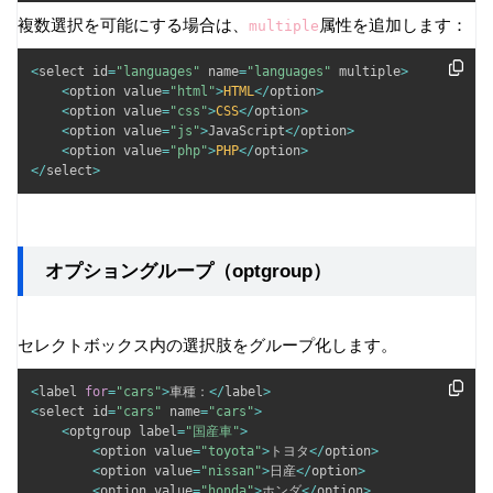
複数選択を可能にする場合は、
属性を追加します：
multiple
<
select id
=
"languages"
 name
=
"languages"
 multiple
>
<
option value
=
"html"
>
HTML
<
/
option
>
<
option value
=
"css"
>
CSS
<
/
option
>
<
option value
=
"js"
>
JavaScript
<
/
option
>
<
option value
=
"php"
>
PHP
<
/
option
>
<
/
select
>
オプショングループ（optgroup）
セレクトボックス内の選択肢をグループ化します。
<
label 
for
=
"cars"
>
車種：
<
/
label
>
<
select id
=
"cars"
 name
=
"cars"
>
<
optgroup label
=
"国産車"
>
<
option value
=
"toyota"
>
トヨタ
<
/
option
>
<
option value
=
"nissan"
>
日産
<
/
option
>
<
option value
=
"honda"
>
ホンダ
<
/
option
>