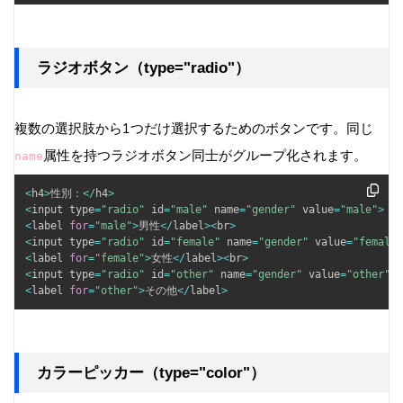
ラジオボタン（type="radio"）
複数の選択肢から1つだけ選択するためのボタンです。同じ
属性を持つラジオボタン同士がグループ化されます。
name
<
h4
>
性別：
<
/
h4
>
<
input type
=
"radio"
 id
=
"male"
 name
=
"gender"
 value
=
"male"
>
<
label 
for
=
"male"
>
男性
<
/
label
>
<
br
>
<
input type
=
"radio"
 id
=
"female"
 name
=
"gender"
 value
=
"female"
<
label 
for
=
"female"
>
女性
<
/
label
>
<
br
>
<
input type
=
"radio"
 id
=
"other"
 name
=
"gender"
 value
=
"other"
>
<
label 
for
=
"other"
>
その他
<
/
label
>
カラーピッカー（type="color"）