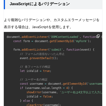
JavaScriptによるバリデーション
より複雑なバリデーションや、カスタムエラーメッセージを
表示する場合は、JavaScriptを使用します。
document
.
addEventListener
(
'DOMContentLoaded'
,
function
(
)
{
const
 form 
=
 document
.
getElementById
(
'myForm'
)
;
    form
.
addEventListener
(
'submit'
,
function
(
event
)
{
// フォームの送信をいったん停止
        event
.
preventDefault
(
)
;
// 各フィールドの検証
let
 isValid 
=
true
;
// ユーザー名の検証
const
 username 
=
 document
.
getElementById
(
'username'
)
if
(
username
.
value
.
length 
<
4
)
{
showError
(
username
,
'ユーザー名は4文字以上で入力して
            isValid 
=
false
;
}
else
{
clearError
(
username
)
;