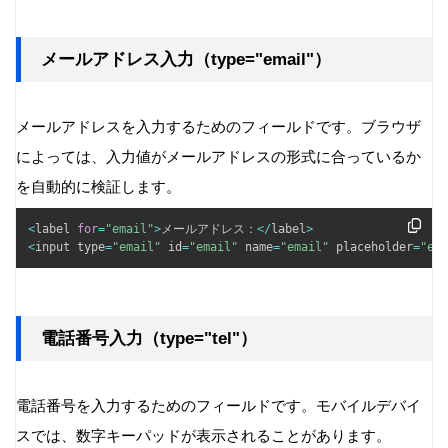
メールアドレス入力（type="email"）
メールアドレスを入力するためのフィールドです。ブラウザ
によっては、入力値がメールアドレスの形式に合っているか
を自動的に検証します。
<
label 
for
=
"email"
>
メールアドレス：
<
/
label
>
<
input type
=
"email"
 id
=
"email"
 name
=
"email"
 placeholder
=
"exa
電話番号入力（type="tel"）
電話番号を入力するためのフィールドです。モバイルデバイ
スでは、数字キーパッドが表示されることがあります。