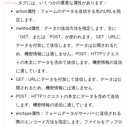
タグには、いくつかの重要な属性があります：
<form>
Q: フォームで収集したデータはどのように保存
action属性：フォームのデータを送信する先のURLを指
すればよいですか？
定します。
Q: フォームにreCAPTCHAを実装するにはどう
method属性：データの送信方法を指定します。主に
すればよいですか？
「GET」または「POST」が使われます。 GET：URLに
Q: フォームの入力内容を自動保存する方法はあ
データを付加して送信します。データは公開されるた
りますか？
め、機密情報には適しません。POST：HTTPリクエス
Q: 複数ステップのフォームを作成するにはどう
トの本文にデータを含めて送信します。機密情報の送信
すればよいですか？
に適しています。
Q: フォームでアップロードされたファイルのサ
GET：URLにデータを付加して送信します。データは公
イズ制限はどのように設定しますか？
開されるため、機密情報には適しません。
Q: フォームの送信後に確認メールを自動送信す
POST：HTTPリクエストの本文にデータを含めて送信
るには？
します。機密情報の送信に適しています。
Q: フォームの内容をPDFとして生成するにはど
enctype属性：フォームデータがサーバーに送信される
うすればよいですか？
際のエンコード方法を指定します。ファイルをアップロ
まとめ