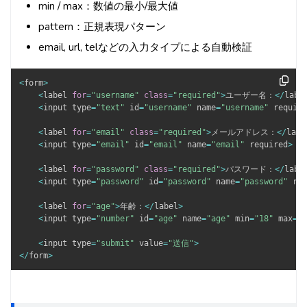
min / max：数値の最小/最大値
pattern：正規表現パターン
email, url, telなどの入力タイプによる自動検証
<
form
>
<
label 
for
=
"username"
class
=
"required"
>
ユーザー名：
<
/
labe
<
input type
=
"text"
 id
=
"username"
 name
=
"username"
 require
<
label 
for
=
"email"
class
=
"required"
>
メールアドレス：
<
/
labe
<
input type
=
"email"
 id
=
"email"
 name
=
"email"
 required
>
<
label 
for
=
"password"
class
=
"required"
>
パスワード：
<
/
labe
<
input type
=
"password"
 id
=
"password"
 name
=
"password"
 req
<
label 
for
=
"age"
>
年齢：
<
/
label
>
<
input type
=
"number"
 id
=
"age"
 name
=
"age"
 min
=
"18"
 max
=
"1
<
input type
=
"submit"
 value
=
"送信"
>
<
/
form
>