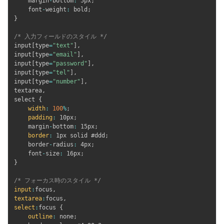
    margin
-
bottom
:
 5px
;
    font
-
weight
:
 bold
;
}
/* 入力フィールドのスタイル */
input
[
type
=
"text"
]
,
input
[
type
=
"email"
]
,
input
[
type
=
"password"
]
,
input
[
type
=
"tel"
]
,
input
[
type
=
"number"
]
,
textarea
,
select 
{
width
:
100
%
;
padding
:
 10px
;
    margin
-
bottom
:
 15px
;
border
:
 1px solid #ddd
;
    border
-
radius
:
 4px
;
    font
-
size
:
 16px
;
}
/* フォーカス時のスタイル */
input
:
focus
,
textarea
:
focus
,
select
:
focus 
{
outline
:
 none
;