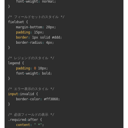
    font
-
weight
:
 normal
;
}
/* フィールドセットのスタイル */
fieldset 
{
    margin
-
bottom
:
 20px
;
padding
:
 15px
;
border
:
 1px solid #ddd
;
    border
-
radius
:
 4px
;
}
/* レジェンドのスタイル */
legend 
{
padding
:
0
 10px
;
    font
-
weight
:
 bold
;
}
/* エラー表示のスタイル */
input
:
invalid 
{
    border
-
color
:
 #ff3860
;
}
/* 必須フィールドの表示 */
.
required
:
after 
{
content
:
" *"
;