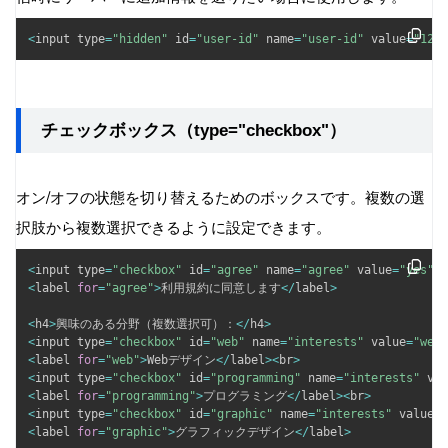
<
input type
=
"hidden"
 id
=
"user-id"
 name
=
"user-id"
 value
=
"1234
チェックボックス（type="checkbox"）
オン/オフの状態を切り替えるためのボックスです。複数の選
択肢から複数選択できるように設定できます。
<
input type
=
"checkbox"
 id
=
"agree"
 name
=
"agree"
 value
=
"yes"
>
<
label 
for
=
"agree"
>
利用規約に同意します
<
/
label
>
<
h4
>
興味のある分野（複数選択可）：
<
/
h4
>
<
input type
=
"checkbox"
 id
=
"web"
 name
=
"interests"
 value
=
"web"
<
label 
for
=
"web"
>
Webデザイン
<
/
label
>
<
br
>
<
input type
=
"checkbox"
 id
=
"programming"
 name
=
"interests"
 val
<
label 
for
=
"programming"
>
プログラミング
<
/
label
>
<
br
>
<
input type
=
"checkbox"
 id
=
"graphic"
 name
=
"interests"
 value
=
"
<
label 
for
=
"graphic"
>
グラフィックデザイン
<
/
label
>