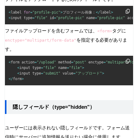
<
label 
for
=
"profile-pic"
>
プロフィール画像：
<
/
label
>
<
input type
=
"file"
 id
=
"profile-pic"
 name
=
"profile-pic"
 accep
ファイルアップロードを含むフォームでは、
タグに
<form>
を指定する必要がありま
enctype="multipart/form-data"
す。
<
form action
=
"/upload"
 method
=
"post"
 enctype
=
"multipart/form
<
input type
=
"file"
 name
=
"file"
>
<
input type
=
"submit"
 value
=
"アップロード"
>
<
/
form
>
隠しフィールド（type="hidden"）
ユーザーには表示されない隠しフィールドです。フォーム送
信時にサーバーに追加情報を送りたい場合に使用します。