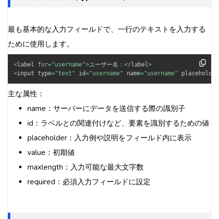
最も基本的な入力フィールドで、一行のテキストを入力する
ために使用します。
<
label 
for
=
"username"
>
ユーザー名：
<
/
label
>
<
input type
=
"text"
 id
=
"username"
 name
=
"username"
 placeholder
主な属性：
name：サーバーにデータを送信する際の識別子
id：ラベルとの関連付けなど、要素を識別するための値
placeholder：入力例や説明をフィールド内に表示
value：初期値
maxlength：入力可能な最大文字数
required：必須入力フィールドに設定