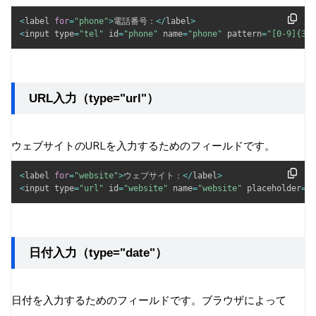
<
label 
for
=
"phone"
>
電話番号：
<
/
label
>
<
input type
=
"tel"
 id
=
"phone"
 name
=
"phone"
 pattern
=
"[0-9]{3}-
URL入力（type="url"）
ウェブサイトのURLを入力するためのフィールドです。
<
label 
for
=
"website"
>
ウェブサイト：
<
/
label
>
<
input type
=
"url"
 id
=
"website"
 name
=
"website"
 placeholder
=
"h
日付入力（type="date"）
日付を入力するためのフィールドです。ブラウザによって