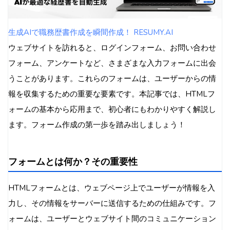
範囲選択（type="range"）
送信ボタン（type="submit"）
生成AIで職務歴書作成を瞬間作成！ RESUMY.AI
リセットボタン（type="reset"）
ウェブサイトを訪れると、ログインフォーム、お問い合わせ
通常のボタン（type="button"）
フォーム、アンケートなど、さまざまな入力フォームに出会
その他の重要なフォーム要素
うことがあります。これらのフォームは、ユーザーからの情
テキストエリア（textarea）
報を収集するための重要な要素です。本記事では、HTMLフ
セレクトボックス（select, option）
ォームの基本から応用まで、初心者にもわかりやすく解説し
オプショングループ（optgroup）
ます。フォーム作成の第一歩を踏み出しましょう！
データリスト（datalist）
フォームグループ化（fieldset, legend）
フォームとは何か？その重要性
フォームのスタイリング
フォームバリデーション（入力値の検証）
HTMLフォームとは、ウェブページ上でユーザーが情報を入
HTML5によるバリデーション
力し、その情報をサーバーに送信するための仕組みです。フ
JavaScriptによるバリデーション
ォームは、ユーザーとウェブサイト間のコミュニケーション
フォーム送信とデータ処理