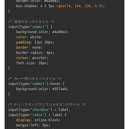
    border
-
color
:
 #4a90e2
;
    box
-
shadow
:
0
0
 5px 
rgba
(
74
,
144
,
226
,
0.5
)
;
}
/* 送信ボタンのスタイル */
input
[
type
=
"submit"
]
{
    background
-
color
:
 #4a90e2
;
color
:
 white
;
padding
:
 12px 20px
;
border
:
 none
;
    border
-
radius
:
 4px
;
cursor
:
 pointer
;
    font
-
size
:
 16px
;
}
/* ホバー時のボタンスタイル */
input
[
type
=
"submit"
]
:
hover 
{
    background
-
color
:
 #357ae8
;
}
/* チェックボックスとラジオボタンのラベル */
input
[
type
=
"checkbox"
]
+
 label
,
input
[
type
=
"radio"
]
+
 label 
{
display
:
 inline
-
block
;
    margin
-
left
:
 5px
;