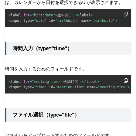
は、カレンダーから日付を選択できるUIが表示されます。
<
label 
for
=
"birthdate"
>
生年月日：
<
/
label
>
<
input type
=
"date"
 id
=
"birthdate"
 name
=
"birthdate"
>
時間入力（type="time"）
時間を入力するためのフィールドです。
<
label 
for
=
"meeting-time"
>
会議時間：
<
/
label
>
<
input type
=
"time"
 id
=
"meeting-time"
 name
=
"meeting-time"
>
ファイル選択（type="file"）
ファイルをアップロードするためのフィールドです。