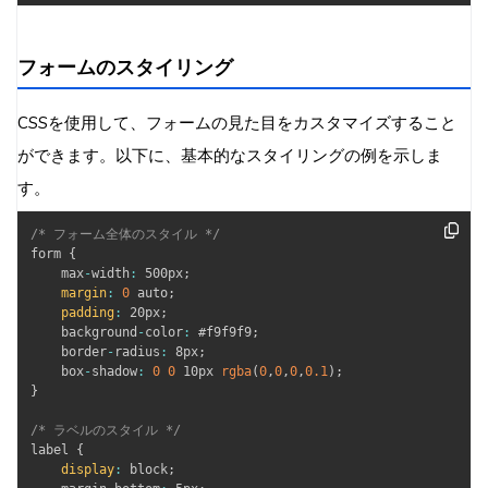
フォームのスタイリング
CSSを使用して、フォームの見た目をカスタマイズすること
ができます。以下に、基本的なスタイリングの例を示しま
す。
/* フォーム全体のスタイル */
form 
{
    max
-
width
:
 500px
;
margin
:
0
 auto
;
padding
:
 20px
;
    background
-
color
:
 #f9f9f9
;
    border
-
radius
:
 8px
;
    box
-
shadow
:
0
0
 10px 
rgba
(
0
,
0
,
0
,
0.1
)
;
}
/* ラベルのスタイル */
label 
{
display
:
 block
;