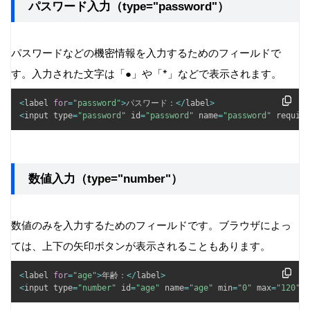
パスワード入力（type="password"）
パスワードなどの機密情報を入力するためのフィールドで
す。入力された文字は「●」や「*」などで表示されます。
<
label 
for
=
"password"
>
パスワード：
<
/
label
>
<
input type
=
"password"
 id
=
"password"
 name
=
"password"
 require
数値入力（type="number"）
数値のみを入力するためのフィールドです。ブラウザによっ
ては、上下の矢印ボタンが表示されることもあります。
<
label 
for
=
"age"
>
年齢：
<
/
label
>
<
input type
=
"number"
 id
=
"age"
 name
=
"age"
 min
=
"0"
 max
=
"120"
>