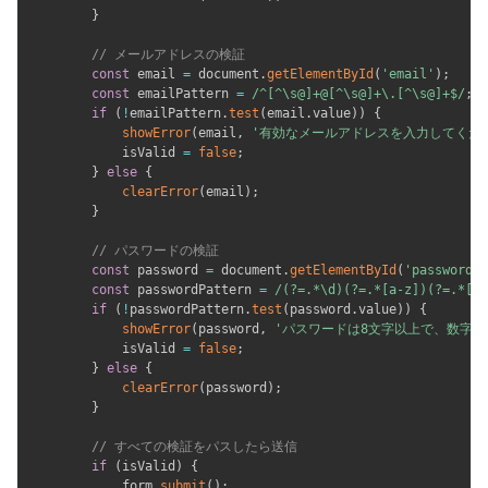
}
// メールアドレスの検証
const
 email 
=
 document
.
getElementById
(
'email'
)
;
const
 emailPattern 
=
/
^[^\s@]+@[^\s@]+\.[^\s@]+$
/
;
if
(
!
emailPattern
.
test
(
email
.
value
)
)
{
showError
(
email
,
'有効なメールアドレスを入力してくだ
            isValid 
=
false
;
}
else
{
clearError
(
email
)
;
}
// パスワードの検証
const
 password 
=
 document
.
getElementById
(
'password'
)
const
 passwordPattern 
=
/
(?=.*\d)(?=.*[a-z])(?=.*[A-
if
(
!
passwordPattern
.
test
(
password
.
value
)
)
{
showError
(
password
,
'パスワードは8文字以上で、数字
            isValid 
=
false
;
}
else
{
clearError
(
password
)
;
}
// すべての検証をパスしたら送信
if
(
isValid
)
{
            form
.
submit
(
)
;