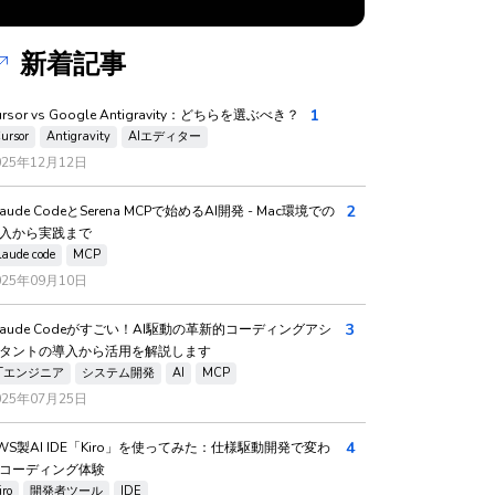
新着記事
1
ursor vs Google Antigravity：どちらを選ぶべき？
ursor
Antigravity
AIエディター
025年12月12日
2
laude CodeとSerena MCPで始めるAI開発 - Mac環境での
入から実践まで
laude code
MCP
025年09月10日
3
laude Codeがすごい！AI駆動の革新的コーディングアシ
タントの導入から活用を解説します
ITエンジニア
システム開発
AI
MCP
025年07月25日
4
WS製AI IDE「Kiro」を使ってみた：仕様駆動開発で変わ
コーディング体験
iro
開発者ツール
IDE