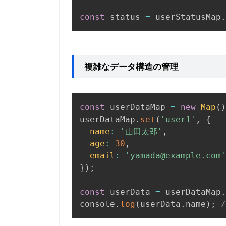
const
 status 
=
 userStatusMap
.
複雑なデータ構造の管理
const
 userDataMap 
=
new
Map
(
)
userDataMap
.
set
(
'user1'
,
{
name
:
'山田太郎'
,
age
:
30
,
email
:
'yamada@example.com'
}
)
;
const
 userData 
=
 userDataMap
.
console
.
log
(
userData
.
name
)
;