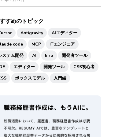
025年03月11日
すすめのトピック
Cursor
Antigravity
AIエディター
claude code
MCP
ITエンジニア
システム開発
AI
kiro
開発者ツール
IDE
エディター
開発ツール
CSS初心者
CSS
ボックスモデル
入門編