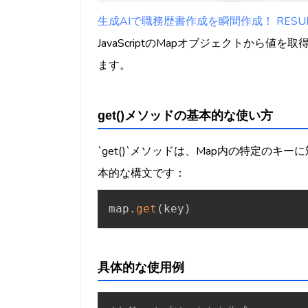
生成AIで職務歴書作成を瞬間作成！ RESUMY
JavaScriptのMapオブジェクトから値を
ます。
get()メソッドの基本的な使い方
`get()`メソッドは、Map内の特定の
本的な構文です：
map
.
get
(
key
)
具体的な使用例