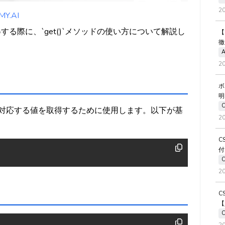
2
.AI
取得する際に、`get()`メソッドの使い方について解説し
【
徹
A
2
ボ
明
キーに対応する値を取得するために使用します。以下が基
2
C
付
2
C
【