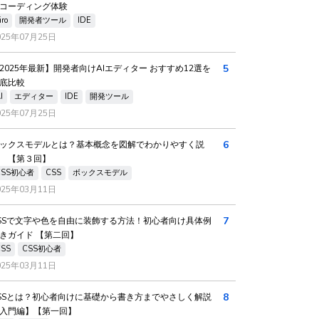
コーディング体験
iro
開発者ツール
IDE
025年07月25日
5
2025年最新】開発者向けAIエディター おすすめ12選を
底比較
I
エディター
IDE
開発ツール
025年07月25日
6
ックスモデルとは？基本概念を図解でわかりやすく説
 【第３回】
CSS初心者
CSS
ボックスモデル
025年03月11日
7
SSで文字や色を自由に装飾する方法！初心者向け具体例
きガイド 【第二回】
CSS
CSS初心者
025年03月11日
8
SSとは？初心者向けに基礎から書き方までやさしく解説
入門編】【第一回】