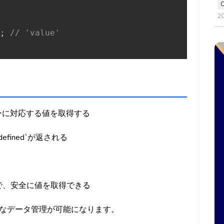
2
;
// 'value'
のキーに対応する値を取得する
fined`が返される
とで、安全に値を取得できる
なデータ管理が可能になります。