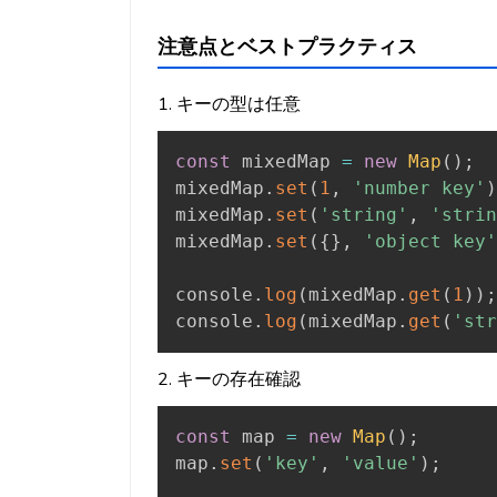
注意点とベストプラクティス
1. キーの型は任意
const
 mixedMap 
=
new
Map
(
)
;
mixedMap
.
set
(
1
,
'number key'
)
mixedMap
.
set
(
'string'
,
'strin
mixedMap
.
set
(
{
}
,
'object key'
console
.
log
(
mixedMap
.
get
(
1
)
)
;
console
.
log
(
mixedMap
.
get
(
'str
2. キーの存在確認
const
 map 
=
new
Map
(
)
;
map
.
set
(
'key'
,
'value'
)
;