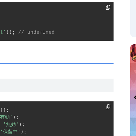
l'
)
)
;
// undefined
(
)
;
'有効'
)
;
'無効'
)
;
'保留中'
)
;