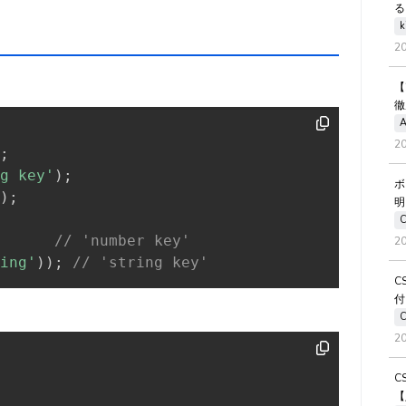
る
k
2
【
徹
A
2
;
g key'
)
;
ボ
)
;
明
// 'number key'
2
ing'
)
)
;
// 'string key'
C
付
2
C
【