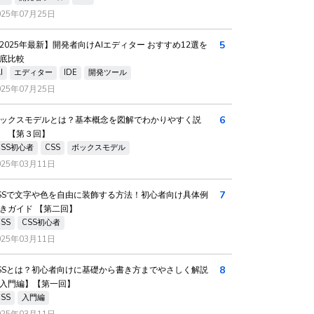
025年07月25日
5
2025年最新】開発者向けAIエディター おすすめ12選を
底比較
I
エディター
IDE
開発ツール
025年07月25日
6
ックスモデルとは？基本概念を図解でわかりやすく説
 【第３回】
CSS初心者
CSS
ボックスモデル
025年03月11日
7
SSで文字や色を自由に装飾する方法！初心者向け具体例
きガイド 【第二回】
CSS
CSS初心者
025年03月11日
8
SSとは？初心者向けに基礎から書き方までやさしく解説
入門編】【第一回】
CSS
入門編