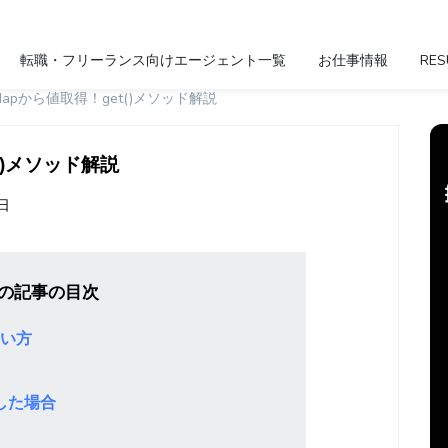
転職・フリーランス向けエージェント一覧
お仕事情報
RES
ptでMapから値取得！get()メソッド解説
t()メソッド解説
7日
の記事の目次
使い方
した場合