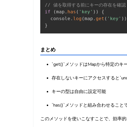
// 値を取得する前にキーの存在を確認
if
(
map
.
has
(
'key'
)
)
{
  console
.
log
(
map
.
get
(
'key'
)
)
}
まとめ
`get()`メソッドはMapから特定
存在しないキーにアクセスすると`unde
キーの型は自由に設定可能
`has()`メソッドと組み合わせるこ
このメソッドを使いこなすことで、効率的