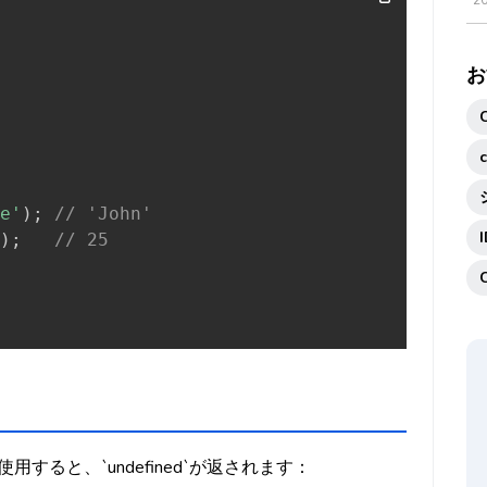
2
お
e'
)
;
// 'John'
)
;
// 25
用すると、`undefined`が返されます：