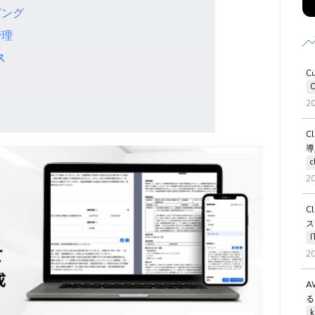
ピング
管理
ス
C
C
2
C
導
c
2
C
ス
2
A
る
k