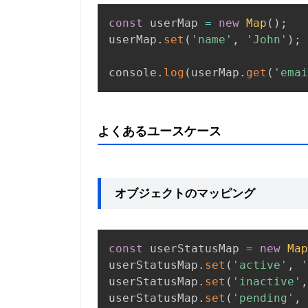
const
 userMap 
=
new
Map
(
)
;
userMap
.
set
(
'name'
,
'John'
)
;
console
.
log
(
userMap
.
get
(
'emai
よくあるユースケース
オブジェクトのマッピング
const
 userStatusMap 
=
new
Map
userStatusMap
.
set
(
'active'
,
userStatusMap
.
set
(
'inactive'
,
userStatusMap
.
set
(
'pending'
,