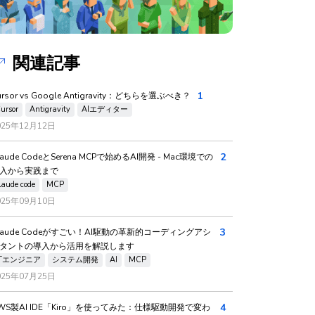
関連記事
1
ursor vs Google Antigravity：どちらを選ぶべき？
ursor
Antigravity
AIエディター
025年12月12日
2
laude CodeとSerena MCPで始めるAI開発 - Mac環境での
入から実践まで
laude code
MCP
025年09月10日
3
laude Codeがすごい！AI駆動の革新的コーディングアシ
タントの導入から活用を解説します
ITエンジニア
システム開発
AI
MCP
025年07月25日
4
WS製AI IDE「Kiro」を使ってみた：仕様駆動開発で変わ