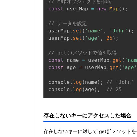
// Mapオブジェクトを作成
const
 userMap 
=
new
Map
(
)
;
// データを設定
userMap
.
set
(
'name'
,
'John'
)
;
userMap
.
set
(
'age'
,
25
)
;
// get()メソッドで値を取得
const
 name 
=
 userMap
.
get
(
'nam
const
 age 
=
 userMap
.
get
(
'age'
console
.
log
(
name
)
;
// 'John'
console
.
log
(
age
)
;
// 25
存在しないキーにアクセスした場合
存在しないキーに対して`get()`メソッドを使