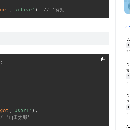
get
(
'active'
)
;
// '有効'
C
C
2
;
C
導
c
2
C
ス
get
(
'user1'
)
;
2
// '山田太郎'
A