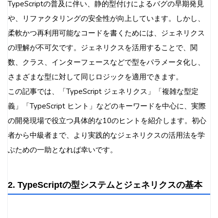
TypeScriptの普及に伴い、静的型付けによるバグの早期発見
パラメータ
や、リファクタリングの安全性が向上しています。しかし、
実装例2: inferと条件付き型の応用
柔軟かつ再利用可能なコードを書くためには、ジェネリクス
実装例3: Mapped TypesとUtility Typesの組み
の理解が不可欠です。ジェネリクスを活用することで、関
合わせ
数、クラス、インターフェースなどで型をパラメータ化し、
7. よくある落とし穴とトラブルシューティング
さまざまな型に対して同じロジックを適用できます。
8. まとめ
この記事では、「TypeScript ジェネリクス」「複雑な型定
9. 参考資料・リンク集
義」「TypeScript ヒント」などのキーワードを中心に、実際
の開発現場で役立つ具体的な10のヒントを紹介します。初心
者から中級者まで、より実践的なジェネリクスの活用法を学
ぶための一助となれば幸いです。
2. TypeScriptの型システムとジェネリクスの基本