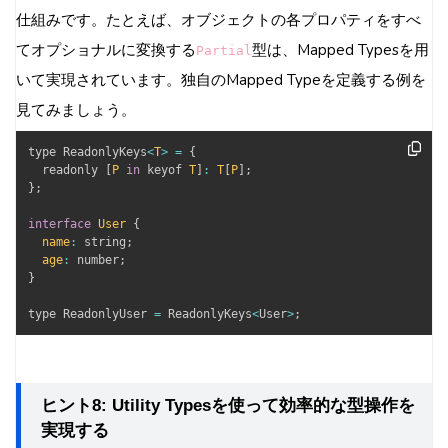
仕組みです。たとえば、オブジェクトの各プロパティをすべ
てオプショナルに変換する
型は、Mapped Typesを用
Partial
いて実現されています。独自のMapped Typeを定義する例を
見てみましょう。
type ReadonlyKeys
<
T
>
=
{
  readonly 
[
P
in
 keyof 
T
]
:
T
[
P
]
;
}
;
interface
User
{
name
:
 string
;
age
:
 number
;
}
type ReadonlyUser 
=
 ReadonlyKeys
<
User
>
;
ヒント8: Utility Typesを使って効率的な型操作を
実現する