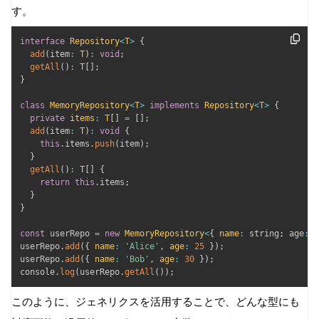
す。
interface
Repository
<
T
>
{
add
(
item
:
T
)
:
void
;
getAll
(
)
:
T
[
]
;
}
class
MemoryRepository
<
T
>
implements
Repository
<
T
>
{
private
items
:
T
[
]
=
[
]
;
add
(
item
:
T
)
:
void
{
this
.
items
.
push
(
item
)
;
}
getAll
(
)
:
T
[
]
{
return
this
.
items
;
}
}
const
 userRepo 
=
new
MemoryRepository
<
{
name
:
 string
;
 age
:
 n
userRepo
.
add
(
{
name
:
'Alice'
,
age
:
25
}
)
;
userRepo
.
add
(
{
name
:
'Bob'
,
age
:
30
}
)
;
console
.
log
(
userRepo
.
getAll
(
)
)
;
このように、ジェネリクスを活用することで、どんな型にも