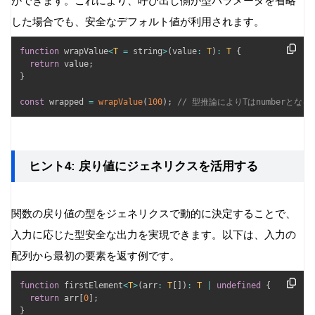
ができます。これにより、呼び出し側が型パラメータを省略
した場合でも、安全なデフォルト値が利用されます。
function
 wrapValue
<
T
=
 string
>
(
value
:
T
)
:
T
{
return
 value
;
}
const
 wrapped 
=
wrapValue
(
100
)
;
// 型推論によりTはnumberと
ヒント4: 戻り値にジェネリクスを活用する
関数の戻り値の型をジェネリクスで動的に決定することで、
入力に応じた型安全な出力を実現できます。以下は、入力の
配列から最初の要素を返す例です。
function
 firstElement
<
T
>
(
arr
:
T
[
]
)
:
T
|
undefined
{
return
 arr
[
0
]
;
}