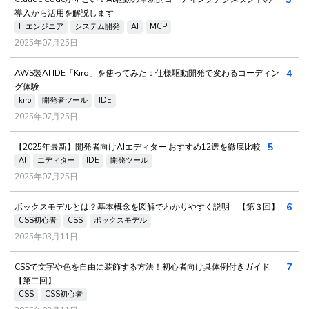
導入から活用を解説します
ITエンジニア
システム開発
AI
MCP
2025年07月25日
4
AWS製AI IDE「Kiro」を使ってみた：仕様駆動開発で変わるコーディン
グ体験
kiro
開発者ツール
IDE
2025年07月25日
5
【2025年最新】開発者向けAIエディター おすすめ12選を徹底比較
AI
エディター
IDE
開発ツール
2025年07月25日
6
ボックスモデルとは？基本概念を図解でわかりやすく説明 【第３回】
CSS初心者
CSS
ボックスモデル
2025年03月11日
7
CSSで文字や色を自由に装飾する方法！初心者向け具体例付きガイド
【第二回】
CSS
CSS初心者