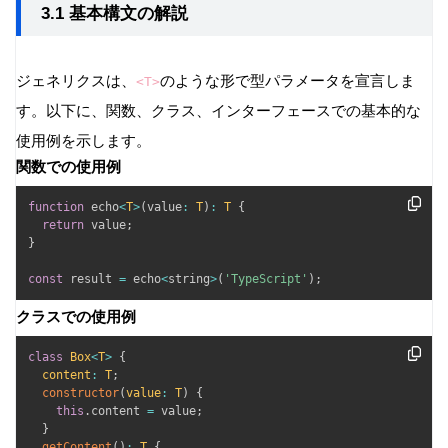
3.1 基本構文の解説
ジェネリクスは、
のような形で型パラメータを宣言しま
<T>
す。以下に、関数、クラス、インターフェースでの基本的な
使用例を示します。
関数での使用例
function
 echo
<
T
>
(
value
:
T
)
:
T
{
return
 value
;
}
const
 result 
=
 echo
<
string
>
(
'TypeScript'
)
;
クラスでの使用例
class
Box
<
T
>
{
content
:
T
;
constructor
(
value
:
T
)
{
this
.
content 
=
 value
;
}
getContent
(
)
:
T
{