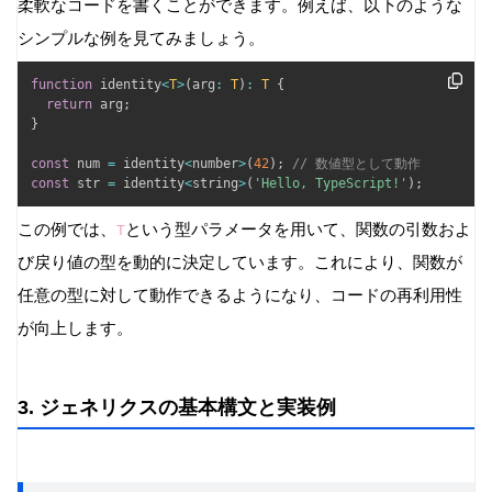
柔軟なコードを書くことができます。例えば、以下のような
シンプルな例を見てみましょう。
function
 identity
<
T
>
(
arg
:
T
)
:
T
{
return
 arg
;
}
const
 num 
=
 identity
<
number
>
(
42
)
;
// 数値型として動作
const
 str 
=
 identity
<
string
>
(
'Hello, TypeScript!'
)
;
この例では、
という型パラメータを用いて、関数の引数およ
T
び戻り値の型を動的に決定しています。これにより、関数が
任意の型に対して動作できるようになり、コードの再利用性
が向上します。
3. ジェネリクスの基本構文と実装例