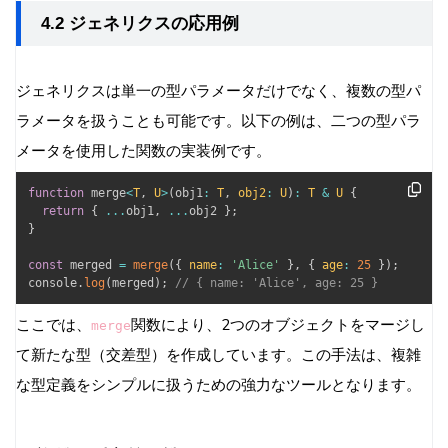
4.2 ジェネリクスの応用例
ジェネリクスは単一の型パラメータだけでなく、複数の型パ
ラメータを扱うことも可能です。以下の例は、二つの型パラ
メータを使用した関数の実装例です。
function
 merge
<
T
,
U
>
(
obj1
:
T
,
obj2
:
U
)
:
T
&
U
{
return
{
...
obj1
,
...
obj2 
}
;
}
const
 merged 
=
merge
(
{
name
:
'Alice'
}
,
{
age
:
25
}
)
;
console
.
log
(
merged
)
;
// { name: 'Alice', age: 25 }
ここでは、
関数により、2つのオブジェクトをマージし
merge
て新たな型（交差型）を作成しています。この手法は、複雑
な型定義をシンプルに扱うための強力なツールとなります。