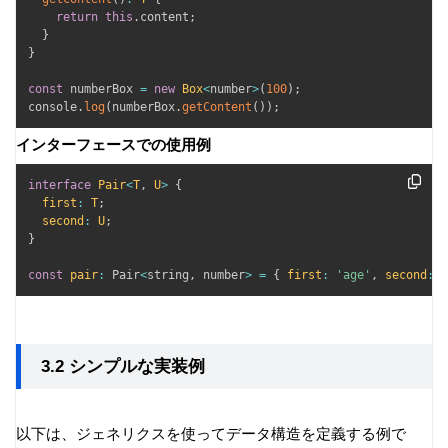
return
this
.
content
;
}
}
const
 numberBox 
=
new
Box
<
number
>
(
100
)
;
console
.
log
(
numberBox
.
getContent
(
)
)
;
インターフェースでの使用例
interface
Pair
<
T
,
U
>
{
first
:
T
;
second
:
U
;
}
const
pair
:
 Pair
<
string
,
 number
>
=
{
first
:
'age'
,
second
:
3
3.2 シンプルな実装例
以下は、ジェネリクスを使ってデータ構造を定義する例で