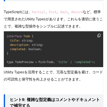
TypeScriptには、
、
、
、
など、標準
Partial
Pick
Omit
Record
で用意されたUtility Typesがあります。これらを適切に使うこ
とで、複雑な型操作をシンプルに記述できます。
interface
Todo
{
title
:
 string
;
description
:
 string
;
completed
:
 boolean
;
}
type TodoPreview 
=
 Pick
<
Todo
,
'title'
|
'completed'
>
;
Utility Typesを活用することで、冗長な型定義を避け、コード
の可読性と保守性を向上させることができます。
ヒント9: 複雑な型定義はコメントやドキュメント
で補完する