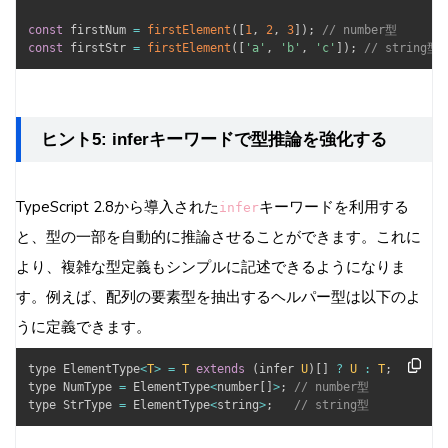
const
 firstNum 
=
firstElement
(
[
1
,
2
,
3
]
)
;
// number型
const
 firstStr 
=
firstElement
(
[
'a'
,
'b'
,
'c'
]
)
;
// string型
ヒント5: inferキーワードで型推論を強化する
TypeScript 2.8から導入された
キーワードを利用する
infer
と、型の一部を自動的に推論させることができます。これに
より、複雑な型定義もシンプルに記述できるようになりま
す。例えば、配列の要素型を抽出するヘルパー型は以下のよ
うに定義できます。
type ElementType
<
T
>
=
T
extends
(
infer 
U
)
[
]
?
U
:
T
;
type NumType 
=
 ElementType
<
number
[
]
>
;
// number型
type StrType 
=
 ElementType
<
string
>
;
// string型