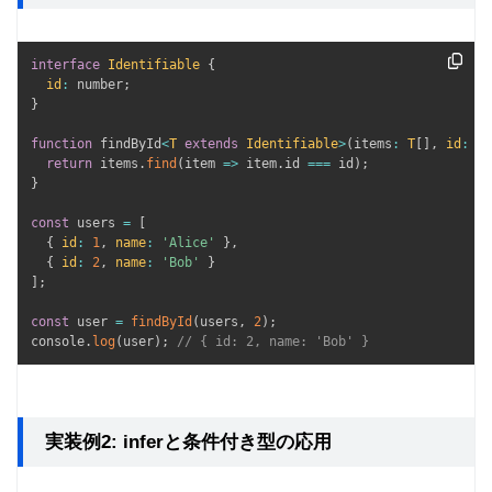
interface
Identifiable
{
id
:
 number
;
}
function
 findById
<
T
extends
Identifiable
>
(
items
:
T
[
]
,
id
:
 nu
return
 items
.
find
(
item
=>
 item
.
id 
===
 id
)
;
}
const
 users 
=
[
{
id
:
1
,
name
:
'Alice'
}
,
{
id
:
2
,
name
:
'Bob'
}
]
;
const
 user 
=
findById
(
users
,
2
)
;
console
.
log
(
user
)
;
// { id: 2, name: 'Bob' }
実装例2: inferと条件付き型の応用