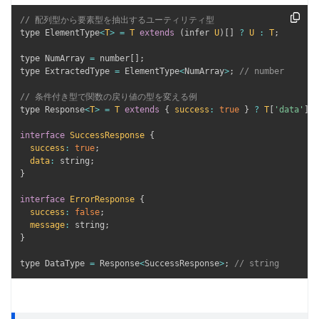
// 配列型から要素型を抽出するユーティリティ型
type ElementType
<
T
>
=
T
extends
(
infer 
U
)
[
]
?
U
:
T
;
type NumArray 
=
 number
[
]
;
type ExtractedType 
=
 ElementType
<
NumArray
>
;
// number
// 条件付き型で関数の戻り値の型を変える例
type Response
<
T
>
=
T
extends
{
success
:
true
}
?
T
[
'data'
]
:
interface
SuccessResponse
{
success
:
true
;
data
:
 string
;
}
interface
ErrorResponse
{
success
:
false
;
message
:
 string
;
}
type DataType 
=
 Response
<
SuccessResponse
>
;
// string