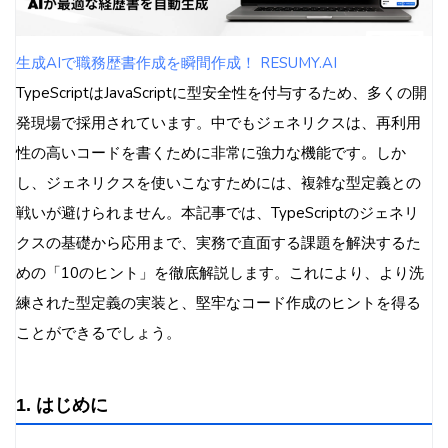
ヒント3: デフォルト型パラメータの設定
ヒント4: 戻り値にジェネリクスを活用する
生成AIで職務歴書作成を瞬間作成！ RESUMY.AI
ヒント5: inferキーワードで型推論を強化する
TypeScriptはJavaScriptに型安全性を付与するため、多くの開
ヒント6: 条件付き型 (Conditional Types) の活
発現場で採用されています。中でもジェネリクスは、再利用
用
性の高いコードを書くために非常に強力な機能です。しか
ヒント7: Mapped Typesとの組み合わせで型変
し、ジェネリクスを使いこなすためには、複雑な型定義との
換を行う
戦いが避けられません。本記事では、TypeScriptのジェネリ
ヒント8: Utility Typesを使って効率的な型操作
クスの基礎から応用まで、実務で直面する課題を解決するた
を実現する
めの「10のヒント」を徹底解説します。これにより、より洗
ヒント9: 複雑な型定義はコメントやドキュメン
練された型定義の実装と、堅牢なコード作成のヒントを得る
トで補完する
ことができるでしょう。
ヒント10: テストとリファクタリングで型の安
全性を保証する
1. はじめに
6. 具体的な実装例とコードスニペット
実装例1: 制約付きジェネリクスとデフォルト型