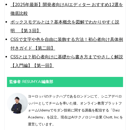
【2025年最新】開発者向けAIエディター おすすめ12選を
徹底比較
ボックスモデルとは？基本概念を図解でわかりやすく説
明 【第３回】
CSSで文字や色を自由に装飾する方法！初心者向け具体例
付きガイド 【第二回】
CSSとは？初心者向けに基礎から書き方までやさしく解説
【入門編】【第一回】
監修者: RESUMY.AI編集部
ヨーロッパのテックハブであるロンドンにて、シニアデベロ
ッパーとしてチームを率いた後、オンライン教育プラットフ
ォームUdemyでモダン技術に関する講義を配信する「Daiz
Academy」を設立。現在はAIテクノロジー企業 Chott, Inc.を
運営しています。