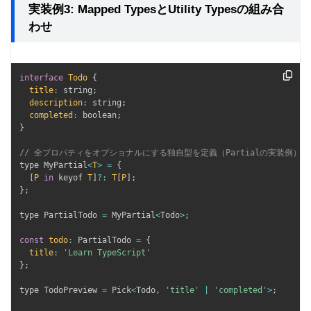
実装例3: Mapped TypesとUtility Typesの組み合
わせ
interface
Todo
{
title
:
 string
;
description
:
 string
;
completed
:
 boolean
;
}
// 全プロパティをオプショナルにする独自型を定義（Partialの実装例）
type MyPartial
<
T
>
=
{
[
P
in
 keyof 
T
]
?
:
T
[
P
]
;
}
;
type PartialTodo 
=
 MyPartial
<
Todo
>
;
const
todo
:
 PartialTodo 
=
{
title
:
'Learn TypeScript'
}
;
type TodoPreview 
=
 Pick
<
Todo
,
'title'
|
'completed'
>
;