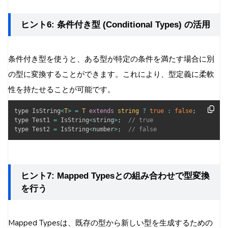
ヒント6: 条件付き型 (Conditional Types) の活用
条件付き型を使うと、ある型が特定の条件を満たす場合に別
の型に変換することができます。これにより、型定義に柔軟
性を持たせることが可能です。
type IsString
<
T
>
=
T
extends
string
?
true
:
false
;
type Test1 
=
 IsString
<
string
>
;
// true
type Test2 
=
 IsString
<
number
>
;
// false
ヒント7: Mapped Typesとの組み合わせで型変換
を行う
Mapped Typesは、既存の型から新しい型を生成するための