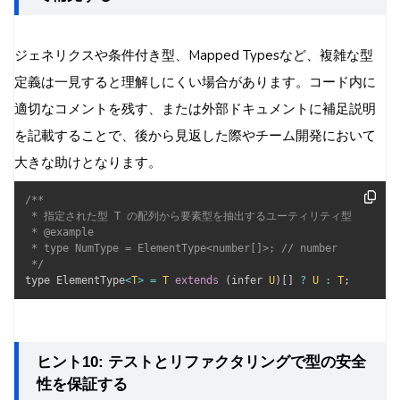
ジェネリクスや条件付き型、Mapped Typesなど、複雑な型
定義は一見すると理解しにくい場合があります。コード内に
適切なコメントを残す、または外部ドキュメントに補足説明
を記載することで、後から見返した際やチーム開発において
大きな助けとなります。
/**

 * 指定された型 T の配列から要素型を抽出するユーティリティ型

 * @example

 * type NumType = ElementType<number[]>; // number

 */
type ElementType
<
T
>
=
T
extends
(
infer 
U
)
[
]
?
U
:
T
;
ヒント10: テストとリファクタリングで型の安全
性を保証する