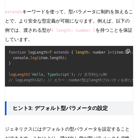
キーワードを使って、型パラメータに制約を加えるこ
extends
とで、より安全な型定義が可能になります。例えば、以下の
例では、渡される型が
を持つことを保証
{ length: number }
しています。
function
 logLength
<
T
extends
{
length
:
 number 
}
>
(
item
:
T
)
:
v
  console
.
log
(
item
.
length
)
;
}
logLength
(
'Hello, TypeScript'
)
;
// 文字列ならOK
// logLength(42); // エラー：number型はlengthプロパティを持たな
ヒント3: デフォルト型パラメータの設定
ジェネリクスにはデフォルトの型パラメータを設定すること