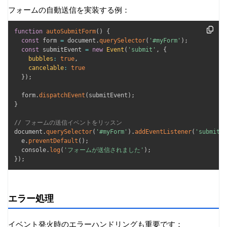
フォームの自動送信を実装する例：
function
autoSubmitForm
(
)
{
const
 form 
=
 document
.
querySelector
(
'#myForm'
)
;
const
 submitEvent 
=
new
Event
(
'submit'
,
{
bubbles
:
true
,
cancelable
:
true
}
)
;
  form
.
dispatchEvent
(
submitEvent
)
;
}
// フォームの送信イベントをリッスン
document
.
querySelector
(
'#myForm'
)
.
addEventListener
(
'submit'
,
  e
.
preventDefault
(
)
;
  console
.
log
(
'フォームが送信されました'
)
;
}
)
;
エラー処理
イベント発火時のエラーハンドリングも重要です：