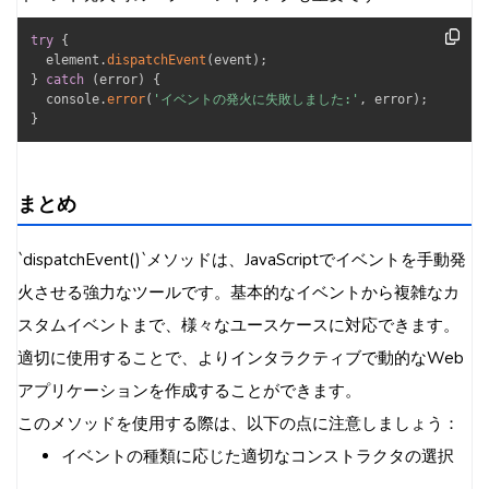
try
{
  element
.
dispatchEvent
(
event
)
;
}
catch
(
error
)
{
  console
.
error
(
'イベントの発火に失敗しました:'
,
 error
)
;
}
まとめ
`dispatchEvent()`メソッドは、JavaScriptでイベントを手動発
火させる強力なツールです。基本的なイベントから複雑なカ
スタムイベントまで、様々なユースケースに対応できます。
適切に使用することで、よりインタラクティブで動的なWeb
アプリケーションを作成することができます。
このメソッドを使用する際は、以下の点に注意しましょう：
イベントの種類に応じた適切なコンストラクタの選択