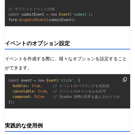
// サブミットイベントの例
const
 submitEvent 
=
new
Event
(
'submit'
)
;
form
.
dispatchEvent
(
submitEvent
)
;
イベントのオプション設定
イベントを作成する際に、様々なオプションを設定すること
ができます。
const
 event 
=
new
Event
(
'click'
,
{
bubbles
:
true
,
// イベントのバブリングを有効化
cancelable
:
true
,
// イベントのキャンセルを許可
composed
:
false
// Shadow DOMの境界を越えるかどうか
}
)
;
実践的な使用例