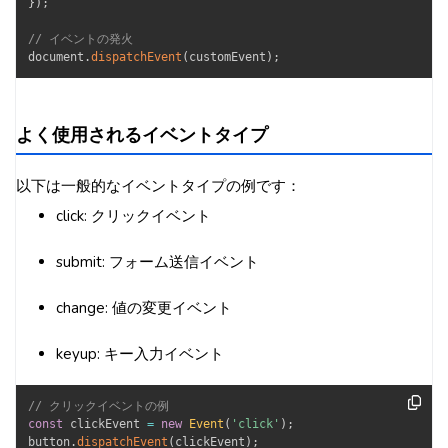
}
)
;
// イベントの発火
document
.
dispatchEvent
(
customEvent
)
;
よく使用されるイベントタイプ
以下は一般的なイベントタイプの例です：
click: クリックイベント
submit: フォーム送信イベント
change: 値の変更イベント
keyup: キー入力イベント
// クリックイベントの例
const
 clickEvent 
=
new
Event
(
'click'
)
;
button
.
dispatchEvent
(
clickEvent
)
;