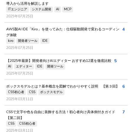
導入から活用を解説します
ITエンジニア
システム開発
AI
MCP
2025年07月25日
4
AWS製AI IDE「Kiro」を使ってみた：仕様駆動開発で変わるコーディン
グ体験
kiro
開発者ツール
IDE
2025年07月25日
5
【2025年最新】開発者向けAIエディター おすすめ12選を徹底比較
AI
エディター
IDE
開発ツール
2025年07月25日
6
ボックスモデルとは？基本概念を図解でわかりやすく説明 【第３回】
CSS初心者
CSS
ボックスモデル
2025年03月11日
7
CSSで文字や色を自由に装飾する方法！初心者向け具体例付きガイド
【第二回】
CSS
CSS初心者
2025年03月11日