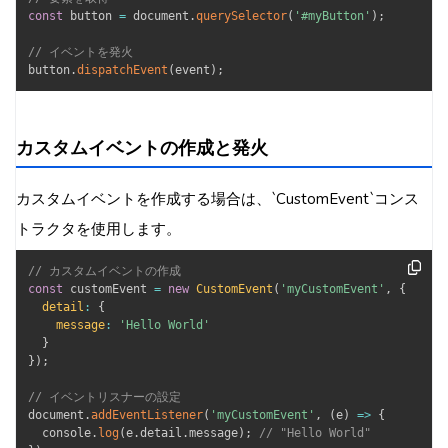
const
 button 
=
 document
.
querySelector
(
'#myButton'
)
;
// イベントを発火
button
.
dispatchEvent
(
event
)
;
カスタムイベントの作成と発火
カスタムイベントを作成する場合は、`CustomEvent`コンス
トラクタを使用します。
// カスタムイベントの作成
const
 customEvent 
=
new
CustomEvent
(
'myCustomEvent'
,
{
detail
:
{
message
:
'Hello World'
}
}
)
;
// イベントリスナーの設定
document
.
addEventListener
(
'myCustomEvent'
,
(
e
)
=>
{
  console
.
log
(
e
.
detail
.
message
)
;
// "Hello World"