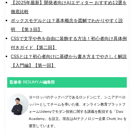
【2025年最新】開発者向けAIエディター おすすめ12選を
徹底比較
ボックスモデルとは？基本概念を図解でわかりやすく説
明 【第３回】
CSSで文字や色を自由に装飾する方法！初心者向け具体例
付きガイド 【第二回】
CSSとは？初心者向けに基礎から書き方までやさしく解説
【入門編】【第一回】
監修者: RESUMY.AI編集部
ヨーロッパのテックハブであるロンドンにて、シニアデベロ
ッパーとしてチームを率いた後、オンライン教育プラットフ
ォームUdemyでモダン技術に関する講義を配信する「Daiz
Academy」を設立。現在はAIテクノロジー企業 Chott, Inc.を
運営しています。