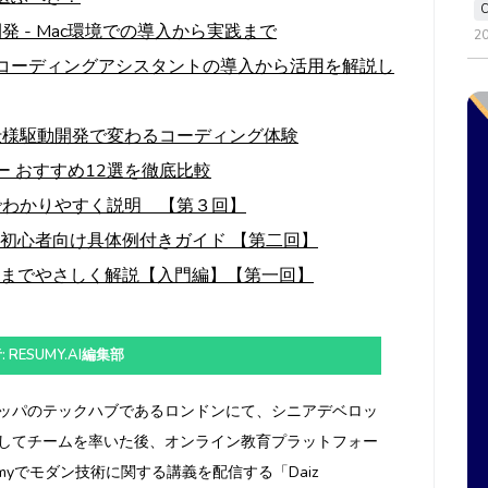
るAI開発 - Mac環境での導入から実践まで
2
の革新的コーディングアシスタントの導入から活用を解説し
みた：仕様駆動開発で変わるコーディング体験
ー おすすめ12選を徹底比較
でわかりやすく説明 【第３回】
！初心者向け具体例付きガイド 【第二回】
方までやさしく解説【入門編】【第一回】
 RESUMY.AI編集部
ッパのテックハブであるロンドンにて、シニアデベロッ
してチームを率いた後、オンライン教育プラットフォー
emyでモダン技術に関する講義を配信する「Daiz