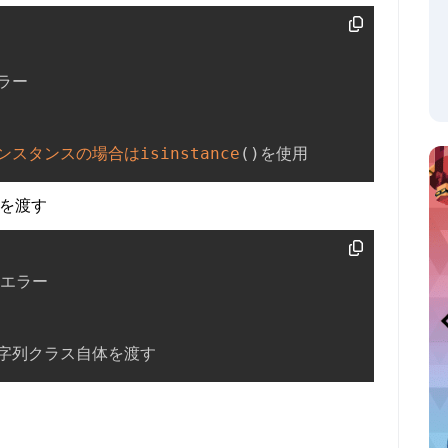
ラー

ンスタンスの場合はisinstance
(
)
を使用
トを渡す
 エラー

文字列クラス自体を渡す