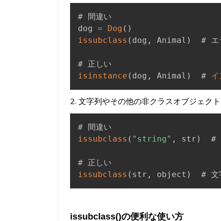
# 間違い

dog 
=
Dog
(
)
issubclass
(
dog
,
 Animal
)
  # エ
isinstance
(
dog
,
 Animal
)
  # 
イ
2. 文字列やその他の非クラスオブジェク
issubclass
(
"string"
,
 str
)
  #
issubclass
(
str
,
 object
)
  # 
issubclass()の便利な使い方