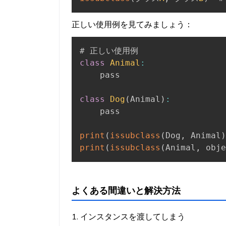
正しい使用例を見てみましょう：
class
Animal
:
    pass

class
Dog
(
Animal
)
:
    pass

print
(
issubclass
(
Dog
,
 Animal
)
print
(
issubclass
(
Animal
,
 obje
よくある間違いと解決方法
1. インスタンスを渡してしまう