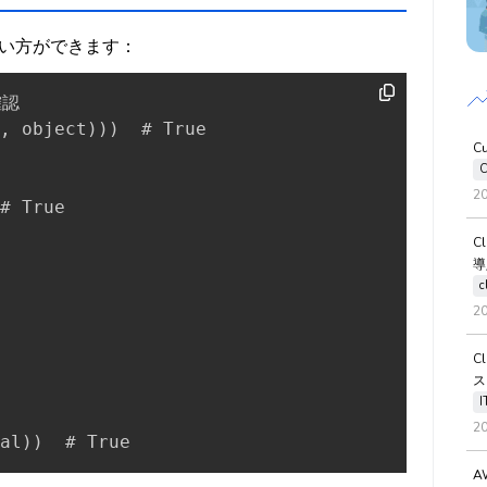
い方ができます：
,
 object
)
)
)
  # True

C
C
2
# True

C
導
c
2
C
ス
2
al
)
)
  # True
A