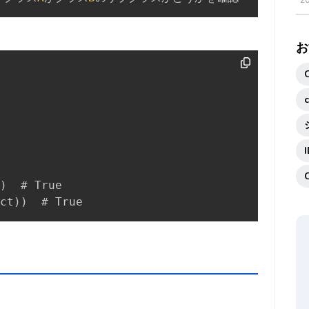
2
お
)
ct
)
)
  # True