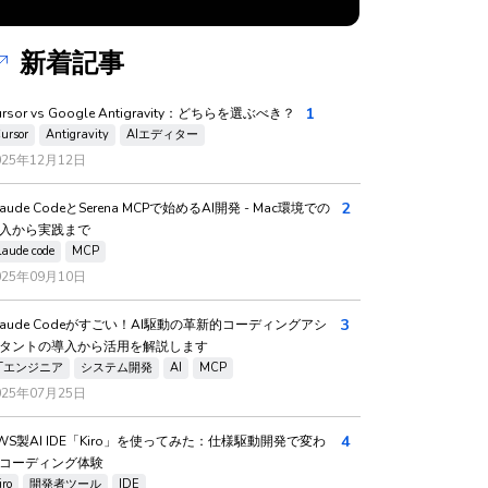
新着記事
1
ursor vs Google Antigravity：どちらを選ぶべき？
ursor
Antigravity
AIエディター
025年12月12日
2
laude CodeとSerena MCPで始めるAI開発 - Mac環境での
入から実践まで
laude code
MCP
025年09月10日
3
laude Codeがすごい！AI駆動の革新的コーディングアシ
タントの導入から活用を解説します
ITエンジニア
システム開発
AI
MCP
025年07月25日
4
WS製AI IDE「Kiro」を使ってみた：仕様駆動開発で変わ
コーディング体験
iro
開発者ツール
IDE