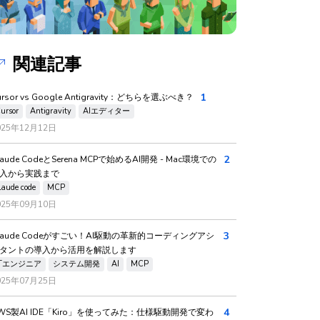
関連記事
1
ursor vs Google Antigravity：どちらを選ぶべき？
ursor
Antigravity
AIエディター
025年12月12日
2
laude CodeとSerena MCPで始めるAI開発 - Mac環境での
入から実践まで
laude code
MCP
025年09月10日
3
laude Codeがすごい！AI駆動の革新的コーディングアシ
タントの導入から活用を解説します
ITエンジニア
システム開発
AI
MCP
025年07月25日
4
WS製AI IDE「Kiro」を使ってみた：仕様駆動開発で変わ