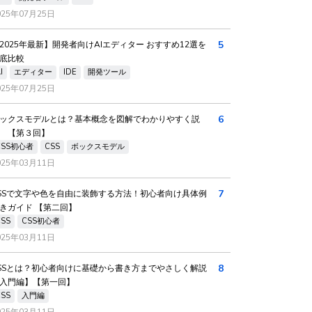
025年07月25日
5
2025年最新】開発者向けAIエディター おすすめ12選を
底比較
I
エディター
IDE
開発ツール
025年07月25日
6
ックスモデルとは？基本概念を図解でわかりやすく説
 【第３回】
CSS初心者
CSS
ボックスモデル
025年03月11日
7
SSで文字や色を自由に装飾する方法！初心者向け具体例
きガイド 【第二回】
CSS
CSS初心者
025年03月11日
8
SSとは？初心者向けに基礎から書き方までやさしく解説
入門編】【第一回】
CSS
入門編