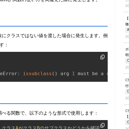
2
【
徹
A
数の第1引数にクラスではない値を渡した場合に発生します。例
2
す：
ボ
明
2
eError
:
issubclass
(
)
 arg 
1
 must be a 
class
C
付
2
C
承関係を調べる関数で、以下のような形式で使用します：
【
# クラス
A
がクラス
B
のサブクラスかどうかを確認