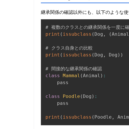
継承関係の確認以外にも、以下のような使
print
(
issubclass
(
Dog
,
(
Animal
print
(
issubclass
(
Dog
,
 Dog
)
)
  
class
Mammal
(
Animal
)
:
    pass

class
Poodle
(
Dog
)
:
    pass

print
(
issubclass
(
Poodle
,
 Anim