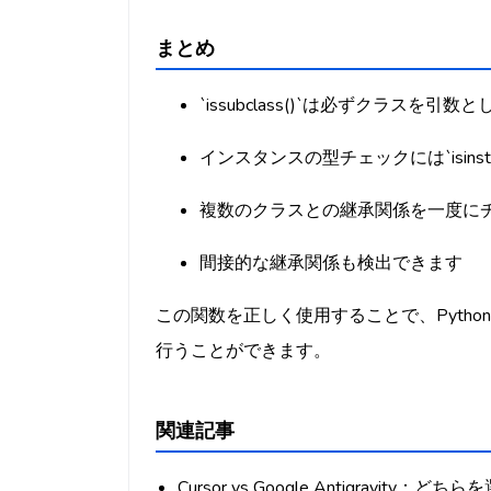
まとめ
`issubclass()`は必ずクラスを
インスタンスの型チェックには`isinsta
複数のクラスとの継承関係を一度に
間接的な継承関係も検出できます
この関数を正しく使用することで、Pyth
行うことができます。
関連記事
Cursor vs Google Antigravity：ど