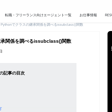
転職・フリーランス向けエージェント一覧
お仕事情報
RES
s() - Pythonでクラスの継承関係を調べるissubclass()関数
スの継承関係を調べるissubclass()関数
1日
の記事の目次
方