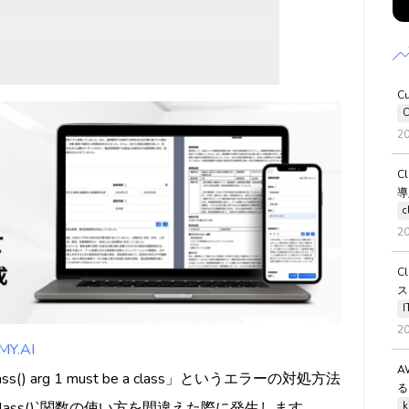
C
C
2
C
導
c
2
C
ス
2
.AI
A
lass() arg 1 must be a class」というエラーの対処方法
る
class()`関数の使い方を間違えた際に発生します。
k