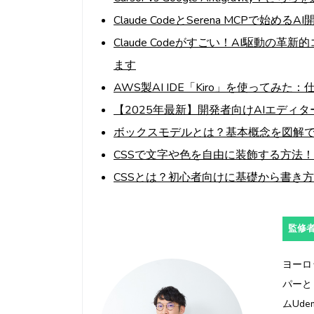
Claude CodeとSerena MCPで始め
Claude Codeがすごい！AI駆動
ます
AWS製AI IDE「Kiro」を使って
【2025年最新】開発者向けAIエディタ
ボックスモデルとは？基本概念を図解
CSSで文字や色を自由に装飾する方法
CSSとは？初心者向けに基礎から書き
監修者:
ヨーロ
パーと
ムUd