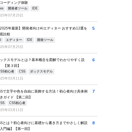
コーディング体験
iro
開発者ツール
IDE
025年07月25日
5
2025年最新】開発者向けAIエディター おすすめ12選を
底比較
I
エディター
IDE
開発ツール
025年07月25日
6
ックスモデルとは？基本概念を図解でわかりやすく説
 【第３回】
CSS初心者
CSS
ボックスモデル
025年03月11日
7
SSで文字や色を自由に装飾する方法！初心者向け具体例
きガイド 【第二回】
CSS
CSS初心者
025年03月11日
8
SSとは？初心者向けに基礎から書き方までやさしく解説
入門編】【第一回】