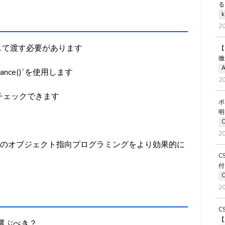
る
k
2
引数として渡す必要があります
【
徹
A
nce()`を使用します
2
チェックできます
ボ
明
2
onのオブジェクト指向プログラミングをより効果的に
C
付
2
C
【
ちらを選ぶべき？