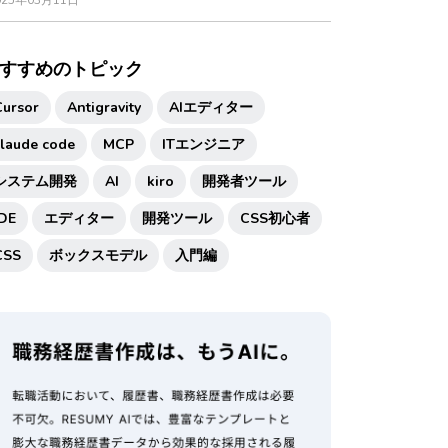
025年03月11日
すすめのトピック
Cursor
Antigravity
AIエディター
claude code
MCP
ITエンジニア
システム開発
AI
kiro
開発者ツール
IDE
エディター
開発ツール
CSS初心者
CSS
ボックスモデル
入門編