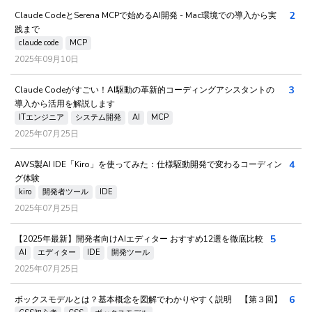
2
Claude CodeとSerena MCPで始めるAI開発 - Mac環境での導入から実
践まで
claude code
MCP
2025年09月10日
3
Claude Codeがすごい！AI駆動の革新的コーディングアシスタントの
導入から活用を解説します
ITエンジニア
システム開発
AI
MCP
2025年07月25日
4
AWS製AI IDE「Kiro」を使ってみた：仕様駆動開発で変わるコーディン
グ体験
kiro
開発者ツール
IDE
2025年07月25日
5
【2025年最新】開発者向けAIエディター おすすめ12選を徹底比較
AI
エディター
IDE
開発ツール
2025年07月25日
6
ボックスモデルとは？基本概念を図解でわかりやすく説明 【第３回】