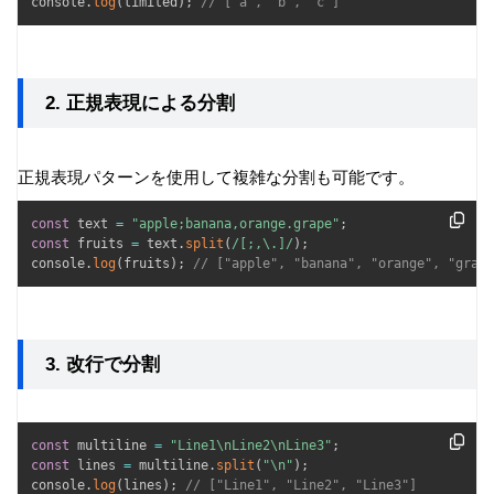
console
.
log
(
limited
)
;
// ["a", "b", "c"]
2. 正規表現による分割
正規表現パターンを使用して複雑な分割も可能です。
const
 text 
=
"apple;banana,orange.grape"
;
const
 fruits 
=
 text
.
split
(
/
[;,\.]
/
)
;
console
.
log
(
fruits
)
;
// ["apple", "banana", "orange", "grape
3. 改行で分割
const
 multiline 
=
"Line1\nLine2\nLine3"
;
const
 lines 
=
 multiline
.
split
(
"\n"
)
;
console
.
log
(
lines
)
;
// ["Line1", "Line2", "Line3"]