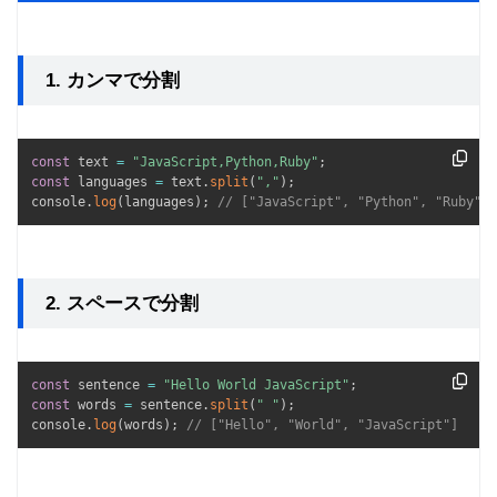
1. カンマで分割
const
 text 
=
"JavaScript,Python,Ruby"
;
const
 languages 
=
 text
.
split
(
","
)
;
console
.
log
(
languages
)
;
// ["JavaScript", "Python", "Ruby"]
2. スペースで分割
const
 sentence 
=
"Hello World JavaScript"
;
const
 words 
=
 sentence
.
split
(
" "
)
;
console
.
log
(
words
)
;
// ["Hello", "World", "JavaScript"]