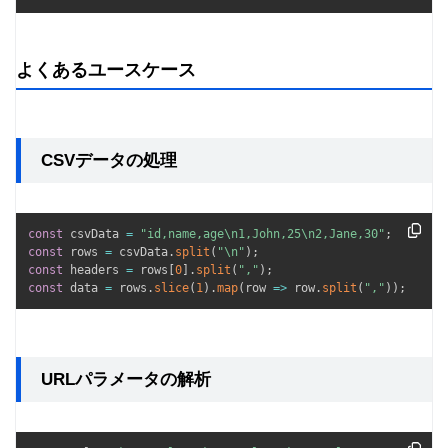
よくあるユースケース
CSVデータの処理
const
 csvData 
=
"id,name,age\n1,John,25\n2,Jane,30"
;
const
 rows 
=
 csvData
.
split
(
"\n"
)
;
const
 headers 
=
 rows
[
0
]
.
split
(
","
)
;
const
 data 
=
 rows
.
slice
(
1
)
.
map
(
row
=>
 row
.
split
(
","
)
)
;
URLパラメータの解析