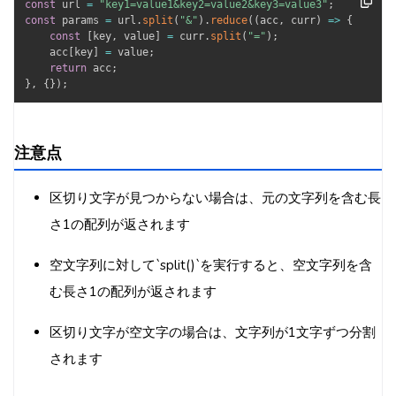
const
 url 
=
"key1=value1&key2=value2&key3=value3"
;
const
 params 
=
 url
.
split
(
"&"
)
.
reduce
(
(
acc
,
 curr
)
=>
{
const
[
key
,
 value
]
=
 curr
.
split
(
"="
)
;
    acc
[
key
]
=
 value
;
return
 acc
;
}
,
{
}
)
;
注意点
区切り文字が見つからない場合は、元の文字列を含む長
さ1の配列が返されます
空文字列に対して`split()`を実行すると、空文字列を含
む長さ1の配列が返されます
区切り文字が空文字の場合は、文字列が1文字ずつ分割
されます