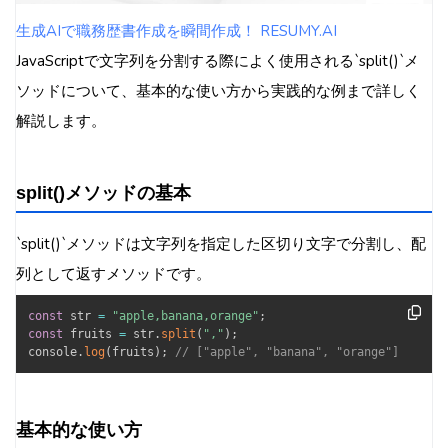
生成AIで職務歴書作成を瞬間作成！ RESUMY.AI
JavaScriptで文字列を分割する際によく使用される`split()`メ
ソッドについて、基本的な使い方から実践的な例まで詳しく
解説します。
split()メソッドの基本
`split()`メソッドは文字列を指定した区切り文字で分割し、配
列として返すメソッドです。
const
 str 
=
"apple,banana,orange"
;
const
 fruits 
=
 str
.
split
(
","
)
;
console
.
log
(
fruits
)
;
// ["apple", "banana", "orange"]
基本的な使い方