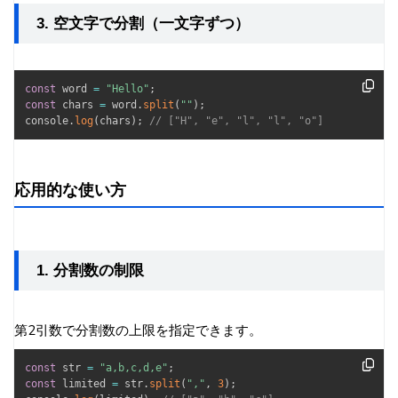
3. 空文字で分割（一文字ずつ）
const
 word 
=
"Hello"
;
const
 chars 
=
 word
.
split
(
""
)
;
console
.
log
(
chars
)
;
// ["H", "e", "l", "l", "o"]
応用的な使い方
1. 分割数の制限
第2引数で分割数の上限を指定できます。
const
 str 
=
"a,b,c,d,e"
;
const
 limited 
=
 str
.
split
(
","
,
3
)
;