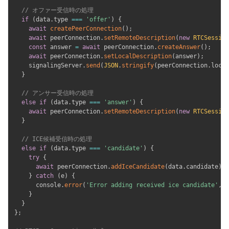
// オファー受信時の処理
if
(
data
.
type 
===
'offer'
)
{
await
createPeerConnection
(
)
;
await
 peerConnection
.
setRemoteDescription
(
new
RTCSession
const
 answer 
=
await
 peerConnection
.
createAnswer
(
)
;
await
 peerConnection
.
setLocalDescription
(
answer
)
;
    signalingServer
.
send
(
JSON
.
stringify
(
peerConnection
.
local
}
// アンサー受信時の処理
else
if
(
data
.
type 
===
'answer'
)
{
await
 peerConnection
.
setRemoteDescription
(
new
RTCSession
}
// ICE候補受信時の処理
else
if
(
data
.
type 
===
'candidate'
)
{
try
{
await
 peerConnection
.
addIceCandidate
(
data
.
candidate
)
;
}
catch
(
e
)
{
      console
.
error
(
'Error adding received ice candidate'
,
 e
}
}
}
;