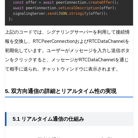
const
 offer 
=
await
 peerConnection
.
createOffer
(
)
;
await
 peerConnection
.
setLocalDescription
(
offer
)
;
  signalingServer
.
send
(
JSON
.
stringify
(
offer
)
)
;
}
;
上記のコードでは、シグナリングサーバーを利用して接続情
報を交換し、RTCPeerConnectionおよびRTCDataChannelを
初期化しています。ユーザーがメッセージを入力し送信ボタ
ンをクリックすると、メッセージがRTCDataChannelを通じ
て相手に送られ、チャットウィンドウに表示されます。
5. 双方向通信の詳細とリアルタイム性の実現
5.1 リアルタイム通信の仕組み