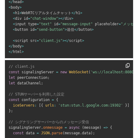
<
/
head
>
<
body
>
<
h1
>
WebRTCリアルタイムチャット
<
/
h1
>
<
div id
=
"chat-window"
>
<
/
div
>
<
input type
=
"text"
 id
=
"message-input"
 placeholder
=
"メッセー
<
button id
=
"send-button"
>
送信
<
/
button
>
<
script src
=
"client.js"
>
<
/
script
>
<
/
body
>
<
/
html
>
// client.js
const
 signalingServer 
=
new
WebSocket
(
'ws://localhost:8080'
)
let
 peerConnection
;
let
 dataChannel
;
// STUNサーバーを利用した設定
const
 configuration 
=
{
iceServers
:
[
{
urls
:
'stun:stun.l.google.com:19302'
}
]
}
;
// シグナリングサーバーからのメッセージ受信
signalingServer
.
onmessage
=
async
(
message
)
=>
{
const
 data 
=
JSON
.
parse
(
message
.
data
)
;