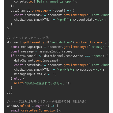
    console
.
log
(
'Data channel is open'
)
;
}
;
  dataChannel
.
onmessage
=
(
event
)
=>
{
const
 chatWindow 
=
 document
.
getElementById
(
'chat-window'
    chatWindow
.
innerHTML 
+=
`
<p>相手: 
${
event
.
data
}
</p>
`
;
}
;
}
// チャットメッセージの送信
document
.
getElementById
(
'send-button'
)
.
addEventListener
(
'cli
const
 messageInput 
=
 document
.
getElementById
(
'message-inpu
const
 message 
=
 messageInput
.
value
;
if
(
dataChannel 
&&
 dataChannel
.
readyState 
===
'open'
)
{
    dataChannel
.
send
(
message
)
;
const
 chatWindow 
=
 document
.
getElementById
(
'chat-window'
    chatWindow
.
innerHTML 
+=
`
<p>あなた: 
${
message
}
</p>
`
;
    messageInput
.
value 
=
''
;
}
else
{
alert
(
'接続が確立されていません。'
)
;
}
}
)
;
// ページ読み込み時にオファーを送信する例（初回のみ）
window
.
onload
=
async
(
)
=>
{
await
createPeerConnection
(
)
;