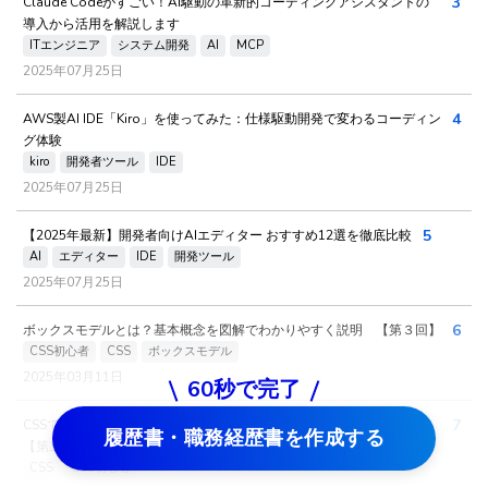
3
Claude Codeがすごい！AI駆動の革新的コーディングアシスタントの
導入から活用を解説します
ITエンジニア
システム開発
AI
MCP
2025年07月25日
4
AWS製AI IDE「Kiro」を使ってみた：仕様駆動開発で変わるコーディン
グ体験
kiro
開発者ツール
IDE
2025年07月25日
5
【2025年最新】開発者向けAIエディター おすすめ12選を徹底比較
AI
エディター
IDE
開発ツール
2025年07月25日
6
ボックスモデルとは？基本概念を図解でわかりやすく説明 【第３回】
CSS初心者
CSS
ボックスモデル
2025年03月11日
60秒で完了
7
CSSで文字や色を自由に装飾する方法！初心者向け具体例付きガイド
履歴書・職務経歴書を作成する
【第二回】
CSS
CSS初心者