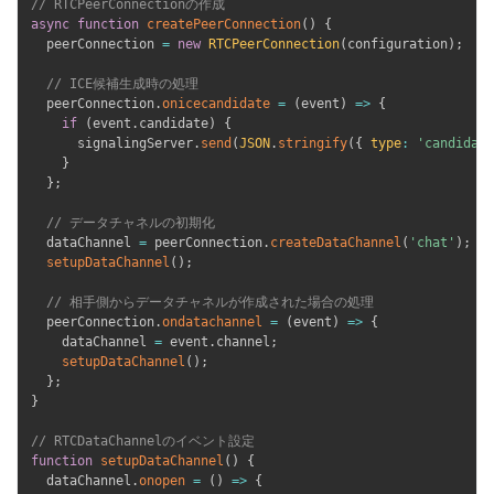
// RTCPeerConnectionの作成
async
function
createPeerConnection
(
)
{
  peerConnection 
=
new
RTCPeerConnection
(
configuration
)
;
// ICE候補生成時の処理
  peerConnection
.
onicecandidate
=
(
event
)
=>
{
if
(
event
.
candidate
)
{
      signalingServer
.
send
(
JSON
.
stringify
(
{
type
:
'candidate
}
}
;
// データチャネルの初期化
  dataChannel 
=
 peerConnection
.
createDataChannel
(
'chat'
)
;
setupDataChannel
(
)
;
// 相手側からデータチャネルが作成された場合の処理
  peerConnection
.
ondatachannel
=
(
event
)
=>
{
    dataChannel 
=
 event
.
channel
;
setupDataChannel
(
)
;
}
;
}
// RTCDataChannelのイベント設定
function
setupDataChannel
(
)
{
  dataChannel
.
onopen
=
(
)
=>
{