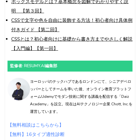
ボックスモデルとは？基本概念を図解でわかりやすく説
明 【第３回】
CSSで文字や色を自由に装飾する方法！初心者向け具体例
付きガイド 【第二回】
CSSとは？初心者向けに基礎から書き方までやさしく解説
【入門編】【第一回】
監修者: RESUMY.AI編集部
ヨーロッパのテックハブであるロンドンにて、シニアデベロ
ッパーとしてチームを率いた後、オンライン教育プラットフ
ォームUdemyでモダン技術に関する講義を配信する「Daiz
Academy」を設立。現在はAIテクノロジー企業 Chott, Inc.を
運営しています。
【無料相談はこちらから】
【無料】16タイプ適性診断