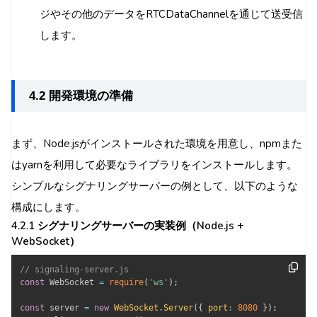
ジやその他のデータをRTCDataChannelを通じて送受信
します。
4.2 開発環境の準備
まず、Node.jsがインストールされた環境を用意し、npmまた
はyarnを利用して必要なライブラリをインストールします。
シンプルなシグナリングサーバーの例として、以下のような
構成にします。
4.2.1 シグナリングサーバーの実装例（Node.js +
WebSocket）
// signaling-server.js
const
 WebSocket 
=
require
(
'ws'
)
;
const
 server 
=
new
WebSocket
.
Server
(
{
port
:
8080
}
)
;