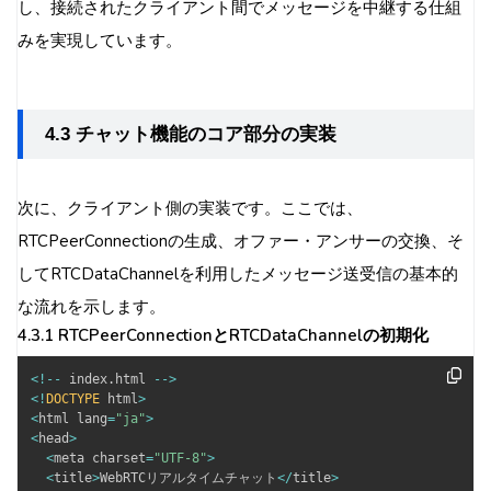
し、接続されたクライアント間でメッセージを中継する仕組
みを実現しています。
4.3 チャット機能のコア部分の実装
次に、クライアント側の実装です。ここでは、
RTCPeerConnectionの生成、オファー・アンサーの交換、そ
してRTCDataChannelを利用したメッセージ送受信の基本的
な流れを示します。
4.3.1 RTCPeerConnectionとRTCDataChannelの初期化
<
!
--
 index
.
html 
--
>
<
!
DOCTYPE
 html
>
<
html lang
=
"ja"
>
<
head
>
<
meta charset
=
"UTF-8"
>
<
title
>
WebRTCリアルタイムチャット
<
/
title
>