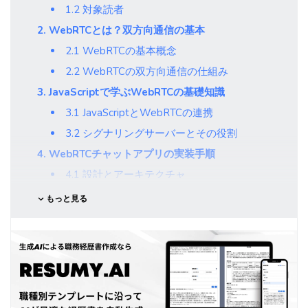
1.2 対象読者
2. WebRTCとは？双方向通信の基本
2.1 WebRTCの基本概念
2.2 WebRTCの双方向通信の仕組み
3. JavaScriptで学ぶWebRTCの基礎知識
3.1 JavaScriptとWebRTCの連携
3.2 シグナリングサーバーとその役割
4. WebRTCチャットアプリの実装手順
4.1 設計とアーキテクチャ
4.2 開発環境の準備
もっと見る
4.2.1 シグナリングサーバーの実装例
（Node.js + WebSocket）
4.3 チャット機能のコア部分の実装
4.3.1 RTCPeerConnectionと
RTCDataChannelの初期化