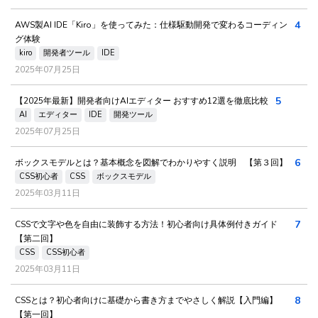
4
AWS製AI IDE「Kiro」を使ってみた：仕様駆動開発で変わるコーディン
グ体験
kiro
開発者ツール
IDE
2025年07月25日
5
【2025年最新】開発者向けAIエディター おすすめ12選を徹底比較
AI
エディター
IDE
開発ツール
2025年07月25日
6
ボックスモデルとは？基本概念を図解でわかりやすく説明 【第３回】
CSS初心者
CSS
ボックスモデル
2025年03月11日
7
CSSで文字や色を自由に装飾する方法！初心者向け具体例付きガイド
【第二回】
CSS
CSS初心者
2025年03月11日
8
CSSとは？初心者向けに基礎から書き方までやさしく解説【入門編】
【第一回】