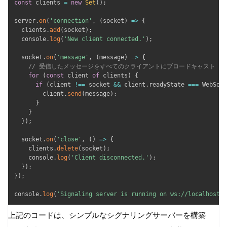
const
 clients 
=
new
Set
(
)
;
server
.
on
(
'connection'
,
(
socket
)
=>
{
  clients
.
add
(
socket
)
;
  console
.
log
(
'New client connected.'
)
;
  socket
.
on
(
'message'
,
(
message
)
=>
{
// 受信したメッセージをすべてのクライアントにブロードキャスト
for
(
const
 client 
of
 clients
)
{
if
(
client 
!==
 socket 
&&
 client
.
readyState 
===
 WebSock
        client
.
send
(
message
)
;
}
}
}
)
;
  socket
.
on
(
'close'
,
(
)
=>
{
    clients
.
delete
(
socket
)
;
    console
.
log
(
'Client disconnected.'
)
;
}
)
;
}
)
;
console
.
log
(
'Signaling server is running on ws://localhost:8
上記のコードは、シンプルなシグナリングサーバーを構築