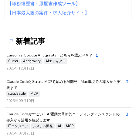
【職務経歴書・履歴書作成ツール】
【日本最大級の案件・求人紹介サイト】
新着記事
1
Cursor vs Google Antigravity：どちらを選ぶべき？
Cursor
Antigravity
AIエディター
2025年12月12日
2
Claude CodeとSerena MCPで始めるAI開発 - Mac環境での導入から実
践まで
claude code
MCP
2025年09月10日
3
Claude Codeがすごい！AI駆動の革新的コーディングアシスタントの
導入から活用を解説します
ITエンジニア
システム開発
AI
MCP
2025年07月25日