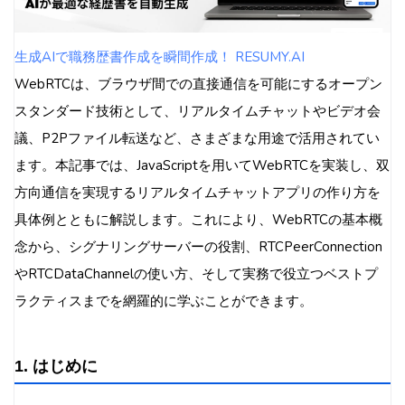
5. 双方向通信の詳細とリアルタイム性の実現
5.1 リアルタイム通信の仕組み
生成AIで職務歴書作成を瞬間作成！ RESUMY.AI
5.2 データ同期と遅延対策
WebRTCは、ブラウザ間での直接通信を可能にするオープン
6. 実務に役立つベストプラクティスと最適化テクニ
スタンダード技術として、リアルタイムチャットやビデオ会
ック
議、P2Pファイル転送など、さまざまな用途で活用されてい
6.1 セキュリティ対策
ます。本記事では、JavaScriptを用いてWebRTCを実装し、双
6.2 パフォーマンス最適化
方向通信を実現するリアルタイムチャットアプリの作り方を
6.3 運用上のポイント
具体例とともに解説します。これにより、WebRTCの基本概
7. まとめ
念から、シグナリングサーバーの役割、RTCPeerConnection
8. 参考資料・リンク集
やRTCDataChannelの使い方、そして実務で役立つベストプ
ラクティスまでを網羅的に学ぶことができます。
1. はじめに