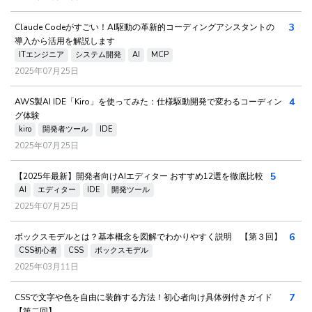
3
Claude Codeがすごい！AI駆動の革新的コーディングアシスタントの
導入から活用を解説します
ITエンジニア
システム開発
AI
MCP
2025年07月25日
4
AWS製AI IDE「Kiro」を使ってみた：仕様駆動開発で変わるコーディン
グ体験
kiro
開発者ツール
IDE
2025年07月25日
5
【2025年最新】開発者向けAIエディター おすすめ12選を徹底比較
AI
エディター
IDE
開発ツール
2025年07月25日
6
ボックスモデルとは？基本概念を図解でわかりやすく説明 【第３回】
CSS初心者
CSS
ボックスモデル
2025年03月11日
7
CSSで文字や色を自由に装飾する方法！初心者向け具体例付きガイド
【第二回】