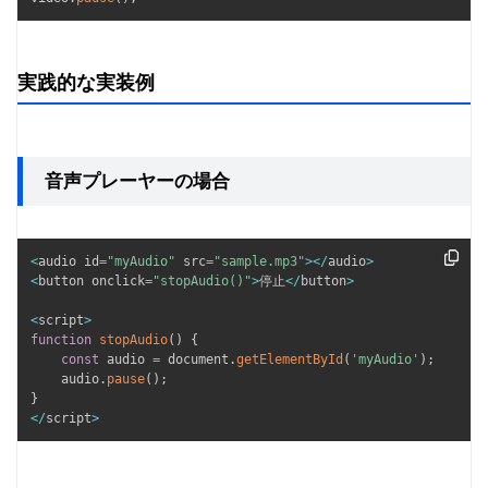
実践的な実装例
音声プレーヤーの場合
<
audio id
=
"myAudio"
 src
=
"sample.mp3"
>
<
/
audio
>
<
button onclick
=
"stopAudio()"
>
停止
<
/
button
>
<
script
>
function
stopAudio
(
)
{
const
 audio 
=
 document
.
getElementById
(
'myAudio'
)
;
    audio
.
pause
(
)
;
}
<
/
script
>