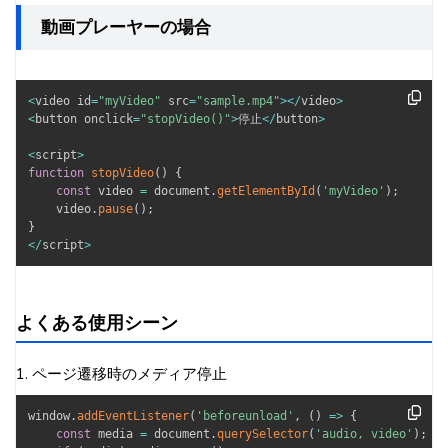
動画プレーヤーの場合
<
video id
=
"myVideo"
 src
=
"sample.mp4"
>
<
/
video
>
<
button onclick
=
"stopVideo()"
>
停止
<
/
button
>
<
script
>
function
stopVideo
(
)
{
const
 video 
=
 document
.
getElementById
(
'myVideo'
)
;
    video
.
pause
(
)
;
}
<
/
script
>
よくある使用シーン
1. ページ遷移時のメディア停止
window
.
addEventListener
(
'beforeunload'
,
(
)
=>
{
const
 media 
=
 document
.
querySelector
(
'audio, video'
)
;