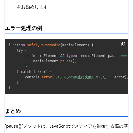
をお勧めします
エラー処理の例
function
safelyPauseMedia
(
mediaElement
)
{
try
{
if
(
mediaElement 
&&
typeof
 mediaElement
.
pause 
===
'f
            mediaElement
.
pause
(
)
;
}
}
catch
(
error
)
{
        console
.
error
(
'メディアの停止に失敗しました:'
,
 error
)
;
}
}
まとめ
`pause()`メソッドは、JavaScriptでメディアを制御する際の基