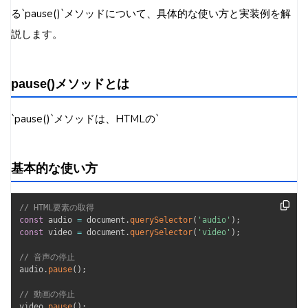
る`pause()`メソッドについて、具体的な使い方と実装例を解
説します。
pause()メソッドとは
`pause()`メソッドは、HTMLの`
基本的な使い方
// HTML要素の取得
const
 audio 
=
 document
.
querySelector
(
'audio'
)
;
const
 video 
=
 document
.
querySelector
(
'video'
)
;
// 音声の停止
audio
.
pause
(
)
;
// 動画の停止
video
.
pause
(
)
;