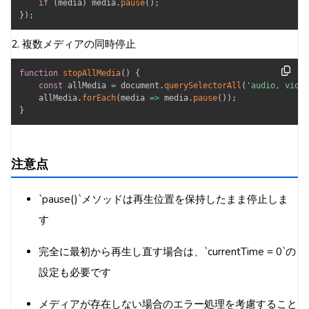
if
(
media
)
 media
.
pause
(
)
;
}
)
;
2. 複数メディアの同時停止
function
stopAllMedia
(
)
{
const
 allMedia 
=
 document
.
querySelectorAll
(
'audio, video
    allMedia
.
forEach
(
media
=>
 media
.
pause
(
)
)
;
}
注意点
`pause()`メソッドは再生位置を保持したまま停止しま
す
完全に最初から再生し直す場合は、`currentTime = 0`の
設定も必要です
メディアが存在しない場合のエラー処理を考慮すること