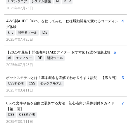
ITエンジニア
システム開発
AI
MCP
2025年07月25日
4
AWS製AI IDE「Kiro」を使ってみた：仕様駆動開発で変わるコーディン
グ体験
kiro
開発者ツール
IDE
2025年07月25日
5
【2025年最新】開発者向けAIエディター おすすめ12選を徹底比較
AI
エディター
IDE
開発ツール
2025年07月25日
6
ボックスモデルとは？基本概念を図解でわかりやすく説明 【第３回】
CSS初心者
CSS
ボックスモデル
2025年03月11日
7
CSSで文字や色を自由に装飾する方法！初心者向け具体例付きガイド
【第二回】
CSS
CSS初心者
2025年03月11日