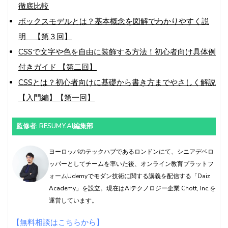
徹底比較
ボックスモデルとは？基本概念を図解でわかりやすく説
明 【第３回】
CSSで文字や色を自由に装飾する方法！初心者向け具体例
付きガイド 【第二回】
CSSとは？初心者向けに基礎から書き方までやさしく解説
【入門編】【第一回】
監修者: RESUMY.AI編集部
ヨーロッパのテックハブであるロンドンにて、シニアデベロ
ッパーとしてチームを率いた後、オンライン教育プラットフ
ォームUdemyでモダン技術に関する講義を配信する「Daiz
Academy」を設立。現在はAIテクノロジー企業 Chott, Inc.を
運営しています。
【無料相談はこちらから】