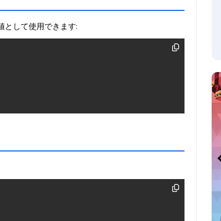
umの値として使用できます:
: