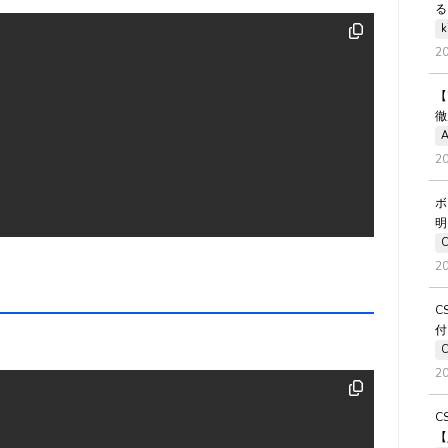
る
k
2
【
徹
A
2
ボ
明
2
C
付
2
C
【