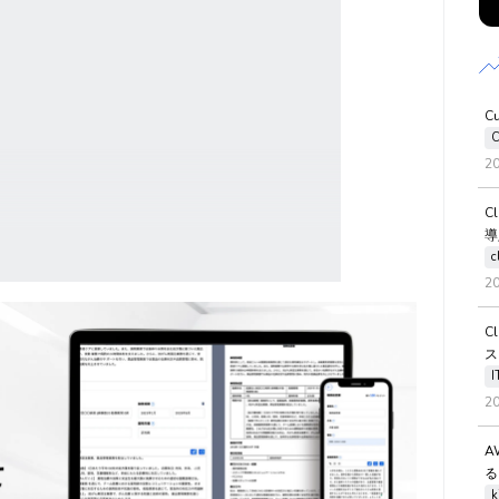
C
C
2
C
導
c
2
C
ス
2
A
る
k