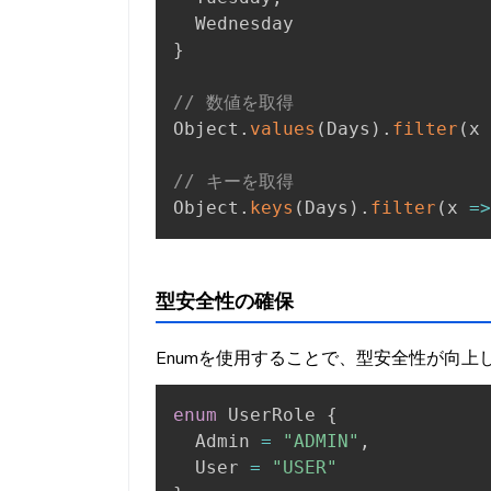
}
// 数値を取得
Object
.
values
(
Days
)
.
filter
(
x
// キーを取得
Object
.
keys
(
Days
)
.
filter
(
x
=>
型安全性の確保
Enumを使用することで、型安全性が向上し
enum
 UserRole 
{
  Admin 
=
"ADMIN"
,
  User 
=
"USER"