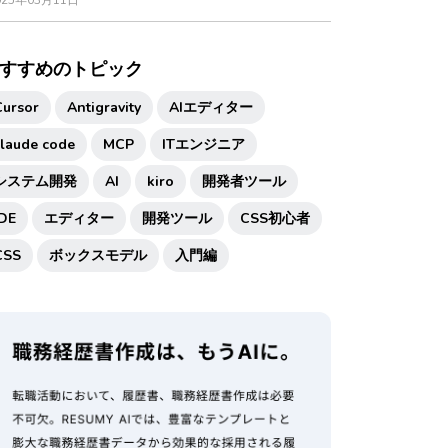
025年03月11日
すすめのトピック
Cursor
Antigravity
AIエディター
claude code
MCP
ITエンジニア
システム開発
AI
kiro
開発者ツール
IDE
エディター
開発ツール
CSS初心者
CSS
ボックスモデル
入門編