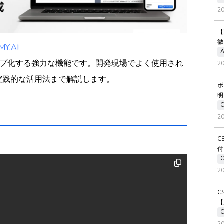
2
【
徹
.AI
A
をグループ化する強力な機能です。開発現場でよく使用され
2
実践的な活用法まで解説します。
ボ
明
2
C
付
2
C
【