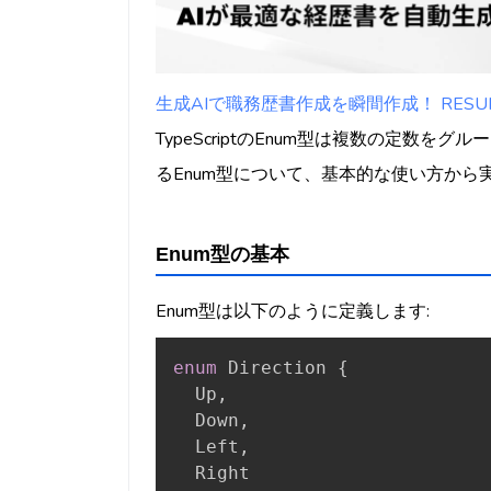
生成AIで職務歴書作成を瞬間作成！ RESUMY
TypeScriptのEnum型は複数の定数
るEnum型について、基本的な使い方から
Enum型の基本
Enum型は以下のように定義します:
enum
 Direction 
{
  Up
,
  Down
,
  Left
,