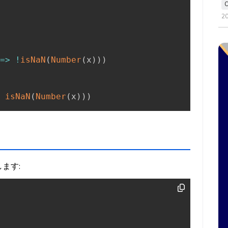
2
=>
!
isNaN
(
Number
(
x
)
)
)
isNaN
(
Number
(
x
)
)
)
ます: