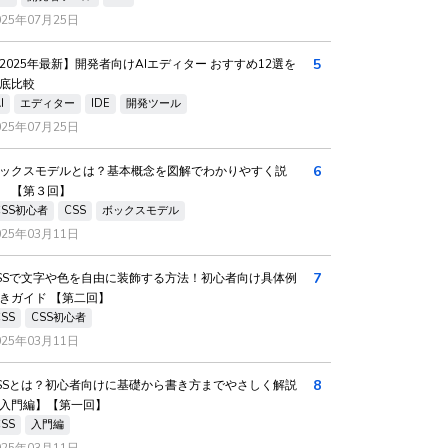
025年07月25日
5
2025年最新】開発者向けAIエディター おすすめ12選を
底比較
I
エディター
IDE
開発ツール
025年07月25日
6
ックスモデルとは？基本概念を図解でわかりやすく説
 【第３回】
CSS初心者
CSS
ボックスモデル
025年03月11日
7
SSで文字や色を自由に装飾する方法！初心者向け具体例
きガイド 【第二回】
CSS
CSS初心者
025年03月11日
8
SSとは？初心者向けに基礎から書き方までやさしく解説
入門編】【第一回】
CSS
入門編