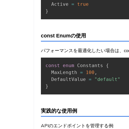
  Active 
=
true
}
const Enumの使用
パフォーマンスを最適化したい場合は、cons
const
enum
 Constants 
{
  MaxLength 
=
100
,
  DefaultValue 
=
"default"
}
実践的な使用例
APIのエンドポイントを管理する例: