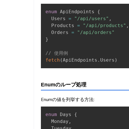
enum
 ApiEndpoints 
{
  Users 
=
"/api/users"
,
  Products 
=
"/api/products"
,
  Orders 
=
"/api/orders"
}
// 使用例
fetch
(
ApiEndpoints
.
Users
)
Enumのループ処理
Enumの値を列挙する方法:
enum
 Days 
{
  Monday
,
  Tuesday
,