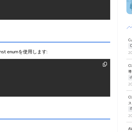
C
C
t enumを使用します:
2
C
導
c
2
C
ス
2
A