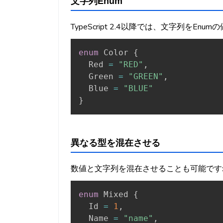
文字列Enum
TypeScript 2.4以降では、文字列をEn
enum
 Color 
{
  Red 
=
"RED"
,
  Green 
=
"GREEN"
,
  Blue 
=
"BLUE"
}
異なる型を混在させる
数値と文字列を混在させることも可能です
enum
 Mixed 
{
  Id 
=
1
,
  Name 
=
"name"
,