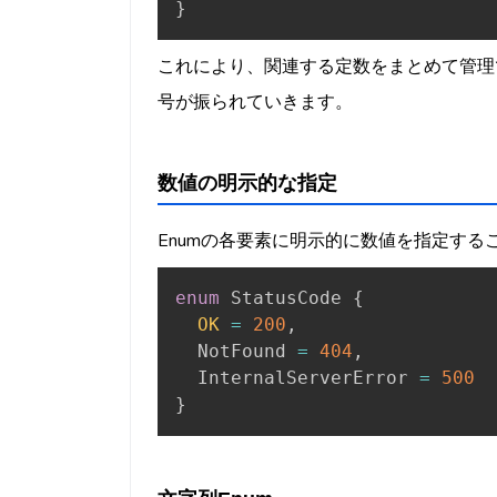
}
これにより、関連する定数をまとめて管理
号が振られていきます。
数値の明示的な指定
Enumの各要素に明示的に数値を指定する
enum
 StatusCode 
{
OK
=
200
,
  NotFound 
=
404
,
  InternalServerError 
=
500
}