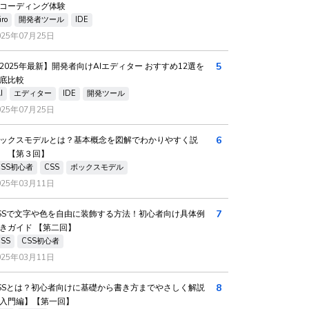
コーディング体験
iro
開発者ツール
IDE
025年07月25日
5
2025年最新】開発者向けAIエディター おすすめ12選を
底比較
I
エディター
IDE
開発ツール
025年07月25日
6
ックスモデルとは？基本概念を図解でわかりやすく説
 【第３回】
CSS初心者
CSS
ボックスモデル
025年03月11日
7
SSで文字や色を自由に装飾する方法！初心者向け具体例
きガイド 【第二回】
CSS
CSS初心者
025年03月11日
8
SSとは？初心者向けに基礎から書き方までやさしく解説
入門編】【第一回】