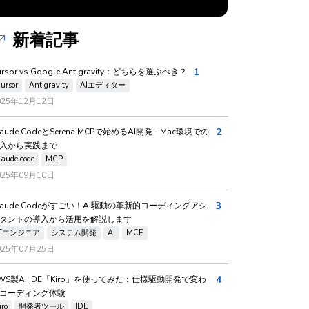
新着記事
1
ursor vs Google Antigravity：どちらを選ぶべき？
ursor
Antigravity
AIエディター
025年12月12日
2
laude CodeとSerena MCPで始めるAI開発 - Mac環境での
入から実践まで
laude code
MCP
025年09月10日
3
laude Codeがすごい！AI駆動の革新的コーディングアシ
タントの導入から活用を解説します
ITエンジニア
システム開発
AI
MCP
025年07月25日
4
WS製AI IDE「Kiro」を使ってみた：仕様駆動開発で変わ
コーディング体験
iro
開発者ツール
IDE