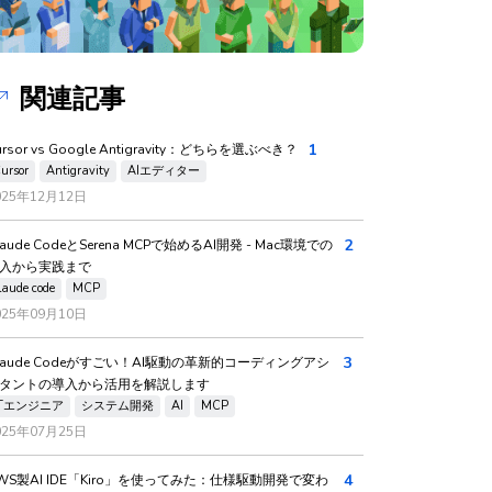
関連記事
1
ursor vs Google Antigravity：どちらを選ぶべき？
ursor
Antigravity
AIエディター
025年12月12日
2
laude CodeとSerena MCPで始めるAI開発 - Mac環境での
入から実践まで
laude code
MCP
025年09月10日
3
laude Codeがすごい！AI駆動の革新的コーディングアシ
タントの導入から活用を解説します
ITエンジニア
システム開発
AI
MCP
025年07月25日
4
WS製AI IDE「Kiro」を使ってみた：仕様駆動開発で変わ