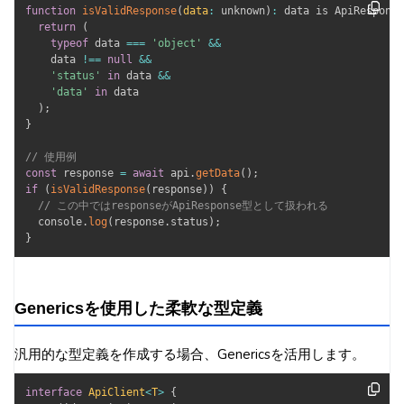
function
isValidResponse
(
data
:
 unknown
)
:
 data is ApiResponse
return
(
typeof
 data 
===
'object'
&&
    data 
!==
null
&&
'status'
in
 data 
&&
'data'
in
 data

)
;
}
// 使用例
const
 response 
=
await
 api
.
getData
(
)
;
if
(
isValidResponse
(
response
)
)
{
// この中ではresponseがApiResponse型として扱われる
  console
.
log
(
response
.
status
)
;
}
Genericsを使用した柔軟な型定義
汎用的な型定義を作成する場合、Genericsを活用します。
interface
ApiClient
<
T
>
{