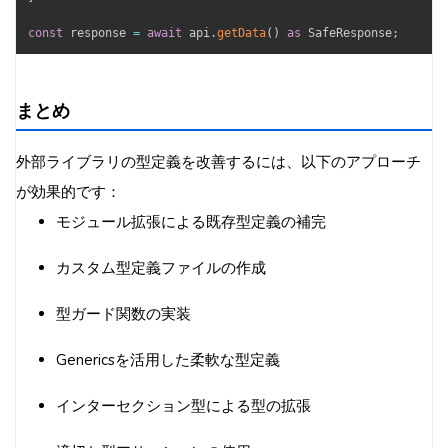
const
 response 
=
await
 api
.
getData
(
)
as
 SafeResponse
;
まとめ
外部ライブラリの型定義を改善するには、以下のアプローチ
が効果的です：
モジュール拡張による既存型定義の補完
カスタム型定義ファイルの作成
型ガード関数の実装
Genericsを活用した柔軟な型定義
インターセクション型による型の拡張