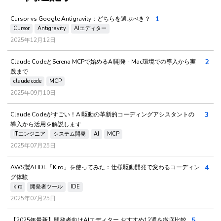
1
Cursor vs Google Antigravity：どちらを選ぶべき？
Cursor
Antigravity
AIエディター
2025年12月12日
2
Claude CodeとSerena MCPで始めるAI開発 - Mac環境での導入から実
践まで
claude code
MCP
2025年09月10日
3
Claude Codeがすごい！AI駆動の革新的コーディングアシスタントの
導入から活用を解説します
ITエンジニア
システム開発
AI
MCP
2025年07月25日
4
AWS製AI IDE「Kiro」を使ってみた：仕様駆動開発で変わるコーディン
グ体験
kiro
開発者ツール
IDE
2025年07月25日
5
【2025年最新】開発者向けAIエディター おすすめ12選を徹底比較