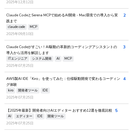
2025年12月12日
2
Claude CodeとSerena MCPで始めるAI開発 - Mac環境での導入から実
践まで
claude code
MCP
2025年09月10日
3
Claude Codeがすごい！AI駆動の革新的コーディングアシスタントの
導入から活用を解説します
ITエンジニア
システム開発
AI
MCP
2025年07月25日
4
AWS製AI IDE「Kiro」を使ってみた：仕様駆動開発で変わるコーディン
グ体験
kiro
開発者ツール
IDE
2025年07月25日
5
【2025年最新】開発者向けAIエディター おすすめ12選を徹底比較
AI
エディター
IDE
開発ツール
2025年07月25日