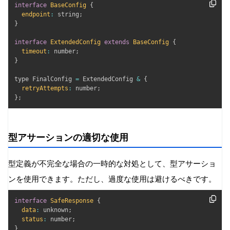
interface
BaseConfig
{
endpoint
:
 string
;
}
interface
ExtendedConfig
extends
BaseConfig
{
timeout
:
 number
;
}
type FinalConfig 
=
 ExtendedConfig 
&
{
retryAttempts
:
 number
;
}
;
型アサーションの適切な使用
型定義が不完全な場合の一時的な対処として、型アサーショ
ンを使用できます。ただし、過度な使用は避けるべきです。
interface
SafeResponse
{
data
:
 unknown
;
status
:
 number
;
}