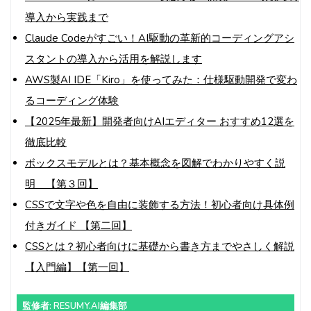
導入から実践まで
Claude Codeがすごい！AI駆動の革新的コーディングアシ
スタントの導入から活用を解説します
AWS製AI IDE「Kiro」を使ってみた：仕様駆動開発で変わ
るコーディング体験
【2025年最新】開発者向けAIエディター おすすめ12選を
徹底比較
ボックスモデルとは？基本概念を図解でわかりやすく説
明 【第３回】
CSSで文字や色を自由に装飾する方法！初心者向け具体例
付きガイド 【第二回】
CSSとは？初心者向けに基礎から書き方までやさしく解説
【入門編】【第一回】
監修者: RESUMY.AI編集部