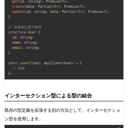
get
(
id
:
 string
)
:
 Promise
<
T
>
;
create
(
data
:
 Partial
<
T
>
)
:
 Promise
<
T
>
;
update
(
id
:
 string
,
data
:
 Partial
<
T
>
)
:
 Promise
<
T
>
;
}
// 具体的な型で使用
interface
User
{
id
:
 string
;
name
:
 string
;
email
:
 string
;
}
const
userClient
:
 ApiClient
<
User
>
=
{
// 実装
}
;
インターセクション型による型の結合
既存の型定義を拡張する別の方法として、インターセクショ
ン型を使用します。