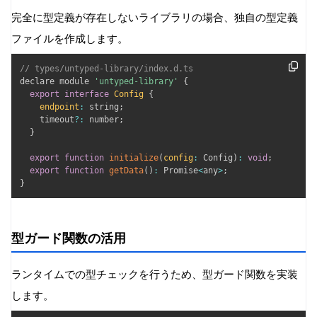
完全に型定義が存在しないライブラリの場合、独自の型定義
ファイルを作成します。
// types/untyped-library/index.d.ts
declare module 
'untyped-library'
{
export
interface
Config
{
endpoint
:
 string
;
    timeout
?
:
 number
;
}
export
function
initialize
(
config
:
 Config
)
:
void
;
export
function
getData
(
)
:
 Promise
<
any
>
;
}
型ガード関数の活用
ランタイムでの型チェックを行うため、型ガード関数を実装
します。