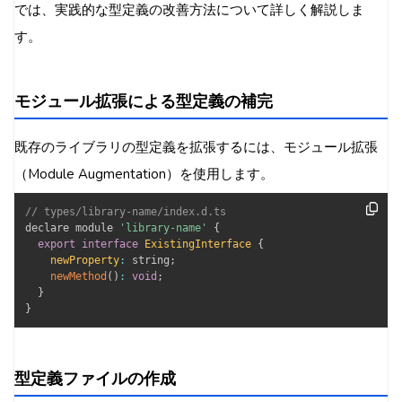
では、実践的な型定義の改善方法について詳しく解説しま
す。
モジュール拡張による型定義の補完
既存のライブラリの型定義を拡張するには、モジュール拡張
（Module Augmentation）を使用します。
// types/library-name/index.d.ts
declare module 
'library-name'
{
export
interface
ExistingInterface
{
newProperty
:
 string
;
newMethod
(
)
:
void
;
}
}
型定義ファイルの作成