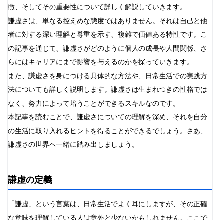
徴、そしてその重要性について詳しく解説していきます。
職場での対人関係
謙虚さは、単なる控えめな態度ではありません。それは自己と他
家族や友人との交流
者に対する深い理解と尊重を示す、複雑で価値ある特性です。こ
SNSでの自己表現
の記事を通じて、謙虚さがどのように個人の成長や人間関係、さ
成功時の対応
らにはキャリアにまで影響を与えるのかを探っていきます。
学習や自己啓発の場面
また、謙虚さを身につける具体的な方法や、日常生活での実践方
謙虚さの文化的違い
法についても詳しく説明します。謙虚さは生まれつきの性格では
東洋と西洋の比較
なく、努力によって培うことができるスキルなのです。
ビジネス文化における謙虚さ
本記事を読むことで、謙虚さについての理解を深め、それを自分
有名人の謙虚さの例
の生活に取り入れるヒントを得ることができるでしょう。さあ、
ビジネスリーダー
謙虚さの世界へ一緒に踏み出しましょう。
スポーツ選手
芸能人
謙虚さを維持することの難しさ
謙虚の定義
成功による傲慢さの誘惑
「謙虚」という言葉は、日常生活でよく耳にしますが、その正確
社会的プレッシャーへの対処
な意味を理解している人は意外と少ないかもしれません。ここで
まとめ