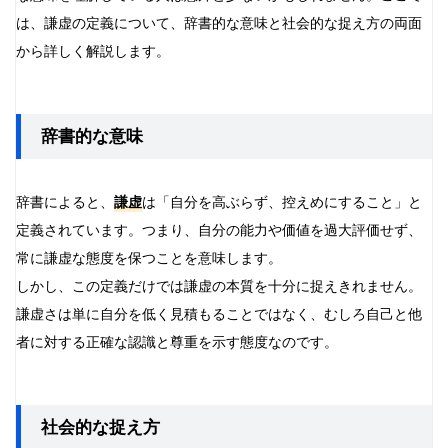
は、謙虚の定義について、辞書的な意味と社会的な捉え方の両面
FAQ
から詳しく解説します。
謙虚すぎることのデメリットはありますか？
謙虚さと自己卑下の違いは？
謙虚さは生まれつきの性格ですか、それとも学べるもの
辞書的な意味
ですか？
謙虚さはキャリアにどのような影響を与えますか？
子供に謙虚さを教えるにはどうすればいいですか？
辞書によると、
謙虚
は「自分を高ぶらず、控えめにすること」と
定義されています。つまり、自分の能力や価値を過大評価せず、
常に謙虚な態度を保つことを意味します。
しかし、この定義だけでは謙虚の本質を十分に捉えきれません。
謙虚さは単に自分を低く見積もることではなく、むしろ自己と他
者に対する正確な認識と尊重を示す態度なのです。
社会的な捉え方