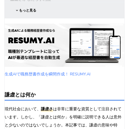
人間関係の改善
もっと見る
リーダーシップの向上
個人の成長と学習
ストレス軽減
信頼性の向上
謙虚と自信の違い
自信過剰との比較
健全な自信と謙虚さのバランス
謙虚さを身につける方法
生成AIで職務歴書作成を瞬間作成！ RESUMY.AI
自己反省の習慣化
他者の意見を積極的に聞く
謙虚とは何か
失敗を学びの機会と捉える
感謝の気持ちを表現する
現代社会において、
謙虚さ
は非常に重要な資質として注目されて
メンターを見つける
います。しかし、「謙虚とは何か」を明確に説明できる人は意外
瞑想やマインドフルネスの実践
と少ないのではないでしょうか。本記事では、謙虚の意味や特
謙虚さを実践する場面