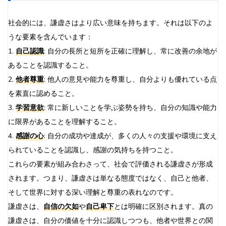
社会的には、謙虚さはより広い意味を持ちます。それは以下のよ
うな要素を含んでいます：
1.
自己認識
: 自分の長所と短所を正確に理解し、常に改善の余地が
あることを認識すること。
2.
他者尊重
: 他人の意見や能力を尊重し、自分よりも優れている点
を素直に認めること。
3.
学習意欲
: 常に新しいことを学ぶ姿勢を持ち、自分の知識や能力
に限界があることを理解すること。
4.
感謝の心
: 自分の成功や達成が、多くの人々の支援や環境に支え
られていることを認識し、感謝の気持ちを持つこと。
これらの要素が組み合わさって、社会で評価される謙虚さが形成
されます。つまり、謙虚さは単なる態度ではなく、自己と他者、
そして世界に対する深い理解と尊重の表れなのです。
謙虚さは、
自信の欠如
や
自己卑下
とは明確に区別されます。真の
謙虚さは、自分の価値を十分に認識しつつも、他者や世界との関