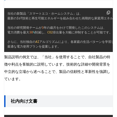
当社の新製品「スマートエコ・ホームシステム」は、

最新のIoT技術と再生可能エネルギーを組み合わせた画期的な家庭用エネルギ
当社の研究開発チームが
3
年の歳月をかけて開発したこのシステムは、

電力消費を最大
30
%
削減し、
CO2
排出量を大幅に抑制することが可能です。

さらに、当社独自の
AI
アルゴリズムにより、各家庭の生活パターンを学習し、
最適な電力使用プランを提案します。
製品説明の例文では、「当社」を使用することで、自社製品の特
徴や利点を客観的に説明しています。技術的な詳細や開発背景を
中立的な立場から述べることで、製品の信頼性と革新性を強調し
ています。
社内向け文書