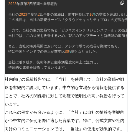
2023
年度第
2
四半期の業績報告

当社の
2023
年度第
2
四半期の業績は、前年同期比で
10
%
の増収を達成しました。
この成長は、当社の新規サービス「クラウドセキュリティプロ」の好調な売り
一方で、当社の主力製品である「ビジネスインテリジェンスツール」の売上は
当社では、この状況を改善するため、製品のアップデートと新機能の追加を計
また、当社の海外展開においては、アジア市場での成長が顕著であり、

特に中国とインドでの売上が前年比
30
%
増となりました。

当社は引き続き、技術革新と顧客満足度の向上に注力し、

持続的な成長を目指してまいります。
社内向けの業績報告では、「当社」を使用して、自社の業績や戦
略を客観的に説明しています。中立的な立場から情報を提供する
ことで、社内の関係者に対して明確で透明性の高い報告を行って
います。
これらの例文から分かるように、「当社」は自社の情報を客観的
かつ中立的に伝える際に適した言葉です。特に、公式文書や社内
向けのコミュニケーションでは、「当社」の使用が効果的です。