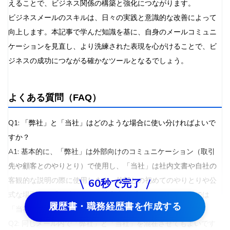
えることで、ビジネス関係の構築と強化につながります。
ビジネスメールのスキルは、日々の実践と意識的な改善によって
向上します。本記事で学んだ知識を基に、自身のメールコミュニ
ケーションを見直し、より洗練された表現を心がけることで、ビ
ジネスの成功につながる確かなツールとなるでしょう。
よくある質問（FAQ）
Q1: 「弊社」と「当社」はどのような場合に使い分ければよいで
すか？
A1: 基本的に、「弊社」は外部向けのコミュニケーション（取引
先や顧客とのやりとり）で使用し、「当社」は社内文書や自社の
客観的な説明の際に使用します。外部との初めてのやりとりや公
60秒で完了
式な場面では「弊社」を、会社案内やプレスリリースなどでは
履歴書・職務経歴書を作成する
「当社」を使用するのが適切です。
Q2: 同じメール内で「弊社」と「当社」を混在させてもよいです