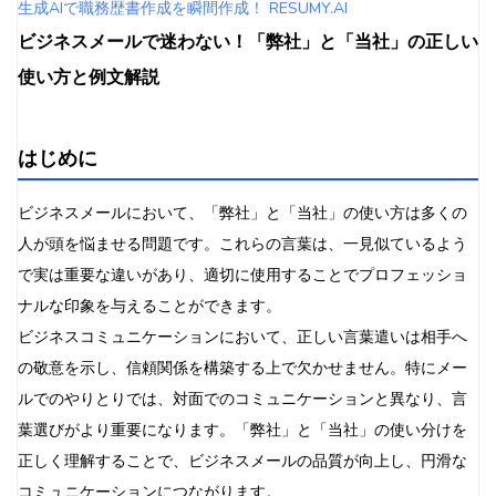
業種別の傾向
生成AIで職務歴書作成を瞬間作成！ RESUMY.AI
相手との関係性による使い分け
ビジネスメールで迷わない！「弊社」と「当社」の正しい
文書の種類による使い分け
使い方と例文解説
「弊社」「当社」以外の表現
「弊社」「当社」の代替表現
より丁寧な表現方法
はじめに
カジュアルな表現方法
ビジネスメールにおいて、「弊社」と「当社」の使い方は多くの
ビジネスメールマナーにおける他の重要ポイント
人が頭を悩ませる問題です。これらの言葉は、一見似ているよう
敬語の使い方
で実は重要な違いがあり、適切に使用することでプロフェッショ
文章構成のコツ
ナルな印象を与えることができます。
締めくくりの表現
ビジネスコミュニケーションにおいて、正しい言葉遣いは相手へ
まとめ
の敬意を示し、信頼関係を構築する上で欠かせません。特にメー
よくある質問（FAQ）
ルでのやりとりでは、対面でのコミュニケーションと異なり、言
葉選びがより重要になります。「弊社」と「当社」の使い分けを
正しく理解することで、ビジネスメールの品質が向上し、円滑な
コミュニケーションにつながります。