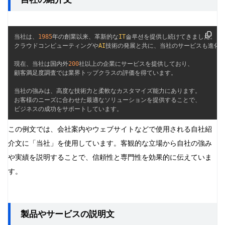
当社は、
1985
年の創業以来、革新的な
IT
솔루션を提供し続けてきました。

クラウドコンピューティングや
AI
技術の発展と共に、当社のサービスも進化を
現在、当社は国内外
200
社以上の企業にサービスを提供しており、

顧客満足度調査では業界トップクラスの評価を得ています。

当社の強みは、高度な技術力と柔軟なカスタマイズ能力にあります。

お客様のニーズに合わせた最適なソリューションを提供することで、

ビジネスの成功をサポートしています。
この例文では、会社案内やウェブサイトなどで使用される自社紹
介文に「当社」を使用しています。客観的な立場から自社の強み
や実績を説明することで、信頼性と専門性を効果的に伝えていま
す。
製品やサービスの説明文