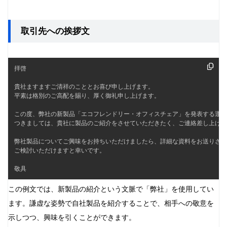
取引先への挨拶文
拝啓

貴社ますますご清祥のこととお喜び申し上げます。

平素は格別のご高配を賜り、厚く御礼申し上げます。

この度、弊社の新製品「エコフレンドリー・オフィスチェア」を発表する運び
つきましては、貴社に製品のご紹介をさせていただきたく、ご連絡差し上げま
弊社製品についてご興味をお持ちいただけましたら、詳細な資料をお送りさせ
ご検討いただけますと幸いです。

敬具
この例文では、新製品の紹介という文脈で「弊社」を使用してい
ます。謙虚な姿勢で自社製品を紹介することで、相手への敬意を
示しつつ、興味を引くことができます。