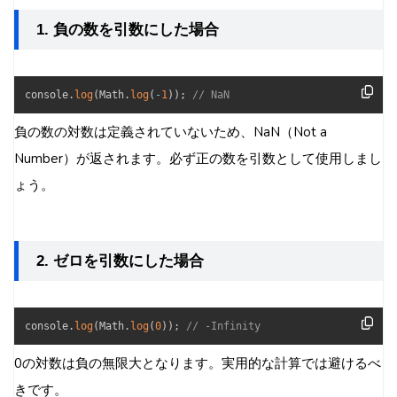
1. 負の数を引数にした場合
console
.
log
(
Math
.
log
(
-
1
)
)
;
// NaN
負の数の対数は定義されていないため、NaN（Not a
Number）が返されます。必ず正の数を引数として使用しまし
ょう。
2. ゼロを引数にした場合
console
.
log
(
Math
.
log
(
0
)
)
;
// -Infinity
0の対数は負の無限大となります。実用的な計算では避けるべ
きです。