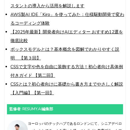
スタントの導入から活用を解説します
AWS製AI IDE「Kiro」を使ってみた：仕様駆動開発で変わ
るコーディング体験
【2025年最新】開発者向けAIエディター おすすめ12選を
徹底比較
ボックスモデルとは？基本概念を図解でわかりやすく説
明 【第３回】
CSSで文字や色を自由に装飾する方法！初心者向け具体例
付きガイド 【第二回】
CSSとは？初心者向けに基礎から書き方までやさしく解説
【入門編】【第一回】
監修者: RESUMY.AI編集部
ヨーロッパのテックハブであるロンドンにて、シニアデベロ