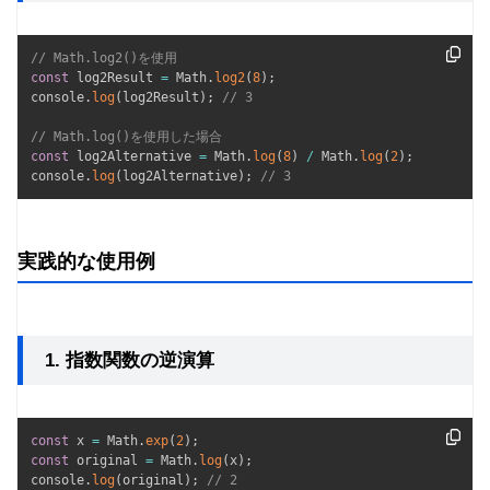
// Math.log2()を使用
const
 log2Result 
=
 Math
.
log2
(
8
)
;
console
.
log
(
log2Result
)
;
// 3
// Math.log()を使用した場合
const
 log2Alternative 
=
 Math
.
log
(
8
)
/
 Math
.
log
(
2
)
;
console
.
log
(
log2Alternative
)
;
// 3
実践的な使用例
1. 指数関数の逆演算
const
 x 
=
 Math
.
exp
(
2
)
;
const
 original 
=
 Math
.
log
(
x
)
;
console
.
log
(
original
)
;
// 2