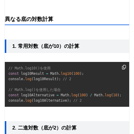
異なる底の対数計算
1. 常用対数（底が10）の計算
// Math.log10()を使用
const
 log10Result 
=
 Math
.
log10
(
100
)
;
console
.
log
(
log10Result
)
;
// 2
// Math.log()を使用した場合
const
 log10Alternative 
=
 Math
.
log
(
100
)
/
 Math
.
log
(
10
)
;
console
.
log
(
log10Alternative
)
;
// 2
2. 二進対数（底が2）の計算