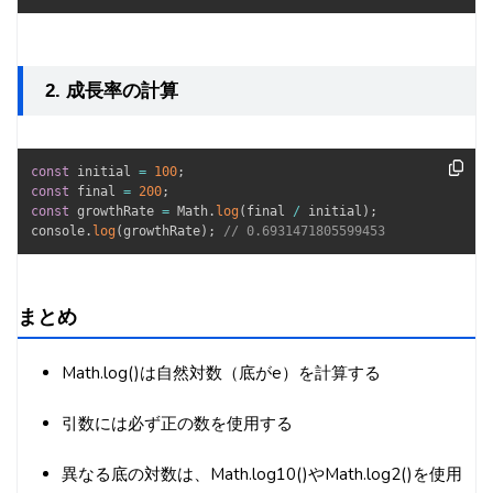
2. 成長率の計算
const
 initial 
=
100
;
const
 final 
=
200
;
const
 growthRate 
=
 Math
.
log
(
final 
/
 initial
)
;
console
.
log
(
growthRate
)
;
// 0.6931471805599453
まとめ
Math.log()は自然対数（底がe）を計算する
引数には必ず正の数を使用する
異なる底の対数は、Math.log10()やMath.log2()を使用