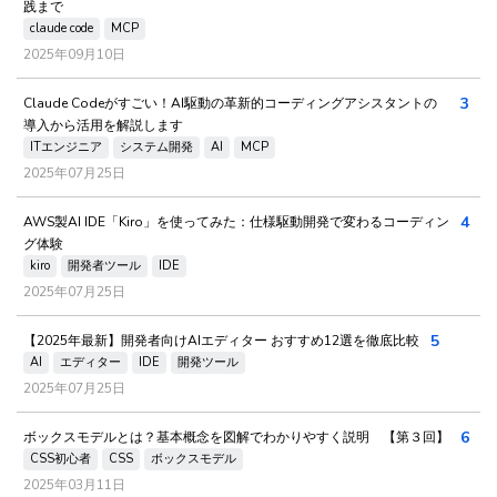
践まで
claude code
MCP
2025年09月10日
3
Claude Codeがすごい！AI駆動の革新的コーディングアシスタントの
導入から活用を解説します
ITエンジニア
システム開発
AI
MCP
2025年07月25日
4
AWS製AI IDE「Kiro」を使ってみた：仕様駆動開発で変わるコーディン
グ体験
kiro
開発者ツール
IDE
2025年07月25日
5
【2025年最新】開発者向けAIエディター おすすめ12選を徹底比較
AI
エディター
IDE
開発ツール
2025年07月25日
6
ボックスモデルとは？基本概念を図解でわかりやすく説明 【第３回】
CSS初心者
CSS
ボックスモデル
2025年03月11日