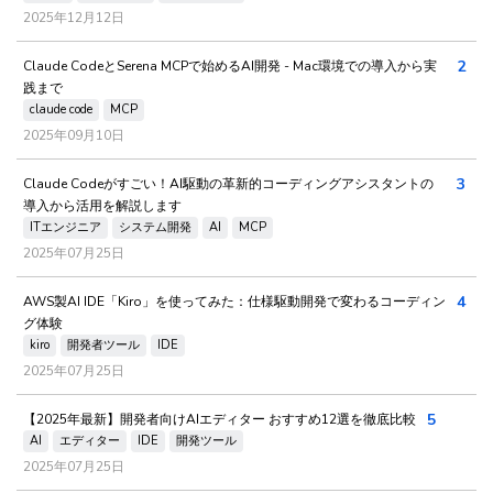
2025年12月12日
2
Claude CodeとSerena MCPで始めるAI開発 - Mac環境での導入から実
践まで
claude code
MCP
2025年09月10日
3
Claude Codeがすごい！AI駆動の革新的コーディングアシスタントの
導入から活用を解説します
ITエンジニア
システム開発
AI
MCP
2025年07月25日
4
AWS製AI IDE「Kiro」を使ってみた：仕様駆動開発で変わるコーディン
グ体験
kiro
開発者ツール
IDE
2025年07月25日
5
【2025年最新】開発者向けAIエディター おすすめ12選を徹底比較
AI
エディター
IDE
開発ツール
2025年07月25日