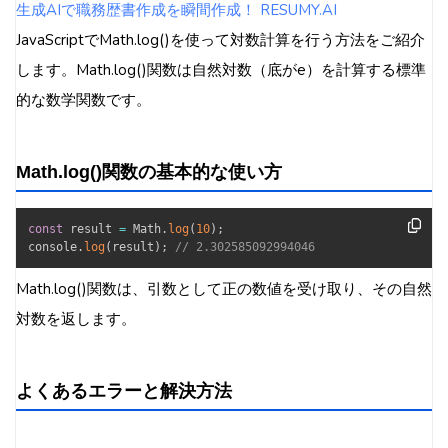
生成AIで職務歴書作成を瞬間作成！ RESUMY.AI
JavaScriptでMath.log()を使って対数計算を行う方法をご紹介
します。Math.log()関数は自然対数（底がe）を計算する標準
的な数学関数です。
Math.log()関数の基本的な使い方
const
 result 
=
 Math
.
log
(
10
)
;
console
.
log
(
result
)
;
// 2.302585092994046
Math.log()関数は、引数として正の数値を受け取り、その自然
対数を返します。
よくあるエラーと解決方法