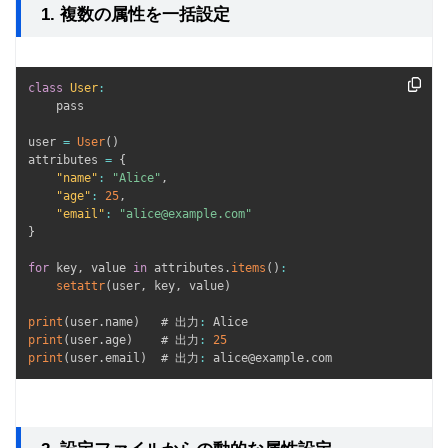
1. 複数の属性を一括設定
class
User
:
    pass

user 
=
User
(
)
attributes 
=
{
"name"
:
"Alice"
,
"age"
:
25
,
"email"
:
"alice@example.com"
}
for
 key
,
 value 
in
 attributes
.
items
(
)
:
setattr
(
user
,
 key
,
 value
)
print
(
user
.
name
)
   # 出力
:
print
(
user
.
age
)
    # 出力
:
25
print
(
user
.
email
)
  # 出力
:
 alice@example
.
com