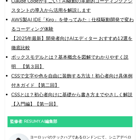
Claude Codeがすごい！AI駆動の革新的コーディングアシ
スタントの導入から活用を解説します
AWS製AI IDE「Kiro」を使ってみた：仕様駆動開発で変わ
るコーディング体験
【2025年最新】開発者向けAIエディター おすすめ12選を
徹底比較
ボックスモデルとは？基本概念を図解でわかりやすく説
明 【第３回】
CSSで文字や色を自由に装飾する方法！初心者向け具体例
付きガイド 【第二回】
CSSとは？初心者向けに基礎から書き方までやさしく解説
【入門編】【第一回】
監修者: RESUMY.AI編集部
ヨーロッパのテックハブであるロンドンにて、シニアデベロ