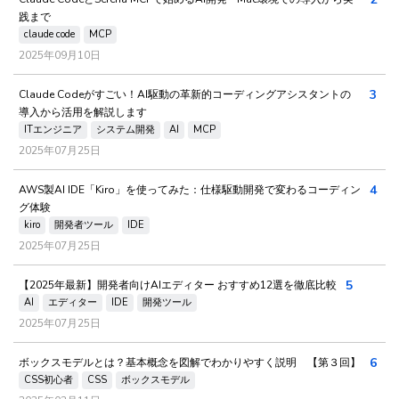
践まで
claude code
MCP
2025年09月10日
3
Claude Codeがすごい！AI駆動の革新的コーディングアシスタントの
導入から活用を解説します
ITエンジニア
システム開発
AI
MCP
2025年07月25日
4
AWS製AI IDE「Kiro」を使ってみた：仕様駆動開発で変わるコーディン
グ体験
kiro
開発者ツール
IDE
2025年07月25日
5
【2025年最新】開発者向けAIエディター おすすめ12選を徹底比較
AI
エディター
IDE
開発ツール
2025年07月25日
6
ボックスモデルとは？基本概念を図解でわかりやすく説明 【第３回】
CSS初心者
CSS
ボックスモデル