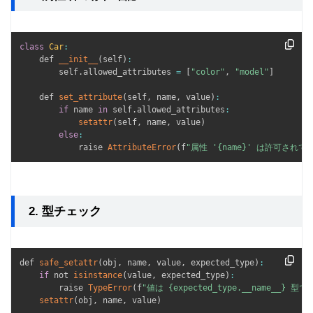
class
Car
:
    def 
__init__
(
self
)
:
        self
.
allowed_attributes 
=
[
"color"
,
"model"
]
    def 
set_attribute
(
self
,
 name
,
 value
)
:
if
 name 
in
 self
.
allowed_attributes
:
setattr
(
self
,
 name
,
 value
)
else
:
            raise 
AttributeError
(
f
"属性 '{name}' は許可されて
2. 型チェック
def 
safe_setattr
(
obj
,
 name
,
 value
,
 expected_type
)
:
if
 not 
isinstance
(
value
,
 expected_type
)
:
        raise 
TypeError
(
f
"値は {expected_type.__name__}
setattr
(
obj
,
 name
,
 value
)