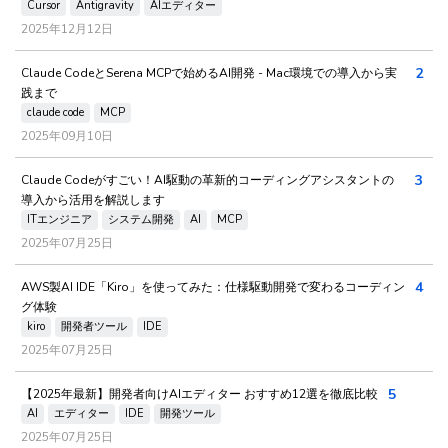
Cursor
Antigravity
AIエディター
2025年12月12日
2
Claude CodeとSerena MCPで始めるAI開発 - Mac環境での導入から実
践まで
claude code
MCP
2025年09月10日
3
Claude Codeがすごい！AI駆動の革新的コーディングアシスタントの
導入から活用を解説します
ITエンジニア
システム開発
AI
MCP
2025年07月25日
4
AWS製AI IDE「Kiro」を使ってみた：仕様駆動開発で変わるコーディン
グ体験
kiro
開発者ツール
IDE
2025年07月25日
5
【2025年最新】開発者向けAIエディター おすすめ12選を徹底比較
AI
エディター
IDE
開発ツール
2025年07月25日