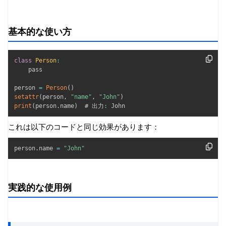
基本的な使い方
class
Person
:
    pass

person 
=
Person
(
)
setattr
(
person
,
"name"
,
"John"
)
print
(
person
.
name
)
  # 出力
:
 John
これは以下のコードと同じ効果があります：
person
.
name 
=
"John"
実践的な使用例