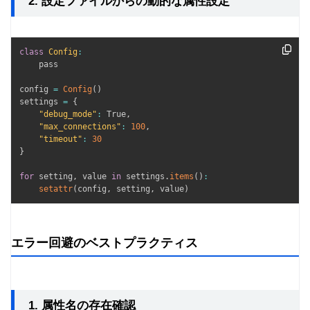
2. 設定ファイルからの動的な属性設定
class
Config
:
    pass

config 
=
Config
(
)
settings 
=
{
"debug_mode"
:
 True
,
"max_connections"
:
100
,
"timeout"
:
30
}
for
 setting
,
 value 
in
 settings
.
items
(
)
:
setattr
(
config
,
 setting
,
 value
)
エラー回避のベストプラクティス
1. 属性名の存在確認