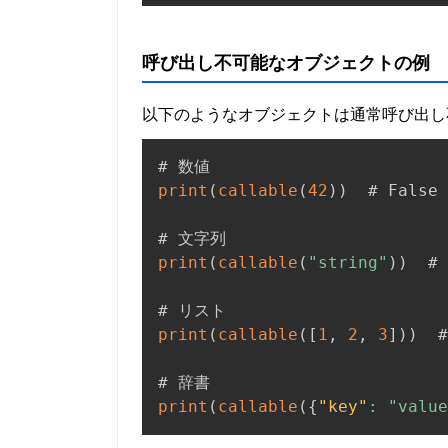
呼び出し不可能なオブジェクトの例
以下のようなオブジェクトは通常呼び出し
print
(
callable
(
42
)
)
  # False

print
(
callable
(
"string"
)
)
  # 
print
(
callable
(
[
1
,
2
,
3
]
)
)
  #
print
(
callable
(
{
"key"
:
"value