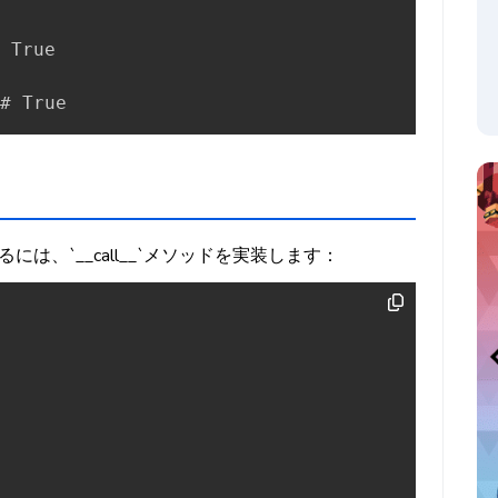
 True

# True
、`__call__`メソッドを実装します：