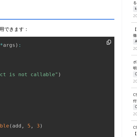
る
k
2
用できます：
【
徹
A
*
args
)
:
2
ボ
明
ct is not callable"
)
2
C
付
2
ble
(
add
,
5
,
3
)
C
【