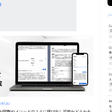
例
C
C
2
C
導
c
2
C
ス
2
A
.AI
る
オブジェクトが関数やメソッドのように呼び出し可能かどうかを
k