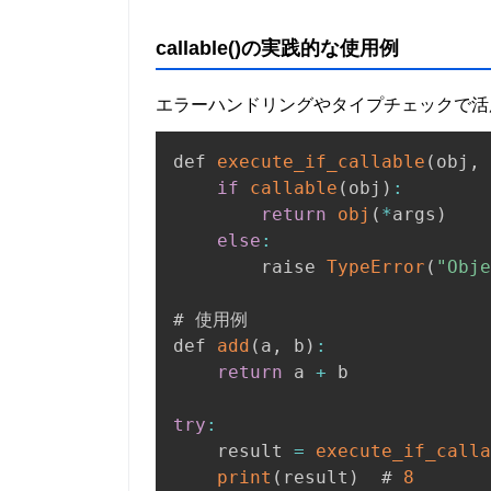
callable()の実践的な使用例
エラーハンドリングやタイプチェックで活
def 
execute_if_callable
(
obj
,
if
callable
(
obj
)
:
return
obj
(
*
args
)
else
:
        raise 
TypeError
(
"Obje
# 使用例

def 
add
(
a
,
 b
)
:
return
 a 
+
 b

try
:
    result 
=
execute_if_calla
print
(
result
)
  # 
8