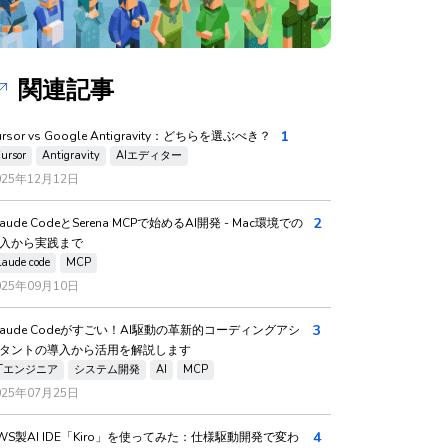
関連記事
1
ursor vs Google Antigravity：どちらを選ぶべき？
ursor
Antigravity
AIエディター
025年12月12日
2
laude CodeとSerena MCPで始めるAI開発 - Mac環境での
入から実践まで
laude code
MCP
025年09月10日
3
laude Codeがすごい！AI駆動の革新的コーディングアシ
タントの導入から活用を解説します
ITエンジニア
システム開発
AI
MCP
025年07月25日
4
WS製AI IDE「Kiro」を使ってみた：仕様駆動開発で変わ