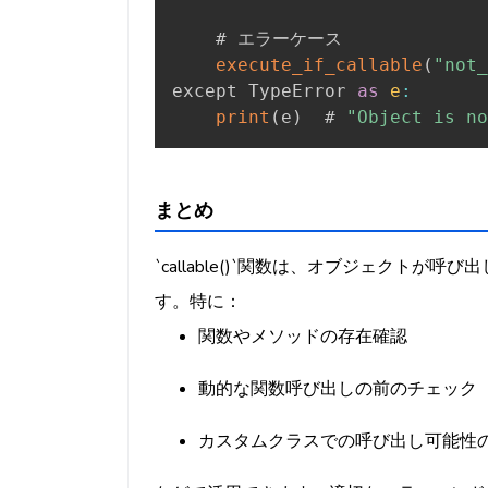
    # エラーケース

execute_if_callable
(
"not_
except TypeError 
as
e
:
print
(
e
)
  # 
"Object is no
まとめ
`callable()`関数は、オブジェクト
す。特に：
関数やメソッドの存在確認
動的な関数呼び出しの前のチェック
カスタムクラスでの呼び出し可能性