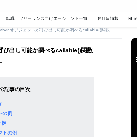
転職・フリーランス向けエージェント一覧
お仕事情報
RES
) - Pythonオブジェクトが呼び出し可能か調べるcallable()関数
トが呼び出し可能か調べるcallable()関数
1日
の記事の目次
方
トの例
た例
クトの例