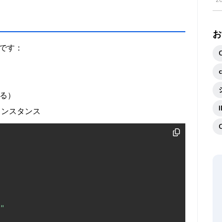
2
お
です：
れる）
のインスタンス
"