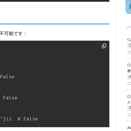
不可能です：
C
C
2
C
導
False

c
2
C
 False

ス
2
"
}
)
)
  # False
A