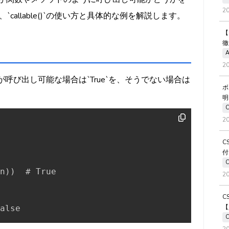
2
allable()`の使い方と具体的な例を解説します。
【
徹
A
2
ェクトが呼び出し可能な場合は`True`を、そうでない場合は
ボ
明
2
C
付
n
)
)
  # True

2
C
【
alse