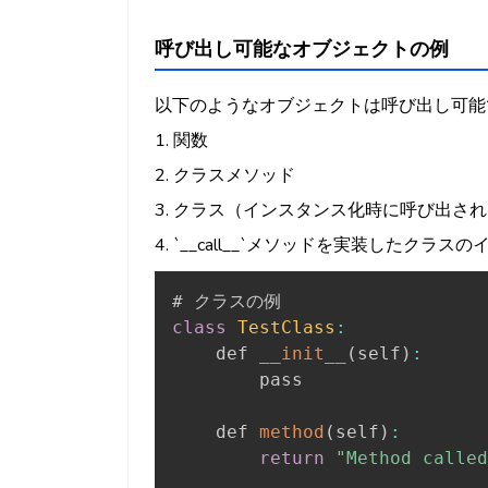
呼び出し可能なオブジェクトの例
以下のようなオブジェクトは呼び出し可能
1. 関数
2. クラスメソッド
3. クラス（インスタンス化時に呼び出さ
4. `__call__`メソッドを実装したクラス
class
TestClass
:
    def 
__init__
(
self
)
:
        pass

    def 
method
(
self
)
:
return
"Method called