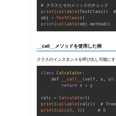
print
(
callable
(
TestClass
)
)
  #
obj 
=
TestClass
(
)
print
(
callable
(
obj
.
method
)
)
  
__call__メソッドを使用した例
クラスのインスタンスを呼び出し可能にするには
class
Calculator
:
    def 
__call__
(
self
,
 x
,
 y
)
:
return
 x 
+
 y

calc 
=
Calculator
(
)
print
(
callable
(
calc
)
)
print
(
calc
(
5
,
3
)
)
     # 
8