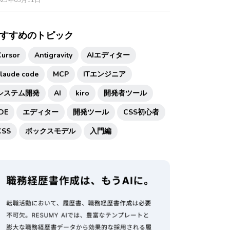
025年03月11日
すすめのトピック
Cursor
Antigravity
AIエディター
claude code
MCP
ITエンジニア
システム開発
AI
kiro
開発者ツール
IDE
エディター
開発ツール
CSS初心者
CSS
ボックスモデル
入門編