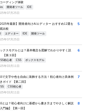
コーディング体験
iro
開発者ツール
IDE
025年07月25日
5
2025年最新】開発者向けAIエディター おすすめ12選を
底比較
I
エディター
IDE
開発ツール
025年07月25日
6
ックスモデルとは？基本概念を図解でわかりやすく説
 【第３回】
CSS初心者
CSS
ボックスモデル
025年03月11日
7
SSで文字や色を自由に装飾する方法！初心者向け具体例
きガイド 【第二回】
CSS
CSS初心者
025年03月11日
8
SSとは？初心者向けに基礎から書き方までやさしく解説
入門編】【第一回】