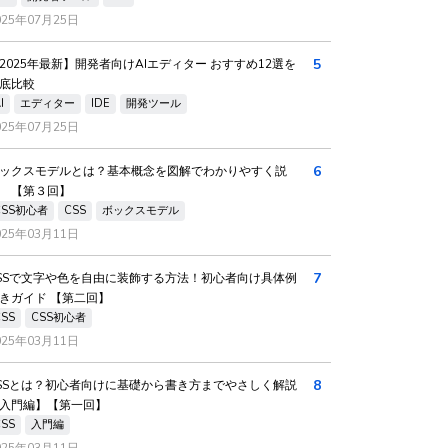
025年07月25日
5
2025年最新】開発者向けAIエディター おすすめ12選を
底比較
I
エディター
IDE
開発ツール
025年07月25日
6
ックスモデルとは？基本概念を図解でわかりやすく説
 【第３回】
CSS初心者
CSS
ボックスモデル
025年03月11日
7
SSで文字や色を自由に装飾する方法！初心者向け具体例
きガイド 【第二回】
CSS
CSS初心者
025年03月11日
8
SSとは？初心者向けに基礎から書き方までやさしく解説
入門編】【第一回】
CSS
入門編