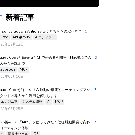
新着記事
1
ursor vs Google Antigravity：どちらを選ぶべき？
ursor
Antigravity
AIエディター
025年12月12日
2
laude CodeとSerena MCPで始めるAI開発 - Mac環境での
入から実践まで
laude code
MCP
025年09月10日
3
laude Codeがすごい！AI駆動の革新的コーディングアシ
タントの導入から活用を解説します
ITエンジニア
システム開発
AI
MCP
025年07月25日
4
WS製AI IDE「Kiro」を使ってみた：仕様駆動開発で変わ
コーディング体験
iro
開発者ツール
IDE