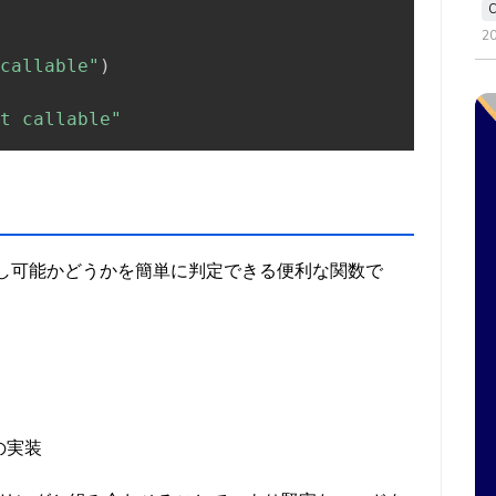
2
callable"
)
t callable"
が呼び出し可能かどうかを簡単に判定できる便利な関数で
の実装