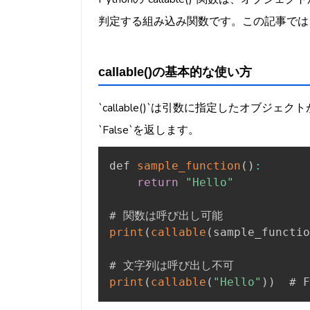
判定する組み込み関数です。この記事では、`c
callable()の基本的な使い方
`callable()`は引数に指定したオブジ
`False`を返します。
def 
sample_function
(
)
:
return
"Hello"
print
(
callable
(
sample_functio
print
(
callable
(
"Hello"
)
)
  # F