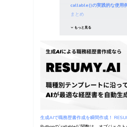
callable()の実践的な使用
まとめ
もっと見る
生成AIで職務歴書作成を瞬間作成！ RESUMY
Pythonの`callable()`関数は、