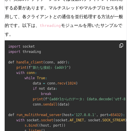
する必要があります。マルチスレッドやマルチプロセスを利
用して、各クライアントとの通信を並行処理する方法が一般
的です。以下は、
モジュールを用いたサンプルで
threading
す。
import
import
 threading

def 
handle_client
(
conn
,
 addr
)
:
print
(
f
"新たな接続: {addr}"
)
with
conn
:
while
True
:
            data 
=
 conn
.
recv
(
1024
)
if
 not data
:
break
print
(
f
"{addr}からのデータ: {data.decode('utf-8')
            conn
.
sendall
(
data
)
def 
run_multithread_server
(
host
=
'127.0.0.1'
,
 port
=
65432
)
:
with
 socket
.
socket
(
socket
.
AF_INET
,
 socket
.
SOCK_STREAM
)
a
s
.
bind
(
(
host
,
 port
)
)
        s
.
listen
(
)