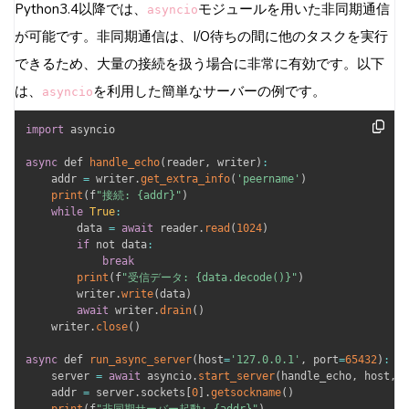
Python3.4以降では、
モジュールを用いた非同期通信
asyncio
が可能です。非同期通信は、I/O待ちの間に他のタスクを実行
できるため、大量の接続を扱う場合に非常に有効です。以下
は、
を利用した簡単なサーバーの例です。
asyncio
import
 asyncio

async
 def 
handle_echo
(
reader
,
 writer
)
:
    addr 
=
 writer
.
get_extra_info
(
'peername'
)
print
(
f
"接続: {addr}"
)
while
True
:
        data 
=
await
 reader
.
read
(
1024
)
if
 not data
:
break
print
(
f
"受信データ: {data.decode()}"
)
        writer
.
write
(
data
)
await
 writer
.
drain
(
)
    writer
.
close
(
)
async
 def 
run_async_server
(
host
=
'127.0.0.1'
,
 port
=
65432
)
:
    server 
=
await
 asyncio
.
start_server
(
handle_echo
,
 host
,
 p
    addr 
=
 server
.
sockets
[
0
]
.
getsockname
(
)