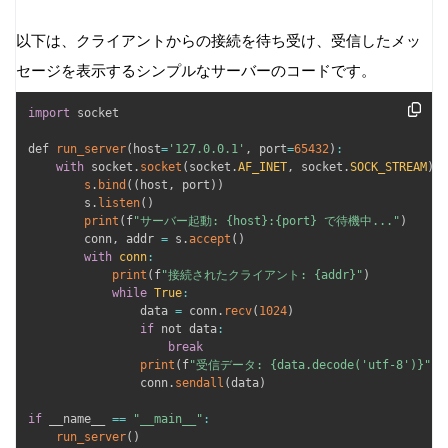
以下は、クライアントからの接続を待ち受け、受信したメッ
セージを表示するシンプルなサーバーのコードです。
import
 socket

def 
run_server
(
host
=
'127.0.0.1'
,
 port
=
65432
)
:
with
 socket
.
socket
(
socket
.
AF_INET
,
 socket
.
SOCK_STREAM
)
a
s
.
bind
(
(
host
,
 port
)
)
        s
.
listen
(
)
print
(
f
"サーバー起動: {host}:{port} で待機中..."
)
        conn
,
 addr 
=
 s
.
accept
(
)
with
conn
:
print
(
f
"接続されたクライアント: {addr}"
)
while
True
:
                data 
=
 conn
.
recv
(
1024
)
if
 not data
:
break
print
(
f
"受信データ: {data.decode('utf-8')}"
)
                conn
.
sendall
(
data
)
if
 __name__ 
==
"__main__"
:
run_server
(
)