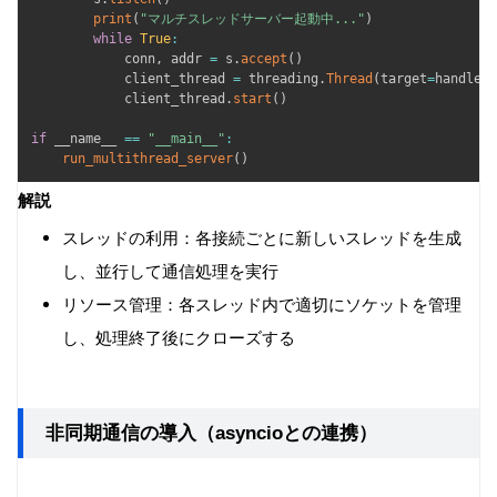
print
(
"マルチスレッドサーバー起動中..."
)
while
True
:
            conn
,
 addr 
=
 s
.
accept
(
)
            client_thread 
=
 threading
.
Thread
(
target
=
handle_c
            client_thread
.
start
(
)
if
 __name__ 
==
"__main__"
:
run_multithread_server
(
)
解説
スレッドの利用：各接続ごとに新しいスレッドを生成
し、並行して通信処理を実行
リソース管理：各スレッド内で適切にソケットを管理
し、処理終了後にクローズする
非同期通信の導入（asyncioとの連携）