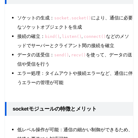
ソケットの生成：
により、通信に必要
socket.socket()
なソケットオブジェクトを生成
接続の確立：
,
,
などのメソ
bind()
listen()
connect()
ッドでサーバーとクライアント間の接続を確立
データの送受信：
,
を使って、データの送
send()
recv()
信や受信を行う
エラー処理：タイムアウトや接続エラーなど、通信に伴
うエラーの管理が可能
socketモジュールの特徴とメリット
低レベル操作が可能：通信の細かい制御ができるため、