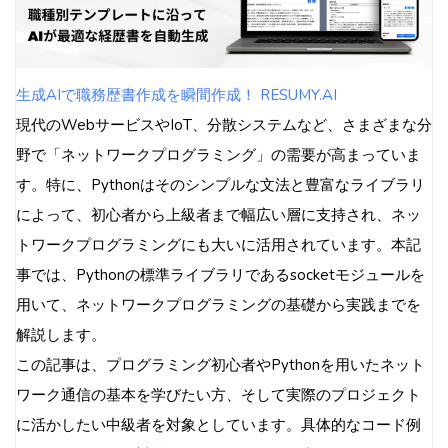
非同期通信の導入（asyncioとの連携）
ポイント
セキュリティ対策とベストプラクティス
生成AIで職務歴書作成を瞬間作成！ RESUMY.AI
安全な通信のための基本対策
現代のWebサービスやIoT、分散システムなど、さまざまな分
よくある脆弱性とその対策
野で「ネットワークプログラミング」の需要が高まっていま
ベストプラクティス
す。特に、Pythonはそのシンプルな文法と豊富なライブラリ
応用例とプロジェクト事例
によって、初心者から上級者まで幅広い層に支持され、ネッ
応用例
トワークプログラミングにも大いに活用されています。本記
プロジェクト事例
事では、Pythonの標準ライブラリであるsocketモジュールを
学習リソース
用いて、ネットワークプログラミングの基礎から実践までを
まとめと今後のステップ
解説します。
次の学習ステップ
この記事は、プログラミング初心者やPythonを用いたネット
最後に
ワーク通信の基本を学びたい方、そして実際のプロジェクト
に活かしたい中級者を対象としています。具体的なコード例