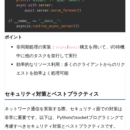
print
(
f
"非同期サーバー起動: {addr}"
)
async
with
server
:
await
 server
.
serve_forever
(
)
if
 __name__ 
==
"__main__"
:
    asyncio
.
run
(
run_async_server
(
)
)
ポイント
非同期処理の実装：
/
構文を用いて、I/O待機
async
await
中に他のタスクを並行して実行
効率的なリソース利用：多くのクライアントからのリク
エストを効率よく処理可能
セキュリティ対策とベストプラクティス
ネットワーク通信を実装する際、セキュリティ面での対策は
非常に重要です。以下は、Pythonのsocketプログラミングで
考慮すべきセキュリティ対策とベストプラクティスです。