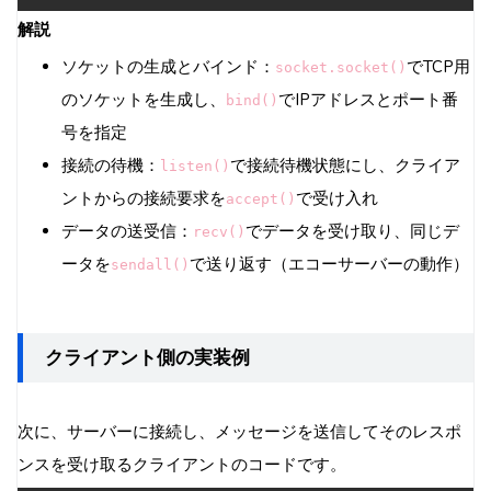
解説
ソケットの生成とバインド：
でTCP用
socket.socket()
のソケットを生成し、
でIPアドレスとポート番
bind()
号を指定
接続の待機：
で接続待機状態にし、クライア
listen()
ントからの接続要求を
で受け入れ
accept()
データの送受信：
でデータを受け取り、同じデ
recv()
ータを
で送り返す（エコーサーバーの動作）
sendall()
クライアント側の実装例
次に、サーバーに接続し、メッセージを送信してそのレスポ
ンスを受け取るクライアントのコードです。