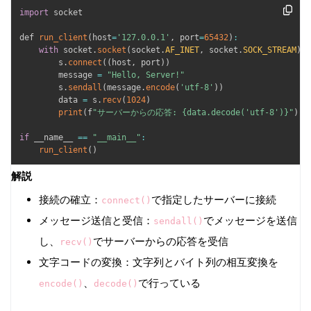
import
 socket

def 
run_client
(
host
=
'127.0.0.1'
,
 port
=
65432
)
:
with
 socket
.
socket
(
socket
.
AF_INET
,
 socket
.
SOCK_STREAM
)
a
        s
.
connect
(
(
host
,
 port
)
)
        message 
=
"Hello, Server!"
        s
.
sendall
(
message
.
encode
(
'utf-8'
)
)
        data 
=
 s
.
recv
(
1024
)
print
(
f
"サーバーからの応答: {data.decode('utf-8')}"
)
if
 __name__ 
==
"__main__"
:
run_client
(
)
解説
接続の確立：
で指定したサーバーに接続
connect()
メッセージ送信と受信：
でメッセージを送信
sendall()
し、
でサーバーからの応答を受信
recv()
文字コードの変換：文字列とバイト列の相互変換を
、
で行っている
encode()
decode()