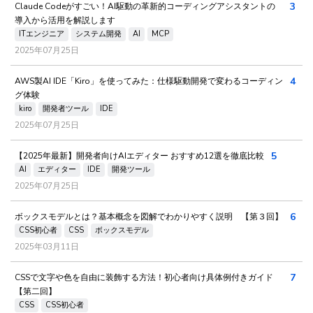
3
Claude Codeがすごい！AI駆動の革新的コーディングアシスタントの
導入から活用を解説します
ITエンジニア
システム開発
AI
MCP
2025年07月25日
4
AWS製AI IDE「Kiro」を使ってみた：仕様駆動開発で変わるコーディン
グ体験
kiro
開発者ツール
IDE
2025年07月25日
5
【2025年最新】開発者向けAIエディター おすすめ12選を徹底比較
AI
エディター
IDE
開発ツール
2025年07月25日
6
ボックスモデルとは？基本概念を図解でわかりやすく説明 【第３回】
CSS初心者
CSS
ボックスモデル
2025年03月11日
7
CSSで文字や色を自由に装飾する方法！初心者向け具体例付きガイド
【第二回】
CSS
CSS初心者