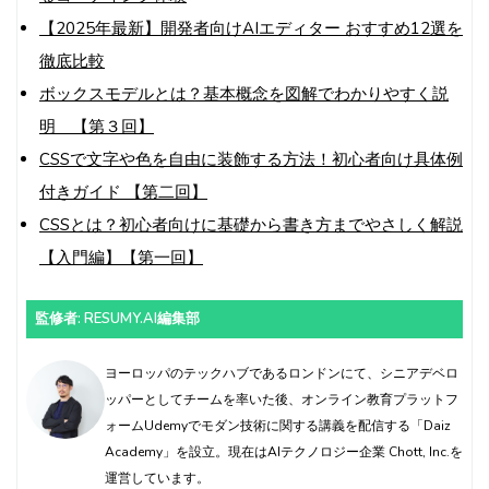
【2025年最新】開発者向けAIエディター おすすめ12選を
徹底比較
ボックスモデルとは？基本概念を図解でわかりやすく説
明 【第３回】
CSSで文字や色を自由に装飾する方法！初心者向け具体例
付きガイド 【第二回】
CSSとは？初心者向けに基礎から書き方までやさしく解説
【入門編】【第一回】
監修者: RESUMY.AI編集部
ヨーロッパのテックハブであるロンドンにて、シニアデベロ
ッパーとしてチームを率いた後、オンライン教育プラットフ
ォームUdemyでモダン技術に関する講義を配信する「Daiz
Academy」を設立。現在はAIテクノロジー企業 Chott, Inc.を
運営しています。