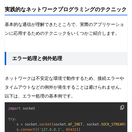
実践的なネットワークプログラミングのテクニック
基本的な通信が理解できたところで、実際のアプリケーショ
ンに応用するためのテクニックをいくつかご紹介します。
エラー処理と例外処理
ネットワークは不安定な環境で動作するため、接続エラーや
タイムアウトなどの例外が発生することは避けられません。
以下は、エラー処理の基本例です。
import
 socket

try
:
    s 
=
 socket
.
socket
(
socket
.
AF_INET
,
 socket
.
SOCK_STREAM
)
    s
.
connect
(
(
'127.0.0.1'
,
65432
)
)