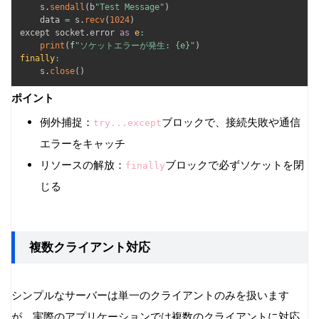
    s
.
sendall
(
b
"Test Message"
)
    data 
=
 s
.
recv
(
1024
)
except socket
.
error 
as
e
:
print
(
f
"ソケットエラーが発生: {e}"
)
finally
:
    s
.
close
(
)
ポイント
例外捕捉：
ブロックで、接続失敗や通信
try...except
エラーをキャッチ
リソースの解放：
ブロックで必ずソケットを閉
finally
じる
複数クライアント対応
シンプルなサーバーは単一のクライアントのみを扱います
が、実際のアプリケーションでは複数のクライアントに対応