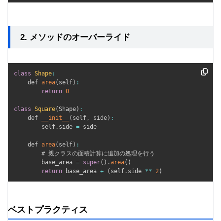
2. メソッドのオーバーライド
class
Shape
:
    def 
area
(
self
)
:
return
0
class
Square
(
Shape
)
:
    def 
__init__
(
self
,
 side
)
:
        self
.
side 
=
 side

    def 
area
(
self
)
:
        # 親クラスの面積計算に追加の処理を行う

        base_area 
=
super
(
)
.
area
(
)
return
 base_area 
+
(
self
.
side 
**
2
)
ベストプラクティス