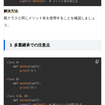
super
(
)
.
method
(
)
  # メソッド名が異なる
解決方法:
親クラスと同じメソッド名を使用することを確認しましょ
う。
3. 多重継承での注意点
class
A
:
    def 
method
(
self
)
:
print
(
"A"
)
class
B
:
    def 
method
(
self
)
:
print
(
"B"
)
class
C
(
A
,
B
)
:
    def 
method
(
self
)
:
super
(
)
.
method
(
)
  # 
A
のメソッドが呼ばれる