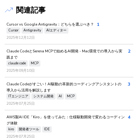
関連記事
1
Cursor vs Google Antigravity：どちらを選ぶべき？
Cursor
Antigravity
AIエディター
2025年12月12日
2
Claude CodeとSerena MCPで始めるAI開発 - Mac環境での導入から実
践まで
claude code
MCP
2025年09月10日
3
Claude Codeがすごい！AI駆動の革新的コーディングアシスタントの
導入から活用を解説します
ITエンジニア
システム開発
AI
MCP
2025年07月25日
4
AWS製AI IDE「Kiro」を使ってみた：仕様駆動開発で変わるコーディン
グ体験
kiro
開発者ツール
IDE
2025年07月25日