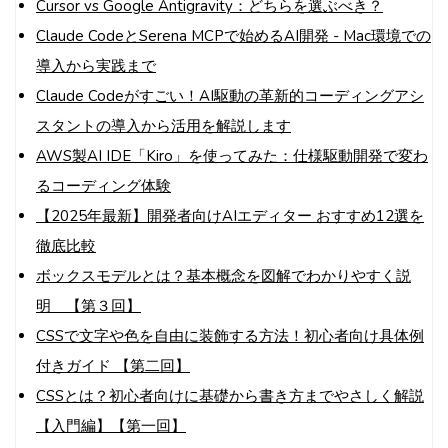
Cursor vs Google Antigravity：どちらを選ぶべき？
Claude CodeとSerena MCPで始めるAI開発 - Mac環境での
導入から実践まで
Claude Codeがすごい！AI駆動の革新的コーディングアシ
スタントの導入から活用を解説します
AWS製AI IDE「Kiro」を使ってみた：仕様駆動開発で変わ
るコーディング体験
【2025年最新】開発者向けAIエディター おすすめ12選を
徹底比較
ボックスモデルとは？基本概念を図解でわかりやすく説
明 【第３回】
CSSで文字や色を自由に装飾する方法！初心者向け具体例
付きガイド 【第二回】
CSSとは？初心者向けに基礎から書き方までやさしく解説
【入門編】【第一回】