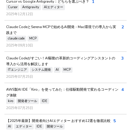
1
Cursor vs Google Antigravity：どちらを選ぶべき？
Cursor
Antigravity
AIエディター
2025年12月12日
2
Claude CodeとSerena MCPで始めるAI開発 - Mac環境での導入から実
践まで
claude code
MCP
2025年09月10日
3
Claude Codeがすごい！AI駆動の革新的コーディングアシスタントの
導入から活用を解説します
ITエンジニア
システム開発
AI
MCP
2025年07月25日
4
AWS製AI IDE「Kiro」を使ってみた：仕様駆動開発で変わるコーディン
グ体験
kiro
開発者ツール
IDE
2025年07月25日
5
【2025年最新】開発者向けAIエディター おすすめ12選を徹底比較
AI
エディター
IDE
開発ツール