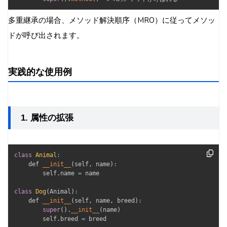
多重継承の場合、メソッド解決順序（MRO）に従ってメソッ
ドが呼び出されます。
実践的な使用例
1. 属性の拡張
class
Animal
:
    def 
__init__
(
self
,
 name
)
:
        self
.
name 
=
 name

class
Dog
(
Animal
)
:
    def 
__init__
(
self
,
 name
,
 breed
)
:
super
(
)
.
__init__
(
name
)
        self
.
breed 
=
 breed