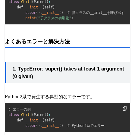
class
Child
(
Parent
)
:
    def 
__init__
(
self
)
:
super
(
)
.
__init__
(
)
  # 親クラスの__init__を呼び出す

print
(
"子クラスの初期化"
)
よくあるエラーと解決方法
1. TypeError: super() takes at least 1 argument
(0 given)
Python2系で発生する典型的なエラーです。
class
Child
(
Parent
)
:
    def 
__init__
(
self
)
:
super
(
)
.
__init__
(
)
  # Python2系でエラー