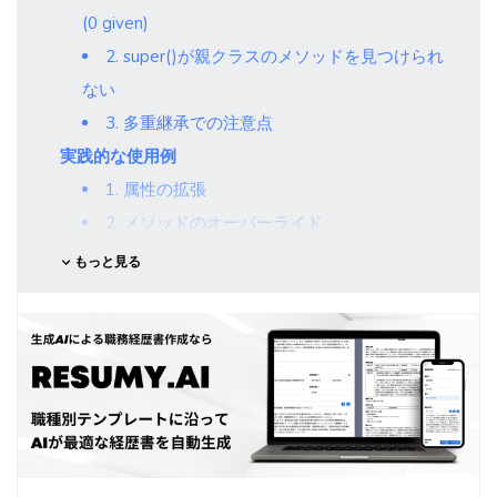
(0 given)
2. super()が親クラスのメソッドを見つけられ
ない
3. 多重継承での注意点
実践的な使用例
1. 属性の拡張
2. メソッドのオーバーライド
ベストプラクティス
もっと見る
まとめ