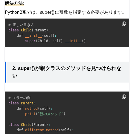
解決方法:
Python2系では、super()に引数を指定する必要があります。
class
Child
(
Parent
)
:
    def 
__init__
(
self
)
:
super
(
Child
,
 self
)
.
__init__
(
)
2. super()が親クラスのメソッドを見つけられな
い
class
Parent
:
    def 
method
(
self
)
:
print
(
"親のメソッド"
)
class
Child
(
Parent
)
:
    def 
different_method
(
self
)
: