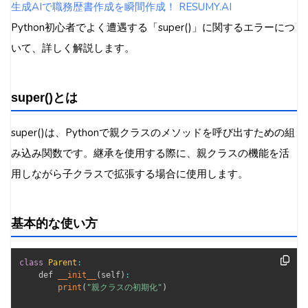
生成AIで職務歴書作成を瞬間作成！ RESUMY.AI
Python初心者でよく遭遇する「super()」に関するエラーにつ
いて、詳しく解説します。
super()とは
super()は、Pythonで親クラスのメソッドを呼び出すための組
み込み関数です。継承を使用する際に、親クラスの機能を活
用しながら子クラスで拡張する場合に使用します。
基本的な使い方
class
Parent
:
    def 
__init__
(
self
)
:
print
(
"親クラスの初期化"
)