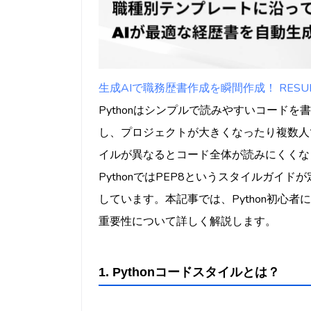
4.2 black
4.3 isort
5. 初心者がPEP8を実践
5.1 小さなプロジェ
生成AIで職務歴書作成を瞬間作成！ RESUMY
5.2 コードレビュー
Pythonはシンプルで読みやすいコード
5.3 ドキュメントや
し、プロジェクトが大きくなったり複数人
5.4 エディタやIDE
イルが異なるとコード全体が読みにくくな
6. まとめ
PythonではPEP8というスタイルガイ
しています。本記事では、Python初心者
重要性について詳しく解説します。
1. Pythonコードスタイルとは？