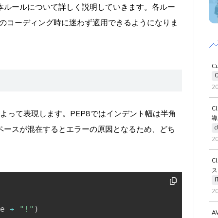
基本ルールについて詳しく説明していきます。各ルー
のコーディング時に迷わず適用できるようになりま
C
C
2
C
によって表現します。PEP8ではインデント幅は半角
導
c
ペースが混在するとエラーの原因となるため、どち
2
C
ス
2
e 
+
"!"
)
A