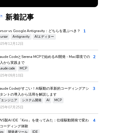
新着記事
1
ursor vs Google Antigravity：どちらを選ぶべき？
ursor
Antigravity
AIエディター
025年12月12日
2
laude CodeとSerena MCPで始めるAI開発 - Mac環境での
入から実践まで
laude code
MCP
025年09月10日
3
laude Codeがすごい！AI駆動の革新的コーディングアシ
タントの導入から活用を解説します
ITエンジニア
システム開発
AI
MCP
025年07月25日
4
WS製AI IDE「Kiro」を使ってみた：仕様駆動開発で変わ
コーディング体験
iro
開発者ツール
IDE