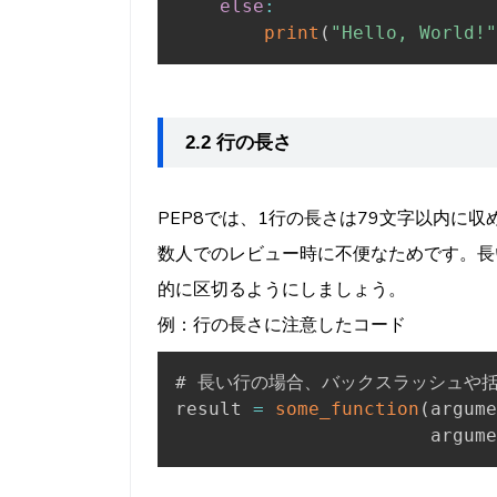
else
:
print
(
"Hello, World!"
2.2 行の長さ
PEP8では、1行の長さは79文字以内に
数人でのレビュー時に不便なためです。長
的に区切るようにしましょう。
例：行の長さに注意したコード
# 長い行の場合、バックスラッシュや括
result 
=
some_function
(
argume
                       argume