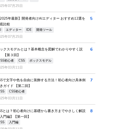
025年07月25日
5
2025年最新】開発者向けAIエディター おすすめ12選を
底比較
I
エディター
IDE
開発ツール
025年07月25日
6
ックスモデルとは？基本概念を図解でわかりやすく説
 【第３回】
CSS初心者
CSS
ボックスモデル
025年03月11日
7
SSで文字や色を自由に装飾する方法！初心者向け具体例
きガイド 【第二回】
CSS
CSS初心者
025年03月11日
8
SSとは？初心者向けに基礎から書き方までやさしく解説
入門編】【第一回】
CSS
入門編