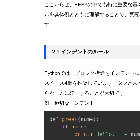
ここからは、PEP8の中でも特に重要な
ルを具体例とともに理解することで、実際
す。
2.1 インデントのルール
Pythonでは、ブロック構造をインデント
スペース4個を推奨しています。タブとス
らか一方に統一することが大切です。
例：適切なインデント
def 
greet
(
name
)
:
if
name
:
print
(
"Hello, "
+
 nam