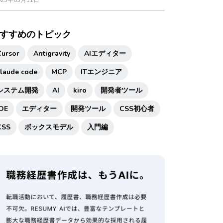
025年03月11日
すすめのトピック
Cursor
Antigravity
AIエディター
claude code
MCP
ITエンジニア
システム開発
AI
kiro
開発者ツール
IDE
エディター
開発ツール
CSS初心者
CSS
ボックスモデル
入門編