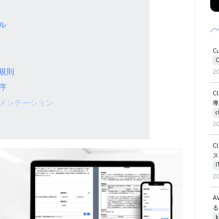
ル
C
C
名規則
2
序
C
ュメンテーション
導
c
？
2
C
ス
2
一体感
するツールの活用
A
る
k