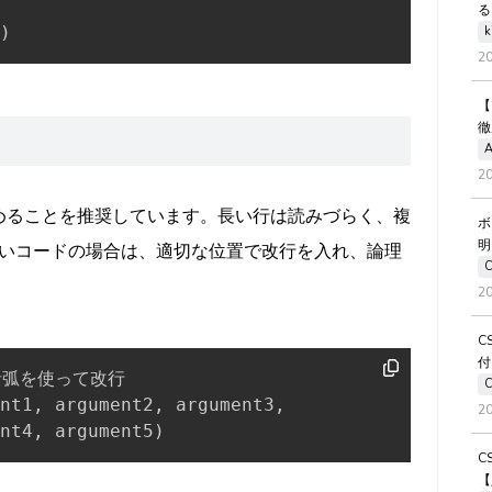
る
)
k
2
【
徹
A
2
収めることを推奨しています。長い行は読みづらく、複
ボ
明
いコードの場合は、適切な位置で改行を入れ、論理
2
C
付
弧を使って改行

nt1
,
 argument2
,
 argument3
,
2
nt4
,
 argument5
)
C
【