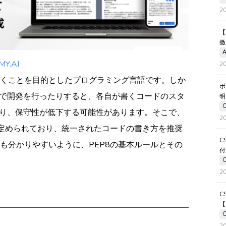
2
【
するためのポイント
徹
A
クトで実践する
.AI
2
を活用する
を書くことを目的としたプログラミング言語です。しか
ボ
リソースを活用する
で開発を行ったりすると、各自が書くコードのスタ
明
の設定を見直す
り、保守性が低下する可能性があります。そこで、
2
ドが定められており、統一されたコードの書き方を推奨
C
にも分かりやすいように、PEP8の基本ルールとその
付
2
C
【