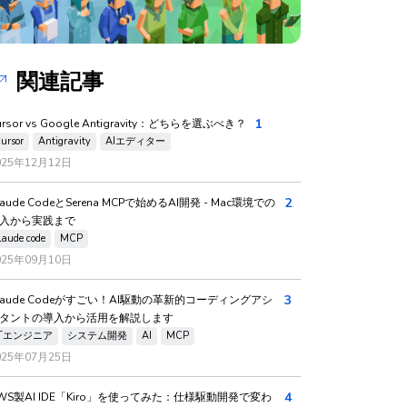
関連記事
1
ursor vs Google Antigravity：どちらを選ぶべき？
ursor
Antigravity
AIエディター
025年12月12日
2
laude CodeとSerena MCPで始めるAI開発 - Mac環境での
入から実践まで
laude code
MCP
025年09月10日
3
laude Codeがすごい！AI駆動の革新的コーディングアシ
タントの導入から活用を解説します
ITエンジニア
システム開発
AI
MCP
025年07月25日
4
WS製AI IDE「Kiro」を使ってみた：仕様駆動開発で変わ