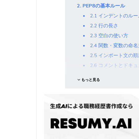
2. PEP8の基本ルール
2.1 インデントのルー
2.2 行の長さ
2.3 空白の使い方
2.4 関数・変数の命
2.5 インポート文の順
2.6 コメントとドキ
3. なぜPEP8は重要なのか
もっと見る
3.1 可読性の向上
3.2 保守性の向上
3.3 コードの品質向上
3.4 チーム開発での
4. PEP8を自動チェック
4.1 flake8