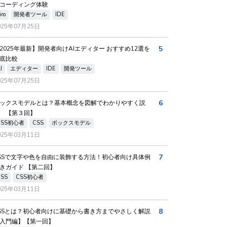
コーディング体験
iro
開発者ツール
IDE
025年07月25日
5
2025年最新】開発者向けAIエディター おすすめ12選を
底比較
I
エディター
IDE
開発ツール
025年07月25日
6
ックスモデルとは？基本概念を図解でわかりやすく説
 【第３回】
CSS初心者
CSS
ボックスモデル
025年03月11日
7
SSで文字や色を自由に装飾する方法！初心者向け具体例
きガイド 【第二回】
CSS
CSS初心者
025年03月11日
8
SSとは？初心者向けに基礎から書き方までやさしく解説
入門編】【第一回】