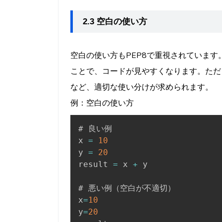
2.3 空白の使い方
空白の使い方もPEP8で重視されていま
ことで、コードが見やすくなります。ただ
など、適切な使い分けが求められます。
例：空白の使い方
# 良い例

x 
=
10
y 
=
20
result 
=
 x 
+
 y

# 悪い例（空白が不適切）

x
=
10
y
=
20